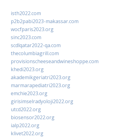
isth2022.com
p2b2pabi2023-makassar.com
wocfparis2023.org
sinc2023.com
scdlqatar2022-qa.com
thecolumbiagrill.com
provisionscheeseandwineshoppe.com
khedi2023.org
akademikgeriatri2023.org
marmarapediatri2023.org
emchie2023.org
girisimselradyoloji2022.org
utcd2022.org
biosensor2022.org
ialp2022.org
klivet2022.org