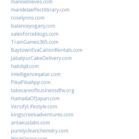
manoelneves.com
mandelaeffectlibrary.com
roselynns.com
balanceyoganj.com
salesforceblogs.com
TrainGames365.com
BaytownEvaCationRentals.com
JabalpurCakeDelivery.com
halobjd.com
intelligenceqatar.com
PikaPikaApp.com
takecareofbusinessdfw.org
HamadaOfJapan.com
VersifyLifestyle.com
kingscreekadventures.com
antaeuslabs.com
purelycleanchemdry.com
WishOping.com