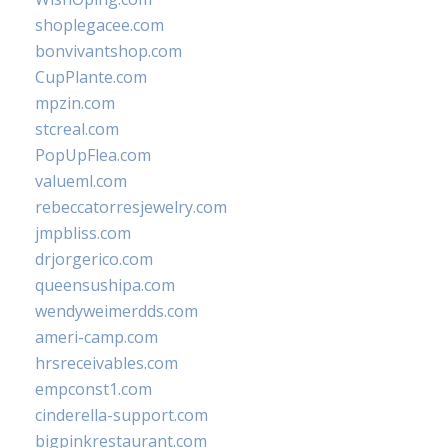
shoplegacee.com
bonvivantshop.com
CupPlante.com
mpzin.com
stcreal.com
PopUpFlea.com
valueml.com
rebeccatorresjewelry.com
jmpbliss.com
drjorgerico.com
queensushipa.com
wendyweimerdds.com
ameri-camp.com
hrsreceivables.com
empconst1.com
cinderella-support.com
bigpinkrestaurant.com