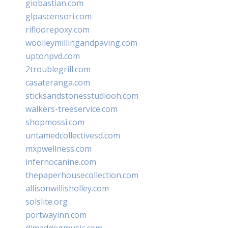
giobastian.com
glpascensori.com
rifloorepoxy.com
woolleymillingandpaving.com
uptonpvd.com
2troublegrill.com
casateranga.com
sticksandstonesstudiooh.com
walkers-treeservice.com
shopmossi.com
untamedcollectivesd.com
mxpwellness.com
infernocanine.com
thepaperhousecollection.com
allisonwillisholley.com
solslite.org
portwayinn.com
djmaddogmusic.com