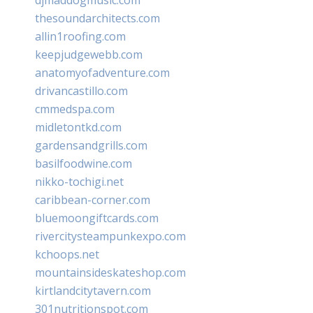
thesoundarchitects.com
allin1roofing.com
keepjudgewebb.com
anatomyofadventure.com
drivancastillo.com
cmmedspa.com
midletontkd.com
gardensandgrills.com
basilfoodwine.com
nikko-tochigi.net
caribbean-corner.com
bluemoongiftcards.com
rivercitysteampunkexpo.com
kchoops.net
mountainsideskateshop.com
kirtlandcitytavern.com
301nutritionspot.com