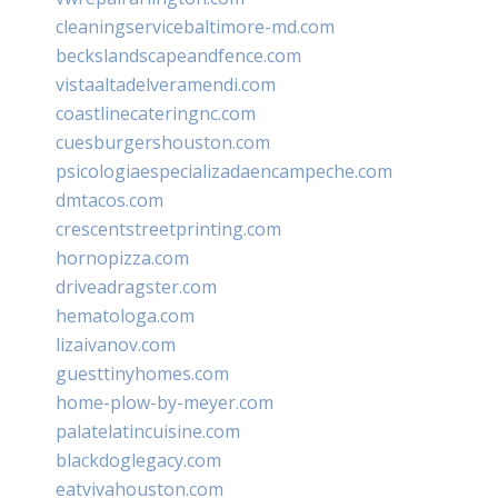
cleaningservicebaltimore-md.com
beckslandscapeandfence.com
vistaaltadelveramendi.com
coastlinecateringnc.com
cuesburgershouston.com
psicologiaespecializadaencampeche.com
dmtacos.com
crescentstreetprinting.com
hornopizza.com
driveadragster.com
hematologa.com
lizaivanov.com
guesttinyhomes.com
home-plow-by-meyer.com
palatelatincuisine.com
blackdoglegacy.com
eatvivahouston.com