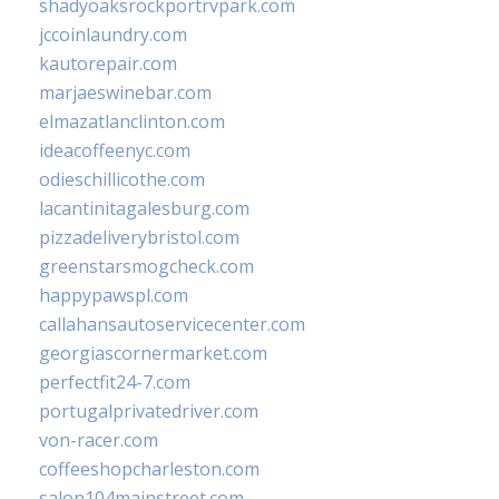
shadyoaksrockportrvpark.com
jccoinlaundry.com
kautorepair.com
marjaeswinebar.com
elmazatlanclinton.com
ideacoffeenyc.com
odieschillicothe.com
lacantinitagalesburg.com
pizzadeliverybristol.com
greenstarsmogcheck.com
happypawspl.com
callahansautoservicecenter.com
georgiascornermarket.com
perfectfit24-7.com
portugalprivatedriver.com
von-racer.com
coffeeshopcharleston.com
salon104mainstreet.com