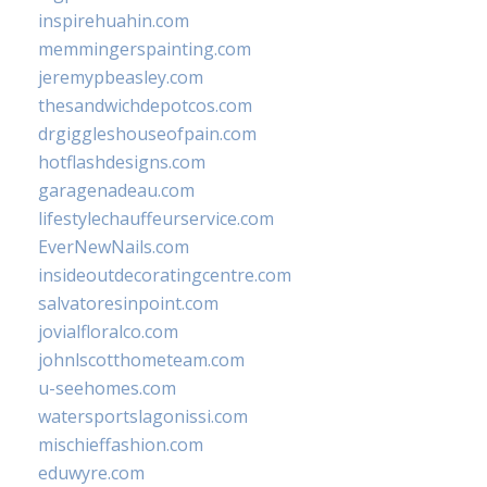
inspirehuahin.com
memmingerspainting.com
jeremypbeasley.com
thesandwichdepotcos.com
drgiggleshouseofpain.com
hotflashdesigns.com
garagenadeau.com
lifestylechauffeurservice.com
EverNewNails.com
insideoutdecoratingcentre.com
salvatoresinpoint.com
jovialfloralco.com
johnlscotthometeam.com
u-seehomes.com
watersportslagonissi.com
mischieffashion.com
eduwyre.com