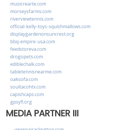
musicrearte.com
morseysfarms.com
riverviewtennis.com
official-kelly-toys-squishmallows.com
displaygardenonsuncrest.org
bbq-empire-usa.com
feedstoreva.com
drogopets.com
ediblechalk.com
tabletennisnearme.com
oaksofa.com
soultacohtx.com
capishcaps.com
gpsyfl.org
MEDIA PARTNER III
vwrepairarlington.com