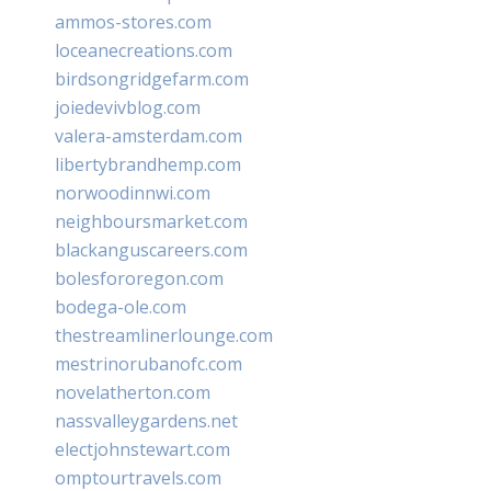
ammos-stores.com
loceanecreations.com
birdsongridgefarm.com
joiedevivblog.com
valera-amsterdam.com
libertybrandhemp.com
norwoodinnwi.com
neighboursmarket.com
blackanguscareers.com
bolesfororegon.com
bodega-ole.com
thestreamlinerlounge.com
mestrinorubanofc.com
novelatherton.com
nassvalleygardens.net
electjohnstewart.com
omptourtravels.com