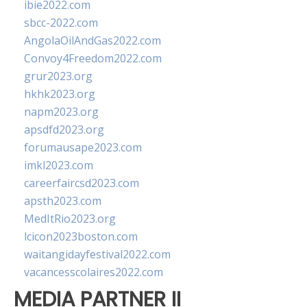
ibie2022.com
sbcc-2022.com
AngolaOilAndGas2022.com
Convoy4Freedom2022.com
grur2023.org
hkhk2023.org
napm2023.org
apsdfd2023.org
forumausape2023.com
imkl2023.com
careerfaircsd2023.com
apsth2023.com
MedItRio2023.org
lcicon2023boston.com
waitangidayfestival2022.com
vacancesscolaires2022.com
MEDIA PARTNER II