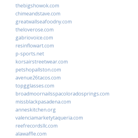
thebigshowok.com
chimeandstave.com
greatwallseafoodny.com
theloverose.com
gabriovoice.com
resinflowart.com
p-sports.net
korsairstreetwear.com
petshopallston.com
avenue26tacos.com
topgglasses.com
broadmoornailsspacoloradosprings.com
missblackpasadena.com
anneskitchen.org
valenciamarketytaqueria.com
reefrecordsllc.com
alawaffle.com