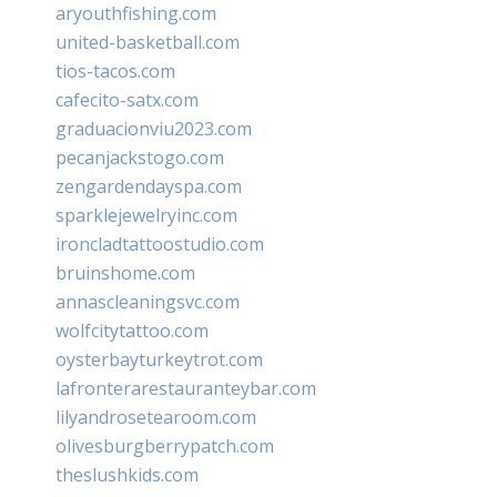
aryouthfishing.com
united-basketball.com
tios-tacos.com
cafecito-satx.com
graduacionviu2023.com
pecanjackstogo.com
zengardendayspa.com
sparklejewelryinc.com
ironcladtattoostudio.com
bruinshome.com
annascleaningsvc.com
wolfcitytattoo.com
oysterbayturkeytrot.com
lafronterarestauranteybar.com
lilyandrosetearoom.com
olivesburgberrypatch.com
theslushkids.com