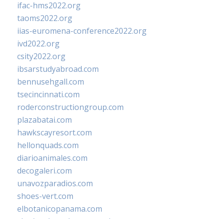
ifac-hms2022.org
taoms2022.org
iias-euromena-conference2022.org
ivd2022.org
csity2022.org
ibsarstudyabroad.com
bennusehgall.com
tsecincinnati.com
roderconstructiongroup.com
plazabatai.com
hawkscayresort.com
hellonquads.com
diarioanimales.com
decogaleri.com
unavozparadios.com
shoes-vert.com
elbotanicopanama.com