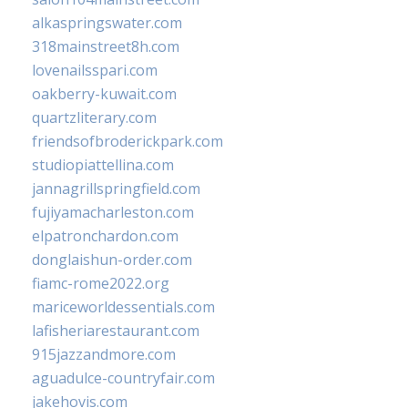
alkaspringswater.com
318mainstreet8h.com
lovenailsspari.com
oakberry-kuwait.com
quartzliterary.com
friendsofbroderickpark.com
studiopiattellina.com
jannagrillspringfield.com
fujiyamacharleston.com
elpatronchardon.com
donglaishun-order.com
fiamc-rome2022.org
mariceworldessentials.com
lafisheriarestaurant.com
915jazzandmore.com
aguadulce-countryfair.com
jakehovis.com