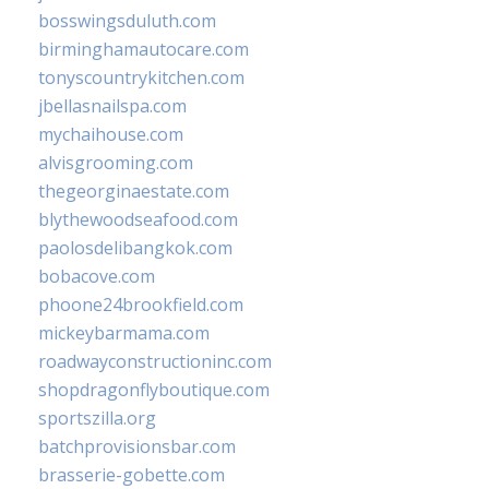
bosswingsduluth.com
birminghamautocare.com
tonyscountrykitchen.com
jbellasnailspa.com
mychaihouse.com
alvisgrooming.com
thegeorginaestate.com
blythewoodseafood.com
paolosdelibangkok.com
bobacove.com
phoone24brookfield.com
mickeybarmama.com
roadwayconstructioninc.com
shopdragonflyboutique.com
sportszilla.org
batchprovisionsbar.com
brasserie-gobette.com