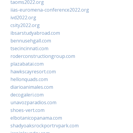
taoms2022.org
iias-euromena-conference2022.org
ivd2022.org
csity2022.org
ibsarstudyabroad.com
bennusehgall.com
tsecincinnati.com
roderconstructiongroup.com
plazabatai.com
hawkscayresort.com
hellonquads.com
diarioanimales.com
decogaleri.com
unavozparadios.com
shoes-vert.com
elbotanicopanama.com
shadyoaksrockportrvpark.com