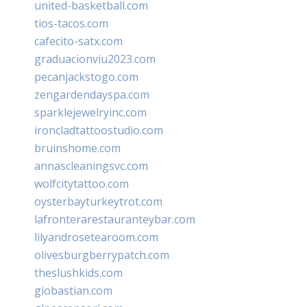
united-basketball.com
tios-tacos.com
cafecito-satx.com
graduacionviu2023.com
pecanjackstogo.com
zengardendayspa.com
sparklejewelryinc.com
ironcladtattoostudio.com
bruinshome.com
annascleaningsvc.com
wolfcitytattoo.com
oysterbayturkeytrot.com
lafronterarestauranteybar.com
lilyandrosetearoom.com
olivesburgberrypatch.com
theslushkids.com
giobastian.com