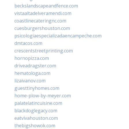
beckslandscapeandfence.com
vistaaltadelveramendi.com
coastlinecateringnc.com
cuesburgershouston.com
psicologiaespecializadaencampeche.com
dmtacos.com
crescentstreetprinting.com
hornopizza.com
driveadragster.com
hematologa.com
lizaivanov.com
guesttinyhomes.com
home-plow-by-meyer.com
palatelatincuisine.com
blackdoglegacy.com
eatvivahouston.com
thebigshowok.com