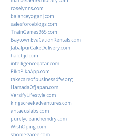
mandelaeffectlibrary.com
roselynns.com
balanceyoganj.com
salesforceblogs.com
TrainGames365.com
BaytownEvaCationRentals.com
JabalpurCakeDelivery.com
halobjd.com
intelligenceqatar.com
PikaPikaApp.com
takecareofbusinessdfw.org
HamadaOfJapan.com
VersifyLifestyle.com
kingscreekadventures.com
antaeuslabs.com
purelycleanchemdry.com
WishOping.com
shoplegacee.com