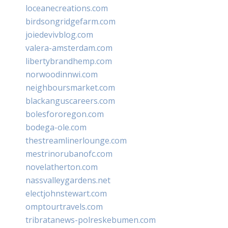
loceanecreations.com
birdsongridgefarm.com
joiedevivblog.com
valera-amsterdam.com
libertybrandhemp.com
norwoodinnwi.com
neighboursmarket.com
blackanguscareers.com
bolesfororegon.com
bodega-ole.com
thestreamlinerlounge.com
mestrinorubanofc.com
novelatherton.com
nassvalleygardens.net
electjohnstewart.com
omptourtravels.com
tribratanews-polreskebumen.com