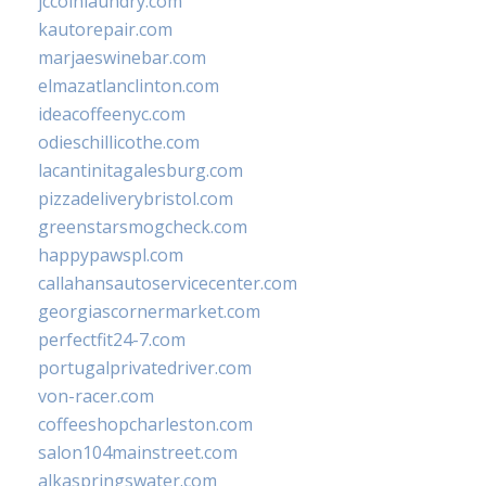
jccoinlaundry.com
kautorepair.com
marjaeswinebar.com
elmazatlanclinton.com
ideacoffeenyc.com
odieschillicothe.com
lacantinitagalesburg.com
pizzadeliverybristol.com
greenstarsmogcheck.com
happypawspl.com
callahansautoservicecenter.com
georgiascornermarket.com
perfectfit24-7.com
portugalprivatedriver.com
von-racer.com
coffeeshopcharleston.com
salon104mainstreet.com
alkaspringswater.com