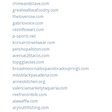
chimeandstave.com
greatwallseafoodny.com
theloverose.com
gabriovoice.com
resinflowart.com
p-sports.net
korsairstreetwear.com
petshopallston.com
avenue26tacos.com
topgglasses.com
broadmoornailsspacoloradosprings.com
missblackpasadena.com
anneskitchen.org
valenciamarketytaqueria.com
reefrecordsllc.com
alawaffle.com
aryouthfishing.com