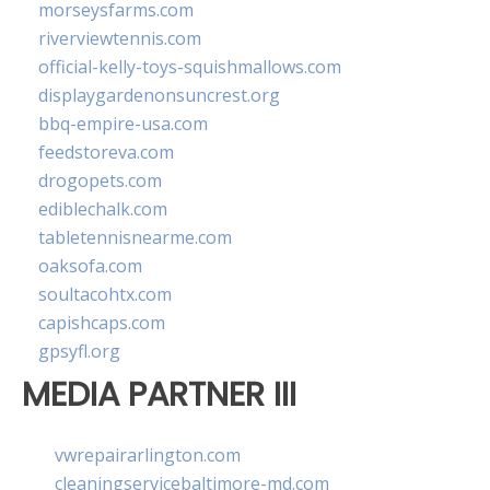
morseysfarms.com
riverviewtennis.com
official-kelly-toys-squishmallows.com
displaygardenonsuncrest.org
bbq-empire-usa.com
feedstoreva.com
drogopets.com
ediblechalk.com
tabletennisnearme.com
oaksofa.com
soultacohtx.com
capishcaps.com
gpsyfl.org
MEDIA PARTNER III
vwrepairarlington.com
cleaningservicebaltimore-md.com