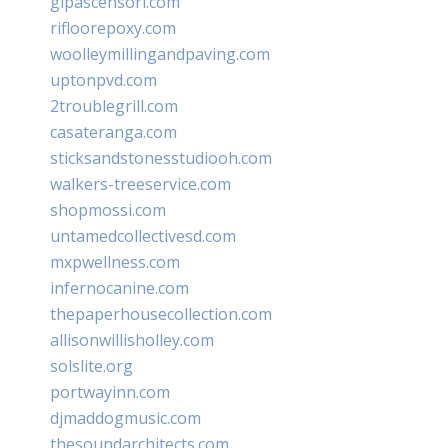
glpascensori.com
rifloorepoxy.com
woolleymillingandpaving.com
uptonpvd.com
2troublegrill.com
casateranga.com
sticksandstonesstudiooh.com
walkers-treeservice.com
shopmossi.com
untamedcollectivesd.com
mxpwellness.com
infernocanine.com
thepaperhousecollection.com
allisonwillisholley.com
solslite.org
portwayinn.com
djmaddogmusic.com
thesoundarchitects.com