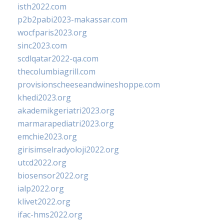
isth2022.com
p2b2pabi2023-makassar.com
wocfparis2023.org
sinc2023.com
scdlqatar2022-qa.com
thecolumbiagrill.com
provisionscheeseandwineshoppe.com
khedi2023.org
akademikgeriatri2023.org
marmarapediatri2023.org
emchie2023.org
girisimselradyoloji2022.org
utcd2022.org
biosensor2022.org
ialp2022.org
klivet2022.org
ifac-hms2022.org