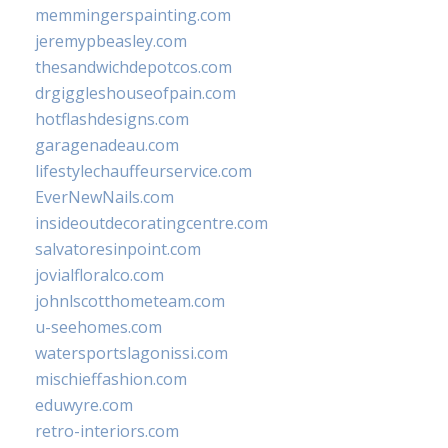
memmingerspainting.com
jeremypbeasley.com
thesandwichdepotcos.com
drgiggleshouseofpain.com
hotflashdesigns.com
garagenadeau.com
lifestylechauffeurservice.com
EverNewNails.com
insideoutdecoratingcentre.com
salvatoresinpoint.com
jovialfloralco.com
johnlscotthometeam.com
u-seehomes.com
watersportslagonissi.com
mischieffashion.com
eduwyre.com
retro-interiors.com