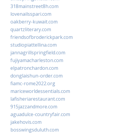
318mainstreet8h.com
lovenailsspari.com
oakberry-kuwait.com
quartzliterary.com
friendsofbroderickpark.com
studiopiattellina.com
jannagrillspringfield.com
fujiyamacharleston.com
elpatronchardon.com
donglaishun-order.com
fiamc-rome2022.org
mariceworldessentials.com
lafisheriarestaurant.com
915jazzandmore.com
aguadulce-countryfair.com
jakehovis.com
bosswingsduluth.com