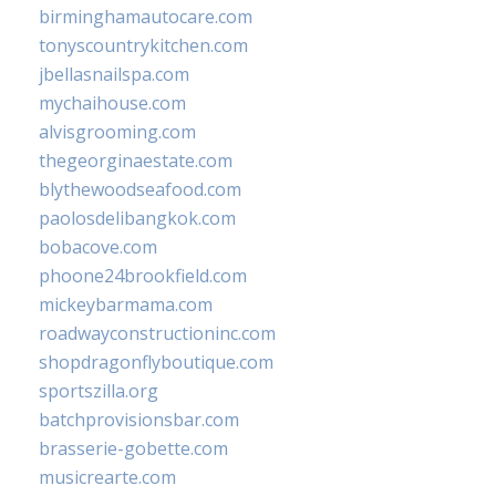
birminghamautocare.com
tonyscountrykitchen.com
jbellasnailspa.com
mychaihouse.com
alvisgrooming.com
thegeorginaestate.com
blythewoodseafood.com
paolosdelibangkok.com
bobacove.com
phoone24brookfield.com
mickeybarmama.com
roadwayconstructioninc.com
shopdragonflyboutique.com
sportszilla.org
batchprovisionsbar.com
brasserie-gobette.com
musicrearte.com