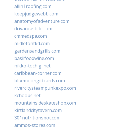
allin1roofing.com
keepjudgewebb.com
anatomyofadventure.com
drivancastillo.com
cmmedspa.com
midletontkd.com
gardensandgrills.com
basilfoodwine.com
nikko-tochigi.net
caribbean-corner.com
bluemoongiftcards.com
rivercitysteampunkexpo.com
kchoops.net
mountainsideskateshop.com
kirtlandcitytavern.com
301nutritionspot.com
ammos-stores.com