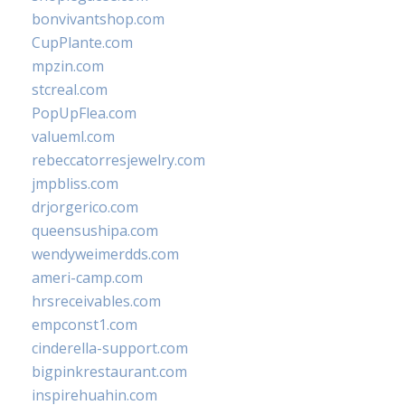
bonvivantshop.com
CupPlante.com
mpzin.com
stcreal.com
PopUpFlea.com
valueml.com
rebeccatorresjewelry.com
jmpbliss.com
drjorgerico.com
queensushipa.com
wendyweimerdds.com
ameri-camp.com
hrsreceivables.com
empconst1.com
cinderella-support.com
bigpinkrestaurant.com
inspirehuahin.com