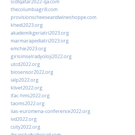
scdlqatar2022-qa.com
thecolumbiagrill.com
provisionscheeseandwineshoppe.com
khedi2023.org
akademikgeriatri2023.org
marmarapediatri2023.org
emchie2023.org
girisimselradyoloji2022.org
utcd2022.org
biosensor2022.org
ialp2022.org
klivet2022.org
ifac-hms2022.org
taoms2022.org
iias-euromena-conference2022.org
ivd2022.org
csity2022.org
ibsarstudyabroad.com