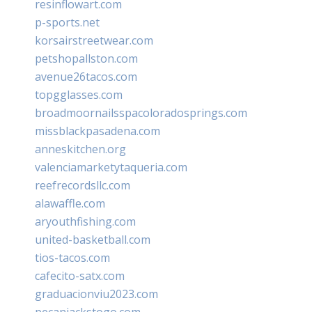
resinflowart.com
p-sports.net
korsairstreetwear.com
petshopallston.com
avenue26tacos.com
topgglasses.com
broadmoornailsspacoloradosprings.com
missblackpasadena.com
anneskitchen.org
valenciamarketytaqueria.com
reefrecordsllc.com
alawaffle.com
aryouthfishing.com
united-basketball.com
tios-tacos.com
cafecito-satx.com
graduacionviu2023.com
pecanjackstogo.com