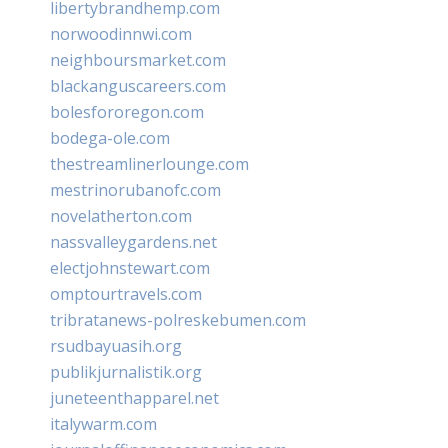
libertybrandhemp.com
norwoodinnwi.com
neighboursmarket.com
blackanguscareers.com
bolesfororegon.com
bodega-ole.com
thestreamlinerlounge.com
mestrinorubanofc.com
novelatherton.com
nassvalleygardens.net
electjohnstewart.com
omptourtravels.com
tribratanews-polreskebumen.com
rsudbayuasih.org
publikjurnalistik.org
juneteenthapparel.net
italywarm.com