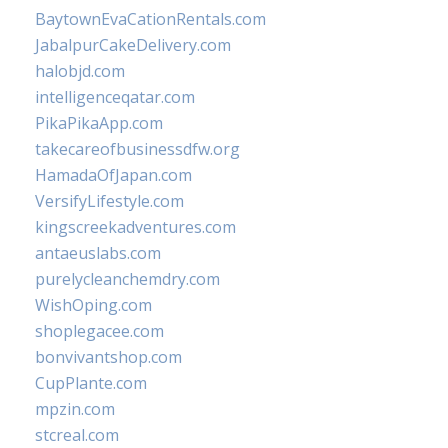
BaytownEvaCationRentals.com
JabalpurCakeDelivery.com
halobjd.com
intelligenceqatar.com
PikaPikaApp.com
takecareofbusinessdfw.org
HamadaOfJapan.com
VersifyLifestyle.com
kingscreekadventures.com
antaeuslabs.com
purelycleanchemdry.com
WishOping.com
shoplegacee.com
bonvivantshop.com
CupPlante.com
mpzin.com
stcreal.com