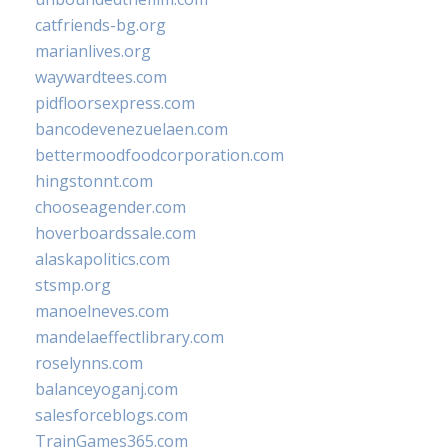
catfriends-bg.org
marianlives.org
waywardtees.com
pidfloorsexpress.com
bancodevenezuelaen.com
bettermoodfoodcorporation.com
hingstonnt.com
chooseagender.com
hoverboardssale.com
alaskapolitics.com
stsmp.org
manoelneves.com
mandelaeffectlibrary.com
roselynns.com
balanceyoganj.com
salesforceblogs.com
TrainGames365.com