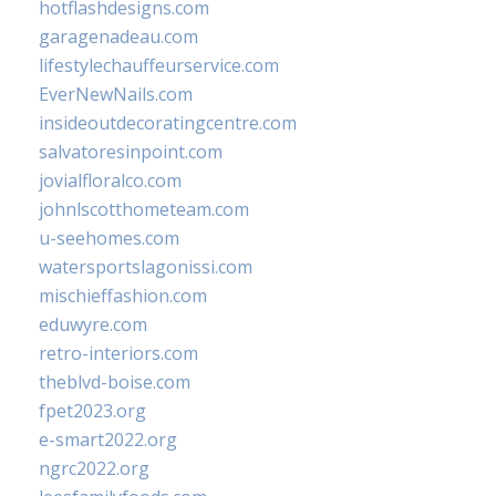
hotflashdesigns.com
garagenadeau.com
lifestylechauffeurservice.com
EverNewNails.com
insideoutdecoratingcentre.com
salvatoresinpoint.com
jovialfloralco.com
johnlscotthometeam.com
u-seehomes.com
watersportslagonissi.com
mischieffashion.com
eduwyre.com
retro-interiors.com
theblvd-boise.com
fpet2023.org
e-smart2022.org
ngrc2022.org