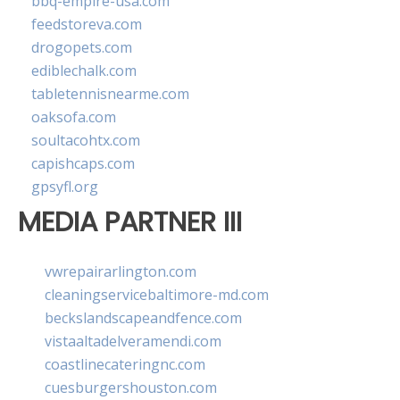
bbq-empire-usa.com
feedstoreva.com
drogopets.com
ediblechalk.com
tabletennisnearme.com
oaksofa.com
soultacohtx.com
capishcaps.com
gpsyfl.org
MEDIA PARTNER III
vwrepairarlington.com
cleaningservicebaltimore-md.com
beckslandscapeandfence.com
vistaaltadelveramendi.com
coastlinecateringnc.com
cuesburgershouston.com