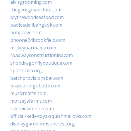
alvisgrooming.com
thegeorginaestate.com
blythewoodseafood.com
paolosdelibangkok.com
bobacove.com
phoone24brookfield.com
mickeybarmama.com
roadwayconstructioninc.com
shopdragonflyboutique.com
sportszilla.org
batchprovisionsbar.com
brasserie-gobette.com
musicrearte.com
morseysfarms.com
riverviewtennis.com
official-kelly-toys-squishmallows.com
displaygardenonsuncrest.org