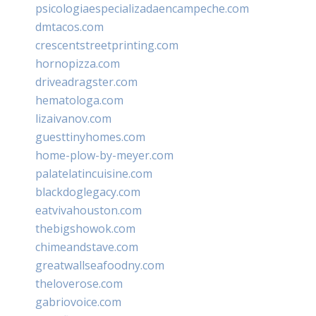
psicologiaespecializadaencampeche.com
dmtacos.com
crescentstreetprinting.com
hornopizza.com
driveadragster.com
hematologa.com
lizaivanov.com
guesttinyhomes.com
home-plow-by-meyer.com
palatelatincuisine.com
blackdoglegacy.com
eatvivahouston.com
thebigshowok.com
chimeandstave.com
greatwallseafoodny.com
theloverose.com
gabriovoice.com