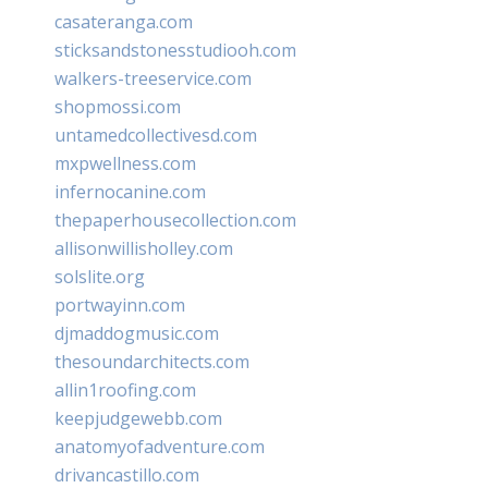
casateranga.com
sticksandstonesstudiooh.com
walkers-treeservice.com
shopmossi.com
untamedcollectivesd.com
mxpwellness.com
infernocanine.com
thepaperhousecollection.com
allisonwillisholley.com
solslite.org
portwayinn.com
djmaddogmusic.com
thesoundarchitects.com
allin1roofing.com
keepjudgewebb.com
anatomyofadventure.com
drivancastillo.com