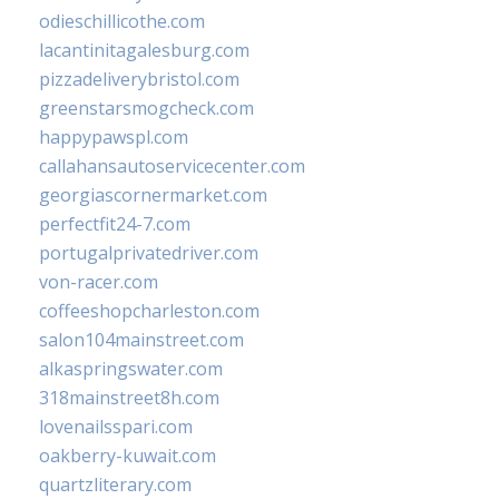
odieschillicothe.com
lacantinitagalesburg.com
pizzadeliverybristol.com
greenstarsmogcheck.com
happypawspl.com
callahansautoservicecenter.com
georgiascornermarket.com
perfectfit24-7.com
portugalprivatedriver.com
von-racer.com
coffeeshopcharleston.com
salon104mainstreet.com
alkaspringswater.com
318mainstreet8h.com
lovenailsspari.com
oakberry-kuwait.com
quartzliterary.com