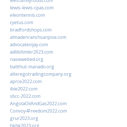
leesfamilyfoods.com
lewis-lewis-cpas.com
eleontennis.com
cyetus.com
bradfordshops.com
almadenranchsanjose.com
advocatevijay.com
adlibilimler2023.com
naswwebed.org
balithut-manado.org
alteregotradingcompany.org
aprce2022.com
ibie2022.com
sbcc-2022.com
AngolaOilAndGas2022.com
Convoy4Freedom2022.com
grur2023.org
hkhk2023.org