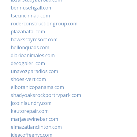
bennusehgall.com
tsecincinnati.com
roderconstructiongroup.com
plazabatai.com
hawkscayresort.com
hellonquads.com
diarioanimales.com
decogaleri.com
unavozparadios.com
shoes-vert.com
elbotanicopanama.com
shadyoaksrockportrvpark.com
jccoinlaundry.com
kautorepair.com
marjaeswinebar.com
elmazatlanclinton.com
ideacoffeenyc.com