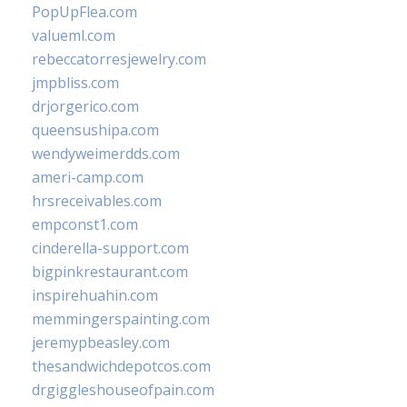
PopUpFlea.com
valueml.com
rebeccatorresjewelry.com
jmpbliss.com
drjorgerico.com
queensushipa.com
wendyweimerdds.com
ameri-camp.com
hrsreceivables.com
empconst1.com
cinderella-support.com
bigpinkrestaurant.com
inspirehuahin.com
memmingerspainting.com
jeremypbeasley.com
thesandwichdepotcos.com
drgiggleshouseofpain.com