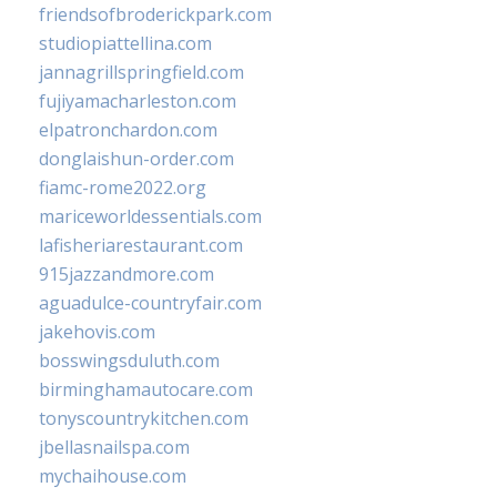
friendsofbroderickpark.com
studiopiattellina.com
jannagrillspringfield.com
fujiyamacharleston.com
elpatronchardon.com
donglaishun-order.com
fiamc-rome2022.org
mariceworldessentials.com
lafisheriarestaurant.com
915jazzandmore.com
aguadulce-countryfair.com
jakehovis.com
bosswingsduluth.com
birminghamautocare.com
tonyscountrykitchen.com
jbellasnailspa.com
mychaihouse.com