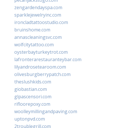
zengardendayspa.com
sparklejewelryinc.com
ironcladtattoostudio.com
bruinshome.com
annascleaningsvc.com
wolfcitytattoo.com
oysterbayturkeytrot.com
lafronterarestauranteybar.com
lilyandrosetearoom.com
olivesburgberrypatch.com
theslushkids.com
giobastian.com
glpascensori.com
rifloorepoxy.com
woolleymillingandpaving.com
uptonpvd.com
2troublegrill.com