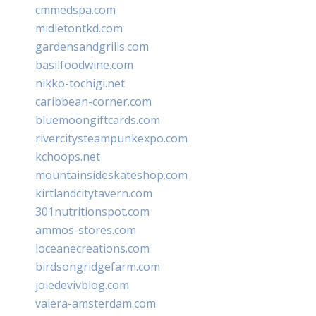
cmmedspa.com
midletontkd.com
gardensandgrills.com
basilfoodwine.com
nikko-tochigi.net
caribbean-corner.com
bluemoongiftcards.com
rivercitysteampunkexpo.com
kchoops.net
mountainsideskateshop.com
kirtlandcitytavern.com
301nutritionspot.com
ammos-stores.com
loceanecreations.com
birdsongridgefarm.com
joiedevivblog.com
valera-amsterdam.com