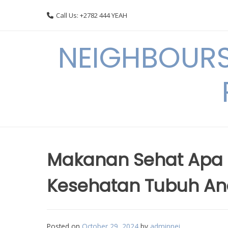
Skip
Call Us: +2782 444 YEAH
to
content
NEIGHBOURS
Makanan Sehat Apa 
Kesehatan Tubuh A
Posted on
October 29, 2024
by
adminnei