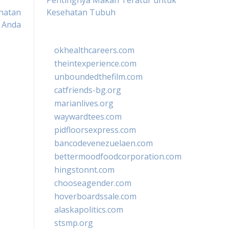
Pentingnya Makan Teratur untuk
ehatan
Kesehatan Tubuh
 Anda
okhealthcareers.com
theintexperience.com
unboundedthefilm.com
catfriends-bg.org
marianlives.org
waywardtees.com
pidfloorsexpress.com
bancodevenezuelaen.com
bettermoodfoodcorporation.com
hingstonnt.com
chooseagender.com
hoverboardssale.com
alaskapolitics.com
stsmp.org