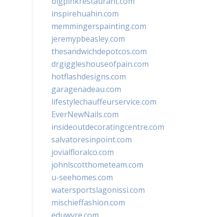
bigpinkrestaurant.com
inspirehuahin.com
memmingerspainting.com
jeremypbeasley.com
thesandwichdepotcos.com
drgiggleshouseofpain.com
hotflashdesigns.com
garagenadeau.com
lifestylechauffeurservice.com
EverNewNails.com
insideoutdecoratingcentre.com
salvatoresinpoint.com
jovialfloralco.com
johnlscotthometeam.com
u-seehomes.com
watersportslagonissi.com
mischieffashion.com
eduwyre.com