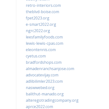
retro-interiors.com
theblvd-boise.com
fpet2023.org
e-smart2022.org
ngrc2022.org
leesfamilyfoods.com
lewis-lewis-cpas.com
eleontennis.com
cyetus.com
bradfordshops.com
almadenranchsanjose.com
advocatevijay.com
adlibilimler2023.com
naswwebed.org
balithut-manado.org
alteregotradingcompany.org
aprce2022.com