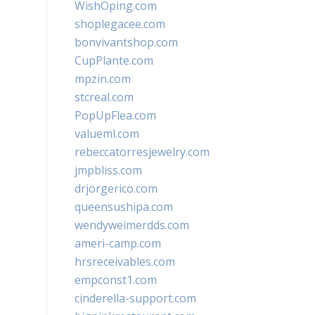
WishOping.com
shoplegacee.com
bonvivantshop.com
CupPlante.com
mpzin.com
stcreal.com
PopUpFlea.com
valueml.com
rebeccatorresjewelry.com
jmpbliss.com
drjorgerico.com
queensushipa.com
wendyweimerdds.com
ameri-camp.com
hrsreceivables.com
empconst1.com
cinderella-support.com