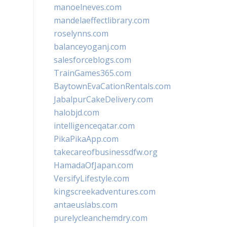
manoelneves.com
mandelaeffectlibrary.com
roselynns.com
balanceyoganj.com
salesforceblogs.com
TrainGames365.com
BaytownEvaCationRentals.com
JabalpurCakeDelivery.com
halobjd.com
intelligenceqatar.com
PikaPikaApp.com
takecareofbusinessdfw.org
HamadaOfJapan.com
VersifyLifestyle.com
kingscreekadventures.com
antaeuslabs.com
purelycleanchemdry.com