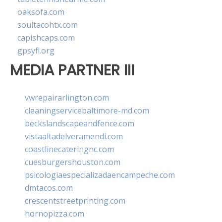
oaksofa.com
soultacohtx.com
capishcaps.com
gpsyfl.org
MEDIA PARTNER III
vwrepairarlington.com
cleaningservicebaltimore-md.com
beckslandscapeandfence.com
vistaaltadelveramendi.com
coastlinecateringnc.com
cuesburgershouston.com
psicologiaespecializadaencampeche.com
dmtacos.com
crescentstreetprinting.com
hornopizza.com