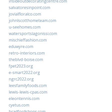
insideoutdecoratingcentre.com
salvatoresinpoint.com
jovialfloralco.com
johnlscotthometeam.com
u-seehomes.com
watersportslagonissi.com
mischieffashion.com
eduwyre.com
retro-interiors.com
theblvd-boise.com
fpet2023.org
e-smart2022.org
ngrc2022.org
leesfamilyfoods.com
lewis-lewis-cpas.com
eleontennis.com
cyetus.com
bradfordshops.com