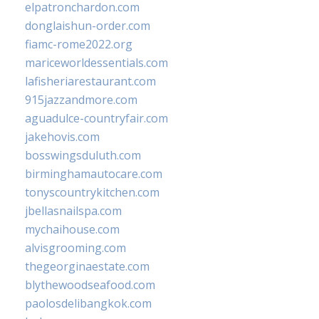
elpatronchardon.com
donglaishun-order.com
fiamc-rome2022.org
mariceworldessentials.com
lafisheriarestaurant.com
915jazzandmore.com
aguadulce-countryfair.com
jakehovis.com
bosswingsduluth.com
birminghamautocare.com
tonyscountrykitchen.com
jbellasnailspa.com
mychaihouse.com
alvisgrooming.com
thegeorginaestate.com
blythewoodseafood.com
paolosdelibangkok.com