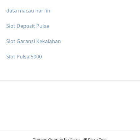
data macau hari ini
Slot Deposit Pulsa
Slot Garansi Kekalahan
Slot Pulsa 5000
Theme: Overlay by
Kaira
.
Extra Text