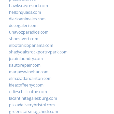
hawkscayresort.com
hellonquads.com
diarioanimales.com
decogaleri.com
unavozparadios.com
shoes-vert.com
elbotanicopanama.com
shadyoaksrockportrvpark.com
jccoinlaundry.com
kautorepair.com
marjaeswinebar.com
elmazatlanclinton.com
ideacoffeenyc.com
odieschillicothe.com
lacantinitagalesburg.com
pizzadeliverybristol.com
greenstarsmogcheck.com