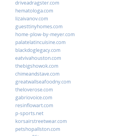
driveadragster.com
hematologa.com
lizaivanov.com
guesttinyhomes.com
home-plow-by-meyer.com
palatelatincuisine.com
blackdoglegacy.com
eatvivahouston.com
thebigshowok.com
chimeandstave.com
greatwallseafoodny.com
theloverose.com
gabriovoice.com
resinflowart.com
p-sports.net
korsairstreetwear.com
petshopallston.com