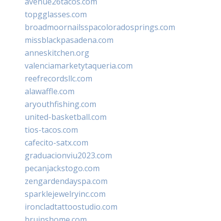
avenue26tacos.com
topgglasses.com
broadmoornailsspacoloradosprings.com
missblackpasadena.com
anneskitchen.org
valenciamarketytaqueria.com
reefrecordsllc.com
alawaffle.com
aryouthfishing.com
united-basketball.com
tios-tacos.com
cafecito-satx.com
graduacionviu2023.com
pecanjackstogo.com
zengardendayspa.com
sparklejewelryinc.com
ironcladtattoostudio.com
bruinshome.com