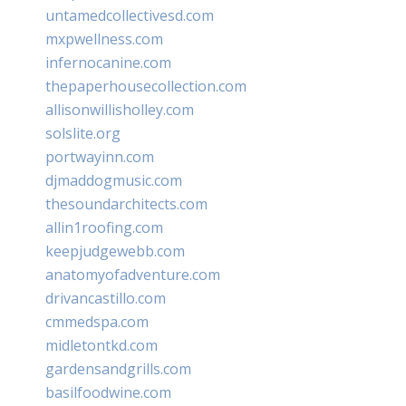
untamedcollectivesd.com
mxpwellness.com
infernocanine.com
thepaperhousecollection.com
allisonwillisholley.com
solslite.org
portwayinn.com
djmaddogmusic.com
thesoundarchitects.com
allin1roofing.com
keepjudgewebb.com
anatomyofadventure.com
drivancastillo.com
cmmedspa.com
midletontkd.com
gardensandgrills.com
basilfoodwine.com