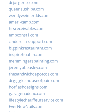
drjorgerico.com
queensushipa.com
wendyweimerdds.com
ameri-camp.com
hrsreceivables.com
empconst1.com
cinderella-support.com
bigpinkrestaurant.com
inspirehuahin.com
memmingerspainting.com
jeremypbeasley.com
thesandwichdepotcos.com
drgiggleshouseofpain.com
hotflashdesigns.com
garagenadeau.com
lifestylechauffeurservice.com
EverNewNails.com