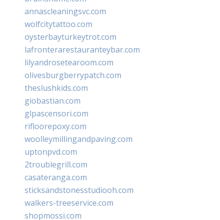
annascleaningsvc.com
wolfcitytattoo.com
oysterbayturkeytrot.com
lafronterarestauranteybar.com
lilyandrosetearoom.com
olivesburgberrypatch.com
theslushkids.com
giobastian.com
glpascensori.com
rifloorepoxy.com
woolleymillingandpaving.com
uptonpvd.com
2troublegrill.com
casateranga.com
sticksandstonesstudiooh.com
walkers-treeservice.com
shopmossi.com