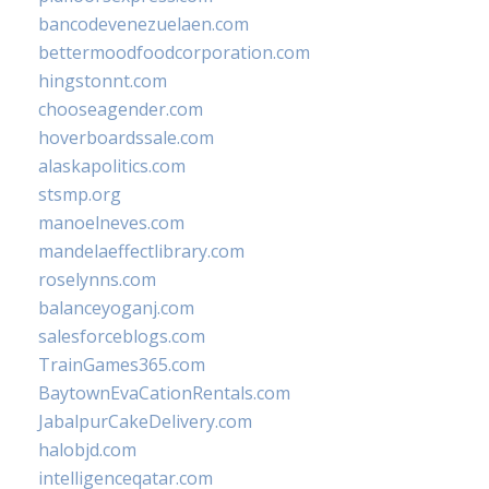
bancodevenezuelaen.com
bettermoodfoodcorporation.com
hingstonnt.com
chooseagender.com
hoverboardssale.com
alaskapolitics.com
stsmp.org
manoelneves.com
mandelaeffectlibrary.com
roselynns.com
balanceyoganj.com
salesforceblogs.com
TrainGames365.com
BaytownEvaCationRentals.com
JabalpurCakeDelivery.com
halobjd.com
intelligenceqatar.com