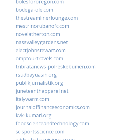
bolesfororegon.com
bodega-ole.com
thestreamlinerlounge.com
mestrinorubanofc.com
novelatherton.com
nassvalleygardens.net
electjohnstewart.com
omptourtravels.com
tribratanews-polreskebumen.com
rsudbayuasih.org
publikjurnalistik.org
juneteenthapparel.net
italywarm.com
journaloffinanceeconomics.com
kvk-kumari.org
foodscienceandtechnology.com
scisportsscience.com
addisababacuisineaz.com