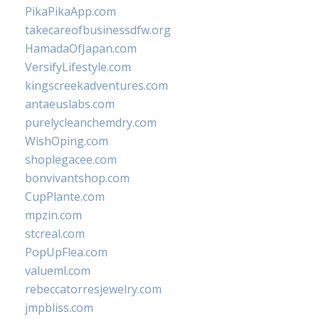
PikaPikaApp.com
takecareofbusinessdfw.org
HamadaOfJapan.com
VersifyLifestyle.com
kingscreekadventures.com
antaeuslabs.com
purelycleanchemdry.com
WishOping.com
shoplegacee.com
bonvivantshop.com
CupPlante.com
mpzin.com
stcreal.com
PopUpFlea.com
valueml.com
rebeccatorresjewelry.com
jmpbliss.com