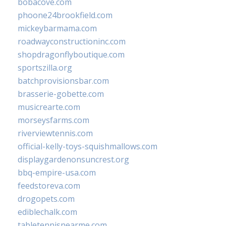
bobacove.com
phoone24brookfield.com
mickeybarmama.com
roadwayconstructioninc.com
shopdragonflyboutique.com
sportszilla.org
batchprovisionsbar.com
brasserie-gobette.com
musicrearte.com
morseysfarms.com
riverviewtennis.com
official-kelly-toys-squishmallows.com
displaygardenonsuncrest.org
bbq-empire-usa.com
feedstoreva.com
drogopets.com
ediblechalk.com
tabletennisnearme.com