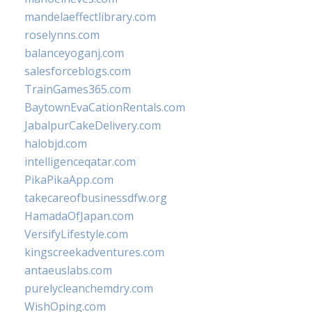
mandelaeffectlibrary.com
roselynns.com
balanceyoganj.com
salesforceblogs.com
TrainGames365.com
BaytownEvaCationRentals.com
JabalpurCakeDelivery.com
halobjd.com
intelligenceqatar.com
PikaPikaApp.com
takecareofbusinessdfw.org
HamadaOfJapan.com
VersifyLifestyle.com
kingscreekadventures.com
antaeuslabs.com
purelycleanchemdry.com
WishOping.com