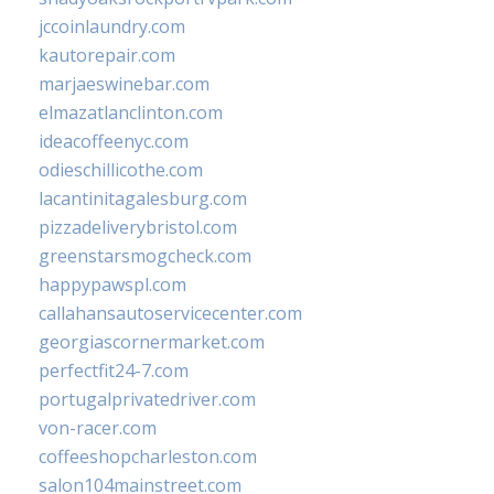
jccoinlaundry.com
kautorepair.com
marjaeswinebar.com
elmazatlanclinton.com
ideacoffeenyc.com
odieschillicothe.com
lacantinitagalesburg.com
pizzadeliverybristol.com
greenstarsmogcheck.com
happypawspl.com
callahansautoservicecenter.com
georgiascornermarket.com
perfectfit24-7.com
portugalprivatedriver.com
von-racer.com
coffeeshopcharleston.com
salon104mainstreet.com