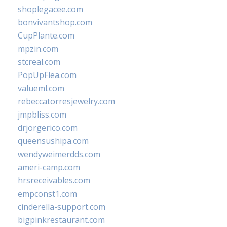
shoplegacee.com
bonvivantshop.com
CupPlante.com
mpzin.com
stcreal.com
PopUpFlea.com
valueml.com
rebeccatorresjewelry.com
jmpbliss.com
drjorgerico.com
queensushipa.com
wendyweimerdds.com
ameri-camp.com
hrsreceivables.com
empconst1.com
cinderella-support.com
bigpinkrestaurant.com