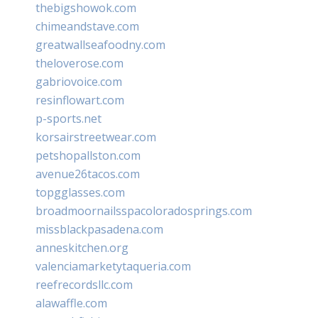
thebigshowok.com
chimeandstave.com
greatwallseafoodny.com
theloverose.com
gabriovoice.com
resinflowart.com
p-sports.net
korsairstreetwear.com
petshopallston.com
avenue26tacos.com
topgglasses.com
broadmoornailsspacoloradosprings.com
missblackpasadena.com
anneskitchen.org
valenciamarketytaqueria.com
reefrecordsllc.com
alawaffle.com