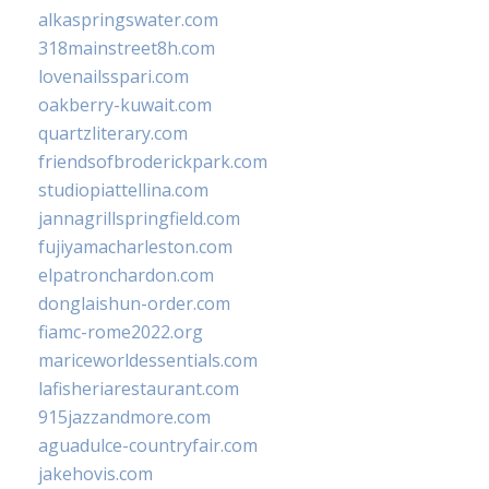
alkaspringswater.com
318mainstreet8h.com
lovenailsspari.com
oakberry-kuwait.com
quartzliterary.com
friendsofbroderickpark.com
studiopiattellina.com
jannagrillspringfield.com
fujiyamacharleston.com
elpatronchardon.com
donglaishun-order.com
fiamc-rome2022.org
mariceworldessentials.com
lafisheriarestaurant.com
915jazzandmore.com
aguadulce-countryfair.com
jakehovis.com