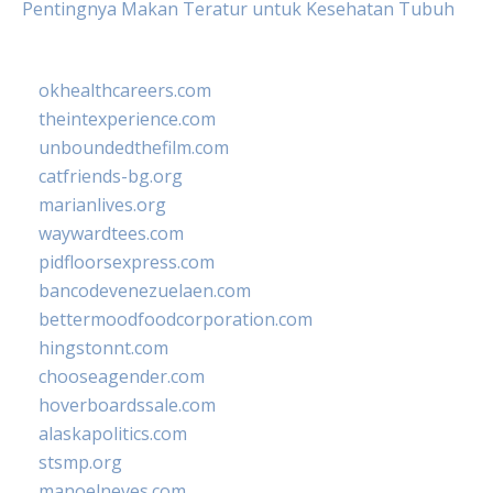
Pentingnya Makan Teratur untuk Kesehatan Tubuh
okhealthcareers.com
theintexperience.com
unboundedthefilm.com
catfriends-bg.org
marianlives.org
waywardtees.com
pidfloorsexpress.com
bancodevenezuelaen.com
bettermoodfoodcorporation.com
hingstonnt.com
chooseagender.com
hoverboardssale.com
alaskapolitics.com
stsmp.org
manoelneves.com