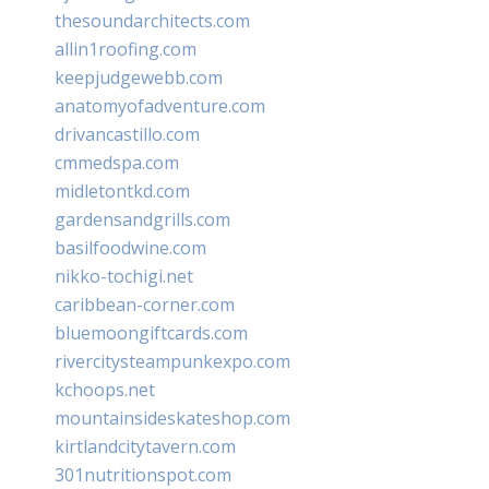
thesoundarchitects.com
allin1roofing.com
keepjudgewebb.com
anatomyofadventure.com
drivancastillo.com
cmmedspa.com
midletontkd.com
gardensandgrills.com
basilfoodwine.com
nikko-tochigi.net
caribbean-corner.com
bluemoongiftcards.com
rivercitysteampunkexpo.com
kchoops.net
mountainsideskateshop.com
kirtlandcitytavern.com
301nutritionspot.com