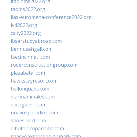
ifac-hms2022.org
taoms2022.org
iias-euromena-conference2022.org
ivd2022.org
csity2022.org
ibsarstudyabroad.com
bennusehgall.com
tsecincinnati.com
roderconstructiongroup.com
plazabatai.com
hawkscayresort.com
hellonquads.com
diarioanimales.com
decogaleri.com
unavozparadios.com
shoes-vert.com
elbotanicopanama.com
shadyoaksrockportrvpark.com