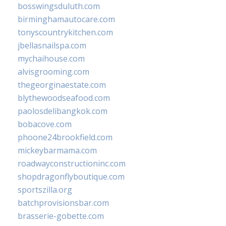
bosswingsduluth.com
birminghamautocare.com
tonyscountrykitchen.com
jbellasnailspa.com
mychaihouse.com
alvisgrooming.com
thegeorginaestate.com
blythewoodseafood.com
paolosdelibangkok.com
bobacove.com
phoone24brookfield.com
mickeybarmama.com
roadwayconstructioninc.com
shopdragonflyboutique.com
sportszilla.org
batchprovisionsbar.com
brasserie-gobette.com