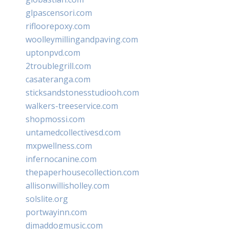
glpascensori.com
rifloorepoxy.com
woolleymillingandpaving.com
uptonpvd.com
2troublegrill.com
casateranga.com
sticksandstonesstudiooh.com
walkers-treeservice.com
shopmossi.com
untamedcollectivesd.com
mxpwellness.com
infernocanine.com
thepaperhousecollection.com
allisonwillisholley.com
solslite.org
portwayinn.com
djmaddogmusic.com