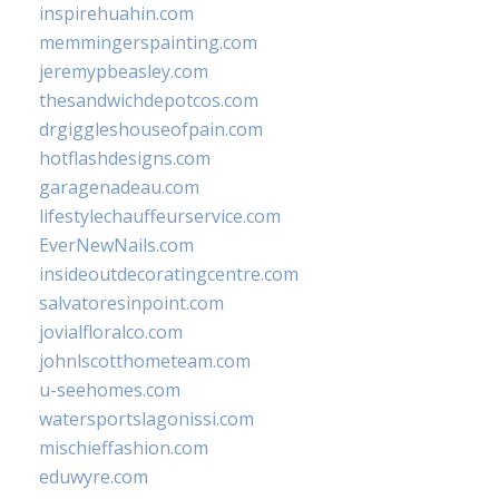
inspirehuahin.com
memmingerspainting.com
jeremypbeasley.com
thesandwichdepotcos.com
drgiggleshouseofpain.com
hotflashdesigns.com
garagenadeau.com
lifestylechauffeurservice.com
EverNewNails.com
insideoutdecoratingcentre.com
salvatoresinpoint.com
jovialfloralco.com
johnlscotthometeam.com
u-seehomes.com
watersportslagonissi.com
mischieffashion.com
eduwyre.com