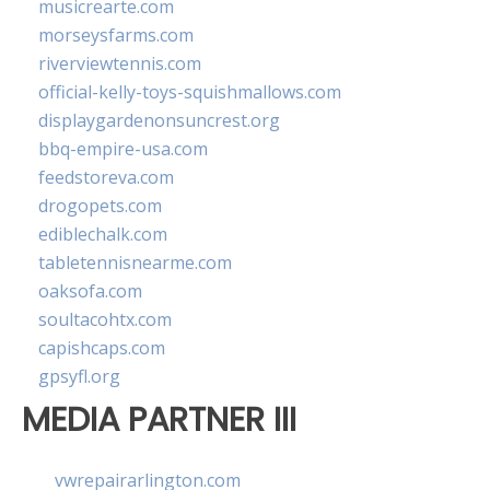
musicrearte.com
morseysfarms.com
riverviewtennis.com
official-kelly-toys-squishmallows.com
displaygardenonsuncrest.org
bbq-empire-usa.com
feedstoreva.com
drogopets.com
ediblechalk.com
tabletennisnearme.com
oaksofa.com
soultacohtx.com
capishcaps.com
gpsyfl.org
MEDIA PARTNER III
vwrepairarlington.com