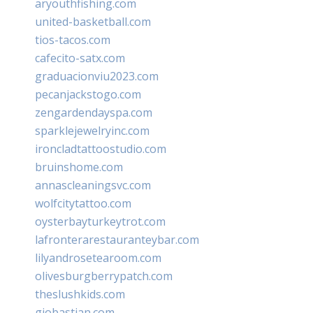
aryouthfishing.com
united-basketball.com
tios-tacos.com
cafecito-satx.com
graduacionviu2023.com
pecanjackstogo.com
zengardendayspa.com
sparklejewelryinc.com
ironcladtattoostudio.com
bruinshome.com
annascleaningsvc.com
wolfcitytattoo.com
oysterbayturkeytrot.com
lafronterarestauranteybar.com
lilyandrosetearoom.com
olivesburgberrypatch.com
theslushkids.com
giobastian.com