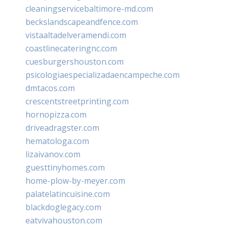
cleaningservicebaltimore-md.com
beckslandscapeandfence.com
vistaaltadelveramendi.com
coastlinecateringnc.com
cuesburgershouston.com
psicologiaespecializadaencampeche.com
dmtacos.com
crescentstreetprinting.com
hornopizza.com
driveadragster.com
hematologa.com
lizaivanov.com
guesttinyhomes.com
home-plow-by-meyer.com
palatelatincuisine.com
blackdoglegacy.com
eatvivahouston.com