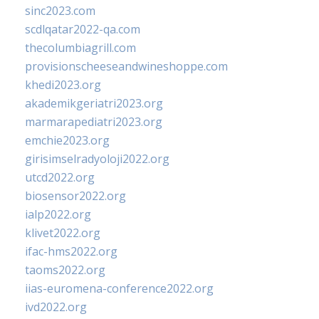
sinc2023.com
scdlqatar2022-qa.com
thecolumbiagrill.com
provisionscheeseandwineshoppe.com
khedi2023.org
akademikgeriatri2023.org
marmarapediatri2023.org
emchie2023.org
girisimselradyoloji2022.org
utcd2022.org
biosensor2022.org
ialp2022.org
klivet2022.org
ifac-hms2022.org
taoms2022.org
iias-euromena-conference2022.org
ivd2022.org