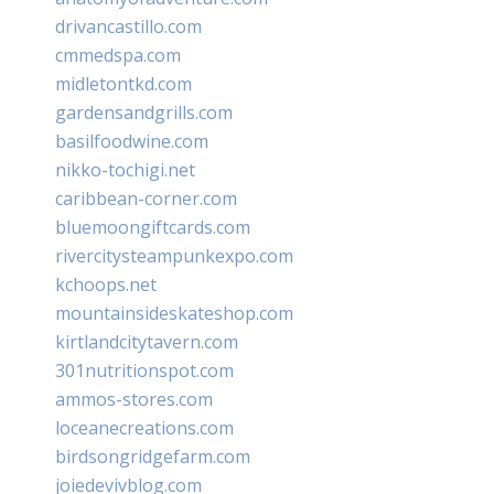
drivancastillo.com
cmmedspa.com
midletontkd.com
gardensandgrills.com
basilfoodwine.com
nikko-tochigi.net
caribbean-corner.com
bluemoongiftcards.com
rivercitysteampunkexpo.com
kchoops.net
mountainsideskateshop.com
kirtlandcitytavern.com
301nutritionspot.com
ammos-stores.com
loceanecreations.com
birdsongridgefarm.com
joiedevivblog.com