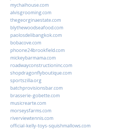
mychaihouse.com
alvisgrooming.com
thegeorginaestate.com
blythewoodseafood.com
paolosdelibangkok.com
bobacove.com
phoone24brookfield.com
mickeybarmama.com
roadwayconstructioninc.com
shopdragonflyboutique.com
sportszilla.org
batchprovisionsbar.com
brasserie-gobette.com
musicrearte.com
morseysfarms.com
riverviewtennis.com
official-kelly-toys-squishmallows.com