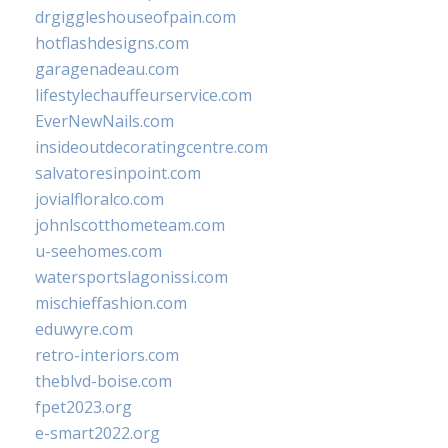
drgiggleshouseofpain.com
hotflashdesigns.com
garagenadeau.com
lifestylechauffeurservice.com
EverNewNails.com
insideoutdecoratingcentre.com
salvatoresinpoint.com
jovialfloralco.com
johnlscotthometeam.com
u-seehomes.com
watersportslagonissi.com
mischieffashion.com
eduwyre.com
retro-interiors.com
theblvd-boise.com
fpet2023.org
e-smart2022.org