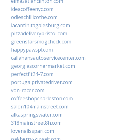
elmazatlanclinton.com
ideacoffeenyc.com
odieschillicothe.com
lacantinitagalesburg.com
pizzadeliverybristol.com
greenstarsmogcheck.com
happypawspl.com
callahansautoservicecenter.com
georgiascornermarket.com
perfectfit24-7.com
portugalprivatedriver.com
von-racer.com
coffeeshopcharleston.com
salon104mainstreet.com
alkaspringswater.com
318mainstreet8h.com
lovenailsspari.com
oakberry-kuwait.com