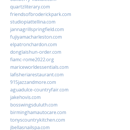
quartzliterary.com
friendsofbroderickpark.com
studiopiattellina.com
jannagrillspringfield.com
fujiyamacharleston.com
elpatronchardon.com
donglaishun-order.com
fiamc-rome2022.org
mariceworldessentials.com
lafisheriarestaurant.com
915jazzandmore.com
aguadulce-countryfair.com
jakehovis.com
bosswingsduluth.com
birminghamautocare.com
tonyscountrykitchen.com
jbellasnailspa.com