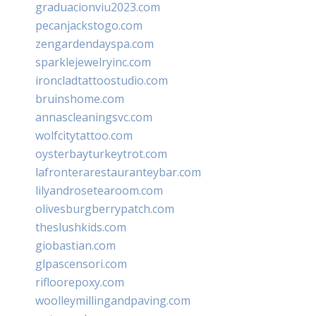
graduacionviu2023.com
pecanjackstogo.com
zengardendayspa.com
sparklejewelryinc.com
ironcladtattoostudio.com
bruinshome.com
annascleaningsvc.com
wolfcitytattoo.com
oysterbayturkeytrot.com
lafronterarestauranteybar.com
lilyandrosetearoom.com
olivesburgberrypatch.com
theslushkids.com
giobastian.com
glpascensori.com
rifloorepoxy.com
woolleymillingandpaving.com