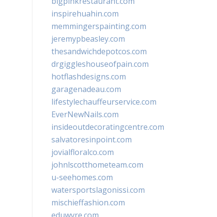
bigpinkrestaurant.com
inspirehuahin.com
memmingerspainting.com
jeremypbeasley.com
thesandwichdepotcos.com
drgiggleshouseofpain.com
hotflashdesigns.com
garagenadeau.com
lifestylechauffeurservice.com
EverNewNails.com
insideoutdecoratingcentre.com
salvatoresinpoint.com
jovialfloralco.com
johnlscotthometeam.com
u-seehomes.com
watersportslagonissi.com
mischieffashion.com
eduwyre.com