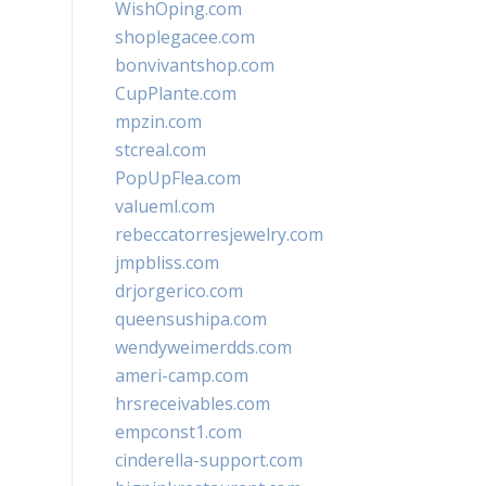
WishOping.com
shoplegacee.com
bonvivantshop.com
CupPlante.com
mpzin.com
stcreal.com
PopUpFlea.com
valueml.com
rebeccatorresjewelry.com
jmpbliss.com
drjorgerico.com
queensushipa.com
wendyweimerdds.com
ameri-camp.com
hrsreceivables.com
empconst1.com
cinderella-support.com