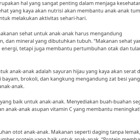
rupakan hal yang sangat penting dalam menjaga kesehata
hat yang kaya akan nutrisi akan membantu anak-anak tu
tuk melakukan aktivitas sehari-hari.
i, makanan sehat untuk anak-anak harus mengandung
amin, dan mineral yang dibutuhkan tubuh. “Makanan sehat y
 energi, tetapi juga membantu pertumbuhan otak dan tul
tuk anak-anak adalah sayuran hijau yang kaya akan serat 
erti bayam, brokoli, dan kangkung mengandung zat besi yang
anak-anak.
yang baik untuk anak-anak. Menyediakan buah-buahan se
ikan anak-anak asupan vitamin C yang membantu meningka
buhan otot anak-anak. Makanan seperti daging tanpa lemak
sumber protein yang baik untuk anak-anak. “Protein memb