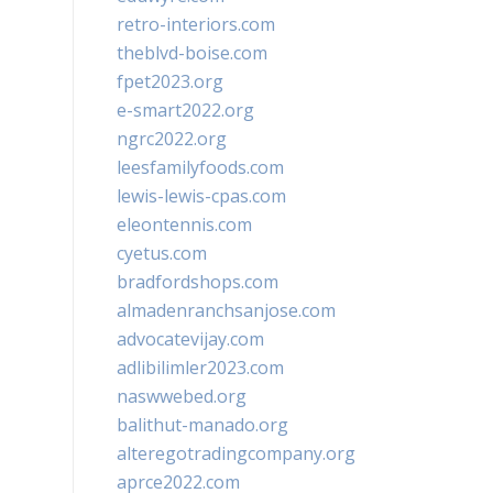
retro-interiors.com
theblvd-boise.com
fpet2023.org
e-smart2022.org
ngrc2022.org
leesfamilyfoods.com
lewis-lewis-cpas.com
eleontennis.com
cyetus.com
bradfordshops.com
almadenranchsanjose.com
advocatevijay.com
adlibilimler2023.com
naswwebed.org
balithut-manado.org
alteregotradingcompany.org
aprce2022.com