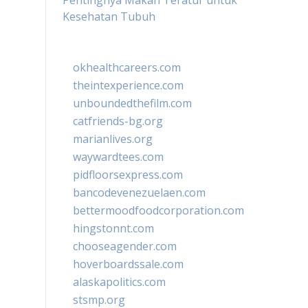
Pentingnya Makan Teratur untuk
Kesehatan Tubuh
okhealthcareers.com
theintexperience.com
unboundedthefilm.com
catfriends-bg.org
marianlives.org
waywardtees.com
pidfloorsexpress.com
bancodevenezuelaen.com
bettermoodfoodcorporation.com
hingstonnt.com
chooseagender.com
hoverboardssale.com
alaskapolitics.com
stsmp.org