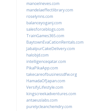
manoelneves.com
mandelaeffectlibrary.com
roselynns.com
balanceyoganj.com
salesforceblogs.com
TrainGames365.com
BaytownEvaCationRentals.com
JabalpurCakeDelivery.com
halobjd.com
intelligenceqatar.com
PikaPikaApp.com
takecareofbusinessdfw.org
HamadaOfJapan.com
VersifyLifestyle.com
kingscreekadventures.com
antaeuslabs.com
purelycleanchemdry.com