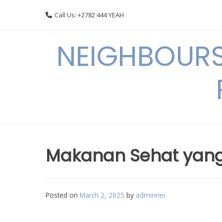
Skip
Call Us: +2782 444 YEAH
to
content
NEIGHBOURS
Makanan Sehat yang
Posted on
March 2, 2025
by
adminnei