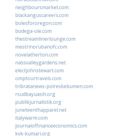
neighboursmarket.com
blackanguscareers.com
bolesfororegon.com
bodega-ole.com
thestreamlinerlounge.com
mestrinorubanofc.com
novelatherton.com
nassvalleygardens.net
electjohnstewart.com
omptourtravels.com
tribratanews-polreskebumen.com
rsudbayuasih.org
publikjurnalistik.org
juneteenthapparel.net
italywarm.com
journaloffinanceeconomics.com
kvk-kumari.org