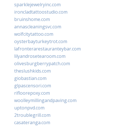
sparklejewelryinc.com
ironcladtattoostudio.com
bruinshome.com
annascleaningsvc.com
wolfcitytattoo.com
oysterbayturkeytrot.com
lafronterarestauranteybar.com
lilyandrosetearoom.com
olivesburgberrypatch.com
theslushkids.com
giobastian.com
glpascensori.com
rifloorepoxy.com
woolleymillingandpaving.com
uptonpvd.com
2troublegrill.com
casateranga.com