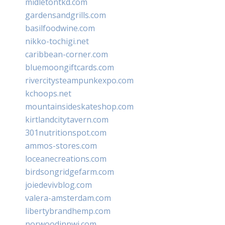
midletontkd.com
gardensandgrills.com
basilfoodwine.com
nikko-tochigi.net
caribbean-corner.com
bluemoongiftcards.com
rivercitysteampunkexpo.com
kchoops.net
mountainsideskateshop.com
kirtlandcitytavern.com
301nutritionspot.com
ammos-stores.com
loceanecreations.com
birdsongridgefarm.com
joiedevivblog.com
valera-amsterdam.com
libertybrandhemp.com
norwoodinnwi.com