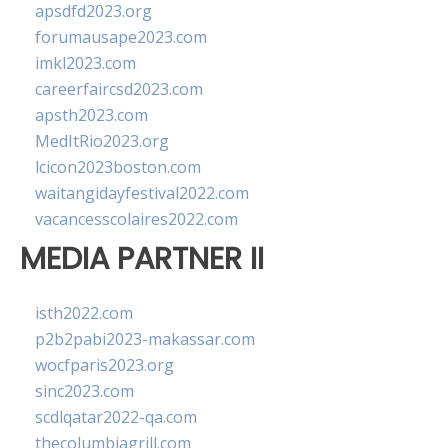
apsdfd2023.org
forumausape2023.com
imkl2023.com
careerfaircsd2023.com
apsth2023.com
MedItRio2023.org
lcicon2023boston.com
waitangidayfestival2022.com
vacancesscolaires2022.com
MEDIA PARTNER II
isth2022.com
p2b2pabi2023-makassar.com
wocfparis2023.org
sinc2023.com
scdlqatar2022-qa.com
thecolumbiagrill.com