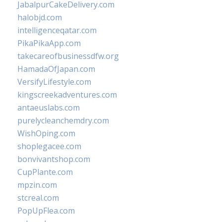
JabalpurCakeDelivery.com
halobjd.com
intelligenceqatar.com
PikaPikaApp.com
takecareofbusinessdfw.org
HamadaOfJapan.com
VersifyLifestyle.com
kingscreekadventures.com
antaeuslabs.com
purelycleanchemdry.com
WishOping.com
shoplegacee.com
bonvivantshop.com
CupPlante.com
mpzin.com
stcreal.com
PopUpFlea.com