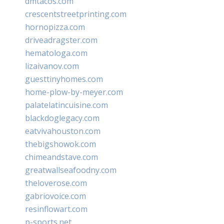
dmtacos.com
crescentstreetprinting.com
hornopizza.com
driveadragster.com
hematologa.com
lizaivanov.com
guesttinyhomes.com
home-plow-by-meyer.com
palatelatincuisine.com
blackdoglegacy.com
eatvivahouston.com
thebigshowok.com
chimeandstave.com
greatwallseafoodny.com
theloverose.com
gabriovoice.com
resinflowart.com
p-sports.net