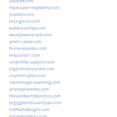
valueml.com
rebeccatorresjewelry.com
jmpbliss.com
drjorgerico.com
queensushipa.com
wendyweimerdds.com
ameri-camp.com
hrsreceivables.com
empconst1.com
cinderella-support.com
bigpinkrestaurant.com
inspirehuahin.com
memmingerspainting.com
jeremypbeasley.com
thesandwichdepotcos.com
drgiggleshouseofpain.com
hotflashdesigns.com
garagenadeau.com