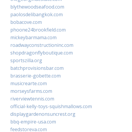
blythewoodseafood.com
paolosdelibangkok.com
bobacove.com
phoone24brookfield.com
mickeybarmama.com
roadwayconstructioninc.com
shopdragonflyboutique.com
sportszilla.org
batchprovisionsbar.com
brasserie-gobette.com
musicrearte.com
morseysfarms.com
riverviewtennis.com
official-kelly-toys-squishmallows.com
displaygardenonsuncrest.org
bbq-empire-usa.com
feedstoreva.com