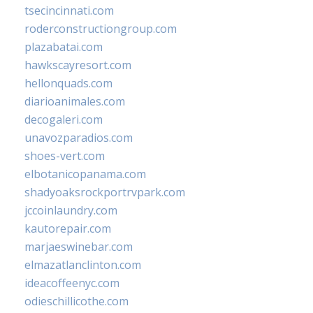
tsecincinnati.com
roderconstructiongroup.com
plazabatai.com
hawkscayresort.com
hellonquads.com
diarioanimales.com
decogaleri.com
unavozparadios.com
shoes-vert.com
elbotanicopanama.com
shadyoaksrockportrvpark.com
jccoinlaundry.com
kautorepair.com
marjaeswinebar.com
elmazatlanclinton.com
ideacoffeenyc.com
odieschillicothe.com