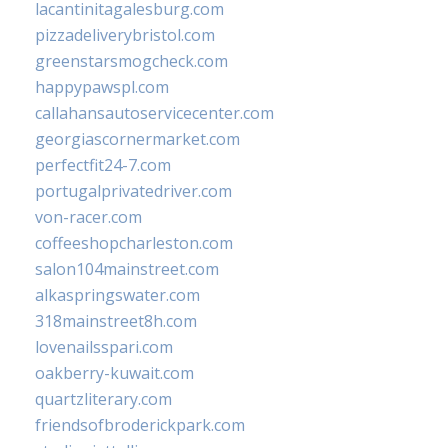
lacantinitagalesburg.com
pizzadeliverybristol.com
greenstarsmogcheck.com
happypawspl.com
callahansautoservicecenter.com
georgiascornermarket.com
perfectfit24-7.com
portugalprivatedriver.com
von-racer.com
coffeeshopcharleston.com
salon104mainstreet.com
alkaspringswater.com
318mainstreet8h.com
lovenailsspari.com
oakberry-kuwait.com
quartzliterary.com
friendsofbroderickpark.com