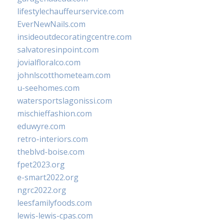
lifestylechauffeurservice.com
EverNewNails.com
insideoutdecoratingcentre.com
salvatoresinpoint.com
jovialfloralco.com
johnlscotthometeam.com
u-seehomes.com
watersportslagonissi.com
mischieffashion.com
eduwyre.com
retro-interiors.com
theblvd-boise.com
fpet2023.org
e-smart2022.org
ngrc2022.org
leesfamilyfoods.com
lewis-lewis-cpas.com