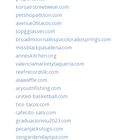
korsairstreetwear.com
petshopallston.com
avenue26tacos.com
topgglasses.com
broadmoornailsspacoloradosprings.com
missblackpasadena.com
anneskitchen.org
valenciamarketytaqueria.com
reefrecordsllc.com
alawaffle.com
aryouthfishing.com
united-basketball.com
tios-tacos.com
cafecito-satx.com
graduacionviu2023.com
pecanjackstogo.com
zengardendayspa.com