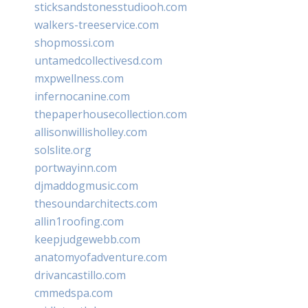
sticksandstonesstudiooh.com
walkers-treeservice.com
shopmossi.com
untamedcollectivesd.com
mxpwellness.com
infernocanine.com
thepaperhousecollection.com
allisonwillisholley.com
solslite.org
portwayinn.com
djmaddogmusic.com
thesoundarchitects.com
allin1roofing.com
keepjudgewebb.com
anatomyofadventure.com
drivancastillo.com
cmmedspa.com