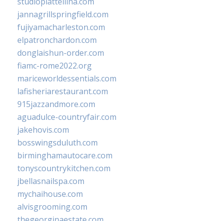
studiopiattellina.com
jannagrillspringfield.com
fujiyamacharleston.com
elpatronchardon.com
donglaishun-order.com
fiamc-rome2022.org
mariceworldessentials.com
lafisheriarestaurant.com
915jazzandmore.com
aguadulce-countryfair.com
jakehovis.com
bosswingsduluth.com
birminghamautocare.com
tonyscountrykitchen.com
jbellasnailspa.com
mychaihouse.com
alvisgrooming.com
thegeorginaestate.com