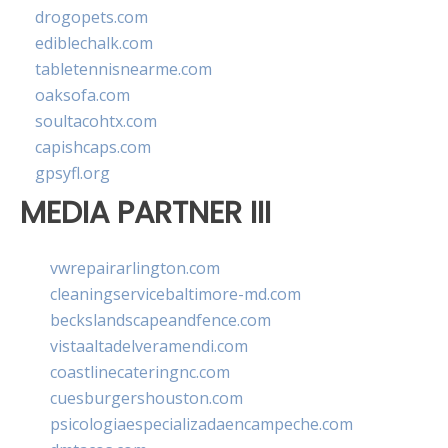
drogopets.com
ediblechalk.com
tabletennisnearme.com
oaksofa.com
soultacohtx.com
capishcaps.com
gpsyfl.org
MEDIA PARTNER III
vwrepairarlington.com
cleaningservicebaltimore-md.com
beckslandscapeandfence.com
vistaaltadelveramendi.com
coastlinecateringnc.com
cuesburgershouston.com
psicologiaespecializadaencampeche.com