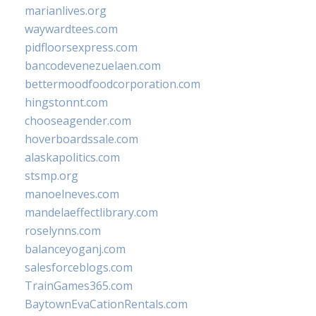
marianlives.org
waywardtees.com
pidfloorsexpress.com
bancodevenezuelaen.com
bettermoodfoodcorporation.com
hingstonnt.com
chooseagender.com
hoverboardssale.com
alaskapolitics.com
stsmp.org
manoelneves.com
mandelaeffectlibrary.com
roselynns.com
balanceyoganj.com
salesforceblogs.com
TrainGames365.com
BaytownEvaCationRentals.com