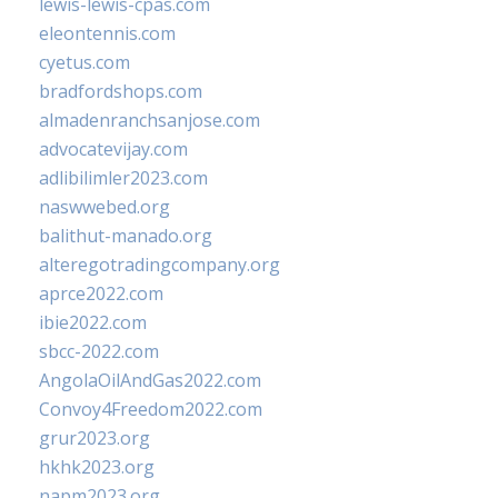
lewis-lewis-cpas.com
eleontennis.com
cyetus.com
bradfordshops.com
almadenranchsanjose.com
advocatevijay.com
adlibilimler2023.com
naswwebed.org
balithut-manado.org
alteregotradingcompany.org
aprce2022.com
ibie2022.com
sbcc-2022.com
AngolaOilAndGas2022.com
Convoy4Freedom2022.com
grur2023.org
hkhk2023.org
napm2023.org