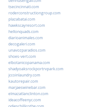
bennusehgall.com
tsecincinnati.com
roderconstructiongroup.com
plazabatai.com
hawkscayresort.com
hellonquads.com
diarioanimales.com
decogaleri.com
unavozparadios.com
shoes-vert.com
elbotanicopanama.com
shadyoaksrockportrvpark.com
jccoinlaundry.com
kautorepair.com
marjaeswinebar.com
elmazatlanclinton.com
ideacoffeenyc.com
odieschillicothe.com