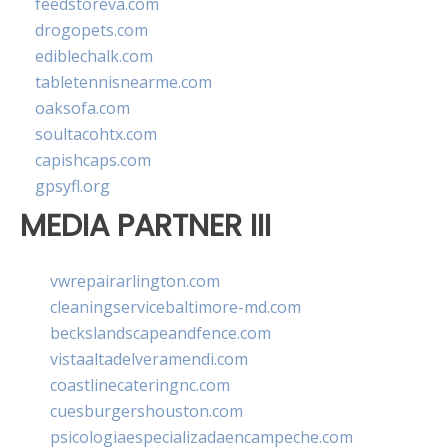
feedstoreva.com
drogopets.com
ediblechalk.com
tabletennisnearme.com
oaksofa.com
soultacohtx.com
capishcaps.com
gpsyfl.org
MEDIA PARTNER III
vwrepairarlington.com
cleaningservicebaltimore-md.com
beckslandscapeandfence.com
vistaaltadelveramendi.com
coastlinecateringnc.com
cuesburgershouston.com
psicologiaespecializadaencampeche.com