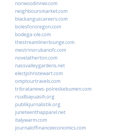
norwoodinnwi.com
neighboursmarket.com
blackanguscareers.com
bolesfororegon.com
bodega-ole.com
thestreamlinerlounge.com
mestrinorubanofc.com
novelatherton.com
nassvalleygardens.net
electjohnstewart.com
omptourtravels.com
tribratanews-polreskebumen.com
rsudbayuasih.org
publikjurnalistik.org
juneteenthapparel.net
italywarm.com
journaloffinanceeconomics.com