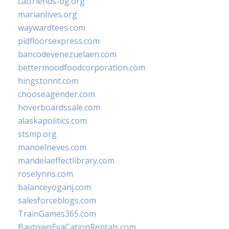
catfriends-bg.org
marianlives.org
waywardtees.com
pidfloorsexpress.com
bancodevenezuelaen.com
bettermoodfoodcorporation.com
hingstonnt.com
chooseagender.com
hoverboardssale.com
alaskapolitics.com
stsmp.org
manoelneves.com
mandelaeffectlibrary.com
roselynns.com
balanceyoganj.com
salesforceblogs.com
TrainGames365.com
BaytownEvaCationRentals.com