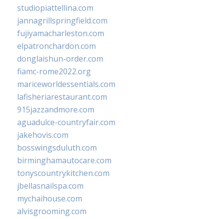
studiopiattellina.com
jannagrillspringfield.com
fujiyamacharleston.com
elpatronchardon.com
donglaishun-order.com
fiamc-rome2022.org
mariceworldessentials.com
lafisheriarestaurant.com
915jazzandmore.com
aguadulce-countryfair.com
jakehovis.com
bosswingsduluth.com
birminghamautocare.com
tonyscountrykitchen.com
jbellasnailspa.com
mychaihouse.com
alvisgrooming.com