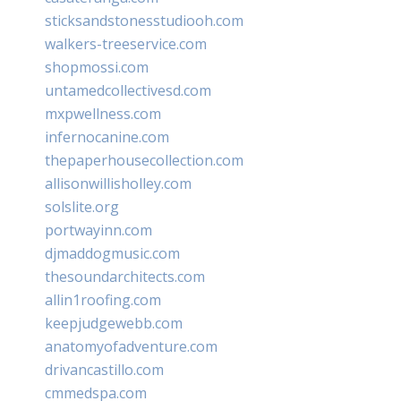
sticksandstonesstudiooh.com
walkers-treeservice.com
shopmossi.com
untamedcollectivesd.com
mxpwellness.com
infernocanine.com
thepaperhousecollection.com
allisonwillisholley.com
solslite.org
portwayinn.com
djmaddogmusic.com
thesoundarchitects.com
allin1roofing.com
keepjudgewebb.com
anatomyofadventure.com
drivancastillo.com
cmmedspa.com