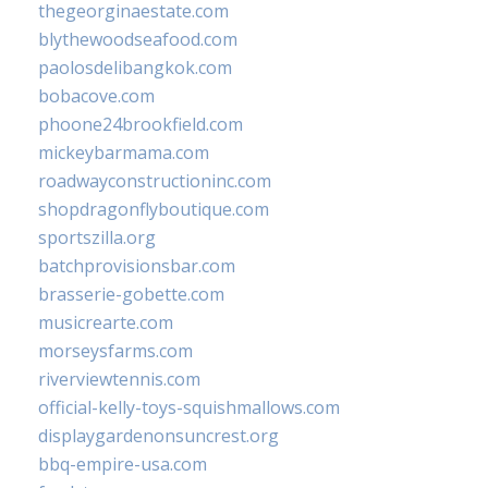
thegeorginaestate.com
blythewoodseafood.com
paolosdelibangkok.com
bobacove.com
phoone24brookfield.com
mickeybarmama.com
roadwayconstructioninc.com
shopdragonflyboutique.com
sportszilla.org
batchprovisionsbar.com
brasserie-gobette.com
musicrearte.com
morseysfarms.com
riverviewtennis.com
official-kelly-toys-squishmallows.com
displaygardenonsuncrest.org
bbq-empire-usa.com