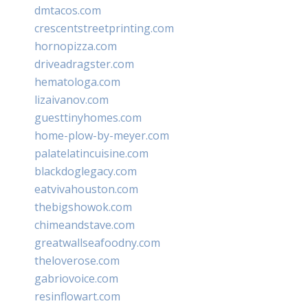
dmtacos.com
crescentstreetprinting.com
hornopizza.com
driveadragster.com
hematologa.com
lizaivanov.com
guesttinyhomes.com
home-plow-by-meyer.com
palatelatincuisine.com
blackdoglegacy.com
eatvivahouston.com
thebigshowok.com
chimeandstave.com
greatwallseafoodny.com
theloverose.com
gabriovoice.com
resinflowart.com