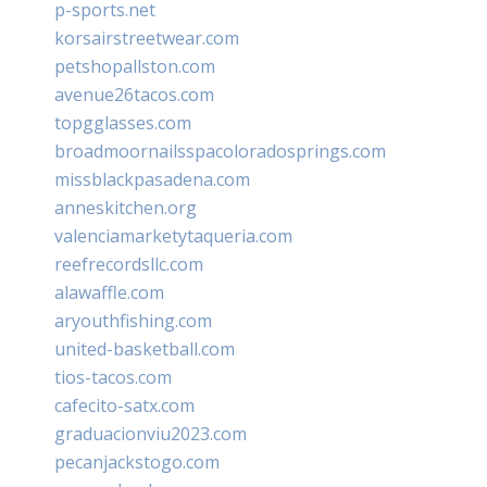
p-sports.net
korsairstreetwear.com
petshopallston.com
avenue26tacos.com
topgglasses.com
broadmoornailsspacoloradosprings.com
missblackpasadena.com
anneskitchen.org
valenciamarketytaqueria.com
reefrecordsllc.com
alawaffle.com
aryouthfishing.com
united-basketball.com
tios-tacos.com
cafecito-satx.com
graduacionviu2023.com
pecanjackstogo.com