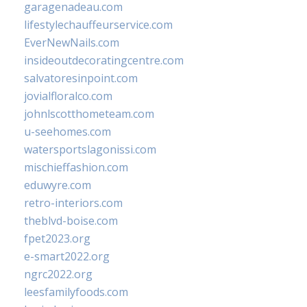
garagenadeau.com
lifestylechauffeurservice.com
EverNewNails.com
insideoutdecoratingcentre.com
salvatoresinpoint.com
jovialfloralco.com
johnlscotthometeam.com
u-seehomes.com
watersportslagonissi.com
mischieffashion.com
eduwyre.com
retro-interiors.com
theblvd-boise.com
fpet2023.org
e-smart2022.org
ngrc2022.org
leesfamilyfoods.com