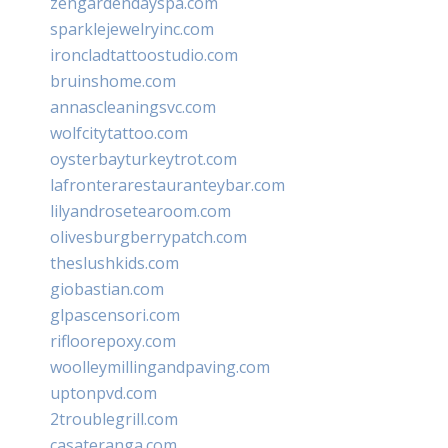
zengardendayspa.com
sparklejewelryinc.com
ironcladtattoostudio.com
bruinshome.com
annascleaningsvc.com
wolfcitytattoo.com
oysterbayturkeytrot.com
lafronterarestauranteybar.com
lilyandrosetearoom.com
olivesburgberrypatch.com
theslushkids.com
giobastian.com
glpascensori.com
rifloorepoxy.com
woolleymillingandpaving.com
uptonpvd.com
2troublegrill.com
casateranga.com