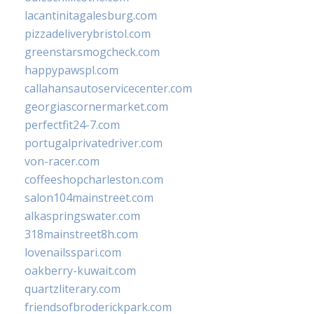
lacantinitagalesburg.com
pizzadeliverybristol.com
greenstarsmogcheck.com
happypawspl.com
callahansautoservicecenter.com
georgiascornermarket.com
perfectfit24-7.com
portugalprivatedriver.com
von-racer.com
coffeeshopcharleston.com
salon104mainstreet.com
alkaspringswater.com
318mainstreet8h.com
lovenailsspari.com
oakberry-kuwait.com
quartzliterary.com
friendsofbroderickpark.com