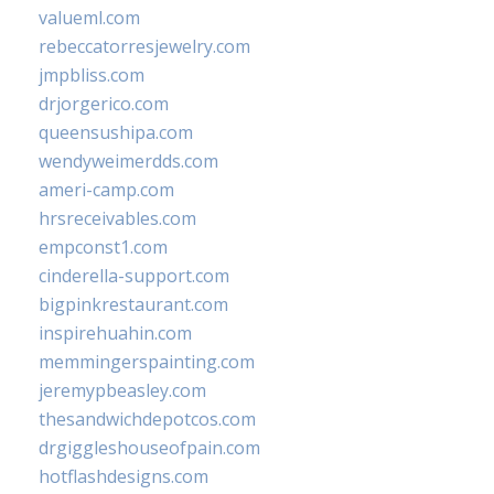
valueml.com
rebeccatorresjewelry.com
jmpbliss.com
drjorgerico.com
queensushipa.com
wendyweimerdds.com
ameri-camp.com
hrsreceivables.com
empconst1.com
cinderella-support.com
bigpinkrestaurant.com
inspirehuahin.com
memmingerspainting.com
jeremypbeasley.com
thesandwichdepotcos.com
drgiggleshouseofpain.com
hotflashdesigns.com