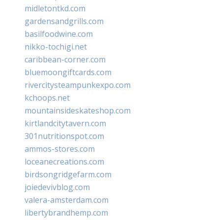
midletontkd.com
gardensandgrills.com
basilfoodwine.com
nikko-tochigi.net
caribbean-corner.com
bluemoongiftcards.com
rivercitysteampunkexpo.com
kchoops.net
mountainsideskateshop.com
kirtlandcitytavern.com
301nutritionspot.com
ammos-stores.com
loceanecreations.com
birdsongridgefarm.com
joiedevivblog.com
valera-amsterdam.com
libertybrandhemp.com