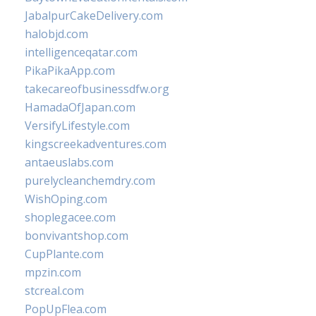
JabalpurCakeDelivery.com
halobjd.com
intelligenceqatar.com
PikaPikaApp.com
takecareofbusinessdfw.org
HamadaOfJapan.com
VersifyLifestyle.com
kingscreekadventures.com
antaeuslabs.com
purelycleanchemdry.com
WishOping.com
shoplegacee.com
bonvivantshop.com
CupPlante.com
mpzin.com
stcreal.com
PopUpFlea.com