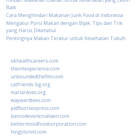
Hindari Makanan Olahan untuk Kesehatan yang Lebih
Baik
Cara Menghindari Makanan Junk Food di Indonesia
Mengatur Porsi Makan dengan Bijak: Tips dan Trik
yang Harus Diketahui
Pentingnya Makan Teratur untuk Kesehatan Tubuh
okhealthcareers.com
theintexperience.com
unboundedthefilm.com
catfriends-bg.org
marianlives.org
waywardtees.com
pidfloorsexpress.com
bancodevenezuelaen.com
bettermoodfoodcorporation.com
hingstonnt.com