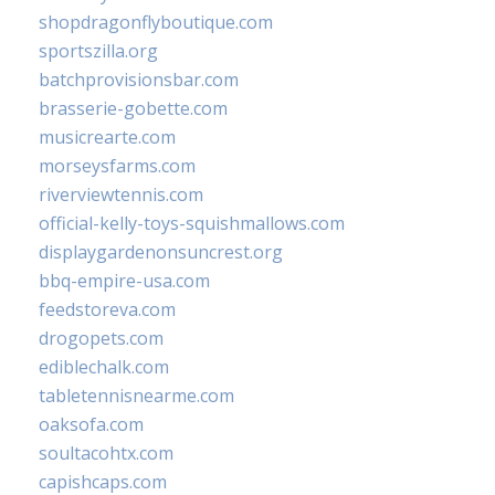
shopdragonflyboutique.com
sportszilla.org
batchprovisionsbar.com
brasserie-gobette.com
musicrearte.com
morseysfarms.com
riverviewtennis.com
official-kelly-toys-squishmallows.com
displaygardenonsuncrest.org
bbq-empire-usa.com
feedstoreva.com
drogopets.com
ediblechalk.com
tabletennisnearme.com
oaksofa.com
soultacohtx.com
capishcaps.com