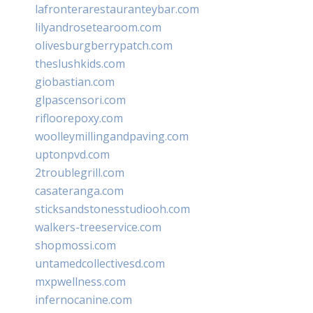
lafronterarestauranteybar.com
lilyandrosetearoom.com
olivesburgberrypatch.com
theslushkids.com
giobastian.com
glpascensori.com
rifloorepoxy.com
woolleymillingandpaving.com
uptonpvd.com
2troublegrill.com
casateranga.com
sticksandstonesstudiooh.com
walkers-treeservice.com
shopmossi.com
untamedcollectivesd.com
mxpwellness.com
infernocanine.com