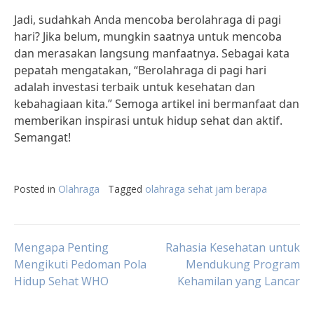
Jadi, sudahkah Anda mencoba berolahraga di pagi
hari? Jika belum, mungkin saatnya untuk mencoba
dan merasakan langsung manfaatnya. Sebagai kata
pepatah mengatakan, “Berolahraga di pagi hari
adalah investasi terbaik untuk kesehatan dan
kebahagiaan kita.” Semoga artikel ini bermanfaat dan
memberikan inspirasi untuk hidup sehat dan aktif.
Semangat!
Posted in
Olahraga
Tagged
olahraga sehat jam berapa
Post
Mengapa Penting
Rahasia Kesehatan untuk
Mengikuti Pedoman Pola
Mendukung Program
Hidup Sehat WHO
Kehamilan yang Lancar
navigation