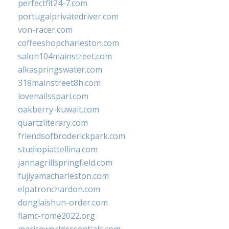
perfectfit24-7.com
portugalprivatedriver.com
von-racer.com
coffeeshopcharleston.com
salon104mainstreet.com
alkaspringswater.com
318mainstreet8h.com
lovenailsspari.com
oakberry-kuwait.com
quartzliterary.com
friendsofbroderickpark.com
studiopiattellina.com
jannagrillspringfield.com
fujiyamacharleston.com
elpatronchardon.com
donglaishun-order.com
fiamc-rome2022.org