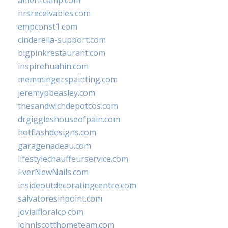
ameri-camp.com
hrsreceivables.com
empconst1.com
cinderella-support.com
bigpinkrestaurant.com
inspirehuahin.com
memmingerspainting.com
jeremypbeasley.com
thesandwichdepotcos.com
drgiggleshouseofpain.com
hotflashdesigns.com
garagenadeau.com
lifestylechauffeurservice.com
EverNewNails.com
insideoutdecoratingcentre.com
salvatoresinpoint.com
jovialfloralco.com
johnlscotthometeam.com