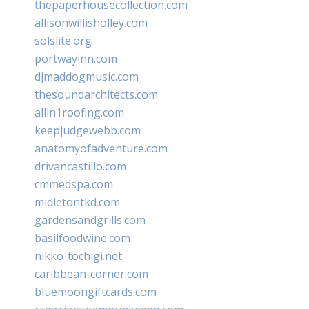
thepaperhousecollection.com
allisonwillisholley.com
solslite.org
portwayinn.com
djmaddogmusic.com
thesoundarchitects.com
allin1roofing.com
keepjudgewebb.com
anatomyofadventure.com
drivancastillo.com
cmmedspa.com
midletontkd.com
gardensandgrills.com
basilfoodwine.com
nikko-tochigi.net
caribbean-corner.com
bluemoongiftcards.com