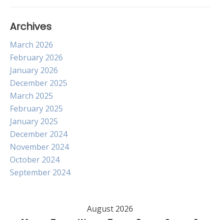
Archives
March 2026
February 2026
January 2026
December 2025
March 2025
February 2025
January 2025
December 2024
November 2024
October 2024
September 2024
August 2026