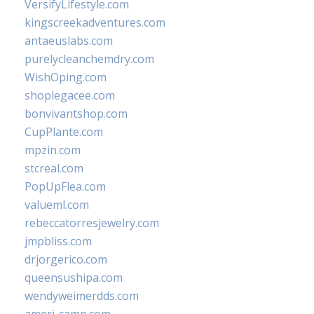
VersifyLifestyle.com
kingscreekadventures.com
antaeuslabs.com
purelycleanchemdry.com
WishOping.com
shoplegacee.com
bonvivantshop.com
CupPlante.com
mpzin.com
stcreal.com
PopUpFlea.com
valueml.com
rebeccatorresjewelry.com
jmpbliss.com
drjorgerico.com
queensushipa.com
wendyweimerdds.com