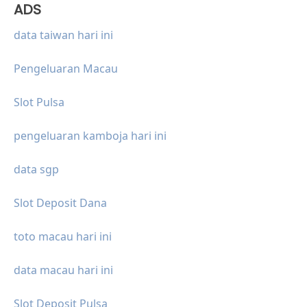
ADS
data taiwan hari ini
Pengeluaran Macau
Slot Pulsa
pengeluaran kamboja hari ini
data sgp
Slot Deposit Dana
toto macau hari ini
data macau hari ini
Slot Deposit Pulsa