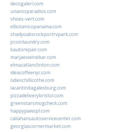
decogaleri.com
unavozparadios.com
shoes-vert.com
elbotanicopanama.com
shadyoaksrockportrvpark.com
jccoinlaundry.com
kautorepair.com
marjaeswinebar.com
elmazatlanclinton.com
ideacoffeenyc.com
odieschillicothe.com
lacantinitagalesburg.com
pizzadeliverybristol.com
greenstarsmogcheck.com
happypawspl.com
callahansautoservicecenter.com
georgiascornermarket.com