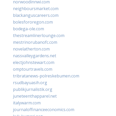
norwoodinnwi.com
neighboursmarket.com
blackanguscareers.com
bolesfororegon.com
bodega-ole.com
thestreamlinerlounge.com
mestrinorubanofc.com
novelatherton.com
nassvalleygardens.net
electjohnstewart.com
omptourtravels.com
tribratanews-polreskebumen.com
rsudbayuasih.org
publikjurnalistik.org
juneteenthapparel.net
italywarm.com
journaloffinanceeconomics.com