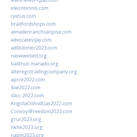
lewis-lewis-cpas.com
eleontennis.com
cyetus.com
bradfordshops.com
almadenranchsanjose.com
advocatevijay.com
adlibilimler2023.com
naswwebed.org
balithut-manado.org
alteregotradingcompany.org
aprce2022.com
ibie2022.com
sbcc-2022.com
AngolaOilAndGas2022.com
Convoy4Freedom2022.com
grur2023.org
hkhk2023.org
napm2023.org