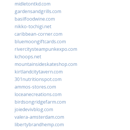
midletontkd.com
gardensandgrills.com
basilfoodwine.com
nikko-tochigi.net
caribbean-corner.com
bluemoongiftcards.com
rivercitysteampunkexpo.com
kchoops.net
mountainsideskateshop.com
kirtlandcitytavern.com
301nutritionspot.com
ammos-stores.com
loceanecreations.com
birdsongridgefarm.com
joiedevivblog.com
valera-amsterdam.com
libertybrandhemp.com