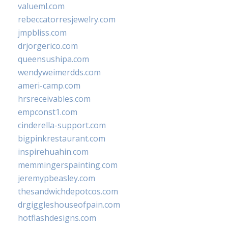
valueml.com
rebeccatorresjewelry.com
jmpbliss.com
drjorgerico.com
queensushipa.com
wendyweimerdds.com
ameri-camp.com
hrsreceivables.com
empconst1.com
cinderella-support.com
bigpinkrestaurant.com
inspirehuahin.com
memmingerspainting.com
jeremypbeasley.com
thesandwichdepotcos.com
drgiggleshouseofpain.com
hotflashdesigns.com