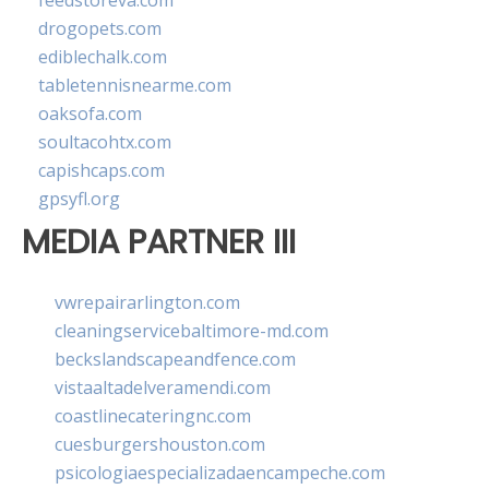
feedstoreva.com
drogopets.com
ediblechalk.com
tabletennisnearme.com
oaksofa.com
soultacohtx.com
capishcaps.com
gpsyfl.org
MEDIA PARTNER III
vwrepairarlington.com
cleaningservicebaltimore-md.com
beckslandscapeandfence.com
vistaaltadelveramendi.com
coastlinecateringnc.com
cuesburgershouston.com
psicologiaespecializadaencampeche.com