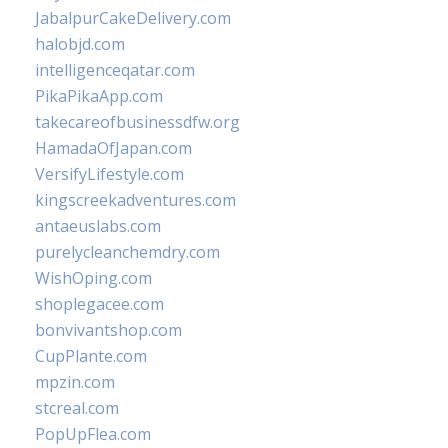
JabalpurCakeDelivery.com
halobjd.com
intelligenceqatar.com
PikaPikaApp.com
takecareofbusinessdfw.org
HamadaOfJapan.com
VersifyLifestyle.com
kingscreekadventures.com
antaeuslabs.com
purelycleanchemdry.com
WishOping.com
shoplegacee.com
bonvivantshop.com
CupPlante.com
mpzin.com
stcreal.com
PopUpFlea.com