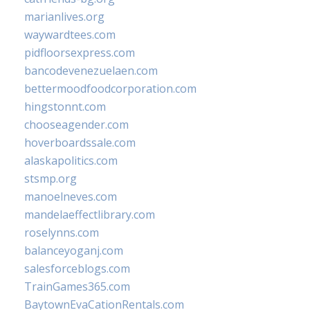
marianlives.org
waywardtees.com
pidfloorsexpress.com
bancodevenezuelaen.com
bettermoodfoodcorporation.com
hingstonnt.com
chooseagender.com
hoverboardssale.com
alaskapolitics.com
stsmp.org
manoelneves.com
mandelaeffectlibrary.com
roselynns.com
balanceyoganj.com
salesforceblogs.com
TrainGames365.com
BaytownEvaCationRentals.com