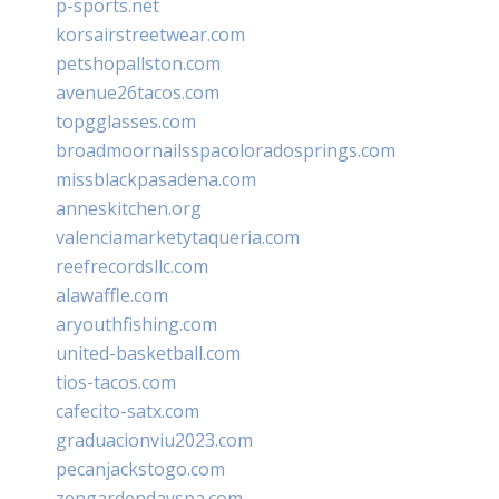
p-sports.net
korsairstreetwear.com
petshopallston.com
avenue26tacos.com
topgglasses.com
broadmoornailsspacoloradosprings.com
missblackpasadena.com
anneskitchen.org
valenciamarketytaqueria.com
reefrecordsllc.com
alawaffle.com
aryouthfishing.com
united-basketball.com
tios-tacos.com
cafecito-satx.com
graduacionviu2023.com
pecanjackstogo.com
zengardendayspa.com