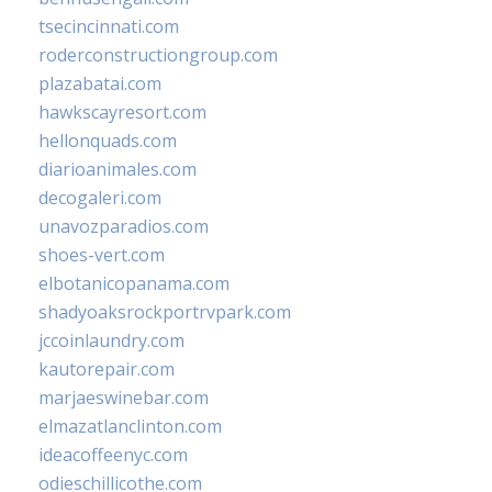
tsecincinnati.com
roderconstructiongroup.com
plazabatai.com
hawkscayresort.com
hellonquads.com
diarioanimales.com
decogaleri.com
unavozparadios.com
shoes-vert.com
elbotanicopanama.com
shadyoaksrockportrvpark.com
jccoinlaundry.com
kautorepair.com
marjaeswinebar.com
elmazatlanclinton.com
ideacoffeenyc.com
odieschillicothe.com