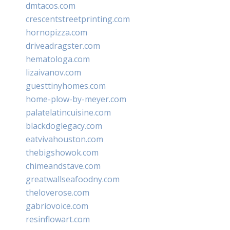
dmtacos.com
crescentstreetprinting.com
hornopizza.com
driveadragster.com
hematologa.com
lizaivanov.com
guesttinyhomes.com
home-plow-by-meyer.com
palatelatincuisine.com
blackdoglegacy.com
eatvivahouston.com
thebigshowok.com
chimeandstave.com
greatwallseafoodny.com
theloverose.com
gabriovoice.com
resinflowart.com