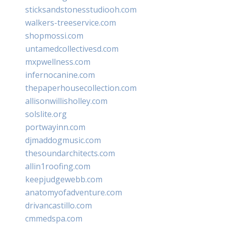
sticksandstonesstudiooh.com
walkers-treeservice.com
shopmossi.com
untamedcollectivesd.com
mxpwellness.com
infernocanine.com
thepaperhousecollection.com
allisonwillisholley.com
solslite.org
portwayinn.com
djmaddogmusic.com
thesoundarchitects.com
allin1roofing.com
keepjudgewebb.com
anatomyofadventure.com
drivancastillo.com
cmmedspa.com