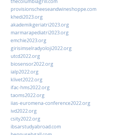
thecolumbiagrill.com
provisionscheeseandwineshoppe.com
khedi2023.org
akademikgeriatri2023.org
marmarapediatri2023.org
emchie2023.org
girisimselradyoloji2022.org
utcd2022.org
biosensor2022.org
ialp2022.org
klivet2022.org
ifac-hms2022.org
taoms2022.org
iias-euromena-conference2022.org
ivd2022.org
csity2022.org
ibsarstudyabroad.com
bennusehgall.com