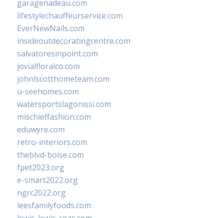
garagenadeau.com
lifestylechauffeurservice.com
EverNewNails.com
insideoutdecoratingcentre.com
salvatoresinpoint.com
jovialfloralco.com
johnlscotthometeam.com
u-seehomes.com
watersportslagonissi.com
mischieffashion.com
eduwyre.com
retro-interiors.com
theblvd-boise.com
fpet2023.org
e-smart2022.org
ngrc2022.org
leesfamilyfoods.com