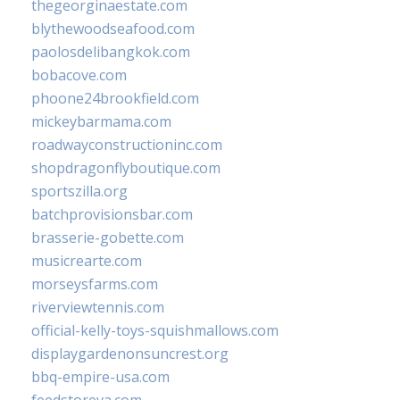
thegeorginaestate.com
blythewoodseafood.com
paolosdelibangkok.com
bobacove.com
phoone24brookfield.com
mickeybarmama.com
roadwayconstructioninc.com
shopdragonflyboutique.com
sportszilla.org
batchprovisionsbar.com
brasserie-gobette.com
musicrearte.com
morseysfarms.com
riverviewtennis.com
official-kelly-toys-squishmallows.com
displaygardenonsuncrest.org
bbq-empire-usa.com