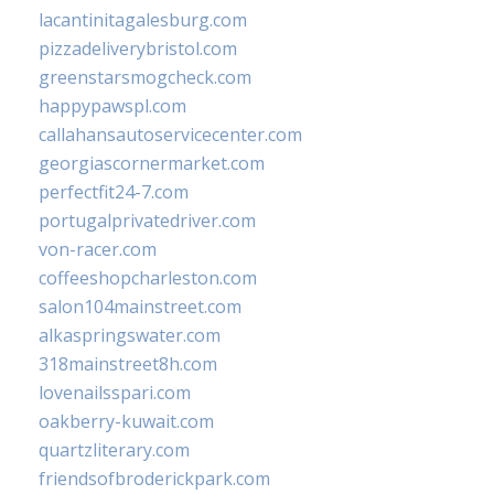
lacantinitagalesburg.com
pizzadeliverybristol.com
greenstarsmogcheck.com
happypawspl.com
callahansautoservicecenter.com
georgiascornermarket.com
perfectfit24-7.com
portugalprivatedriver.com
von-racer.com
coffeeshopcharleston.com
salon104mainstreet.com
alkaspringswater.com
318mainstreet8h.com
lovenailsspari.com
oakberry-kuwait.com
quartzliterary.com
friendsofbroderickpark.com