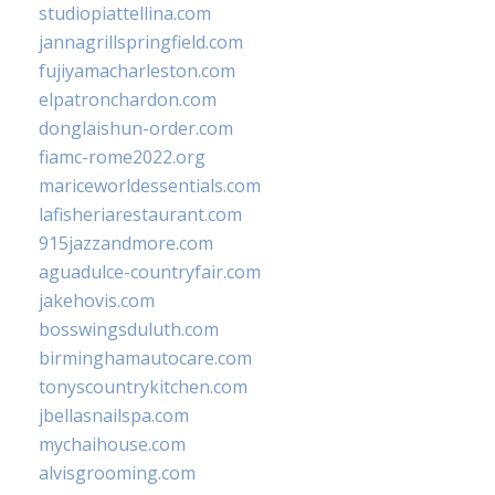
studiopiattellina.com
jannagrillspringfield.com
fujiyamacharleston.com
elpatronchardon.com
donglaishun-order.com
fiamc-rome2022.org
mariceworldessentials.com
lafisheriarestaurant.com
915jazzandmore.com
aguadulce-countryfair.com
jakehovis.com
bosswingsduluth.com
birminghamautocare.com
tonyscountrykitchen.com
jbellasnailspa.com
mychaihouse.com
alvisgrooming.com