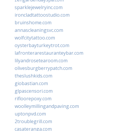
sparklejewelryinc.com
ironcladtattoostudio.com
bruinshome.com
annascleaningsvc.com
wolfcitytattoo.com
oysterbayturkeytrot.com
lafronterarestauranteybar.com
lilyandrosetearoom.com
olivesburgberrypatch.com
theslushkids.com
giobastian.com
glpascensori.com
rifloorepoxy.com
woolleymillingandpaving.com
uptonpvd.com
2troublegrill.com
casateranga.com