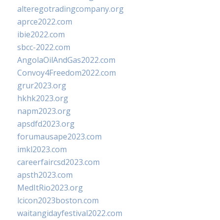
alteregotradingcompany.org
aprce2022.com
ibie2022.com
sbcc-2022.com
AngolaOilAndGas2022.com
Convoy4Freedom2022.com
grur2023.org
hkhk2023.org
napm2023.org
apsdfd2023.org
forumausape2023.com
imkl2023.com
careerfaircsd2023.com
apsth2023.com
MedItRio2023.org
lcicon2023boston.com
waitangidayfestival2022.com