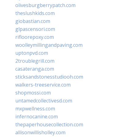
olivesburgberrypatch.com
theslushkids.com
giobastian.com
glpascensori.com
rifloorepoxy.com
woolleymillingandpaving.com
uptonpvd.com
2troublegrill.com
casateranga.com
sticksandstonesstudiooh.com
walkers-treeservice.com
shopmossi.com
untamedcollectivesd.com
mxpwellness.com
infernocanine.com
thepaperhousecollection.com
allisonwillisholley.com