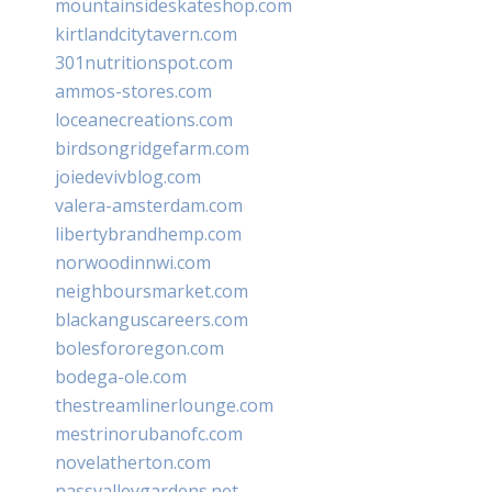
mountainsideskateshop.com
kirtlandcitytavern.com
301nutritionspot.com
ammos-stores.com
loceanecreations.com
birdsongridgefarm.com
joiedevivblog.com
valera-amsterdam.com
libertybrandhemp.com
norwoodinnwi.com
neighboursmarket.com
blackanguscareers.com
bolesfororegon.com
bodega-ole.com
thestreamlinerlounge.com
mestrinorubanofc.com
novelatherton.com
nassvalleygardens.net