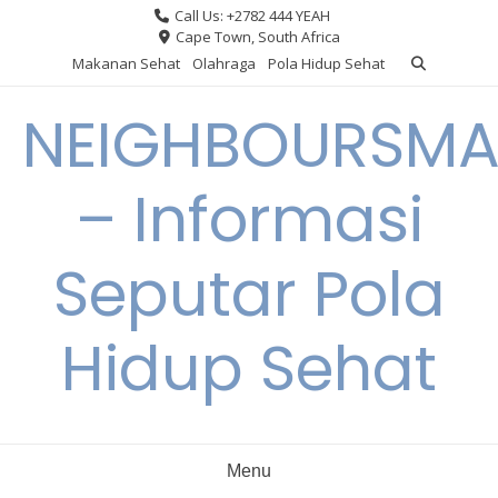
Skip
Call Us: +2782 444 YEAH
to
Cape Town, South Africa
content
Makanan Sehat
Olahraga
Pola Hidup Sehat
NEIGHBOURSMA
– Informasi
Seputar Pola
Hidup Sehat
Menu