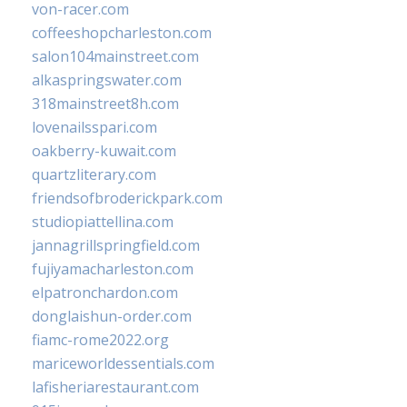
von-racer.com
coffeeshopcharleston.com
salon104mainstreet.com
alkaspringswater.com
318mainstreet8h.com
lovenailsspari.com
oakberry-kuwait.com
quartzliterary.com
friendsofbroderickpark.com
studiopiattellina.com
jannagrillspringfield.com
fujiyamacharleston.com
elpatronchardon.com
donglaishun-order.com
fiamc-rome2022.org
mariceworldessentials.com
lafisheriarestaurant.com