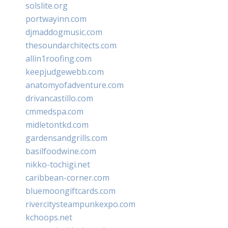
solslite.org
portwayinn.com
djmaddogmusic.com
thesoundarchitects.com
allin1roofing.com
keepjudgewebb.com
anatomyofadventure.com
drivancastillo.com
cmmedspa.com
midletontkd.com
gardensandgrills.com
basilfoodwine.com
nikko-tochigi.net
caribbean-corner.com
bluemoongiftcards.com
rivercitysteampunkexpo.com
kchoops.net