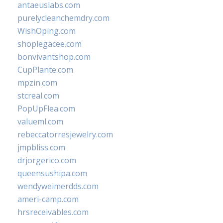
antaeuslabs.com
purelycleanchemdry.com
WishOping.com
shoplegacee.com
bonvivantshop.com
CupPlante.com
mpzin.com
stcreal.com
PopUpFlea.com
valueml.com
rebeccatorresjewelry.com
jmpbliss.com
drjorgerico.com
queensushipa.com
wendyweimerdds.com
ameri-camp.com
hrsreceivables.com