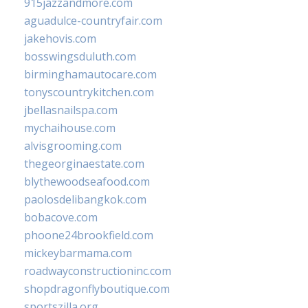
915jazzandmore.com
aguadulce-countryfair.com
jakehovis.com
bosswingsduluth.com
birminghamautocare.com
tonyscountrykitchen.com
jbellasnailspa.com
mychaihouse.com
alvisgrooming.com
thegeorginaestate.com
blythewoodseafood.com
paolosdelibangkok.com
bobacove.com
phoone24brookfield.com
mickeybarmama.com
roadwayconstructioninc.com
shopdragonflyboutique.com
sportszilla.org