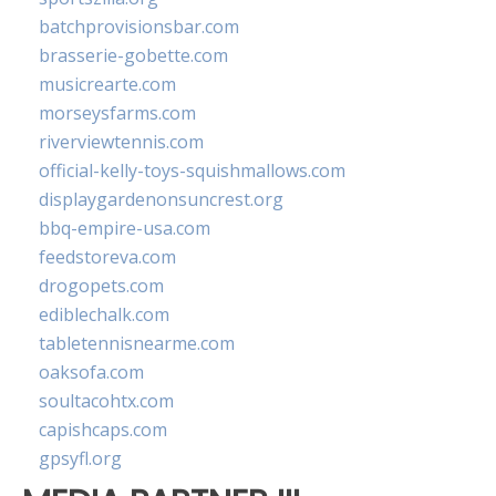
batchprovisionsbar.com
brasserie-gobette.com
musicrearte.com
morseysfarms.com
riverviewtennis.com
official-kelly-toys-squishmallows.com
displaygardenonsuncrest.org
bbq-empire-usa.com
feedstoreva.com
drogopets.com
ediblechalk.com
tabletennisnearme.com
oaksofa.com
soultacohtx.com
capishcaps.com
gpsyfl.org