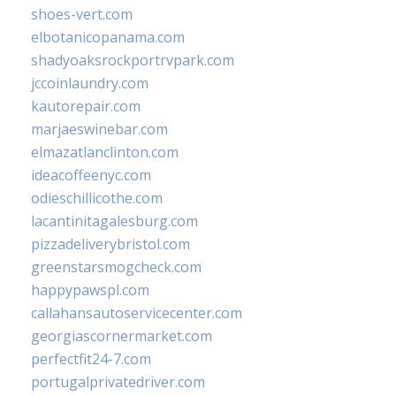
shoes-vert.com
elbotanicopanama.com
shadyoaksrockportrvpark.com
jccoinlaundry.com
kautorepair.com
marjaeswinebar.com
elmazatlanclinton.com
ideacoffeenyc.com
odieschillicothe.com
lacantinitagalesburg.com
pizzadeliverybristol.com
greenstarsmogcheck.com
happypawspl.com
callahansautoservicecenter.com
georgiascornermarket.com
perfectfit24-7.com
portugalprivatedriver.com