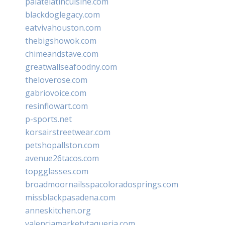
palatelatincuisine.com
blackdoglegacy.com
eatvivahouston.com
thebigshowok.com
chimeandstave.com
greatwallseafoodny.com
theloverose.com
gabriovoice.com
resinflowart.com
p-sports.net
korsairstreetwear.com
petshopallston.com
avenue26tacos.com
topgglasses.com
broadmoornailsspacoloradosprings.com
missblackpasadena.com
anneskitchen.org
valenciamarketytaqueria.com