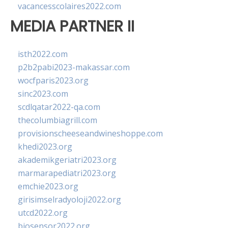
vacancesscolaires2022.com
MEDIA PARTNER II
isth2022.com
p2b2pabi2023-makassar.com
wocfparis2023.org
sinc2023.com
scdlqatar2022-qa.com
thecolumbiagrill.com
provisionscheeseandwineshoppe.com
khedi2023.org
akademikgeriatri2023.org
marmarapediatri2023.org
emchie2023.org
girisimselradyoloji2022.org
utcd2022.org
biosensor2022.org