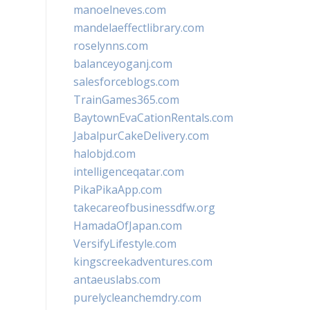
manoelneves.com
mandelaeffectlibrary.com
roselynns.com
balanceyoganj.com
salesforceblogs.com
TrainGames365.com
BaytownEvaCationRentals.com
JabalpurCakeDelivery.com
halobjd.com
intelligenceqatar.com
PikaPikaApp.com
takecareofbusinessdfw.org
HamadaOfJapan.com
VersifyLifestyle.com
kingscreekadventures.com
antaeuslabs.com
purelycleanchemdry.com