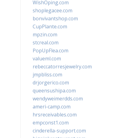
WishOping.com
shoplegacee.com
bonvivantshop.com
CupPlante.com
mpzin.com
stcreal.com
PopUpFlea.com
valueml.com
rebeccatorresjewelry.com
jmpbliss.com
drjorgerico.com
queensushipa.com
wendyweimerdds.com
ameri-camp.com
hrsreceivables.com
empconst1.com
cinderella-support.com