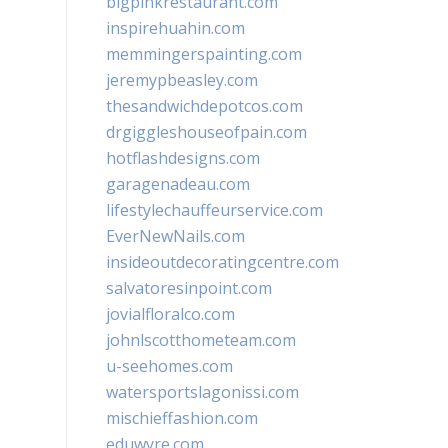
bigpinkrestaurant.com
inspirehuahin.com
memmingerspainting.com
jeremypbeasley.com
thesandwichdepotcos.com
drgiggleshouseofpain.com
hotflashdesigns.com
garagenadeau.com
lifestylechauffeurservice.com
EverNewNails.com
insideoutdecoratingcentre.com
salvatoresinpoint.com
jovialfloralco.com
johnlscotthometeam.com
u-seehomes.com
watersportslagonissi.com
mischieffashion.com
eduwyre.com