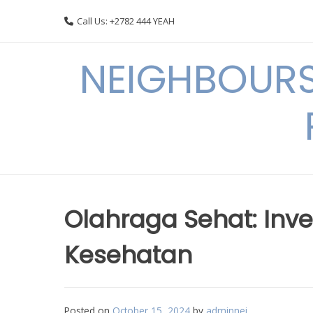
Skip
Call Us: +2782 444 YEAH
to
content
NEIGHBOURS
Olahraga Sehat: Inve
Kesehatan
Posted on
October 15, 2024
by
adminnei