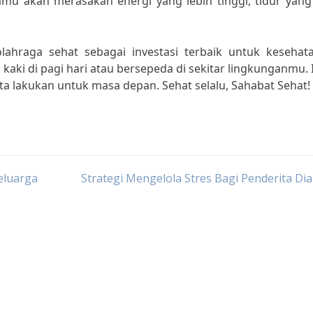
amu akan merasakan energi yang lebih tinggi, tidur yang
lahraga sehat sebagai investasi terbaik untuk kesehat
 kaki di pagi hari atau bersepeda di sekitar lingkunganmu. 
ita lakukan untuk masa depan. Sehat selalu, Sahabat Sehat!
eluarga
Strategi Mengelola Stres Bagi Penderita Di