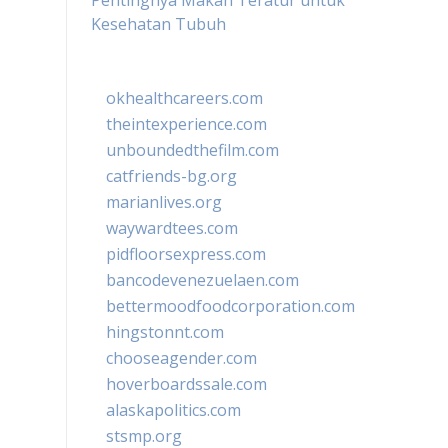
Pentingnya Makan Teratur untuk
Kesehatan Tubuh
okhealthcareers.com
theintexperience.com
unboundedthefilm.com
catfriends-bg.org
marianlives.org
waywardtees.com
pidfloorsexpress.com
bancodevenezuelaen.com
bettermoodfoodcorporation.com
hingstonnt.com
chooseagender.com
hoverboardssale.com
alaskapolitics.com
stsmp.org