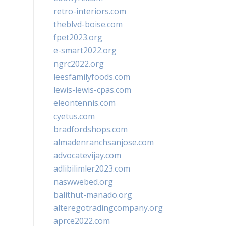
retro-interiors.com
theblvd-boise.com
fpet2023.org
e-smart2022.org
ngrc2022.org
leesfamilyfoods.com
lewis-lewis-cpas.com
eleontennis.com
cyetus.com
bradfordshops.com
almadenranchsanjose.com
advocatevijay.com
adlibilimler2023.com
naswwebed.org
balithut-manado.org
alteregotradingcompany.org
aprce2022.com