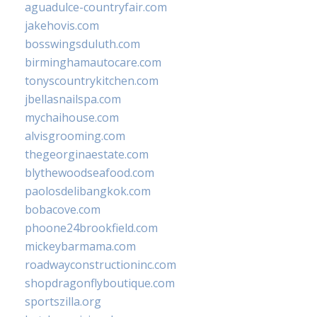
aguadulce-countryfair.com
jakehovis.com
bosswingsduluth.com
birminghamautocare.com
tonyscountrykitchen.com
jbellasnailspa.com
mychaihouse.com
alvisgrooming.com
thegeorginaestate.com
blythewoodseafood.com
paolosdelibangkok.com
bobacove.com
phoone24brookfield.com
mickeybarmama.com
roadwayconstructioninc.com
shopdragonflyboutique.com
sportszilla.org