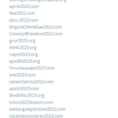
aprce2022.com
ibie2022.com
sbcc-2022.com
AngolaOilAndGas2022.com
Convoy4Freedom2022.com
grur2023.org
hkhk2023.org
napm2023.org
apsdfd2023.org
forumausape2023.com
imkl2023.com
careerfaircsd2023.com
apsth2023.com
MedItRio2023.org
lcicon2023boston.com
waitangidayfestival2022.com
vacancesscolaires2022.com