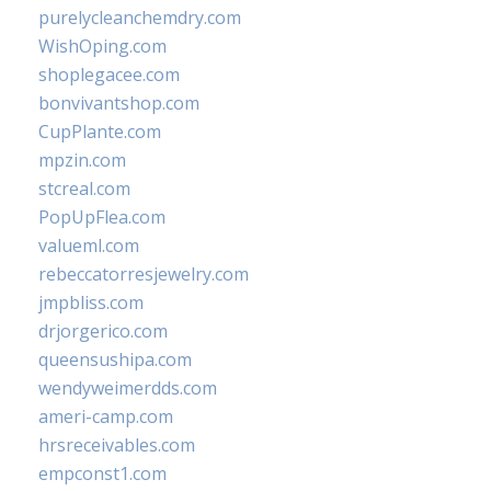
purelycleanchemdry.com
WishOping.com
shoplegacee.com
bonvivantshop.com
CupPlante.com
mpzin.com
stcreal.com
PopUpFlea.com
valueml.com
rebeccatorresjewelry.com
jmpbliss.com
drjorgerico.com
queensushipa.com
wendyweimerdds.com
ameri-camp.com
hrsreceivables.com
empconst1.com