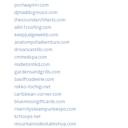
portwayinn.com
djmaddogmusic.com
thesoundarchitects.com
allin1roofing.com
keepjudgewebb.com
anatomyofadventure.com
drivancastillo.com
cmmedspa.com
midletontkd.com
gardensandgrills.com
basilfoodwine.com
nikko-tochigi.net
caribbean-corner.com
bluemoongiftcards.com
rivercitysteampunkexpo.com
kchoops.net
mountainsideskateshop.com