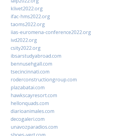
ialp2022.org
klivet2022.org
ifac-hms2022.org
taoms2022.org
iias-euromena-conference2022.org
ivd2022.org
csity2022.org
ibsarstudyabroad.com
bennusehgall.com
tsecincinnati.com
roderconstructiongroup.com
plazabatai.com
hawkscayresort.com
hellonquads.com
diarioanimales.com
decogaleri.com
unavozparadios.com
shoes-vert.com