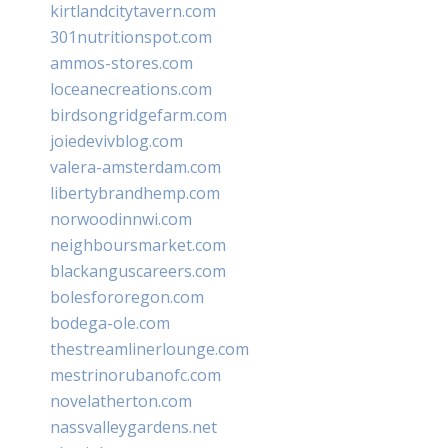
kirtlandcitytavern.com
301nutritionspot.com
ammos-stores.com
loceanecreations.com
birdsongridgefarm.com
joiedevivblog.com
valera-amsterdam.com
libertybrandhemp.com
norwoodinnwi.com
neighboursmarket.com
blackanguscareers.com
bolesfororegon.com
bodega-ole.com
thestreamlinerlounge.com
mestrinorubanofc.com
novelatherton.com
nassvalleygardens.net