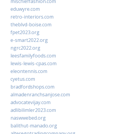
mischieffashion.com
eduwyre.com
retro-interiors.com
theblvd-boise.com
fpet2023.org
e-smart2022.org
ngrc2022.org
leesfamilyfoods.com
lewis-lewis-cpas.com
eleontennis.com
cyetus.com
bradfordshops.com
almadenranchsanjose.com
advocatevijay.com
adlibilimler2023.com
naswwebed.org
balithut-manado.org
alteregotradingcompany.org