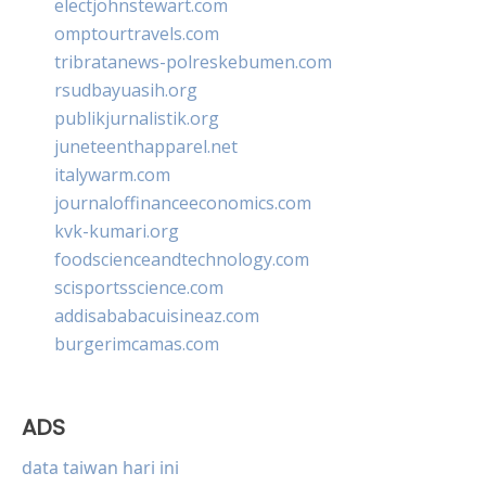
electjohnstewart.com
omptourtravels.com
tribratanews-polreskebumen.com
rsudbayuasih.org
publikjurnalistik.org
juneteenthapparel.net
italywarm.com
journaloffinanceeconomics.com
kvk-kumari.org
foodscienceandtechnology.com
scisportsscience.com
addisababacuisineaz.com
burgerimcamas.com
ADS
data taiwan hari ini