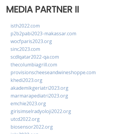
MEDIA PARTNER II
isth2022.com
p2b2pabi2023-makassar.com
wocfparis2023.org
sinc2023.com
scdlqatar2022-qa.com
thecolumbiagrill.com
provisionscheeseandwineshoppe.com
khedi2023.org
akademikgeriatri2023.org
marmarapediatri2023.org
emchie2023.org
girisimselradyoloji2022.org
utcd2022.org
biosensor2022.org