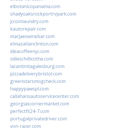
elbotanicopanama.com
shadyoaksrockportrvpark.com
jccoinlaundry.com
kautorepair.com
marjaeswinebar.com
elmazatlanclinton.com
ideacoffeenyc.com
odieschillicothe.com
lacantinitagalesburg.com
pizzadeliverybristol.com
greenstarsmogcheck.com
happypawspl.com
callahansautoservicecenter.com
georgiascornermarket.com
perfectfit24-7.com
portugalprivatedriver.com
von-racer.com