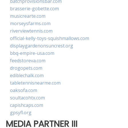
batchprovisionsbar.com
brasserie-gobette.com
musicrearte.com
morseysfarms.com
riverviewtennis.com
official-kelly-toys-squishmallows.com
displaygardenonsuncrest.org
bbq-empire-usa.com
feedstoreva.com
drogopets.com
ediblechalk.com
tabletennisnearme.com
oaksofa.com
soultacohtx.com
capishcaps.com
gpsyfl.org
MEDIA PARTNER III