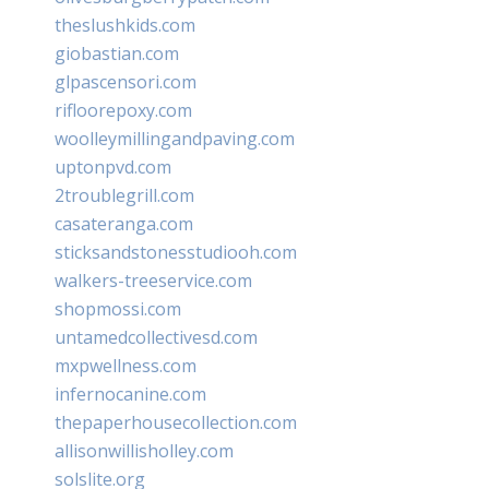
theslushkids.com
giobastian.com
glpascensori.com
rifloorepoxy.com
woolleymillingandpaving.com
uptonpvd.com
2troublegrill.com
casateranga.com
sticksandstonesstudiooh.com
walkers-treeservice.com
shopmossi.com
untamedcollectivesd.com
mxpwellness.com
infernocanine.com
thepaperhousecollection.com
allisonwillisholley.com
solslite.org