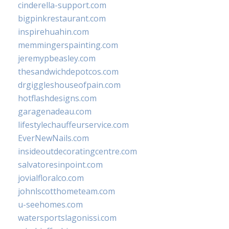
cinderella-support.com
bigpinkrestaurant.com
inspirehuahin.com
memmingerspainting.com
jeremypbeasley.com
thesandwichdepotcos.com
drgiggleshouseofpain.com
hotflashdesigns.com
garagenadeau.com
lifestylechauffeurservice.com
EverNewNails.com
insideoutdecoratingcentre.com
salvatoresinpoint.com
jovialfloralco.com
johnlscotthometeam.com
u-seehomes.com
watersportslagonissi.com