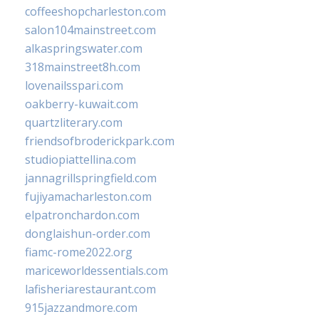
coffeeshopcharleston.com
salon104mainstreet.com
alkaspringswater.com
318mainstreet8h.com
lovenailsspari.com
oakberry-kuwait.com
quartzliterary.com
friendsofbroderickpark.com
studiopiattellina.com
jannagrillspringfield.com
fujiyamacharleston.com
elpatronchardon.com
donglaishun-order.com
fiamc-rome2022.org
mariceworldessentials.com
lafisheriarestaurant.com
915jazzandmore.com