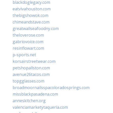
blackdoglegacy.com
eatvivahouston.com
thebigshowok.com
chimeandstave.com
greatwallseafoodny.com
theloverose.com
gabriovoice.com
resinflowart.com
p-sports.net
korsairstreetwear.com
petshopallston.com
avenue26tacos.com
topgglasses.com
broadmoornailsspacoloradosprings.com
missblackpasadena.com
anneskitchen.org
valenciamarketytaqueria.com