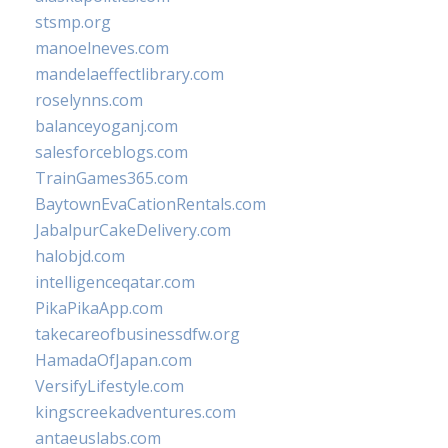
stsmp.org
manoelneves.com
mandelaeffectlibrary.com
roselynns.com
balanceyoganj.com
salesforceblogs.com
TrainGames365.com
BaytownEvaCationRentals.com
JabalpurCakeDelivery.com
halobjd.com
intelligenceqatar.com
PikaPikaApp.com
takecareofbusinessdfw.org
HamadaOfJapan.com
VersifyLifestyle.com
kingscreekadventures.com
antaeuslabs.com