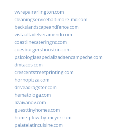
vwrepairarlington.com
cleaningservicebaltimore-md.com
beckslandscapeandfence.com
vistaaltadelveramendi.com
coastlinecateringnc.com
cuesburgershouston.com
psicologiaespecializadaencampeche.com
dmtacos.com
crescentstreetprinting.com
hornopizza.com
driveadragster.com
hematologa.com
lizaivanov.com
guesttinyhomes.com
home-plow-by-meyer.com
palatelatincuisine.com