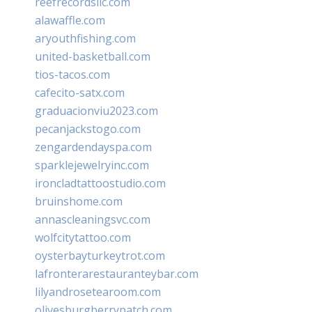
reefrecordsllc.com
alawaffle.com
aryouthfishing.com
united-basketball.com
tios-tacos.com
cafecito-satx.com
graduacionviu2023.com
pecanjackstogo.com
zengardendayspa.com
sparklejewelryinc.com
ironcladtattoostudio.com
bruinshome.com
annascleaningsvc.com
wolfcitytattoo.com
oysterbayturkeytrot.com
lafronterarestauranteybar.com
lilyandrosetearoom.com
olivesburgberrypatch.com