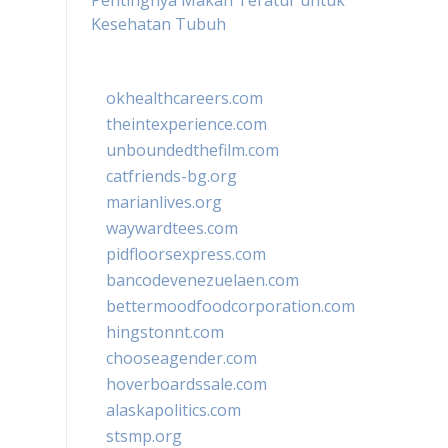
Pentingnya Makan Teratur untuk
Kesehatan Tubuh
okhealthcareers.com
theintexperience.com
unboundedthefilm.com
catfriends-bg.org
marianlives.org
waywardtees.com
pidfloorsexpress.com
bancodevenezuelaen.com
bettermoodfoodcorporation.com
hingstonnt.com
chooseagender.com
hoverboardssale.com
alaskapolitics.com
stsmp.org