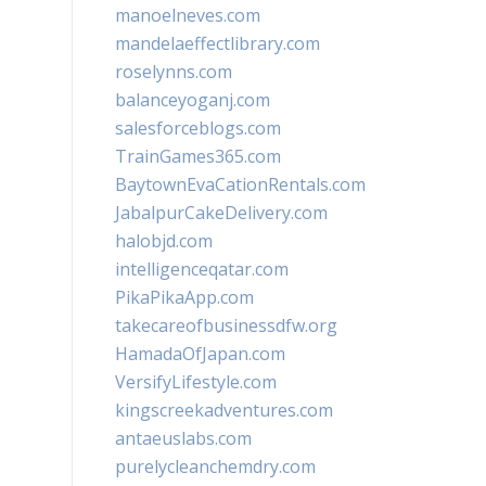
manoelneves.com
mandelaeffectlibrary.com
roselynns.com
balanceyoganj.com
salesforceblogs.com
TrainGames365.com
BaytownEvaCationRentals.com
JabalpurCakeDelivery.com
halobjd.com
intelligenceqatar.com
PikaPikaApp.com
takecareofbusinessdfw.org
HamadaOfJapan.com
VersifyLifestyle.com
kingscreekadventures.com
antaeuslabs.com
purelycleanchemdry.com