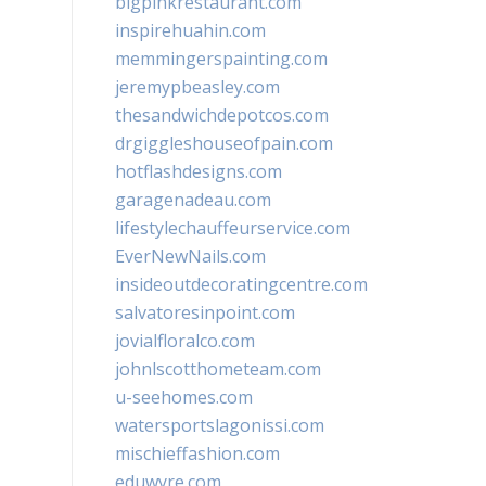
bigpinkrestaurant.com
inspirehuahin.com
memmingerspainting.com
jeremypbeasley.com
thesandwichdepotcos.com
drgiggleshouseofpain.com
hotflashdesigns.com
garagenadeau.com
lifestylechauffeurservice.com
EverNewNails.com
insideoutdecoratingcentre.com
salvatoresinpoint.com
jovialfloralco.com
johnlscotthometeam.com
u-seehomes.com
watersportslagonissi.com
mischieffashion.com
eduwyre.com