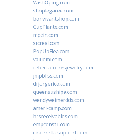
WishOping.com
shoplegacee.com
bonvivantshop.com
CupPlante.com
mpzin.com
stcreal.com
PopUpFlea.com
valueml.com
rebeccatorresjewelry.com
jmpbliss.com
drjorgerico.com
queensushipa.com
wendyweimerdds.com
ameri-camp.com
hrsreceivables.com
empconst1.com
cinderella-support.com