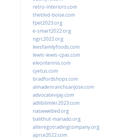
retro-interiors.com
theblvd-boise.com
fpet2023.org
e-smart2022.org
ngrc2022.org
leesfamilyfoods.com
lewis-lewis-cpas.com
eleontennis.com
cyetus.com
bradfordshops.com
almadenranchsanjose.com
advocatevijay.com
adlibilimler2023.com
naswwebed.org
balithut-manado.org
alteregotradingcompany.org
aprce2022.com