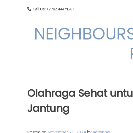
Skip
Call Us: +2782 444 YEAH
to
content
NEIGHBOURS
Olahraga Sehat unt
Jantung
Posted on
November 21, 2024
by
adminnei