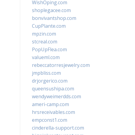
WishOping.com
shoplegacee.com
bonvivantshop.com
CupPlante.com
mpzin.com
stcreal.com
PopUpFlea.com
valueml.com
rebeccatorresjewelry.com
jmpbliss.com
drjorgerico.com
queensushipa.com
wendyweimerdds.com
ameri-camp.com
hrsreceivables.com
empconst1.com
cinderella-support.com