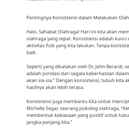
Pentingnya Konsistensi dalam Melakukan Olah
Halo, Sahabat Olahraga! Hari ini kita akan m
olahraga yang tepat. Konsistensi adalah kunc
aktivitas fisik yang kita lakukan. Tanpa konsi
baik.
Seperti yang dikatakan oleh Dr. John Berardi, s
adalah pondasi dari segala keberhasilan dalam 
akan sia-sia.” Dengan konsistensi, tubuh kita a
hasilnya akan lebih terasa.
Konsistensi juga membantu kita untuk mencipt
Michelle Segar, seorang psikolog olahraga, “K
membentuk kebiasaan yang positif untuk tubu
jangka panjang kita.”