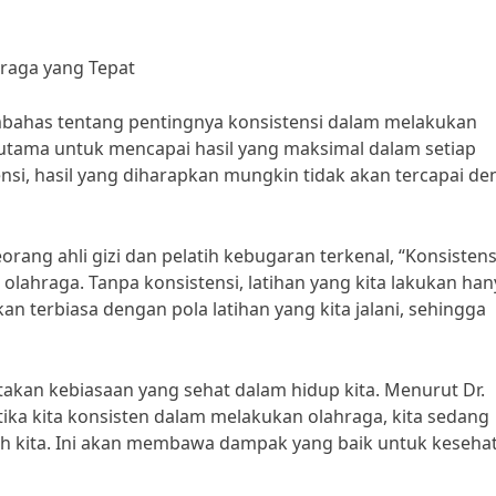
raga yang Tepat
embahas tentang pentingnya konsistensi dalam melakukan
i utama untuk mencapai hasil yang maksimal dalam setiap
stensi, hasil yang diharapkan mungkin tidak akan tercapai d
eorang ahli gizi dan pelatih kebugaran terkenal, “Konsistens
olahraga. Tanpa konsistensi, latihan yang kita lakukan han
kan terbiasa dengan pola latihan yang kita jalani, sehingga
akan kebiasaan yang sehat dalam hidup kita. Menurut Dr.
etika kita konsisten dalam melakukan olahraga, kita sedang
h kita. Ini akan membawa dampak yang baik untuk keseha