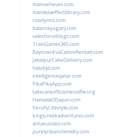
manoelneves.com
mandelaeffectlibrary.com
roselynns.com
balanceyoganj.com
salesforceblogs.com
TrainGames365.com
BaytownEvaCationRentals.com
JabalpurCakeDelivery.com
halobjd.com
intelligenceqatar.com
PikaPikaApp.com
takecareofbusinessdfw.org
HamadaOfJapan.com
VersifyLifestyle.com
kingscreekadventures.com
antaeuslabs.com
purelycleanchemdry.com