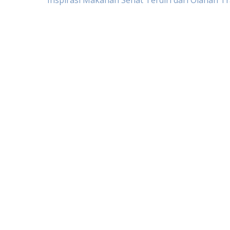
Post
Inspirasi Makanan Sehat Terdiri dari Olahan Tr
navigation