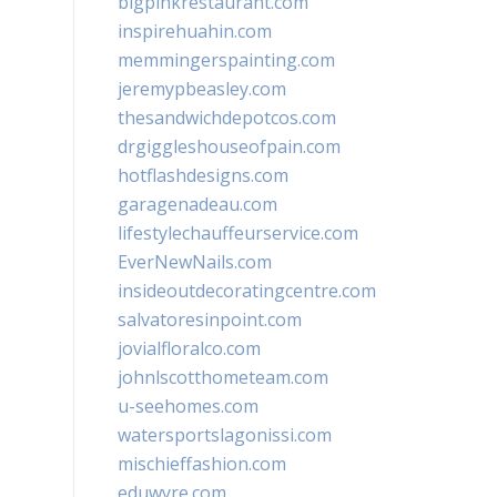
bigpinkrestaurant.com
inspirehuahin.com
memmingerspainting.com
jeremypbeasley.com
thesandwichdepotcos.com
drgiggleshouseofpain.com
hotflashdesigns.com
garagenadeau.com
lifestylechauffeurservice.com
EverNewNails.com
insideoutdecoratingcentre.com
salvatoresinpoint.com
jovialfloralco.com
johnlscotthometeam.com
u-seehomes.com
watersportslagonissi.com
mischieffashion.com
eduwyre.com