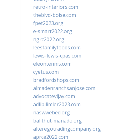
retro-interiors.com
theblvd-boise.com
fpet2023.org
e-smart2022.org
ngrc2022.org
leesfamilyfoods.com
lewis-lewis-cpas.com
eleontennis.com
cyetus.com
bradfordshops.com
almadenranchsanjose.com
advocatevijay.com
adlibilimler2023.com
naswwebed.org
balithut-manado.org
alteregotradingcompany.org
aprce2022.com