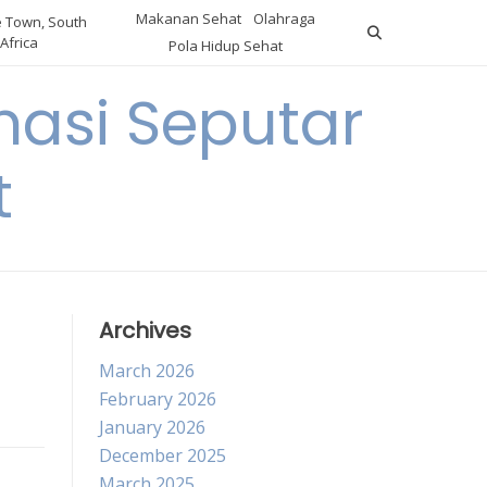
Makanan Sehat
Olahraga
 Town, South
Africa
Pola Hidup Sehat
asi Seputar
t
Archives
March 2026
February 2026
January 2026
December 2025
March 2025