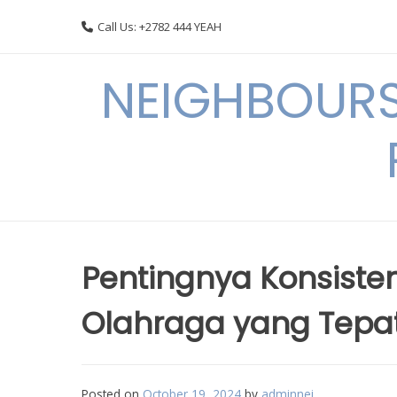
Skip
Call Us: +2782 444 YEAH
to
content
NEIGHBOURS
Pentingnya Konsiste
Olahraga yang Tepa
Posted on
October 19, 2024
by
adminnei