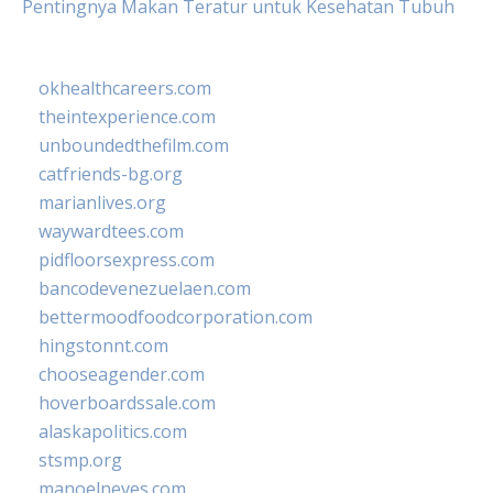
Pentingnya Makan Teratur untuk Kesehatan Tubuh
okhealthcareers.com
theintexperience.com
unboundedthefilm.com
catfriends-bg.org
marianlives.org
waywardtees.com
pidfloorsexpress.com
bancodevenezuelaen.com
bettermoodfoodcorporation.com
hingstonnt.com
chooseagender.com
hoverboardssale.com
alaskapolitics.com
stsmp.org
manoelneves.com