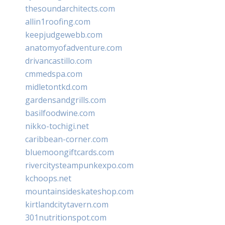
thesoundarchitects.com
allin1roofing.com
keepjudgewebb.com
anatomyofadventure.com
drivancastillo.com
cmmedspa.com
midletontkd.com
gardensandgrills.com
basilfoodwine.com
nikko-tochigi.net
caribbean-corner.com
bluemoongiftcards.com
rivercitysteampunkexpo.com
kchoops.net
mountainsideskateshop.com
kirtlandcitytavern.com
301nutritionspot.com