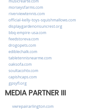
musicrearte.com
morseysfarms.com
riverviewtennis.com
official-kelly-toys-squishmallows.com
displaygardenonsuncrest.org
bbq-empire-usa.com
feedstoreva.com
drogopets.com
ediblechalk.com
tabletennisnearme.com
oaksofa.com
soultacohtx.com
capishcaps.com
gpsyfl.org
MEDIA PARTNER III
vwrepairarlington.com