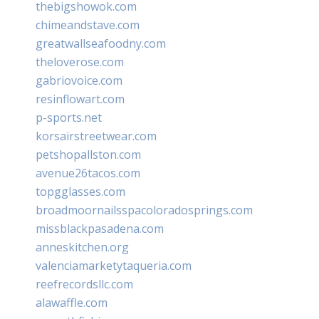
thebigshowok.com
chimeandstave.com
greatwallseafoodny.com
theloverose.com
gabriovoice.com
resinflowart.com
p-sports.net
korsairstreetwear.com
petshopallston.com
avenue26tacos.com
topgglasses.com
broadmoornailsspacoloradosprings.com
missblackpasadena.com
anneskitchen.org
valenciamarketytaqueria.com
reefrecordsllc.com
alawaffle.com