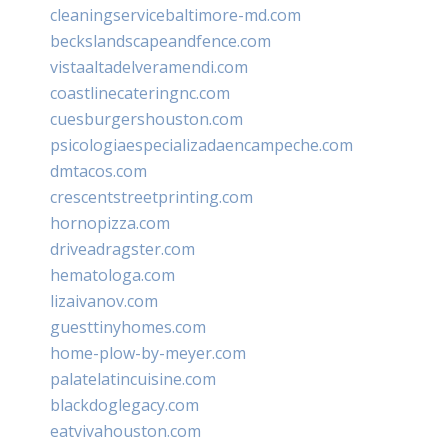
cleaningservicebaltimore-md.com
beckslandscapeandfence.com
vistaaltadelveramendi.com
coastlinecateringnc.com
cuesburgershouston.com
psicologiaespecializadaencampeche.com
dmtacos.com
crescentstreetprinting.com
hornopizza.com
driveadragster.com
hematologa.com
lizaivanov.com
guesttinyhomes.com
home-plow-by-meyer.com
palatelatincuisine.com
blackdoglegacy.com
eatvivahouston.com