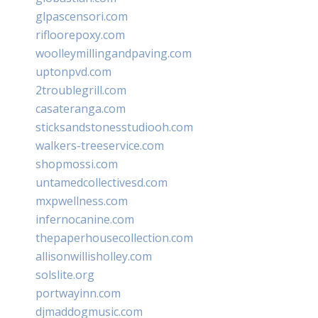
glpascensori.com
rifloorepoxy.com
woolleymillingandpaving.com
uptonpvd.com
2troublegrill.com
casateranga.com
sticksandstonesstudiooh.com
walkers-treeservice.com
shopmossi.com
untamedcollectivesd.com
mxpwellness.com
infernocanine.com
thepaperhousecollection.com
allisonwillisholley.com
solslite.org
portwayinn.com
djmaddogmusic.com