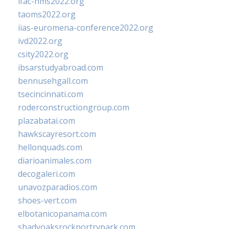
ifac-hms2022.org
taoms2022.org
iias-euromena-conference2022.org
ivd2022.org
csity2022.org
ibsarstudyabroad.com
bennusehgall.com
tsecincinnati.com
roderconstructiongroup.com
plazabatai.com
hawkscayresort.com
hellonquads.com
diarioanimales.com
decogaleri.com
unavozparadios.com
shoes-vert.com
elbotanicopanama.com
shadyoaksrockportrvpark.com