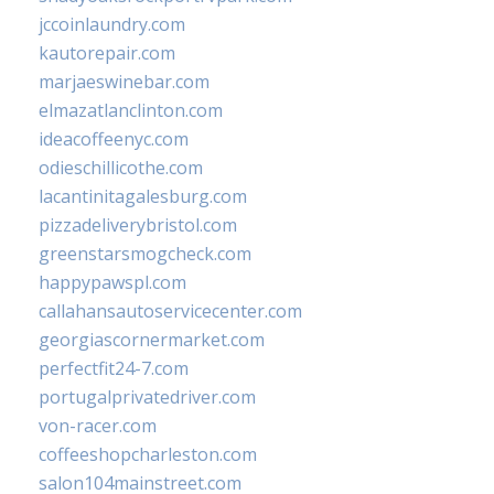
jccoinlaundry.com
kautorepair.com
marjaeswinebar.com
elmazatlanclinton.com
ideacoffeenyc.com
odieschillicothe.com
lacantinitagalesburg.com
pizzadeliverybristol.com
greenstarsmogcheck.com
happypawspl.com
callahansautoservicecenter.com
georgiascornermarket.com
perfectfit24-7.com
portugalprivatedriver.com
von-racer.com
coffeeshopcharleston.com
salon104mainstreet.com