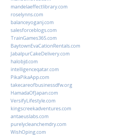
mandelaeffectlibrary.com
roselynns.com
balanceyoganj.com
salesforceblogs.com
TrainGames365.com
BaytownEvaCationRentals.com
JabalpurCakeDelivery.com
halobjd.com
intelligenceqatar.com
PikaPikaApp.com
takecareofbusinessdfw.org
HamadaOfJapan.com
VersifyLifestyle.com
kingscreekadventures.com
antaeuslabs.com
purelycleanchemdry.com
WishOping.com