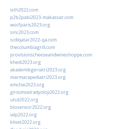
isth2022.com
p2b2pabi2023-makassar.com
wocfparis2023.org
sinc2023.com
scdlqatar2022-qa.com
thecolumbiagrill.com
provisionscheeseandwineshoppe.com
khedi2023.org
akademikgeriatri2023.org
marmarapediatri2023.org
emchie2023.org
girisimselradyoloji2022.org
utcd2022.org
biosensor2022.org
ialp2022.org
klivet2022.org