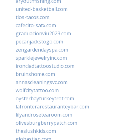
aryouthfishing.com
united-basketball.com
tios-tacos.com
cafecito-satx.com
graduacionviu2023.com
pecanjackstogo.com
zengardendayspa.com
sparklejewelryinc.com
ironcladtattoostudio.com
bruinshome.com
annascleaningsvc.com
wolfcitytattoo.com
oysterbayturkeytrot.com
lafronterarestauranteybar.com
lilyandrosetearoom.com
olivesburgberrypatch.com
theslushkids.com
giobastian.com