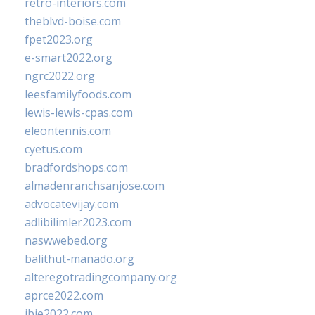
retro-interiors.com
theblvd-boise.com
fpet2023.org
e-smart2022.org
ngrc2022.org
leesfamilyfoods.com
lewis-lewis-cpas.com
eleontennis.com
cyetus.com
bradfordshops.com
almadenranchsanjose.com
advocatevijay.com
adlibilimler2023.com
naswwebed.org
balithut-manado.org
alteregotradingcompany.org
aprce2022.com
ibie2022.com