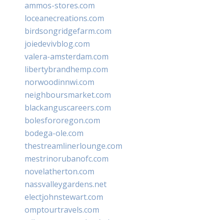
ammos-stores.com
loceanecreations.com
birdsongridgefarm.com
joiedevivblog.com
valera-amsterdam.com
libertybrandhemp.com
norwoodinnwi.com
neighboursmarket.com
blackanguscareers.com
bolesfororegon.com
bodega-ole.com
thestreamlinerlounge.com
mestrinorubanofc.com
novelatherton.com
nassvalleygardens.net
electjohnstewart.com
omptourtravels.com