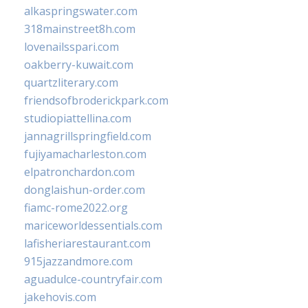
alkaspringswater.com
318mainstreet8h.com
lovenailsspari.com
oakberry-kuwait.com
quartzliterary.com
friendsofbroderickpark.com
studiopiattellina.com
jannagrillspringfield.com
fujiyamacharleston.com
elpatronchardon.com
donglaishun-order.com
fiamc-rome2022.org
mariceworldessentials.com
lafisheriarestaurant.com
915jazzandmore.com
aguadulce-countryfair.com
jakehovis.com