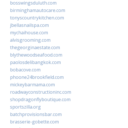
bosswingsduluth.com
birminghamautocare.com
tonyscountrykitchen.com
jbellasnailspa.com
mychaihouse.com
alvisgrooming.com
thegeorginaestate.com
blythewoodseafood.com
paolosdelibangkok.com
bobacove.com
phoone24brookfield.com
mickeybarmama.com
roadwayconstructioninc.com
shopdragonflyboutique.com
sportszilla.org
batchprovisionsbar.com
brasserie-gobette.com