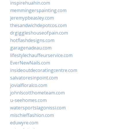
inspirehuahin.com
memmingerspainting.com
jeremypbeasley.com
thesandwichdepotcos.com
drgiggleshouseofpain.com
hotflashdesigns.com
garagenadeau.com
lifestylechauffeurservice.com
EverNewNails.com
insideoutdecoratingcentre.com
salvatoresinpoint.com
jovialfloralco.com
johnlscotthometeam.com
u-seehomes.com
watersportslagonissi.com
mischieffashion.com
eduwyre.com