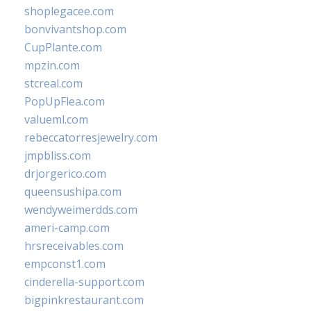
shoplegacee.com
bonvivantshop.com
CupPlante.com
mpzin.com
stcreal.com
PopUpFlea.com
valueml.com
rebeccatorresjewelry.com
jmpbliss.com
drjorgerico.com
queensushipa.com
wendyweimerdds.com
ameri-camp.com
hrsreceivables.com
empconst1.com
cinderella-support.com
bigpinkrestaurant.com