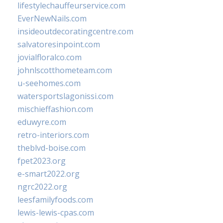
lifestylechauffeurservice.com
EverNewNails.com
insideoutdecoratingcentre.com
salvatoresinpoint.com
jovialfloralco.com
johnlscotthometeam.com
u-seehomes.com
watersportslagonissi.com
mischieffashion.com
eduwyre.com
retro-interiors.com
theblvd-boise.com
fpet2023.org
e-smart2022.org
ngrc2022.org
leesfamilyfoods.com
lewis-lewis-cpas.com