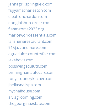
jannagrillspringfield.com
fujiyamacharleston.com
elpatronchardon.com
donglaishun-order.com
fiamc-rome2022.org
mariceworldessentials.com
lafisheriarestaurant.com
915jazzandmore.com
aguadulce-countryfair.com
jakehovis.com
bosswingsduluth.com
birminghamautocare.com
tonyscountrykitchen.com
jbellasnailspa.com
mychaihouse.com
alvisgrooming.com
thegeorginaestate.com