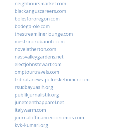
neighboursmarket.com
blackanguscareers.com
bolesfororegon.com
bodega-ole.com
thestreamlinerlounge.com
mestrinorubanofc.com
novelatherton.com
nassvalleygardens.net
electjohnstewart.com
omptourtravels.com
tribratanews-polreskebumen.com
rsudbayuasih.org
publikjurnalistik.org
juneteenthapparel.net
italywarm.com
journaloffinanceeconomics.com
kvk-kumari.org