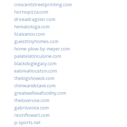
crescentstreetprinting.com
hornopizza.com
driveadragster.com
hematologa.com
lizaivanov.com
guesttinyhomes.com
home-plow-by-meyer.com
palatelatincuisine.com
blackdoglegacy.com
eatvivahouston.com
thebigshowok.com
chimeandstave.com
greatwallseafoodny.com
theloverose.com
gabriovoice.com
resinflowart.com
p-sports.net