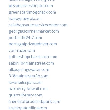
pizzadeliverybristol.com
greenstarsmogcheck.com
happypawspl.com
callahansautoservicecenter.com
georgiascornermarket.com
perfectfit24-7.com
portugalprivatedriver.com
von-racer.com
coffeeshopcharleston.com
salon104mainstreet.com
alkaspringswater.com
318mainstreet8h.com
lovenailsspari.com
oakberry-kuwait.com
quartzliterary.com
friendsofbroderickpark.com
studiopiattellina.com