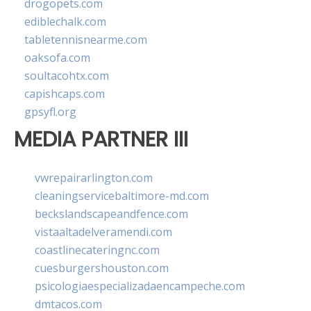
drogopets.com
ediblechalk.com
tabletennisnearme.com
oaksofa.com
soultacohtx.com
capishcaps.com
gpsyfl.org
MEDIA PARTNER III
vwrepairarlington.com
cleaningservicebaltimore-md.com
beckslandscapeandfence.com
vistaaltadelveramendi.com
coastlinecateringnc.com
cuesburgershouston.com
psicologiaespecializadaencampeche.com
dmtacos.com