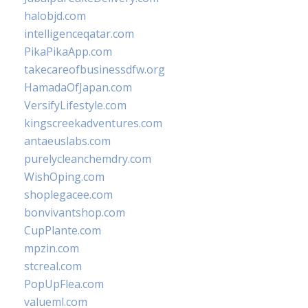
halobjd.com
intelligenceqatar.com
PikaPikaApp.com
takecareofbusinessdfw.org
HamadaOfJapan.com
VersifyLifestyle.com
kingscreekadventures.com
antaeuslabs.com
purelycleanchemdry.com
WishOping.com
shoplegacee.com
bonvivantshop.com
CupPlante.com
mpzin.com
stcreal.com
PopUpFlea.com
valueml.com