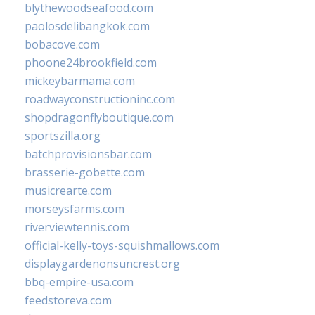
blythewoodseafood.com
paolosdelibangkok.com
bobacove.com
phoone24brookfield.com
mickeybarmama.com
roadwayconstructioninc.com
shopdragonflyboutique.com
sportszilla.org
batchprovisionsbar.com
brasserie-gobette.com
musicrearte.com
morseysfarms.com
riverviewtennis.com
official-kelly-toys-squishmallows.com
displaygardenonsuncrest.org
bbq-empire-usa.com
feedstoreva.com