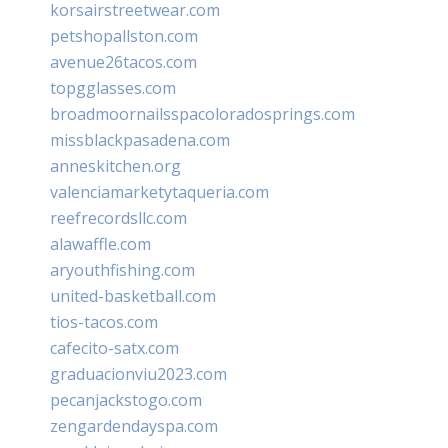
korsairstreetwear.com
petshopallston.com
avenue26tacos.com
topgglasses.com
broadmoornailsspacoloradosprings.com
missblackpasadena.com
anneskitchen.org
valenciamarketytaqueria.com
reefrecordsllc.com
alawaffle.com
aryouthfishing.com
united-basketball.com
tios-tacos.com
cafecito-satx.com
graduacionviu2023.com
pecanjackstogo.com
zengardendayspa.com