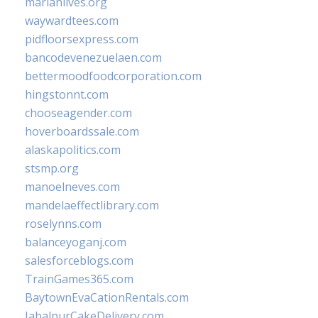
marianlives.org
waywardtees.com
pidfloorsexpress.com
bancodevenezuelaen.com
bettermoodfoodcorporation.com
hingstonnt.com
chooseagender.com
hoverboardssale.com
alaskapolitics.com
stsmp.org
manoelneves.com
mandelaeffectlibrary.com
roselynns.com
balanceyoganj.com
salesforceblogs.com
TrainGames365.com
BaytownEvaCationRentals.com
JabalpurCakeDelivery.com