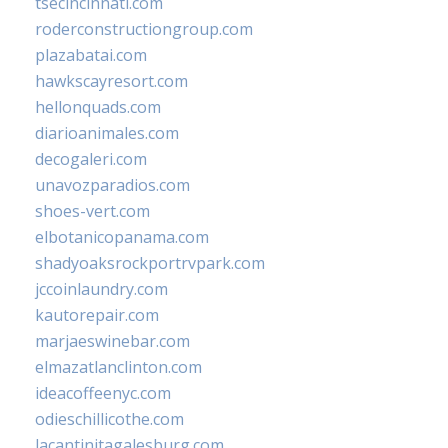
tsecincinnati.com
roderconstructiongroup.com
plazabatai.com
hawkscayresort.com
hellonquads.com
diarioanimales.com
decogaleri.com
unavozparadios.com
shoes-vert.com
elbotanicopanama.com
shadyoaksrockportrvpark.com
jccoinlaundry.com
kautorepair.com
marjaeswinebar.com
elmazatlanclinton.com
ideacoffeenyc.com
odieschillicothe.com
lacantinitagalesburg.com