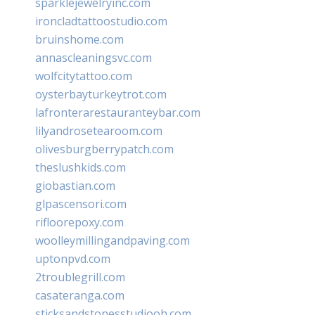
sparklejewelryinc.com
ironcladtattoostudio.com
bruinshome.com
annascleaningsvc.com
wolfcitytattoo.com
oysterbayturkeytrot.com
lafronterarestauranteybar.com
lilyandrosetearoom.com
olivesburgberrypatch.com
theslushkids.com
giobastian.com
glpascensori.com
rifloorepoxy.com
woolleymillingandpaving.com
uptonpvd.com
2troublegrill.com
casateranga.com
sticksandstonesstudiooh.com