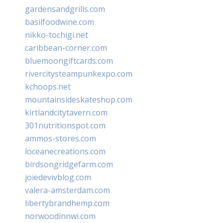
gardensandgrills.com
basilfoodwine.com
nikko-tochigi.net
caribbean-corner.com
bluemoongiftcards.com
rivercitysteampunkexpo.com
kchoops.net
mountainsideskateshop.com
kirtlandcitytavern.com
301nutritionspot.com
ammos-stores.com
loceanecreations.com
birdsongridgefarm.com
joiedevivblog.com
valera-amsterdam.com
libertybrandhemp.com
norwoodinnwi.com