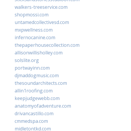
walkers-treeservice.com
shopmossi.com
untamedcollectivesd.com
mxpwellness.com
infernocanine.com
thepaperhousecollection.com
allisonwillisholley.com
solslite.org
portwayinn.com
djmaddogmusic.com
thesoundarchitects.com
allin1roofing.com
keepjudgewebb.com
anatomyofadventure.com
drivancastillo.com
cmmedspa.com
midletontkd.com