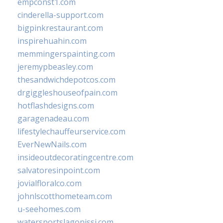
empconst1.com
cinderella-support.com
bigpinkrestaurant.com
inspirehuahin.com
memmingerspainting.com
jeremypbeasley.com
thesandwichdepotcos.com
drgiggleshouseofpain.com
hotflashdesigns.com
garagenadeau.com
lifestylechauffeurservice.com
EverNewNails.com
insideoutdecoratingcentre.com
salvatoresinpoint.com
jovialfloralco.com
johnlscotthometeam.com
u-seehomes.com
watersportslagonissi.com