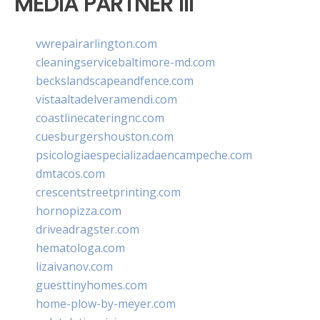
MEDIA PARTNER III
vwrepairarlington.com
cleaningservicebaltimore-md.com
beckslandscapeandfence.com
vistaaltadelveramendi.com
coastlinecateringnc.com
cuesburgershouston.com
psicologiaespecializadaencampeche.com
dmtacos.com
crescentstreetprinting.com
hornopizza.com
driveadragster.com
hematologa.com
lizaivanov.com
guesttinyhomes.com
home-plow-by-meyer.com