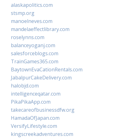
alaskapolitics.com
stsmp.org
manoelneves.com
mandelaeffectlibrary.com
roselynns.com
balanceyoganj.com
salesforceblogs.com
TrainGames365.com
BaytownEvaCationRentals.com
JabalpurCakeDelivery.com
halobjd.com
intelligenceqatar.com
PikaPikaApp.com
takecareofbusinessdfw.org
HamadaOfJapan.com
VersifyLifestyle.com
kingscreekadventures.com