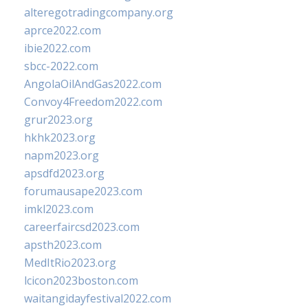
alteregotradingcompany.org
aprce2022.com
ibie2022.com
sbcc-2022.com
AngolaOilAndGas2022.com
Convoy4Freedom2022.com
grur2023.org
hkhk2023.org
napm2023.org
apsdfd2023.org
forumausape2023.com
imkl2023.com
careerfaircsd2023.com
apsth2023.com
MedItRio2023.org
lcicon2023boston.com
waitangidayfestival2022.com