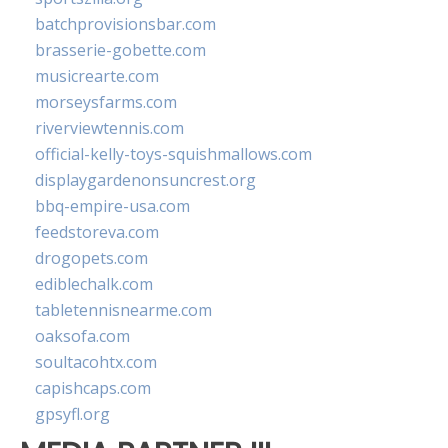
batchprovisionsbar.com
brasserie-gobette.com
musicrearte.com
morseysfarms.com
riverviewtennis.com
official-kelly-toys-squishmallows.com
displaygardenonsuncrest.org
bbq-empire-usa.com
feedstoreva.com
drogopets.com
ediblechalk.com
tabletennisnearme.com
oaksofa.com
soultacohtx.com
capishcaps.com
gpsyfl.org