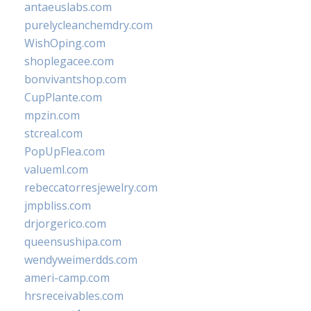
antaeuslabs.com
purelycleanchemdry.com
WishOping.com
shoplegacee.com
bonvivantshop.com
CupPlante.com
mpzin.com
stcreal.com
PopUpFlea.com
valueml.com
rebeccatorresjewelry.com
jmpbliss.com
drjorgerico.com
queensushipa.com
wendyweimerdds.com
ameri-camp.com
hrsreceivables.com