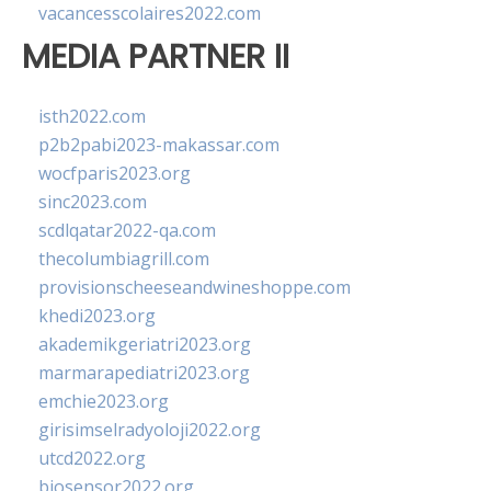
vacancesscolaires2022.com
MEDIA PARTNER II
isth2022.com
p2b2pabi2023-makassar.com
wocfparis2023.org
sinc2023.com
scdlqatar2022-qa.com
thecolumbiagrill.com
provisionscheeseandwineshoppe.com
khedi2023.org
akademikgeriatri2023.org
marmarapediatri2023.org
emchie2023.org
girisimselradyoloji2022.org
utcd2022.org
biosensor2022.org