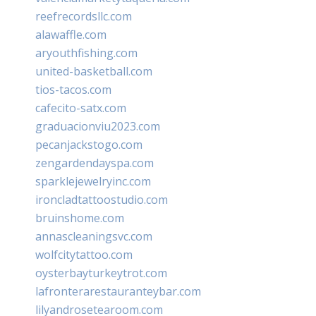
reefrecordsllc.com
alawaffle.com
aryouthfishing.com
united-basketball.com
tios-tacos.com
cafecito-satx.com
graduacionviu2023.com
pecanjackstogo.com
zengardendayspa.com
sparklejewelryinc.com
ironcladtattoostudio.com
bruinshome.com
annascleaningsvc.com
wolfcitytattoo.com
oysterbayturkeytrot.com
lafronterarestauranteybar.com
lilyandrosetearoom.com