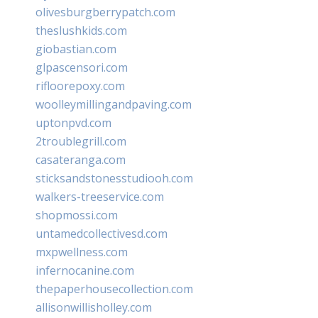
olivesburgberrypatch.com
theslushkids.com
giobastian.com
glpascensori.com
rifloorepoxy.com
woolleymillingandpaving.com
uptonpvd.com
2troublegrill.com
casateranga.com
sticksandstonesstudiooh.com
walkers-treeservice.com
shopmossi.com
untamedcollectivesd.com
mxpwellness.com
infernocanine.com
thepaperhousecollection.com
allisonwillisholley.com