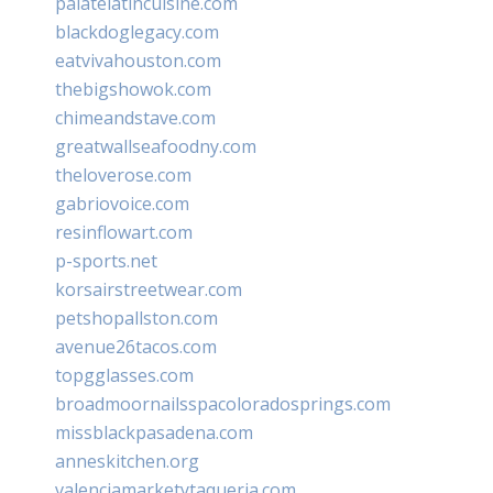
palatelatincuisine.com
blackdoglegacy.com
eatvivahouston.com
thebigshowok.com
chimeandstave.com
greatwallseafoodny.com
theloverose.com
gabriovoice.com
resinflowart.com
p-sports.net
korsairstreetwear.com
petshopallston.com
avenue26tacos.com
topgglasses.com
broadmoornailsspacoloradosprings.com
missblackpasadena.com
anneskitchen.org
valenciamarketytaqueria.com