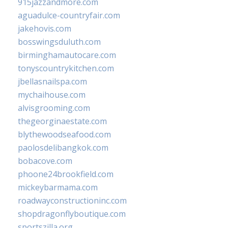
915jazzandmore.com
aguadulce-countryfair.com
jakehovis.com
bosswingsduluth.com
birminghamautocare.com
tonyscountrykitchen.com
jbellasnailspa.com
mychaihouse.com
alvisgrooming.com
thegeorginaestate.com
blythewoodseafood.com
paolosdelibangkok.com
bobacove.com
phoone24brookfield.com
mickeybarmama.com
roadwayconstructioninc.com
shopdragonflyboutique.com
sportszilla.org