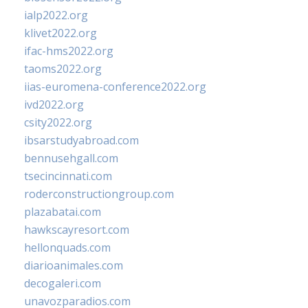
ialp2022.org
klivet2022.org
ifac-hms2022.org
taoms2022.org
iias-euromena-conference2022.org
ivd2022.org
csity2022.org
ibsarstudyabroad.com
bennusehgall.com
tsecincinnati.com
roderconstructiongroup.com
plazabatai.com
hawkscayresort.com
hellonquads.com
diarioanimales.com
decogaleri.com
unavozparadios.com