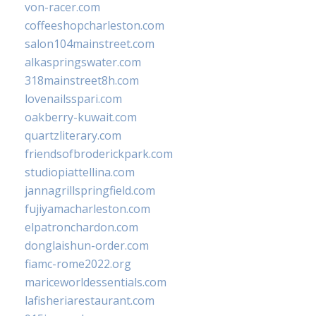
von-racer.com
coffeeshopcharleston.com
salon104mainstreet.com
alkaspringswater.com
318mainstreet8h.com
lovenailsspari.com
oakberry-kuwait.com
quartzliterary.com
friendsofbroderickpark.com
studiopiattellina.com
jannagrillspringfield.com
fujiyamacharleston.com
elpatronchardon.com
donglaishun-order.com
fiamc-rome2022.org
mariceworldessentials.com
lafisheriarestaurant.com