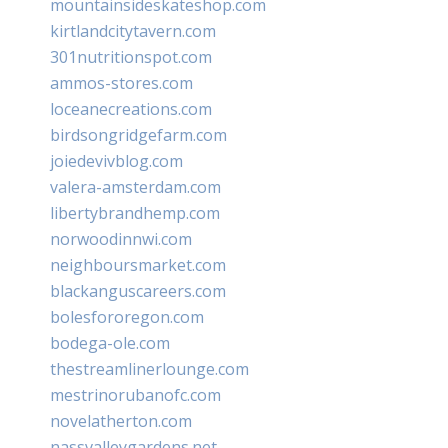
mountainsideskateshop.com
kirtlandcitytavern.com
301nutritionspot.com
ammos-stores.com
loceanecreations.com
birdsongridgefarm.com
joiedevivblog.com
valera-amsterdam.com
libertybrandhemp.com
norwoodinnwi.com
neighboursmarket.com
blackanguscareers.com
bolesfororegon.com
bodega-ole.com
thestreamlinerlounge.com
mestrinorubanofc.com
novelatherton.com
nassvalleygardens.net