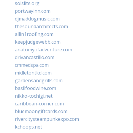
solslite.org
portwayinn.com
djmaddogmusic.com
thesoundarchitects.com
allin1roofing.com
keepjudgewebb.com
anatomyofadventure.com
drivancastillo.com
cmmedspa.com
midletontkd.com
gardensandgrills.com
basilfoodwine.com
nikko-tochigi.net
caribbean-corner.com
bluemoongiftcards.com
rivercitysteampunkexpo.com
kchoops.net