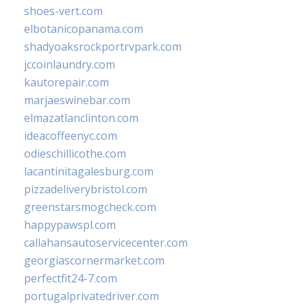
shoes-vert.com
elbotanicopanama.com
shadyoaksrockportrvpark.com
jccoinlaundry.com
kautorepair.com
marjaeswinebar.com
elmazatlanclinton.com
ideacoffeenyc.com
odieschillicothe.com
lacantinitagalesburg.com
pizzadeliverybristol.com
greenstarsmogcheck.com
happypawspl.com
callahansautoservicecenter.com
georgiascornermarket.com
perfectfit24-7.com
portugalprivatedriver.com