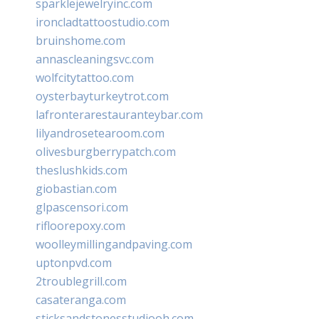
sparklejewelryinc.com
ironcladtattoostudio.com
bruinshome.com
annascleaningsvc.com
wolfcitytattoo.com
oysterbayturkeytrot.com
lafronterarestauranteybar.com
lilyandrosetearoom.com
olivesburgberrypatch.com
theslushkids.com
giobastian.com
glpascensori.com
rifloorepoxy.com
woolleymillingandpaving.com
uptonpvd.com
2troublegrill.com
casateranga.com
sticksandstonesstudiooh.com