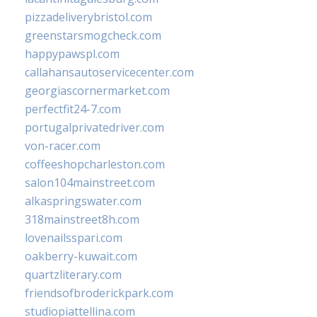
pizzadeliverybristol.com
greenstarsmogcheck.com
happypawspl.com
callahansautoservicecenter.com
georgiascornermarket.com
perfectfit24-7.com
portugalprivatedriver.com
von-racer.com
coffeeshopcharleston.com
salon104mainstreet.com
alkaspringswater.com
318mainstreet8h.com
lovenailsspari.com
oakberry-kuwait.com
quartzliterary.com
friendsofbroderickpark.com
studiopiattellina.com