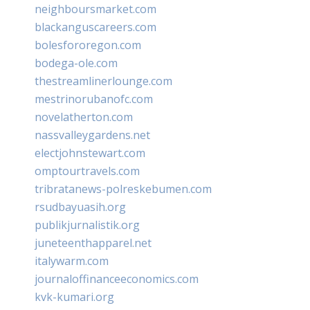
neighboursmarket.com
blackanguscareers.com
bolesfororegon.com
bodega-ole.com
thestreamlinerlounge.com
mestrinorubanofc.com
novelatherton.com
nassvalleygardens.net
electjohnstewart.com
omptourtravels.com
tribratanews-polreskebumen.com
rsudbayuasih.org
publikjurnalistik.org
juneteenthapparel.net
italywarm.com
journaloffinanceeconomics.com
kvk-kumari.org