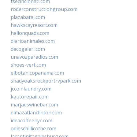
tsecincinnati.com
roderconstructiongroup.com
plazabatai.com
hawkscayresort.com
hellonquads.com
diarioanimales.com
decogaleri.com
unavozparadios.com
shoes-vert.com
elbotanicopanama.com
shadyoaksrockportrvpark.com
jccoinlaundry.com
kautorepair.com
marjaeswinebar.com
elmazatlanclinton.com
ideacoffeenyc.com
odieschillicothe.com
lacantinitagalesburg.com