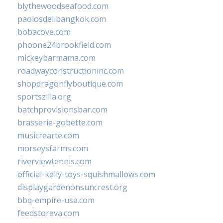
blythewoodseafood.com
paolosdelibangkok.com
bobacove.com
phoone24brookfield.com
mickeybarmama.com
roadwayconstructioninc.com
shopdragonflyboutique.com
sportszilla.org
batchprovisionsbar.com
brasserie-gobette.com
musicrearte.com
morseysfarms.com
riverviewtennis.com
official-kelly-toys-squishmallows.com
displaygardenonsuncrest.org
bbq-empire-usa.com
feedstoreva.com