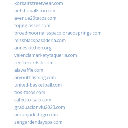
korsairstreetwear.com
petshopallston.com
avenue26tacos.com
topgglasses.com
broadmoornailsspacoloradosprings.com
missblackpasadena.com
anneskitchen.org
valenciamarketytaqueria.com
reefrecordsllc.com
alawaffle.com
aryouthfishing.com
united-basketball.com
tios-tacos.com
cafecito-satx.com
graduacionviu2023.com
pecanjackstogo.com
zengardendayspa.com