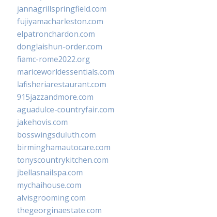
jannagrillspringfield.com
fujiyamacharleston.com
elpatronchardon.com
donglaishun-order.com
fiamc-rome2022.org
mariceworldessentials.com
lafisheriarestaurant.com
915jazzandmore.com
aguadulce-countryfair.com
jakehovis.com
bosswingsduluth.com
birminghamautocare.com
tonyscountrykitchen.com
jbellasnailspa.com
mychaihouse.com
alvisgrooming.com
thegeorginaestate.com