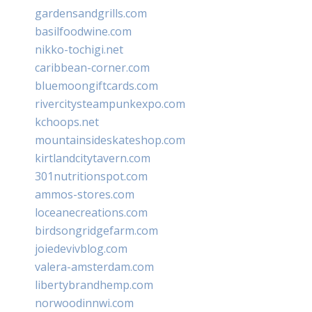
gardensandgrills.com
basilfoodwine.com
nikko-tochigi.net
caribbean-corner.com
bluemoongiftcards.com
rivercitysteampunkexpo.com
kchoops.net
mountainsideskateshop.com
kirtlandcitytavern.com
301nutritionspot.com
ammos-stores.com
loceanecreations.com
birdsongridgefarm.com
joiedevivblog.com
valera-amsterdam.com
libertybrandhemp.com
norwoodinnwi.com