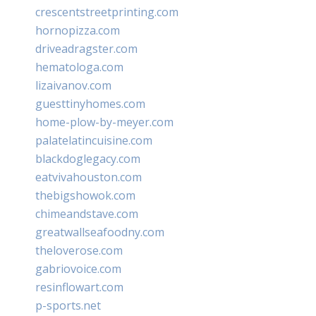
crescentstreetprinting.com
hornopizza.com
driveadragster.com
hematologa.com
lizaivanov.com
guesttinyhomes.com
home-plow-by-meyer.com
palatelatincuisine.com
blackdoglegacy.com
eatvivahouston.com
thebigshowok.com
chimeandstave.com
greatwallseafoodny.com
theloverose.com
gabriovoice.com
resinflowart.com
p-sports.net