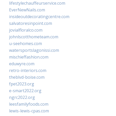
lifestylechauffeurservice.com
EverNewNails.com
insideoutdecoratingcentre.com
salvatoresinpoint.com
jovialfloralco.com
johnlscotthometeam.com
u-seehomes.com
watersportslagonissi.com
mischieffashion.com
eduwyre.com
retro-interiors.com
theblvd-boise.com
fpet2023.org
e-smart2022.org
ngrc2022.org
leesfamilyfoods.com
lewis-lewis-cpas.com