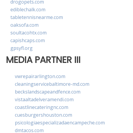
drogopets.com
ediblechalk.com
tabletennisnearme.com
oaksofa.com
soultacohtx.com
capishcaps.com
gpsyfl.org
MEDIA PARTNER III
vwrepairarlington.com
cleaningservicebaltimore-md.com
beckslandscapeandfence.com
vistaaltadelveramendi.com
coastlinecateringnc.com
cuesburgershouston.com
psicologiaespecializadaencampeche.com
dmtacos.com