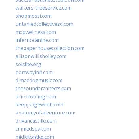
walkers-treeservice.com
shopmossi.com
untamedcollectivesd.com
mxpwellness.com
infernocanine.com
thepaperhousecollection.com
allisonwillisholley.com
solslite.org
portwayinn.com
djmaddogmusic.com
thesoundarchitects.com
allin1roofing.com
keepjudgewebb.com
anatomyofadventure.com
drivancastillo.com
cmmedspa.com
midletontkd.com