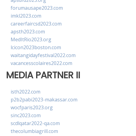
apsdfd2023.org
forumausape2023.com
imkl2023.com
careerfaircsd2023.com
apsth2023.com
MedItRio2023.org
lcicon2023boston.com
waitangidayfestival2022.com
vacancesscolaires2022.com
MEDIA PARTNER II
isth2022.com
p2b2pabi2023-makassar.com
wocfparis2023.org
sinc2023.com
scdlqatar2022-qa.com
thecolumbiagrill.com