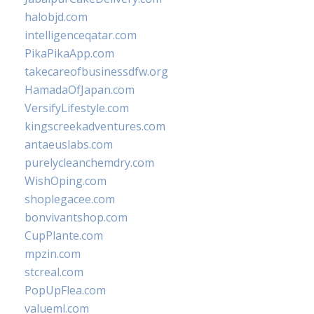
halobjd.com
intelligenceqatar.com
PikaPikaApp.com
takecareofbusinessdfw.org
HamadaOfJapan.com
VersifyLifestyle.com
kingscreekadventures.com
antaeuslabs.com
purelycleanchemdry.com
WishOping.com
shoplegacee.com
bonvivantshop.com
CupPlante.com
mpzin.com
stcreal.com
PopUpFlea.com
valueml.com