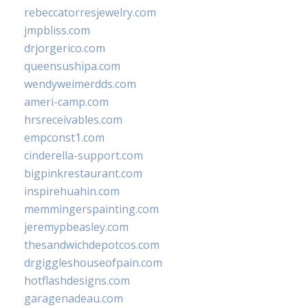
rebeccatorresjewelry.com
jmpbliss.com
drjorgerico.com
queensushipa.com
wendyweimerdds.com
ameri-camp.com
hrsreceivables.com
empconst1.com
cinderella-support.com
bigpinkrestaurant.com
inspirehuahin.com
memmingerspainting.com
jeremypbeasley.com
thesandwichdepotcos.com
drgiggleshouseofpain.com
hotflashdesigns.com
garagenadeau.com