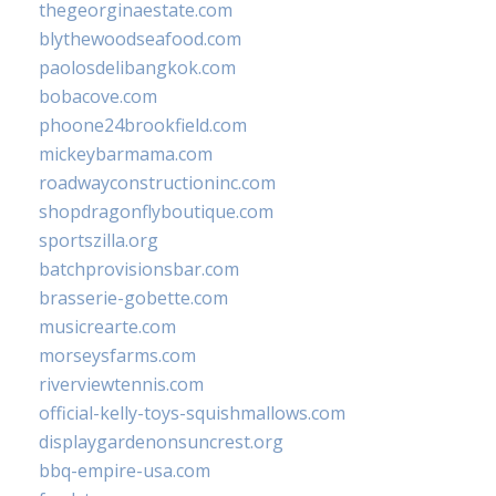
thegeorginaestate.com
blythewoodseafood.com
paolosdelibangkok.com
bobacove.com
phoone24brookfield.com
mickeybarmama.com
roadwayconstructioninc.com
shopdragonflyboutique.com
sportszilla.org
batchprovisionsbar.com
brasserie-gobette.com
musicrearte.com
morseysfarms.com
riverviewtennis.com
official-kelly-toys-squishmallows.com
displaygardenonsuncrest.org
bbq-empire-usa.com