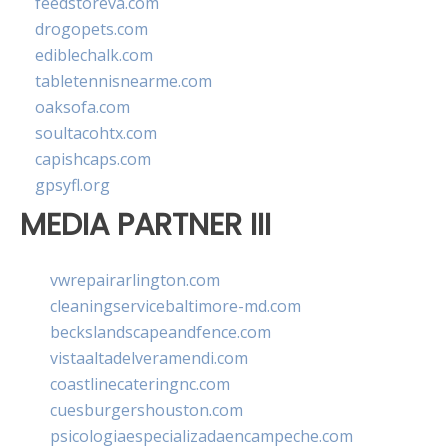
feedstoreva.com
drogopets.com
ediblechalk.com
tabletennisnearme.com
oaksofa.com
soultacohtx.com
capishcaps.com
gpsyfl.org
MEDIA PARTNER III
vwrepairarlington.com
cleaningservicebaltimore-md.com
beckslandscapeandfence.com
vistaaltadelveramendi.com
coastlinecateringnc.com
cuesburgershouston.com
psicologiaespecializadaencampeche.com