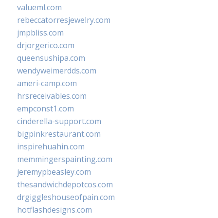
valueml.com
rebeccatorresjewelry.com
jmpbliss.com
drjorgerico.com
queensushipa.com
wendyweimerdds.com
ameri-camp.com
hrsreceivables.com
empconst1.com
cinderella-support.com
bigpinkrestaurant.com
inspirehuahin.com
memmingerspainting.com
jeremypbeasley.com
thesandwichdepotcos.com
drgiggleshouseofpain.com
hotflashdesigns.com