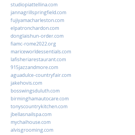
studiopiattellina.com
jannagrillspringfield.com
fujiyamacharleston.com
elpatronchardon.com
donglaishun-order.com
fiamc-rome2022.org
mariceworldessentials.com
lafisheriarestaurant.com
915jazzandmore.com
aguadulce-countryfair.com
jakehovis.com
bosswingsduluth.com
birminghamautocare.com
tonyscountrykitchen.com
jbellasnailspa.com
mychaihouse.com
alvisgrooming.com