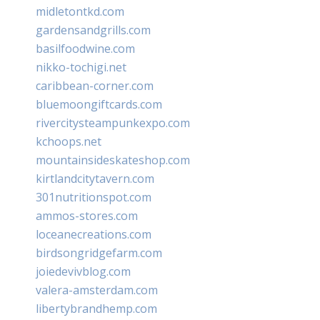
midletontkd.com
gardensandgrills.com
basilfoodwine.com
nikko-tochigi.net
caribbean-corner.com
bluemoongiftcards.com
rivercitysteampunkexpo.com
kchoops.net
mountainsideskateshop.com
kirtlandcitytavern.com
301nutritionspot.com
ammos-stores.com
loceanecreations.com
birdsongridgefarm.com
joiedevivblog.com
valera-amsterdam.com
libertybrandhemp.com