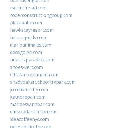
bennusehgall.com
tsecincinnati.com
roderconstructiongroup.com
plazabatai.com
hawkscayresort.com
hellonquads.com
diarioanimales.com
decogaleri.com
unavozparadios.com
shoes-vert.com
elbotanicopanama.com
shadyoaksrockportrvpark.com
jccoinlaundry.com
kautorepair.com
marjaeswinebar.com
elmazatlanclinton.com
ideacoffeenyc.com
odieschillicothe.com