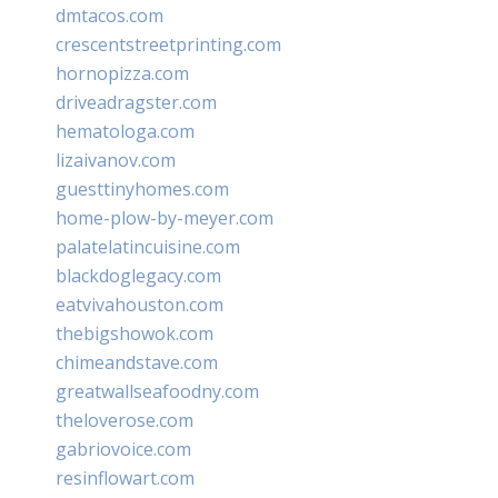
dmtacos.com
crescentstreetprinting.com
hornopizza.com
driveadragster.com
hematologa.com
lizaivanov.com
guesttinyhomes.com
home-plow-by-meyer.com
palatelatincuisine.com
blackdoglegacy.com
eatvivahouston.com
thebigshowok.com
chimeandstave.com
greatwallseafoodny.com
theloverose.com
gabriovoice.com
resinflowart.com