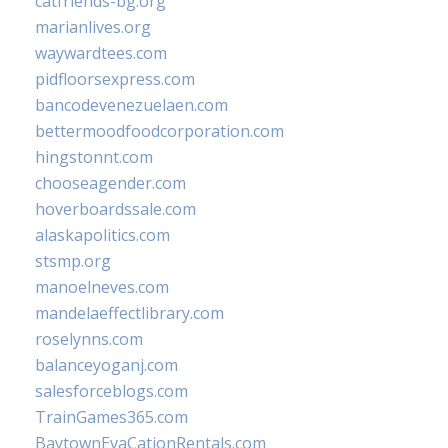
catfriends-bg.org
marianlives.org
waywardtees.com
pidfloorsexpress.com
bancodevenezuelaen.com
bettermoodfoodcorporation.com
hingstonnt.com
chooseagender.com
hoverboardssale.com
alaskapolitics.com
stsmp.org
manoelneves.com
mandelaeffectlibrary.com
roselynns.com
balanceyoganj.com
salesforceblogs.com
TrainGames365.com
BaytownEvaCationRentals.com