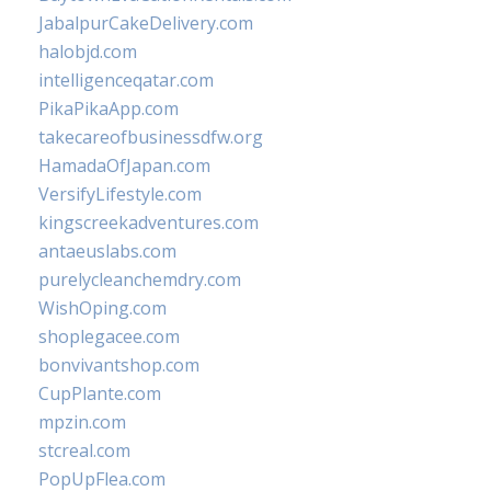
JabalpurCakeDelivery.com
halobjd.com
intelligenceqatar.com
PikaPikaApp.com
takecareofbusinessdfw.org
HamadaOfJapan.com
VersifyLifestyle.com
kingscreekadventures.com
antaeuslabs.com
purelycleanchemdry.com
WishOping.com
shoplegacee.com
bonvivantshop.com
CupPlante.com
mpzin.com
stcreal.com
PopUpFlea.com