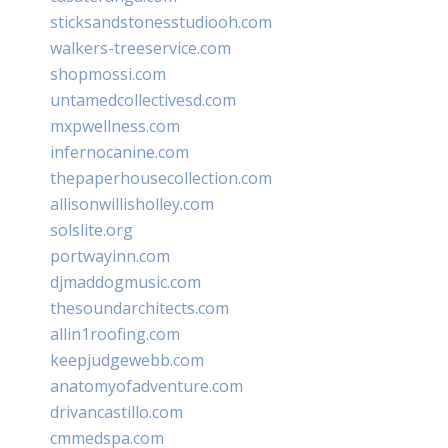
sticksandstonesstudiooh.com
walkers-treeservice.com
shopmossi.com
untamedcollectivesd.com
mxpwellness.com
infernocanine.com
thepaperhousecollection.com
allisonwillisholley.com
solslite.org
portwayinn.com
djmaddogmusic.com
thesoundarchitects.com
allin1roofing.com
keepjudgewebb.com
anatomyofadventure.com
drivancastillo.com
cmmedspa.com