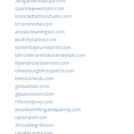
zengardendayspa.com
sparklejewelryinc.com
ironcladtattoostudio.com
bruinshome.com
annascleaningsvc.com
wolfcitytattoo.com
oysterbayturkeytrot.com
lafronterarestauranteybar.com
lilyandrosetearoom.com
olivesburgberrypatch.com
theslushkids.com
giobastian.com
glpascensori.com
rifloorepoxy.com
woolleymillingandpaving.com
uptonpvd.com
2troublegrill.com
casateranga.com