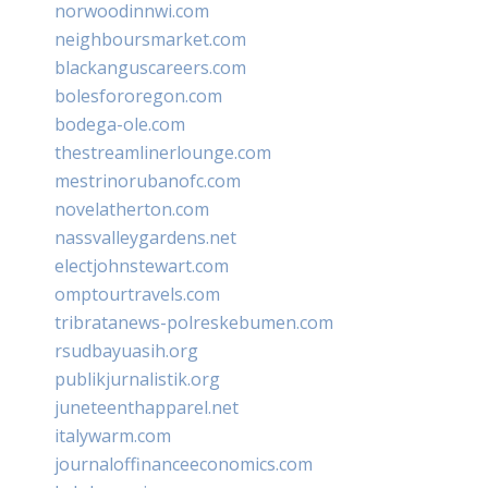
norwoodinnwi.com
neighboursmarket.com
blackanguscareers.com
bolesfororegon.com
bodega-ole.com
thestreamlinerlounge.com
mestrinorubanofc.com
novelatherton.com
nassvalleygardens.net
electjohnstewart.com
omptourtravels.com
tribratanews-polreskebumen.com
rsudbayuasih.org
publikjurnalistik.org
juneteenthapparel.net
italywarm.com
journaloffinanceeconomics.com