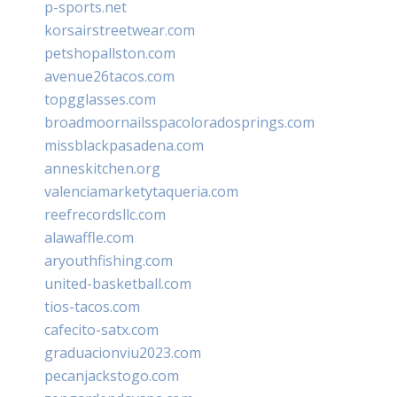
p-sports.net
korsairstreetwear.com
petshopallston.com
avenue26tacos.com
topgglasses.com
broadmoornailsspacoloradosprings.com
missblackpasadena.com
anneskitchen.org
valenciamarketytaqueria.com
reefrecordsllc.com
alawaffle.com
aryouthfishing.com
united-basketball.com
tios-tacos.com
cafecito-satx.com
graduacionviu2023.com
pecanjackstogo.com