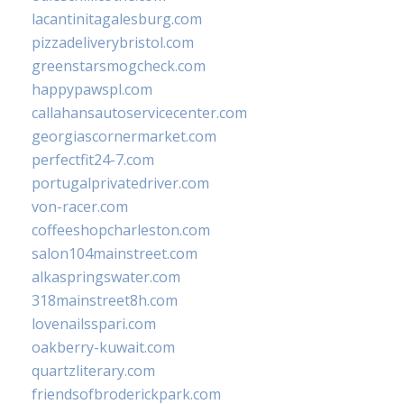
lacantinitagalesburg.com
pizzadeliverybristol.com
greenstarsmogcheck.com
happypawspl.com
callahansautoservicecenter.com
georgiascornermarket.com
perfectfit24-7.com
portugalprivatedriver.com
von-racer.com
coffeeshopcharleston.com
salon104mainstreet.com
alkaspringswater.com
318mainstreet8h.com
lovenailsspari.com
oakberry-kuwait.com
quartzliterary.com
friendsofbroderickpark.com