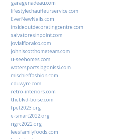
garagenadeau.com
lifestylechauffeurservice.com
EverNewNails.com
insideoutdecoratingcentre.com
salvatoresinpoint.com
jovialfloralco.com
johnlscotthometeam.com
u-seehomes.com
watersportslagonissi.com
mischieffashion.com
eduwyre.com
retro-interiors.com
theblvd-boise.com
fpet2023.org
e-smart2022.org
ngrc2022.org
leesfamilyfoods.com