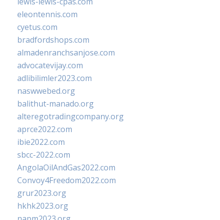
lewis-lewis-cpas.com
eleontennis.com
cyetus.com
bradfordshops.com
almadenranchsanjose.com
advocatevijay.com
adlibilimler2023.com
naswwebed.org
balithut-manado.org
alteregotradingcompany.org
aprce2022.com
ibie2022.com
sbcc-2022.com
AngolaOilAndGas2022.com
Convoy4Freedom2022.com
grur2023.org
hkhk2023.org
napm2023.org