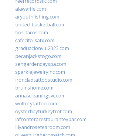
reefrecordsllc.com
alawaffle.com
aryouthfishing.com
united-basketball.com
tios-tacos.com
cafecito-satx.com
graduacionviu2023.com
pecanjackstogo.com
zengardendayspa.com
sparklejewelryinc.com
ironcladtattoostudio.com
bruinshome.com
annascleaningsvc.com
wolfcitytattoo.com
oysterbayturkeytrot.com
lafronterarestauranteybar.com
lilyandrosetearoom.com
olivesburgberrypatch.com