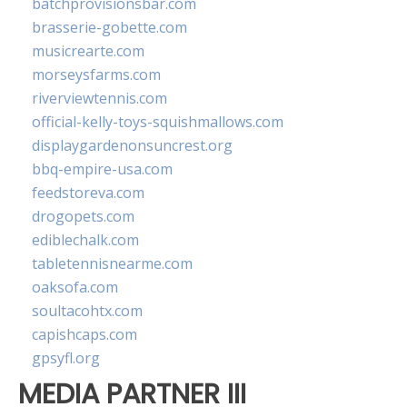
batchprovisionsbar.com
brasserie-gobette.com
musicrearte.com
morseysfarms.com
riverviewtennis.com
official-kelly-toys-squishmallows.com
displaygardenonsuncrest.org
bbq-empire-usa.com
feedstoreva.com
drogopets.com
ediblechalk.com
tabletennisnearme.com
oaksofa.com
soultacohtx.com
capishcaps.com
gpsyfl.org
MEDIA PARTNER III