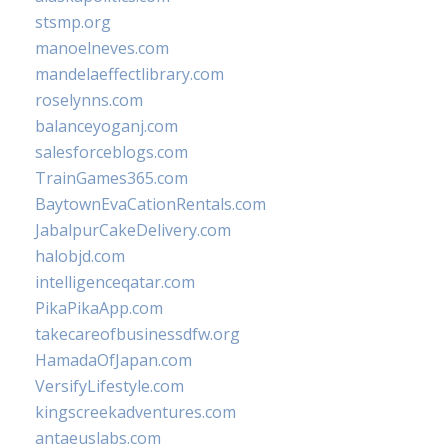
stsmp.org
manoelneves.com
mandelaeffectlibrary.com
roselynns.com
balanceyoganj.com
salesforceblogs.com
TrainGames365.com
BaytownEvaCationRentals.com
JabalpurCakeDelivery.com
halobjd.com
intelligenceqatar.com
PikaPikaApp.com
takecareofbusinessdfw.org
HamadaOfJapan.com
VersifyLifestyle.com
kingscreekadventures.com
antaeuslabs.com