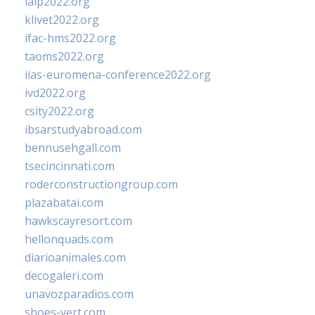
ialp2022.org
klivet2022.org
ifac-hms2022.org
taoms2022.org
iias-euromena-conference2022.org
ivd2022.org
csity2022.org
ibsarstudyabroad.com
bennusehgall.com
tsecincinnati.com
roderconstructiongroup.com
plazabatai.com
hawkscayresort.com
hellonquads.com
diarioanimales.com
decogaleri.com
unavozparadios.com
shoes-vert.com