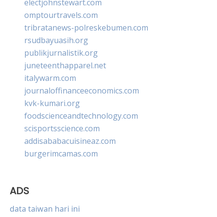
electjohnstewart.com
omptourtravels.com
tribratanews-polreskebumen.com
rsudbayuasih.org
publikjurnalistik.org
juneteenthapparel.net
italywarm.com
journaloffinanceeconomics.com
kvk-kumari.org
foodscienceandtechnology.com
scisportsscience.com
addisababacuisineaz.com
burgerimcamas.com
ADS
data taiwan hari ini