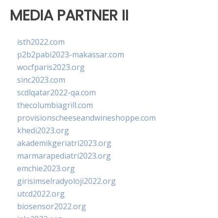
MEDIA PARTNER II
isth2022.com
p2b2pabi2023-makassar.com
wocfparis2023.org
sinc2023.com
scdlqatar2022-qa.com
thecolumbiagrill.com
provisionscheeseandwineshoppe.com
khedi2023.org
akademikgeriatri2023.org
marmarapediatri2023.org
emchie2023.org
girisimselradyoloji2022.org
utcd2022.org
biosensor2022.org