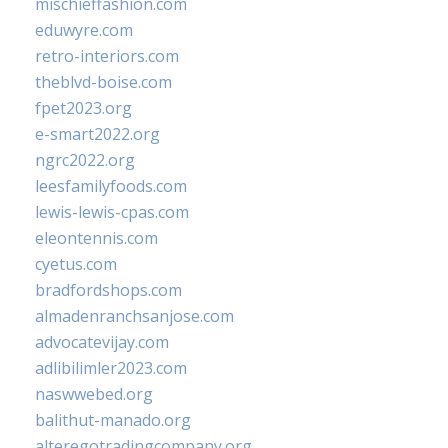
mischieffashion.com
eduwyre.com
retro-interiors.com
theblvd-boise.com
fpet2023.org
e-smart2022.org
ngrc2022.org
leesfamilyfoods.com
lewis-lewis-cpas.com
eleontennis.com
cyetus.com
bradfordshops.com
almadenranchsanjose.com
advocatevijay.com
adlibilimler2023.com
naswwebed.org
balithut-manado.org
alteregotradingcompany.org