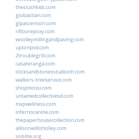
theslushkids.com
giobastian.com
glpascensori.com
rifloorepoxy.com
woolleymillingandpaving.com
uptonpvd.com
2troublegrill.com
casateranga.com
sticksandstonesstudiooh.com
walkers-treeservice.com
shopmossi.com
untamedcollectivesd.com
mxpwellness.com
infernocanine.com
thepaperhousecollection.com
allisonwillisholley.com
solslite.org