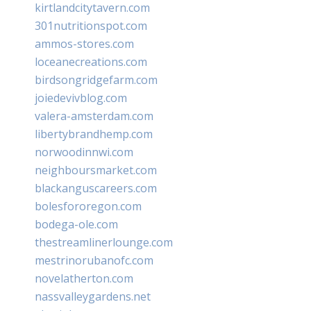
kirtlandcitytavern.com
301nutritionspot.com
ammos-stores.com
loceanecreations.com
birdsongridgefarm.com
joiedevivblog.com
valera-amsterdam.com
libertybrandhemp.com
norwoodinnwi.com
neighboursmarket.com
blackanguscareers.com
bolesfororegon.com
bodega-ole.com
thestreamlinerlounge.com
mestrinorubanofc.com
novelatherton.com
nassvalleygardens.net