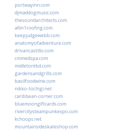
portwayinn.com
djmaddogmusic.com
thesoundarchitects.com
allin1roofing.com
keepjudgewebb.com
anatomyofadventure.com
drivancastillo.com
cmmedspa.com
midletontkd.com
gardensandgrills.com
basilfoodwine.com
nikko-tochigi.net
caribbean-corner.com
bluemoongiftcards.com
rivercitysteampunkexpo.com
kchoops.net
mountainsideskateshop.com