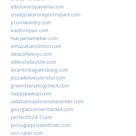
elbotanicopanama.com
shadyoaksrockportrvpark.com
jccoinlaundry.com
kautorepair.com
marjaeswinebar.com
elmazatlanclinton.com
ideacoffeenyc.com
odieschillicothe.com
lacantinitagalesburg.com
pizzadeliverybristol.com
greenstarsmogcheck.com
happypawspl.com
callahansautoservicecenter.com
georgiascornermarket.com
perfectfit24-7.com
portugalprivatedriver.com
von-racer.com