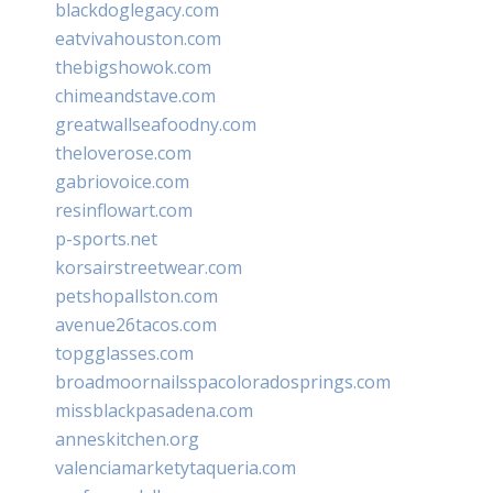
blackdoglegacy.com
eatvivahouston.com
thebigshowok.com
chimeandstave.com
greatwallseafoodny.com
theloverose.com
gabriovoice.com
resinflowart.com
p-sports.net
korsairstreetwear.com
petshopallston.com
avenue26tacos.com
topgglasses.com
broadmoornailsspacoloradosprings.com
missblackpasadena.com
anneskitchen.org
valenciamarketytaqueria.com