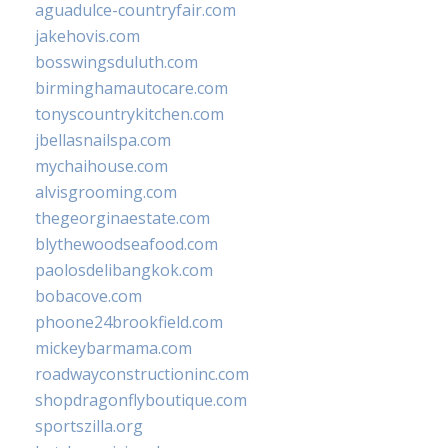
aguadulce-countryfair.com
jakehovis.com
bosswingsduluth.com
birminghamautocare.com
tonyscountrykitchen.com
jbellasnailspa.com
mychaihouse.com
alvisgrooming.com
thegeorginaestate.com
blythewoodseafood.com
paolosdelibangkok.com
bobacove.com
phoone24brookfield.com
mickeybarmama.com
roadwayconstructioninc.com
shopdragonflyboutique.com
sportszilla.org