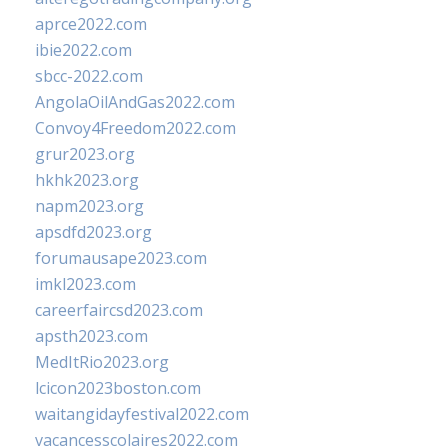
aprce2022.com
ibie2022.com
sbcc-2022.com
AngolaOilAndGas2022.com
Convoy4Freedom2022.com
grur2023.org
hkhk2023.org
napm2023.org
apsdfd2023.org
forumausape2023.com
imkl2023.com
careerfaircsd2023.com
apsth2023.com
MedItRio2023.org
lcicon2023boston.com
waitangidayfestival2022.com
vacancesscolaires2022.com