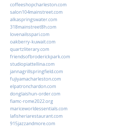
coffeeshopcharleston.com
salon104mainstreet.com
alkaspringswater.com
318mainstreet8h.com
lovenailsspari.com
oakberry-kuwait.com
quartzliterary.com
friendsofbroderickpark.com
studiopiattellina.com
jannagrillspringfield.com
fujiyamacharleston.com
elpatronchardon.com
donglaishun-order.com
fiamc-rome2022.org
mariceworldessentials.com
lafisheriarestaurant.com
915jazzandmore.com