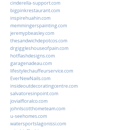
cinderella-support.com
bigpinkrestaurant.com
inspirehuahin.com
memmingerspainting.com
jeremypbeasley.com
thesandwichdepotcos.com
drgiggleshouseofpain.com
hotflashdesigns.com
garagenadeau.com
lifestylechauffeurservice.com
EverNewNails.com
insideoutdecoratingcentre.com
salvatoresinpoint.com
jovialfloralco.com
johnlscotthometeam.com
u-seehomes.com
watersportslagonissi.com