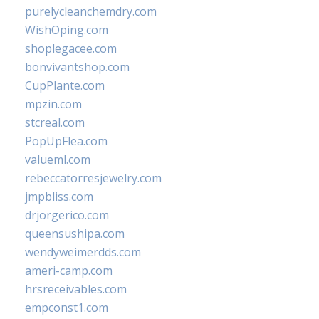
purelycleanchemdry.com
WishOping.com
shoplegacee.com
bonvivantshop.com
CupPlante.com
mpzin.com
stcreal.com
PopUpFlea.com
valueml.com
rebeccatorresjewelry.com
jmpbliss.com
drjorgerico.com
queensushipa.com
wendyweimerdds.com
ameri-camp.com
hrsreceivables.com
empconst1.com