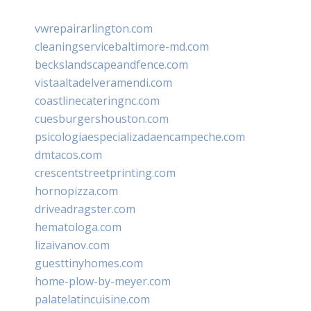
vwrepairarlington.com
cleaningservicebaltimore-md.com
beckslandscapeandfence.com
vistaaltadelveramendi.com
coastlinecateringnc.com
cuesburgershouston.com
psicologiaespecializadaencampeche.com
dmtacos.com
crescentstreetprinting.com
hornopizza.com
driveadragster.com
hematologa.com
lizaivanov.com
guesttinyhomes.com
home-plow-by-meyer.com
palatelatincuisine.com