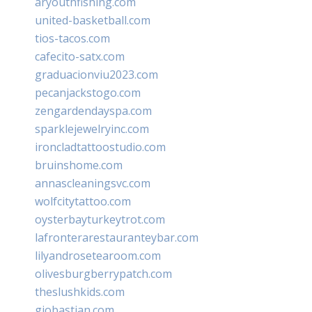
aryouthfishing.com
united-basketball.com
tios-tacos.com
cafecito-satx.com
graduacionviu2023.com
pecanjackstogo.com
zengardendayspa.com
sparklejewelryinc.com
ironcladtattoostudio.com
bruinshome.com
annascleaningsvc.com
wolfcitytattoo.com
oysterbayturkeytrot.com
lafronterarestauranteybar.com
lilyandrosetearoom.com
olivesburgberrypatch.com
theslushkids.com
giobastian.com