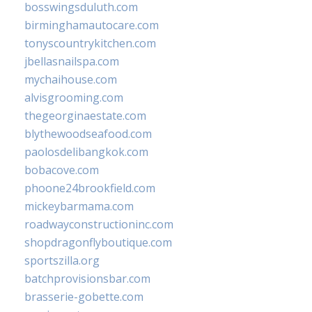
bosswingsduluth.com
birminghamautocare.com
tonyscountrykitchen.com
jbellasnailspa.com
mychaihouse.com
alvisgrooming.com
thegeorginaestate.com
blythewoodseafood.com
paolosdelibangkok.com
bobacove.com
phoone24brookfield.com
mickeybarmama.com
roadwayconstructioninc.com
shopdragonflyboutique.com
sportszilla.org
batchprovisionsbar.com
brasserie-gobette.com