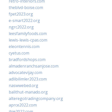
retro-interiors.com
theblvd-boise.com
fpet2023.org
e-smart2022.org
ngrc2022.org
leesfamilyfoods.com
lewis-lewis-cpas.com
eleontennis.com
cyetus.com
bradfordshops.com
almadenranchsanjose.com
advocatevijay.com
adlibilimler2023.com
naswwebed.org
balithut-manado.org
alteregotradingcompany.org
aprce2022.com
ibie2022.com