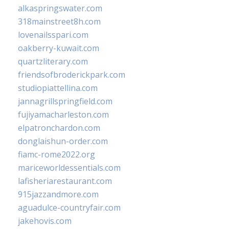
alkaspringswater.com
318mainstreet8h.com
lovenailsspari.com
oakberry-kuwait.com
quartzliterary.com
friendsofbroderickpark.com
studiopiattellina.com
jannagrillspringfield.com
fujiyamacharleston.com
elpatronchardon.com
donglaishun-order.com
fiamc-rome2022.org
mariceworldessentials.com
lafisheriarestaurant.com
915jazzandmore.com
aguadulce-countryfair.com
jakehovis.com