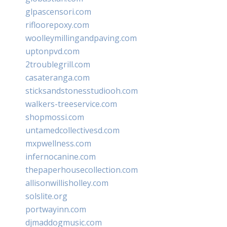
glpascensori.com
rifloorepoxy.com
woolleymillingandpaving.com
uptonpvd.com
2troublegrill.com
casateranga.com
sticksandstonesstudiooh.com
walkers-treeservice.com
shopmossi.com
untamedcollectivesd.com
mxpwellness.com
infernocanine.com
thepaperhousecollection.com
allisonwillisholley.com
solslite.org
portwayinn.com
djmaddogmusic.com