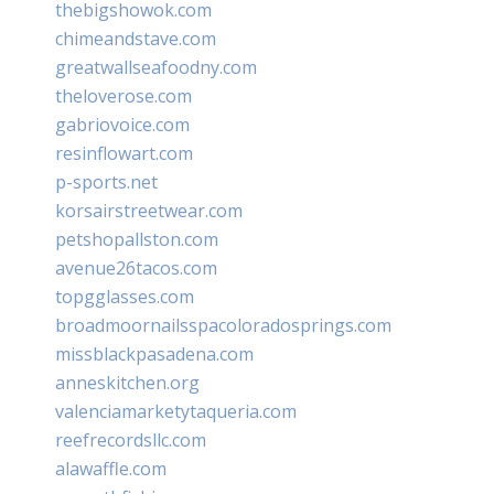
thebigshowok.com
chimeandstave.com
greatwallseafoodny.com
theloverose.com
gabriovoice.com
resinflowart.com
p-sports.net
korsairstreetwear.com
petshopallston.com
avenue26tacos.com
topgglasses.com
broadmoornailsspacoloradosprings.com
missblackpasadena.com
anneskitchen.org
valenciamarketytaqueria.com
reefrecordsllc.com
alawaffle.com