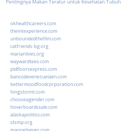
Pentingnya Makan Teratur untuk Kesehatan Tubuh
okhealthcareers.com
theintexperience.com
unboundedthefilm.com
catfriends-bg.org
marianlives.org
waywardtees.com
pidfloorsexpress.com
bancodevenezuelaen.com
bettermoodfoodcorporation.com
hingstonnt.com
chooseagender.com
hoverboardssale.com
alaskapolitics.com
stsmp.org
manoelneves.com