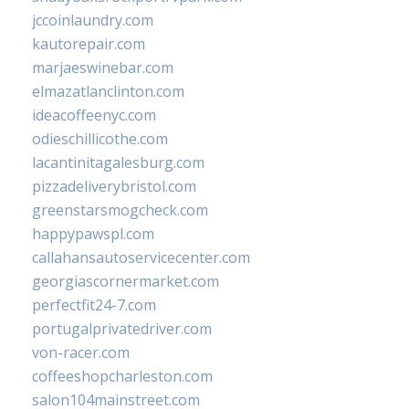
jccoinlaundry.com
kautorepair.com
marjaeswinebar.com
elmazatlanclinton.com
ideacoffeenyc.com
odieschillicothe.com
lacantinitagalesburg.com
pizzadeliverybristol.com
greenstarsmogcheck.com
happypawspl.com
callahansautoservicecenter.com
georgiascornermarket.com
perfectfit24-7.com
portugalprivatedriver.com
von-racer.com
coffeeshopcharleston.com
salon104mainstreet.com