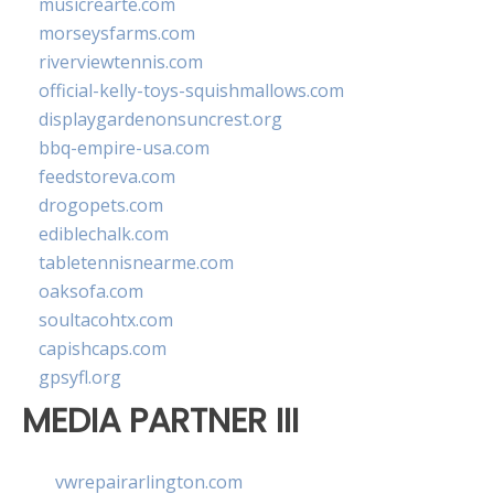
musicrearte.com
morseysfarms.com
riverviewtennis.com
official-kelly-toys-squishmallows.com
displaygardenonsuncrest.org
bbq-empire-usa.com
feedstoreva.com
drogopets.com
ediblechalk.com
tabletennisnearme.com
oaksofa.com
soultacohtx.com
capishcaps.com
gpsyfl.org
MEDIA PARTNER III
vwrepairarlington.com