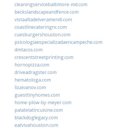
cleaningservicebaltimore-md.com
beckslandscapeandfence.com
vistaaltadelveramendi.com
coastlinecateringnc.com
cuesburgershouston.com
psicologiaespecializadaencampeche.com
dmtacos.com
crescentstreetprinting.com
hornopizza.com
driveadragster.com
hematologa.com
lizaivanov.com
guesttinyhomes.com
home-plow-by-meyer.com
palatelatincuisine.com
blackdoglegacy.com
eatvivahouston.com