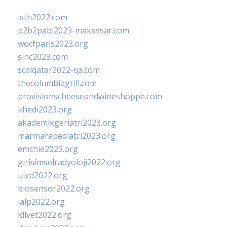
isth2022.com
p2b2pabi2023-makassar.com
wocfparis2023.org
sinc2023.com
scdlqatar2022-qa.com
thecolumbiagrill.com
provisionscheeseandwineshoppe.com
khedi2023.org
akademikgeriatri2023.org
marmarapediatri2023.org
emchie2023.org
girisimselradyoloji2022.org
utcd2022.org
biosensor2022.org
ialp2022.org
klivet2022.org