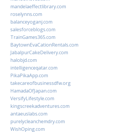
mandelaeffectlibrary.com
roselynns.com
balanceyoganj.com
salesforceblogs.com
TrainGames365.com
BaytownEvaCationRentals.com
JabalpurCakeDelivery.com
halobjd.com
intelligenceqatar.com
PikaPikaApp.com
takecareofbusinessdfw.org
HamadaOfJapan.com
VersifyLifestyle.com
kingscreekadventures.com
antaeuslabs.com
purelycleanchemdry.com
WishOping.com