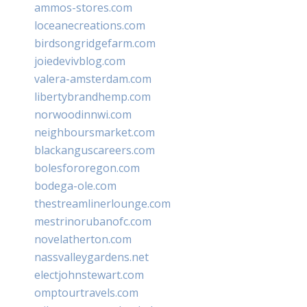
ammos-stores.com
loceanecreations.com
birdsongridgefarm.com
joiedevivblog.com
valera-amsterdam.com
libertybrandhemp.com
norwoodinnwi.com
neighboursmarket.com
blackanguscareers.com
bolesfororegon.com
bodega-ole.com
thestreamlinerlounge.com
mestrinorubanofc.com
novelatherton.com
nassvalleygardens.net
electjohnstewart.com
omptourtravels.com