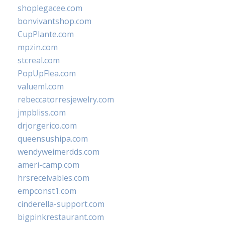
shoplegacee.com
bonvivantshop.com
CupPlante.com
mpzin.com
stcreal.com
PopUpFlea.com
valueml.com
rebeccatorresjewelry.com
jmpbliss.com
drjorgerico.com
queensushipa.com
wendyweimerdds.com
ameri-camp.com
hrsreceivables.com
empconst1.com
cinderella-support.com
bigpinkrestaurant.com