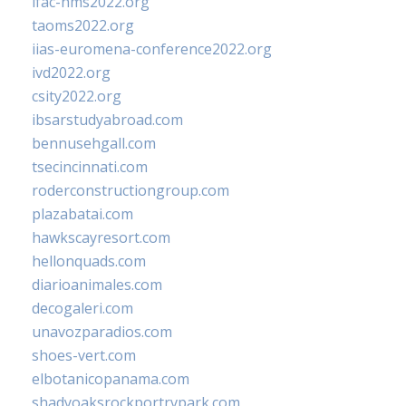
ifac-hms2022.org
taoms2022.org
iias-euromena-conference2022.org
ivd2022.org
csity2022.org
ibsarstudyabroad.com
bennusehgall.com
tsecincinnati.com
roderconstructiongroup.com
plazabatai.com
hawkscayresort.com
hellonquads.com
diarioanimales.com
decogaleri.com
unavozparadios.com
shoes-vert.com
elbotanicopanama.com
shadyoaksrockportrvpark.com