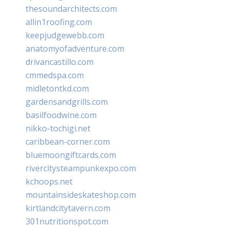
thesoundarchitects.com
allin1roofing.com
keepjudgewebb.com
anatomyofadventure.com
drivancastillo.com
cmmedspa.com
midletontkd.com
gardensandgrills.com
basilfoodwine.com
nikko-tochigi.net
caribbean-corner.com
bluemoongiftcards.com
rivercitysteampunkexpo.com
kchoops.net
mountainsideskateshop.com
kirtlandcitytavern.com
301nutritionspot.com