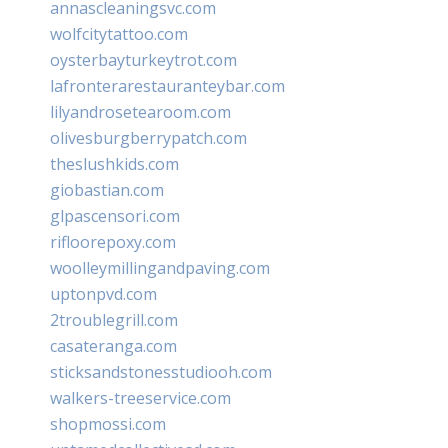
annascleaningsvc.com
wolfcitytattoo.com
oysterbayturkeytrot.com
lafronterarestauranteybar.com
lilyandrosetearoom.com
olivesburgberrypatch.com
theslushkids.com
giobastian.com
glpascensori.com
rifloorepoxy.com
woolleymillingandpaving.com
uptonpvd.com
2troublegrill.com
casateranga.com
sticksandstonesstudiooh.com
walkers-treeservice.com
shopmossi.com