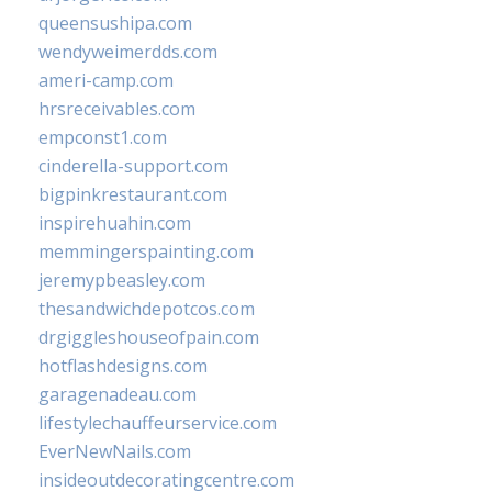
queensushipa.com
wendyweimerdds.com
ameri-camp.com
hrsreceivables.com
empconst1.com
cinderella-support.com
bigpinkrestaurant.com
inspirehuahin.com
memmingerspainting.com
jeremypbeasley.com
thesandwichdepotcos.com
drgiggleshouseofpain.com
hotflashdesigns.com
garagenadeau.com
lifestylechauffeurservice.com
EverNewNails.com
insideoutdecoratingcentre.com