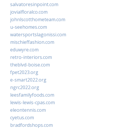
salvatoresinpoint.com
jovialfloralco.com
johnlscotthometeam.com
u-seehomes.com
watersportslagonissi.com
mischieffashion.com
eduwyre.com
retro-interiors.com
theblvd-boise.com
fpet2023.org
e-smart2022.org
ngrc2022.org
leesfamilyfoods.com
lewis-lewis-cpas.com
eleontennis.com
cyetus.com
bradfordshops.com