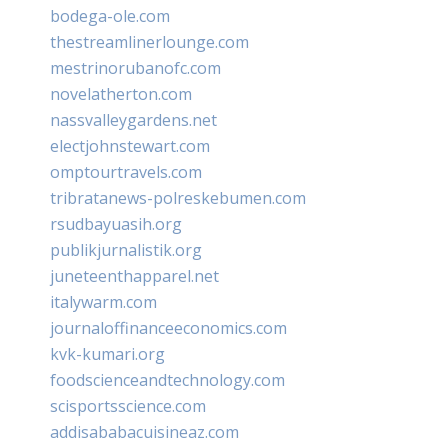
bodega-ole.com
thestreamlinerlounge.com
mestrinorubanofc.com
novelatherton.com
nassvalleygardens.net
electjohnstewart.com
omptourtravels.com
tribratanews-polreskebumen.com
rsudbayuasih.org
publikjurnalistik.org
juneteenthapparel.net
italywarm.com
journaloffinanceeconomics.com
kvk-kumari.org
foodscienceandtechnology.com
scisportsscience.com
addisababacuisineaz.com