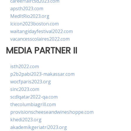
careerfaircsd2023.com
apsth2023.com
MedItRio2023.org
lcicon2023boston.com
waitangidayfestival2022.com
vacancesscolaires2022.com
MEDIA PARTNER II
isth2022.com
p2b2pabi2023-makassar.com
wocfparis2023.org
sinc2023.com
scdlqatar2022-qa.com
thecolumbiagrill.com
provisionscheeseandwineshoppe.com
khedi2023.org
akademikgeriatri2023.org