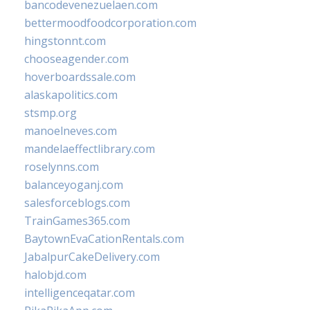
bancodevenezuelaen.com
bettermoodfoodcorporation.com
hingstonnt.com
chooseagender.com
hoverboardssale.com
alaskapolitics.com
stsmp.org
manoelneves.com
mandelaeffectlibrary.com
roselynns.com
balanceyoganj.com
salesforceblogs.com
TrainGames365.com
BaytownEvaCationRentals.com
JabalpurCakeDelivery.com
halobjd.com
intelligenceqatar.com