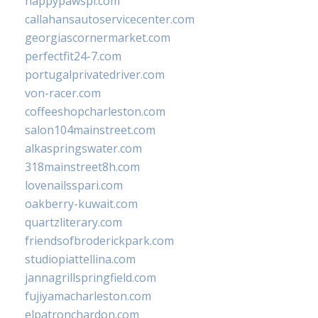
happypawspl.com
callahansautoservicecenter.com
georgiascornermarket.com
perfectfit24-7.com
portugalprivatedriver.com
von-racer.com
coffeeshopcharleston.com
salon104mainstreet.com
alkaspringswater.com
318mainstreet8h.com
lovenailsspari.com
oakberry-kuwait.com
quartzliterary.com
friendsofbroderickpark.com
studiopiattellina.com
jannagrillspringfield.com
fujiyamacharleston.com
elpatronchardon.com