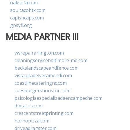
oaksofa.com
soultacohtx.com
capishcaps.com
gpsyfl.org
MEDIA PARTNER III
vwrepairarlington.com
cleaningservicebaltimore-md.com
beckslandscapeandfence.com
vistaaltadelveramendi.com
coastlinecateringnc.com
cuesburgershouston.com
psicologiaespecializadaencampeche.com
dmtacos.com
crescentstreetprinting.com
hornopizza.com
driveadragster.com