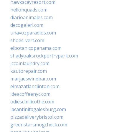
hawkscayresort.com
hellonquads.com
diarioanimales.com
decogaleri.com
unavozparadios.com
shoes-vert.com
elbotanicopanama.com
shadyoaksrockportrvpark.com
jccoinlaundry.com
kautorepair.com
marjaeswinebar.com
elmazatlanclinton.com
ideacoffeenyc.com
odieschillicothe.com
lacantinitagalesburg.com
pizzadeliverybristol.com
greenstarsmogcheck.com