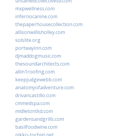
untamedcollectivesd.com
mxpwellness.com
infernocanine.com
thepaperhousecollection.com
allisonwillisholley.com
solslite.org
portwayinn.com
djmaddogmusic.com
thesoundarchitects.com
allin1roofing.com
keepjudgewebb.com
anatomyofadventure.com
drivancastillo.com
cmmedspa.com
midletontkd.com
gardensandgrills.com
basilfoodwine.com
nikko-tochigi.net