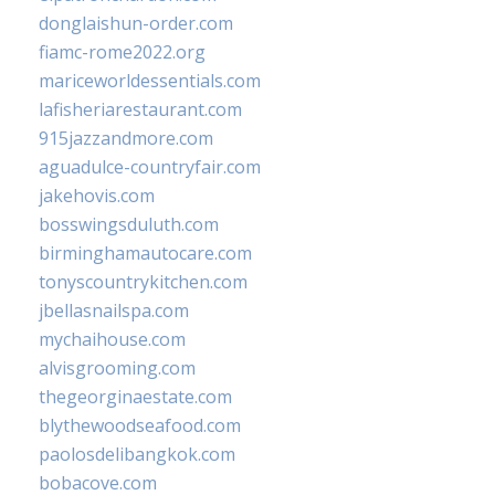
donglaishun-order.com
fiamc-rome2022.org
mariceworldessentials.com
lafisheriarestaurant.com
915jazzandmore.com
aguadulce-countryfair.com
jakehovis.com
bosswingsduluth.com
birminghamautocare.com
tonyscountrykitchen.com
jbellasnailspa.com
mychaihouse.com
alvisgrooming.com
thegeorginaestate.com
blythewoodseafood.com
paolosdelibangkok.com
bobacove.com