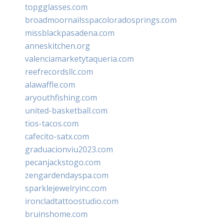
topgglasses.com
broadmoornailsspacoloradosprings.com
missblackpasadena.com
anneskitchen.org
valenciamarketytaqueria.com
reefrecordsllc.com
alawaffle.com
aryouthfishing.com
united-basketball.com
tios-tacos.com
cafecito-satx.com
graduacionviu2023.com
pecanjackstogo.com
zengardendayspa.com
sparklejewelryinc.com
ironcladtattoostudio.com
bruinshome.com