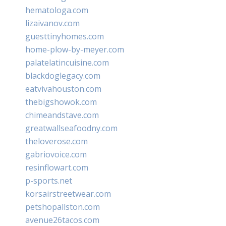
hematologa.com
lizaivanov.com
guesttinyhomes.com
home-plow-by-meyer.com
palatelatincuisine.com
blackdoglegacy.com
eatvivahouston.com
thebigshowok.com
chimeandstave.com
greatwallseafoodny.com
theloverose.com
gabriovoice.com
resinflowart.com
p-sports.net
korsairstreetwear.com
petshopallston.com
avenue26tacos.com