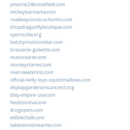
phoone24brookfield.com
mickeybarmama.com
roadwayconstructioninc.com
shopdragonflyboutique.com
sportszilla.org
batchprovisionsbar.com
brasserie-gobette.com
musicrearte.com
morseysfarms.com
riverviewtennis.com
official-kelly-toys-squishmallows.com
displaygardenonsuncrest.org
bbq-empire-usa.com
feedstoreva.com
drogopets.com
ediblechalk.com
tabletennisnearme.com