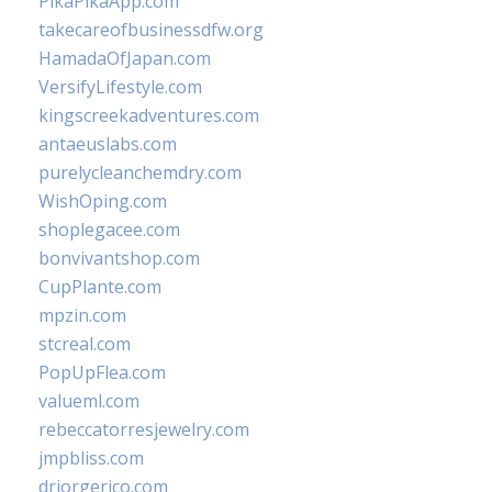
PikaPikaApp.com
takecareofbusinessdfw.org
HamadaOfJapan.com
VersifyLifestyle.com
kingscreekadventures.com
antaeuslabs.com
purelycleanchemdry.com
WishOping.com
shoplegacee.com
bonvivantshop.com
CupPlante.com
mpzin.com
stcreal.com
PopUpFlea.com
valueml.com
rebeccatorresjewelry.com
jmpbliss.com
drjorgerico.com