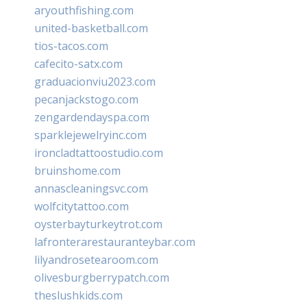
aryouthfishing.com
united-basketball.com
tios-tacos.com
cafecito-satx.com
graduacionviu2023.com
pecanjackstogo.com
zengardendayspa.com
sparklejewelryinc.com
ironcladtattoostudio.com
bruinshome.com
annascleaningsvc.com
wolfcitytattoo.com
oysterbayturkeytrot.com
lafronterarestauranteybar.com
lilyandrosetearoom.com
olivesburgberrypatch.com
theslushkids.com