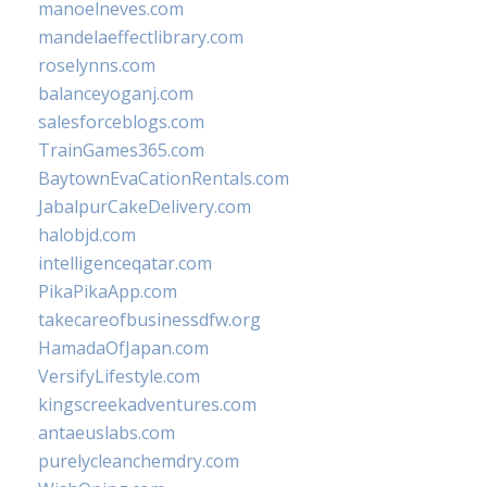
manoelneves.com
mandelaeffectlibrary.com
roselynns.com
balanceyoganj.com
salesforceblogs.com
TrainGames365.com
BaytownEvaCationRentals.com
JabalpurCakeDelivery.com
halobjd.com
intelligenceqatar.com
PikaPikaApp.com
takecareofbusinessdfw.org
HamadaOfJapan.com
VersifyLifestyle.com
kingscreekadventures.com
antaeuslabs.com
purelycleanchemdry.com