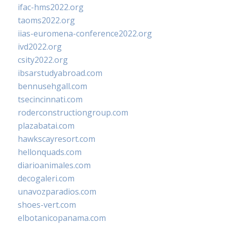
ifac-hms2022.org
taoms2022.org
iias-euromena-conference2022.org
ivd2022.org
csity2022.org
ibsarstudyabroad.com
bennusehgall.com
tsecincinnati.com
roderconstructiongroup.com
plazabatai.com
hawkscayresort.com
hellonquads.com
diarioanimales.com
decogaleri.com
unavozparadios.com
shoes-vert.com
elbotanicopanama.com