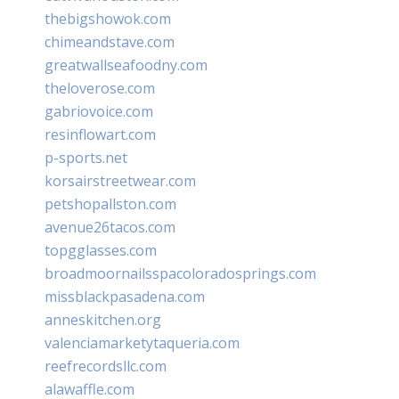
thebigshowok.com
chimeandstave.com
greatwallseafoodny.com
theloverose.com
gabriovoice.com
resinflowart.com
p-sports.net
korsairstreetwear.com
petshopallston.com
avenue26tacos.com
topgglasses.com
broadmoornailsspacoloradosprings.com
missblackpasadena.com
anneskitchen.org
valenciamarketytaqueria.com
reefrecordsllc.com
alawaffle.com