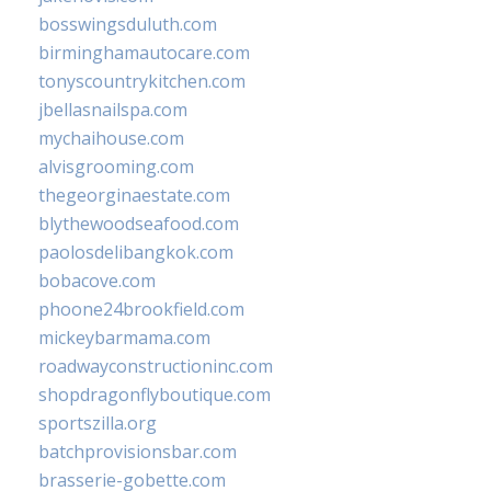
bosswingsduluth.com
birminghamautocare.com
tonyscountrykitchen.com
jbellasnailspa.com
mychaihouse.com
alvisgrooming.com
thegeorginaestate.com
blythewoodseafood.com
paolosdelibangkok.com
bobacove.com
phoone24brookfield.com
mickeybarmama.com
roadwayconstructioninc.com
shopdragonflyboutique.com
sportszilla.org
batchprovisionsbar.com
brasserie-gobette.com