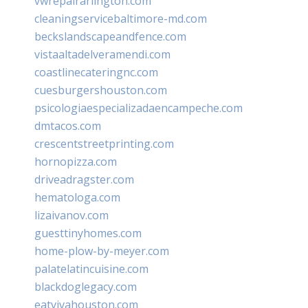
vwrepairarlington.com
cleaningservicebaltimore-md.com
beckslandscapeandfence.com
vistaaltadelveramendi.com
coastlinecateringnc.com
cuesburgershouston.com
psicologiaespecializadaencampeche.com
dmtacos.com
crescentstreetprinting.com
hornopizza.com
driveadragster.com
hematologa.com
lizaivanov.com
guesttinyhomes.com
home-plow-by-meyer.com
palatelatincuisine.com
blackdoglegacy.com
eatvivahouston.com