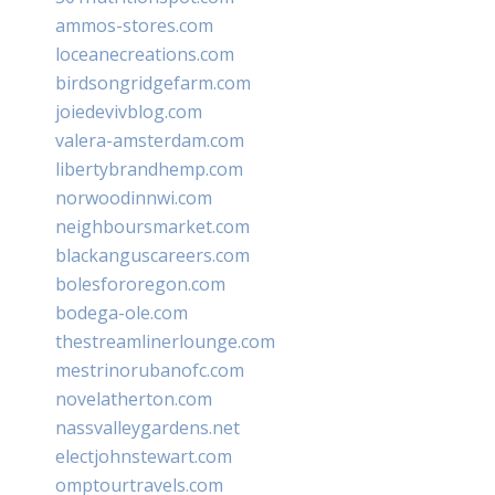
ammos-stores.com
loceanecreations.com
birdsongridgefarm.com
joiedevivblog.com
valera-amsterdam.com
libertybrandhemp.com
norwoodinnwi.com
neighboursmarket.com
blackanguscareers.com
bolesfororegon.com
bodega-ole.com
thestreamlinerlounge.com
mestrinorubanofc.com
novelatherton.com
nassvalleygardens.net
electjohnstewart.com
omptourtravels.com