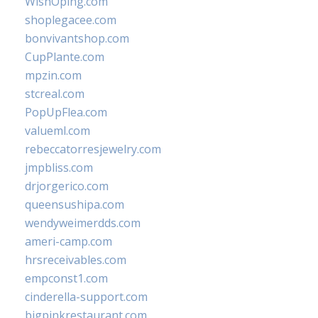
WishOping.com
shoplegacee.com
bonvivantshop.com
CupPlante.com
mpzin.com
stcreal.com
PopUpFlea.com
valueml.com
rebeccatorresjewelry.com
jmpbliss.com
drjorgerico.com
queensushipa.com
wendyweimerdds.com
ameri-camp.com
hrsreceivables.com
empconst1.com
cinderella-support.com
bigpinkrestaurant.com