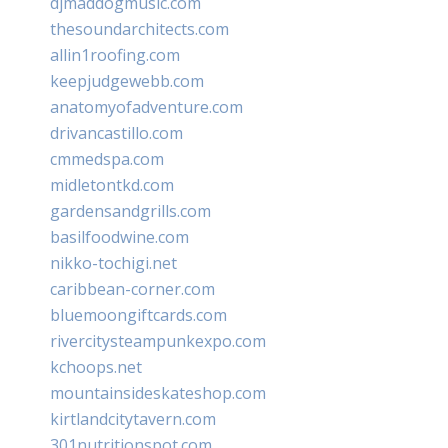
djmaddogmusic.com
thesoundarchitects.com
allin1roofing.com
keepjudgewebb.com
anatomyofadventure.com
drivancastillo.com
cmmedspa.com
midletontkd.com
gardensandgrills.com
basilfoodwine.com
nikko-tochigi.net
caribbean-corner.com
bluemoongiftcards.com
rivercitysteampunkexpo.com
kchoops.net
mountainsideskateshop.com
kirtlandcitytavern.com
301nutritionspot.com