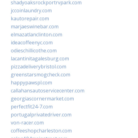
shadyoaksrockportrvpark.com
jccoinlaundry.com
kautorepair.com
marjaeswinebar.com
elmazatlanclinton.com
ideacoffeenyc.com
odieschillicothe.com
lacantinitagalesburg.com
pizzadeliverybristol.com
greenstarsmogcheck.com
happypawspl.com
callahansautoservicecenter.com
georgiascornermarket.com
perfectfit24-7.com
portugalprivatedriver.com
von-racer.com
coffeeshopcharleston.com