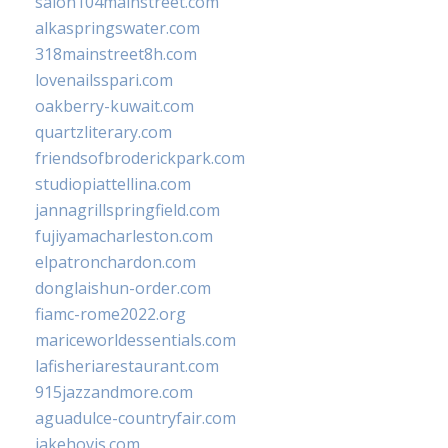
salon104mainstreet.com
alkaspringswater.com
318mainstreet8h.com
lovenailsspari.com
oakberry-kuwait.com
quartzliterary.com
friendsofbroderickpark.com
studiopiattellina.com
jannagrillspringfield.com
fujiyamacharleston.com
elpatronchardon.com
donglaishun-order.com
fiamc-rome2022.org
mariceworldessentials.com
lafisheriarestaurant.com
915jazzandmore.com
aguadulce-countryfair.com
jakehovis.com