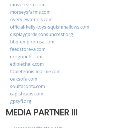
musicrearte.com
morseysfarms.com
riverviewtennis.com
official-kelly-toys-squishmallows.com
displaygardenonsuncrest.org
bbq-empire-usa.com
feedstoreva.com
drogopets.com
ediblechalk.com
tabletennisnearme.com
oaksofa.com
soultacohtx.com
capishcaps.com
gpsyfl.org
MEDIA PARTNER III