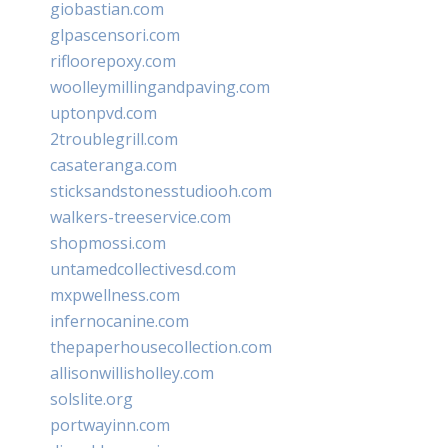
giobastian.com
glpascensori.com
rifloorepoxy.com
woolleymillingandpaving.com
uptonpvd.com
2troublegrill.com
casateranga.com
sticksandstonesstudiooh.com
walkers-treeservice.com
shopmossi.com
untamedcollectivesd.com
mxpwellness.com
infernocanine.com
thepaperhousecollection.com
allisonwillisholley.com
solslite.org
portwayinn.com