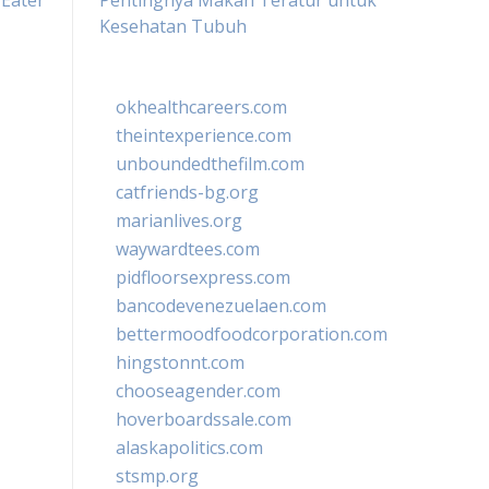
Eater
Pentingnya Makan Teratur untuk
Kesehatan Tubuh
okhealthcareers.com
theintexperience.com
unboundedthefilm.com
catfriends-bg.org
marianlives.org
waywardtees.com
pidfloorsexpress.com
bancodevenezuelaen.com
bettermoodfoodcorporation.com
hingstonnt.com
chooseagender.com
hoverboardssale.com
alaskapolitics.com
stsmp.org