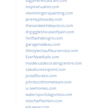
bigpinkrestaurant.com
inspirehuahin.com
memmingerspainting.com
jeremypbeasley.com
thesandwichdepotcos.com
drgiggleshouseofpain.com
hotflashdesigns.com
garagenadeau.com
lifestylechauffeurservice.com
EverNewNails.com
insideoutdecoratingcentre.com
salvatoresinpoint.com
jovialfloralco.com
johnlscotthometeam.com
u-seehomes.com
watersportslagonissi.com
mischieffashion.com
eduwyre.com