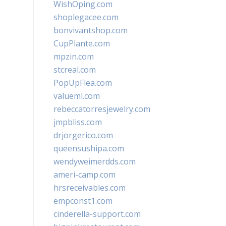
WishOping.com
shoplegacee.com
bonvivantshop.com
CupPlante.com
mpzin.com
stcreal.com
PopUpFlea.com
valueml.com
rebeccatorresjewelry.com
jmpbliss.com
drjorgerico.com
queensushipa.com
wendyweimerdds.com
ameri-camp.com
hrsreceivables.com
empconst1.com
cinderella-support.com