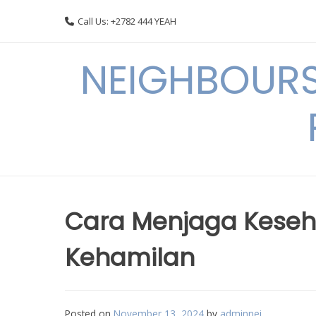
Skip
Call Us: +2782 444 YEAH
to
content
NEIGHBOURS
Cara Menjaga Keseh
Kehamilan
Posted on
November 13, 2024
by
adminnei