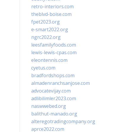
retro-interiors.com
theblvd-boise.com
fpet2023.org
e-smart2022.org
ngrc2022.org
leesfamilyfoods.com
lewis-lewis-cpas.com
eleontennis.com
cyetus.com
bradfordshops.com
almadenranchsanjose.com
advocatevijay.com
adlibilimler2023.com
naswwebed.org
balithut-manado.org
alteregotradingcompany.org
aprce2022.com