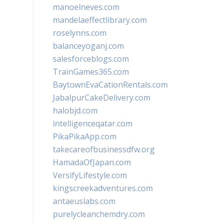
manoelneves.com
mandelaeffectlibrary.com
roselynns.com
balanceyoganj.com
salesforceblogs.com
TrainGames365.com
BaytownEvaCationRentals.com
JabalpurCakeDelivery.com
halobjd.com
intelligenceqatar.com
PikaPikaApp.com
takecareofbusinessdfw.org
HamadaOfJapan.com
VersifyLifestyle.com
kingscreekadventures.com
antaeuslabs.com
purelycleanchemdry.com