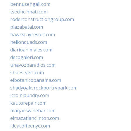
bennusehgall.com
tsecincinnati.com
roderconstructiongroup.com
plazabatai.com
hawkscayresort.com
hellonquads.com
diarioanimales.com
decogaleri.com
unavozparadios.com
shoes-vert.com
elbotanicopanama.com
shadyoaksrockportrvpark.com
jccoinlaundry.com
kautorepair.com
marjaeswinebar.com
elmazatlanclinton.com
ideacoffeenyc.com