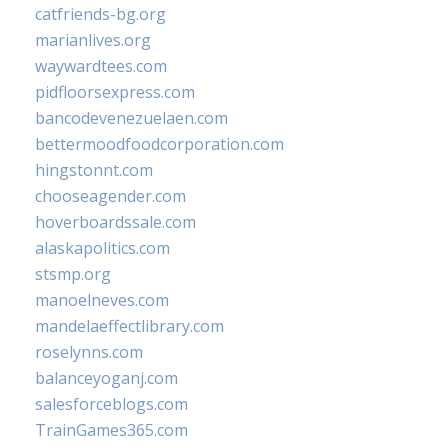
catfriends-bg.org
marianlives.org
waywardtees.com
pidfloorsexpress.com
bancodevenezuelaen.com
bettermoodfoodcorporation.com
hingstonnt.com
chooseagender.com
hoverboardssale.com
alaskapolitics.com
stsmp.org
manoelneves.com
mandelaeffectlibrary.com
roselynns.com
balanceyoganj.com
salesforceblogs.com
TrainGames365.com