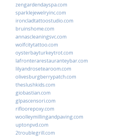
zengardendayspa.com
sparklejewelryinc.com
ironcladtattoostudio.com
bruinshome.com
annascleaningsvc.com
wolfcitytattoo.com
oysterbayturkeytrot.com
lafronterarestauranteybar.com
lilyandrosetearoom.com
olivesburgberrypatch.com
theslushkids.com
giobastian.com
glpascensori.com
rifloorepoxy.com
woolleymillingandpaving.com
uptonpvd.com
2troublegrill.com