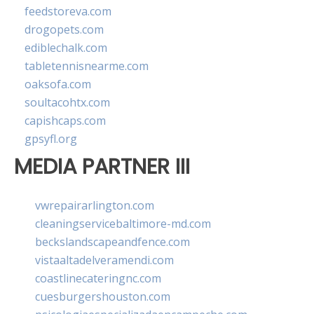
feedstoreva.com
drogopets.com
ediblechalk.com
tabletennisnearme.com
oaksofa.com
soultacohtx.com
capishcaps.com
gpsyfl.org
MEDIA PARTNER III
vwrepairarlington.com
cleaningservicebaltimore-md.com
beckslandscapeandfence.com
vistaaltadelveramendi.com
coastlinecateringnc.com
cuesburgershouston.com