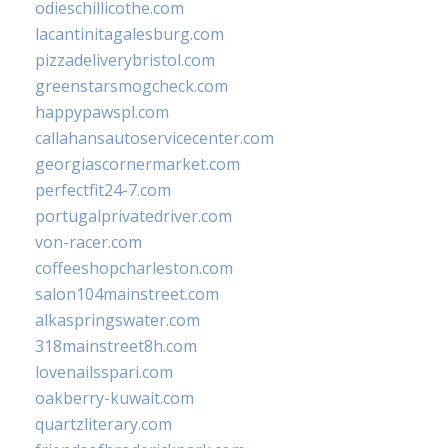
odieschillicothe.com
lacantinitagalesburg.com
pizzadeliverybristol.com
greenstarsmogcheck.com
happypawspl.com
callahansautoservicecenter.com
georgiascornermarket.com
perfectfit24-7.com
portugalprivatedriver.com
von-racer.com
coffeeshopcharleston.com
salon104mainstreet.com
alkaspringswater.com
318mainstreet8h.com
lovenailsspari.com
oakberry-kuwait.com
quartzliterary.com