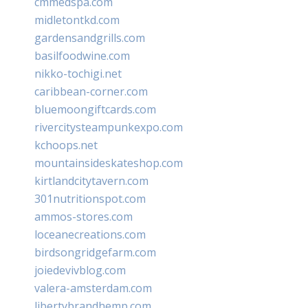
cmmedspa.com
midletontkd.com
gardensandgrills.com
basilfoodwine.com
nikko-tochigi.net
caribbean-corner.com
bluemoongiftcards.com
rivercitysteampunkexpo.com
kchoops.net
mountainsideskateshop.com
kirtlandcitytavern.com
301nutritionspot.com
ammos-stores.com
loceanecreations.com
birdsongridgefarm.com
joiedevivblog.com
valera-amsterdam.com
libertybrandhemp.com