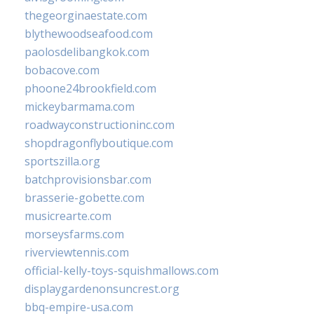
thegeorginaestate.com
blythewoodseafood.com
paolosdelibangkok.com
bobacove.com
phoone24brookfield.com
mickeybarmama.com
roadwayconstructioninc.com
shopdragonflyboutique.com
sportszilla.org
batchprovisionsbar.com
brasserie-gobette.com
musicrearte.com
morseysfarms.com
riverviewtennis.com
official-kelly-toys-squishmallows.com
displaygardenonsuncrest.org
bbq-empire-usa.com