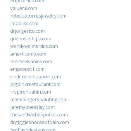
PopUpFlea.com
valueml.com
rebeccatorresjewelry.com
jmpbliss.com
drjorgerico.com
queensushipa.com
wendyweimerdds.com
ameri-camp.com
hrsreceivables.com
empconst1.com
cinderella-support.com
bigpinkrestaurant.com
inspirehuahin.com
memmingerspainting.com
jeremypbeasley.com
thesandwichdepotcos.com
drgiggleshouseofpain.com
hotflashdesigns.com