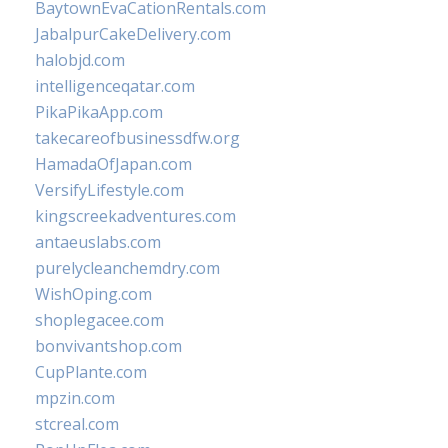
BaytownEvaCationRentals.com
JabalpurCakeDelivery.com
halobjd.com
intelligenceqatar.com
PikaPikaApp.com
takecareofbusinessdfw.org
HamadaOfJapan.com
VersifyLifestyle.com
kingscreekadventures.com
antaeuslabs.com
purelycleanchemdry.com
WishOping.com
shoplegacee.com
bonvivantshop.com
CupPlante.com
mpzin.com
stcreal.com