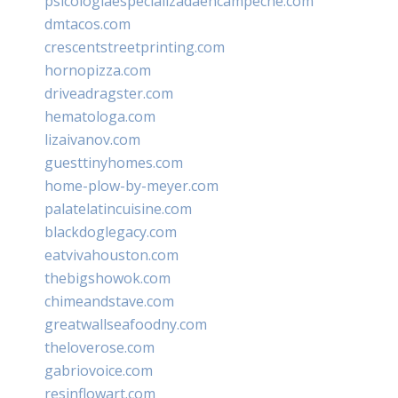
psicologiaespecializadaencampeche.com
dmtacos.com
crescentstreetprinting.com
hornopizza.com
driveadragster.com
hematologa.com
lizaivanov.com
guesttinyhomes.com
home-plow-by-meyer.com
palatelatincuisine.com
blackdoglegacy.com
eatvivahouston.com
thebigshowok.com
chimeandstave.com
greatwallseafoodny.com
theloverose.com
gabriovoice.com
resinflowart.com