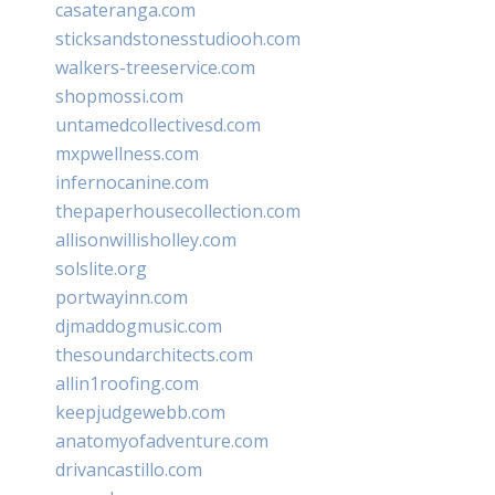
casateranga.com
sticksandstonesstudiooh.com
walkers-treeservice.com
shopmossi.com
untamedcollectivesd.com
mxpwellness.com
infernocanine.com
thepaperhousecollection.com
allisonwillisholley.com
solslite.org
portwayinn.com
djmaddogmusic.com
thesoundarchitects.com
allin1roofing.com
keepjudgewebb.com
anatomyofadventure.com
drivancastillo.com