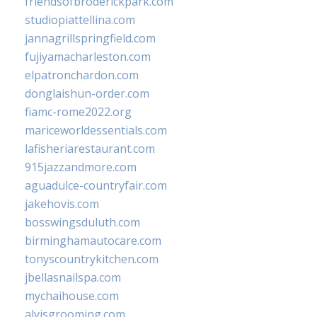
friendsofbroderickpark.com
studiopiattellina.com
jannagrillspringfield.com
fujiyamacharleston.com
elpatronchardon.com
donglaishun-order.com
fiamc-rome2022.org
mariceworldessentials.com
lafisheriarestaurant.com
915jazzandmore.com
aguadulce-countryfair.com
jakehovis.com
bosswingsduluth.com
birminghamautocare.com
tonyscountrykitchen.com
jbellasnailspa.com
mychaihouse.com
alvisgrooming.com