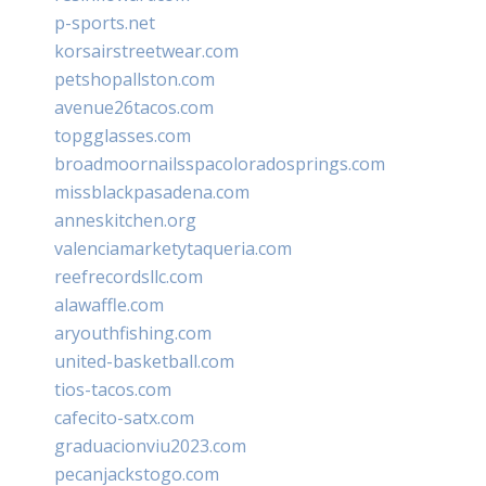
p-sports.net
korsairstreetwear.com
petshopallston.com
avenue26tacos.com
topgglasses.com
broadmoornailsspacoloradosprings.com
missblackpasadena.com
anneskitchen.org
valenciamarketytaqueria.com
reefrecordsllc.com
alawaffle.com
aryouthfishing.com
united-basketball.com
tios-tacos.com
cafecito-satx.com
graduacionviu2023.com
pecanjackstogo.com