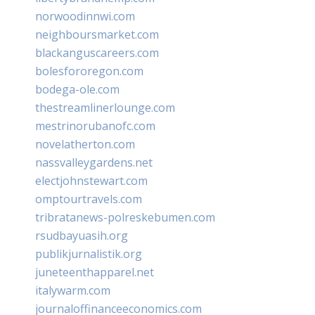
norwoodinnwi.com
neighboursmarket.com
blackanguscareers.com
bolesfororegon.com
bodega-ole.com
thestreamlinerlounge.com
mestrinorubanofc.com
novelatherton.com
nassvalleygardens.net
electjohnstewart.com
omptourtravels.com
tribratanews-polreskebumen.com
rsudbayuasih.org
publikjurnalistik.org
juneteenthapparel.net
italywarm.com
journaloffinanceeconomics.com