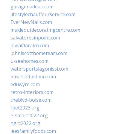
garagenadeau.com
lifestylechauffeurservice.com
EverNewNails.com
insideoutdecoratingcentre.com
salvatoresinpoint.com
jovialfloralco.com
johnlscotthometeam.com
u-seehomes.com
watersportslagonissi.com
mischieffashion.com
eduwyre.com
retro-interiors.com
theblvd-boise.com
fpet2023.org
e-smart2022.org
ngrc2022.org
leesfamilyfoods.com