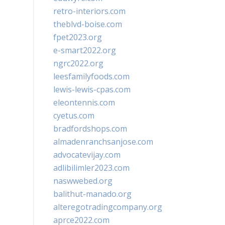
retro-interiors.com
theblvd-boise.com
fpet2023.org
e-smart2022.org
ngrc2022.org
leesfamilyfoods.com
lewis-lewis-cpas.com
eleontennis.com
cyetus.com
bradfordshops.com
almadenranchsanjose.com
advocatevijay.com
adlibilimler2023.com
naswwebed.org
balithut-manado.org
alteregotradingcompany.org
aprce2022.com