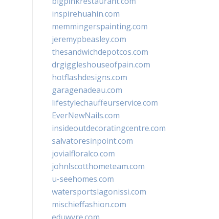
bigpinkrestaurant.com
inspirehuahin.com
memmingerspainting.com
jeremypbeasley.com
thesandwichdepotcos.com
drgiggleshouseofpain.com
hotflashdesigns.com
garagenadeau.com
lifestylechauffeurservice.com
EverNewNails.com
insideoutdecoratingcentre.com
salvatoresinpoint.com
jovialfloralco.com
johnlscotthometeam.com
u-seehomes.com
watersportslagonissi.com
mischieffashion.com
eduwyre.com