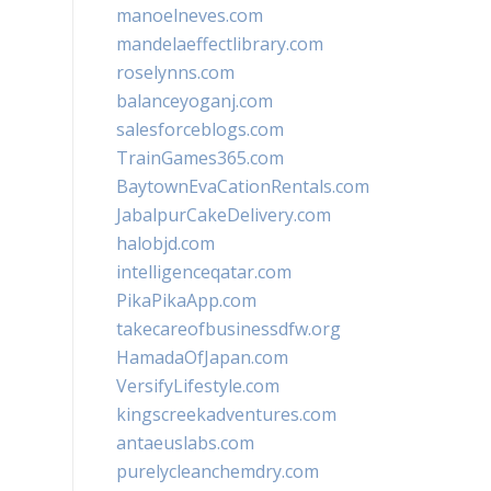
manoelneves.com
mandelaeffectlibrary.com
roselynns.com
balanceyoganj.com
salesforceblogs.com
TrainGames365.com
BaytownEvaCationRentals.com
JabalpurCakeDelivery.com
halobjd.com
intelligenceqatar.com
PikaPikaApp.com
takecareofbusinessdfw.org
HamadaOfJapan.com
VersifyLifestyle.com
kingscreekadventures.com
antaeuslabs.com
purelycleanchemdry.com