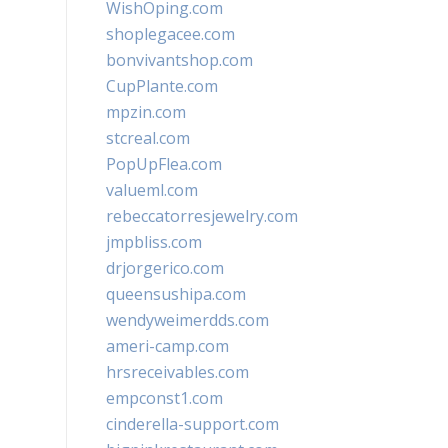
WishOping.com
shoplegacee.com
bonvivantshop.com
CupPlante.com
mpzin.com
stcreal.com
PopUpFlea.com
valueml.com
rebeccatorresjewelry.com
jmpbliss.com
drjorgerico.com
queensushipa.com
wendyweimerdds.com
ameri-camp.com
hrsreceivables.com
empconst1.com
cinderella-support.com