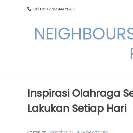
Skip
Call Us: +2782 444 YEAH
to
content
NEIGHBOURS
Inspirasi Olahraga 
Lakukan Setiap Hari
Posted on
December 22, 2024
by
adminnei