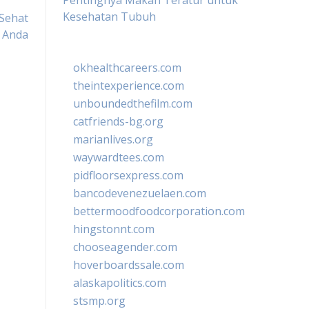
Pentingnya Makan Teratur untuk
Kesehatan Tubuh
 Sehat
Anda
okhealthcareers.com
theintexperience.com
unboundedthefilm.com
catfriends-bg.org
marianlives.org
waywardtees.com
pidfloorsexpress.com
bancodevenezuelaen.com
bettermoodfoodcorporation.com
hingstonnt.com
chooseagender.com
hoverboardssale.com
alaskapolitics.com
stsmp.org