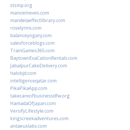
stsmp.org
manoelneves.com
mandelaeffectlibrary.com
roselynns.com
balanceyoganj.com
salesforceblogs.com
TrainGames365.com
BaytownEvaCationRentals.com
JabalpurCakeDelivery.com
halobjd.com
intelligenceqatar.com
PikaPikaApp.com
takecareofbusinessdfw.org
HamadaOfJapan.com
VersifyLifestyle.com
kingscreekadventures.com
antaeuslabs.com