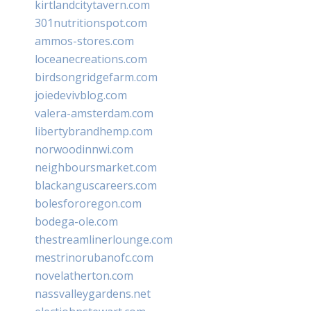
kirtlandcitytavern.com
301nutritionspot.com
ammos-stores.com
loceanecreations.com
birdsongridgefarm.com
joiedevivblog.com
valera-amsterdam.com
libertybrandhemp.com
norwoodinnwi.com
neighboursmarket.com
blackanguscareers.com
bolesfororegon.com
bodega-ole.com
thestreamlinerlounge.com
mestrinorubanofc.com
novelatherton.com
nassvalleygardens.net