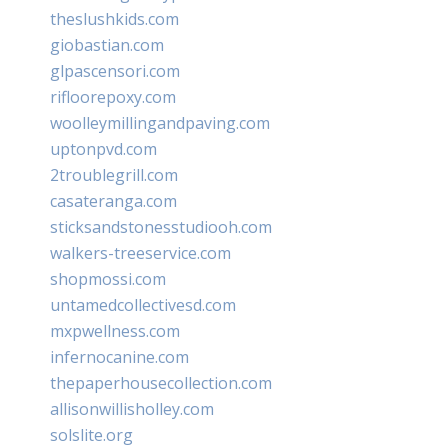
theslushkids.com
giobastian.com
glpascensori.com
rifloorepoxy.com
woolleymillingandpaving.com
uptonpvd.com
2troublegrill.com
casateranga.com
sticksandstonesstudiooh.com
walkers-treeservice.com
shopmossi.com
untamedcollectivesd.com
mxpwellness.com
infernocanine.com
thepaperhousecollection.com
allisonwillisholley.com
solslite.org