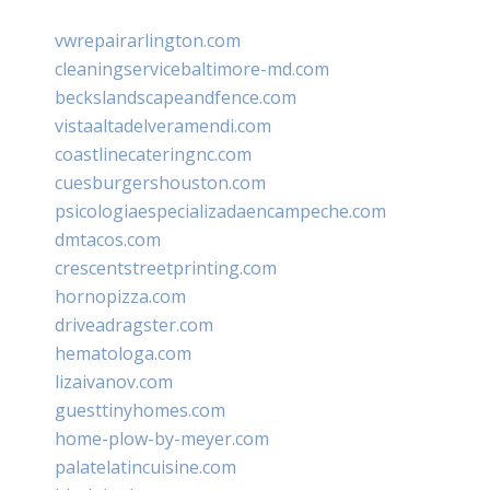
vwrepairarlington.com
cleaningservicebaltimore-md.com
beckslandscapeandfence.com
vistaaltadelveramendi.com
coastlinecateringnc.com
cuesburgershouston.com
psicologiaespecializadaencampeche.com
dmtacos.com
crescentstreetprinting.com
hornopizza.com
driveadragster.com
hematologa.com
lizaivanov.com
guesttinyhomes.com
home-plow-by-meyer.com
palatelatincuisine.com