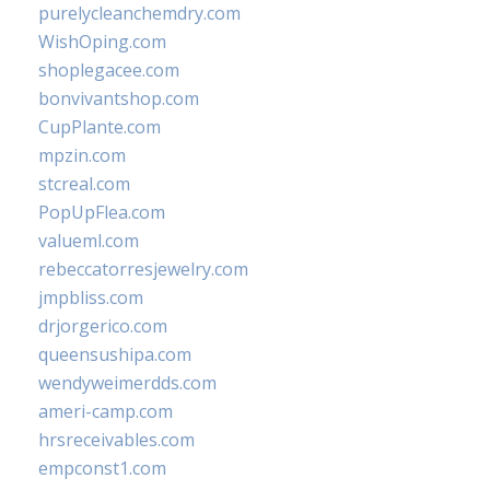
purelycleanchemdry.com
WishOping.com
shoplegacee.com
bonvivantshop.com
CupPlante.com
mpzin.com
stcreal.com
PopUpFlea.com
valueml.com
rebeccatorresjewelry.com
jmpbliss.com
drjorgerico.com
queensushipa.com
wendyweimerdds.com
ameri-camp.com
hrsreceivables.com
empconst1.com