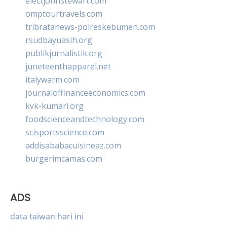
electjohnstewart.com
omptourtravels.com
tribratanews-polreskebumen.com
rsudbayuasih.org
publikjurnalistik.org
juneteenthapparel.net
italywarm.com
journaloffinanceeconomics.com
kvk-kumari.org
foodscienceandtechnology.com
scisportsscience.com
addisababacuisineaz.com
burgerimcamas.com
ADS
data taiwan hari ini