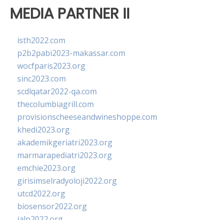
MEDIA PARTNER II
isth2022.com
p2b2pabi2023-makassar.com
wocfparis2023.org
sinc2023.com
scdlqatar2022-qa.com
thecolumbiagrill.com
provisionscheeseandwineshoppe.com
khedi2023.org
akademikgeriatri2023.org
marmarapediatri2023.org
emchie2023.org
girisimselradyoloji2022.org
utcd2022.org
biosensor2022.org
ialp2022.org