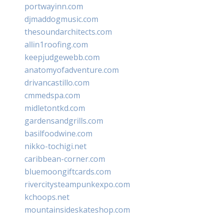
portwayinn.com
djmaddogmusic.com
thesoundarchitects.com
allin1roofing.com
keepjudgewebb.com
anatomyofadventure.com
drivancastillo.com
cmmedspa.com
midletontkd.com
gardensandgrills.com
basilfoodwine.com
nikko-tochigi.net
caribbean-corner.com
bluemoongiftcards.com
rivercitysteampunkexpo.com
kchoops.net
mountainsideskateshop.com