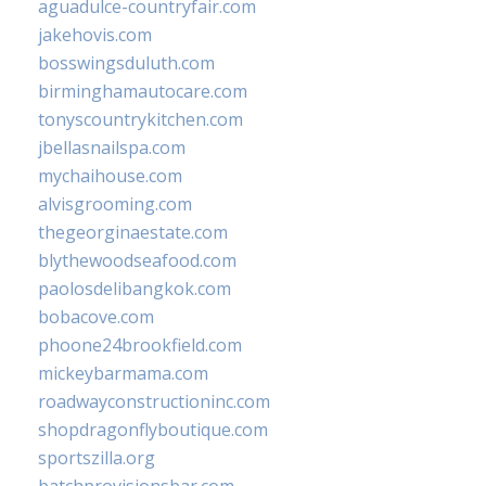
aguadulce-countryfair.com
jakehovis.com
bosswingsduluth.com
birminghamautocare.com
tonyscountrykitchen.com
jbellasnailspa.com
mychaihouse.com
alvisgrooming.com
thegeorginaestate.com
blythewoodseafood.com
paolosdelibangkok.com
bobacove.com
phoone24brookfield.com
mickeybarmama.com
roadwayconstructioninc.com
shopdragonflyboutique.com
sportszilla.org