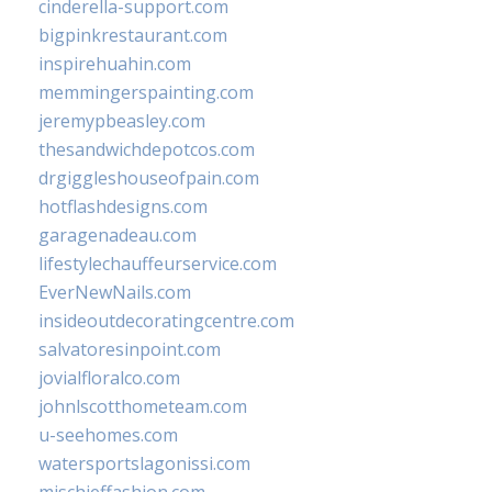
cinderella-support.com
bigpinkrestaurant.com
inspirehuahin.com
memmingerspainting.com
jeremypbeasley.com
thesandwichdepotcos.com
drgiggleshouseofpain.com
hotflashdesigns.com
garagenadeau.com
lifestylechauffeurservice.com
EverNewNails.com
insideoutdecoratingcentre.com
salvatoresinpoint.com
jovialfloralco.com
johnlscotthometeam.com
u-seehomes.com
watersportslagonissi.com