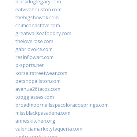
blackdoglegacy.com
eatvivahouston.com
thebigshowok.com
chimeandstave.com
greatwallseafoodny.com
theloverose.com
gabriovoice.com
resinflowart.com
p-sports.net
korsairstreetwear.com
petshopallston.com
avenue26tacos.com
topgglasses.com
broadmoornailsspacoloradosprings.com
missblackpasadena.com
anneskitchen.org
valenciamarketytaqueria.com
reefrecordsllc.com