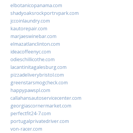
elbotanicopanama.com
shadyoaksrockportrvpark.com
jccoinlaundry.com
kautorepair.com
marjaeswinebar.com
elmazatlanclinton.com
ideacoffeenyc.com
odieschillicothe.com
lacantinitagalesburg.com
pizzadeliverybristol.com
greenstarsmogcheck.com
happypawspl.com
callahansautoservicecenter.com
georgiascornermarket.com
perfectfit24-7.com
portugalprivatedriver.com
von-racer.com