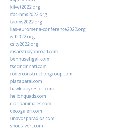
klivet2022.org
ifac-hms2022.org
taoms2022.org
iias-euromena-conference2022.org
ivd2022.org
csity2022.org
ibsarstudyabroad.com
bennusehgall.com
tsecincinnati.com
roderconstructiongroup.com
plazabatai.com
hawkscayresort.com
hellonquads.com
diarioanimales.com
decogaleri.com
unavozparadios.com
shoes-vert.com