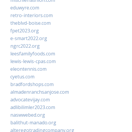
mischieffashion.com
eduwyre.com
retro-interiors.com
theblvd-boise.com
fpet2023.org
e-smart2022.org
ngrc2022.org
leesfamilyfoods.com
lewis-lewis-cpas.com
eleontennis.com
cyetus.com
bradfordshops.com
almadenranchsanjose.com
advocatevijay.com
adlibilimler2023.com
naswwebed.org
balithut-manado.org
alteregotradingcompany.org