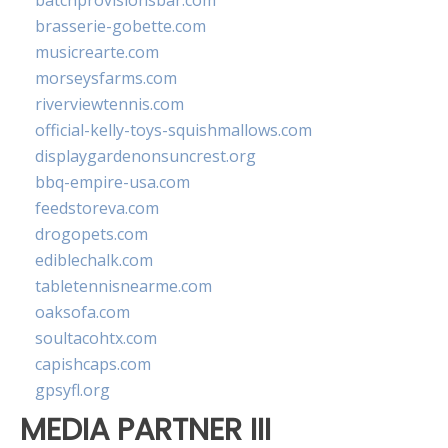
batchprovisionsbar.com
brasserie-gobette.com
musicrearte.com
morseysfarms.com
riverviewtennis.com
official-kelly-toys-squishmallows.com
displaygardenonsuncrest.org
bbq-empire-usa.com
feedstoreva.com
drogopets.com
ediblechalk.com
tabletennisnearme.com
oaksofa.com
soultacohtx.com
capishcaps.com
gpsyfl.org
MEDIA PARTNER III