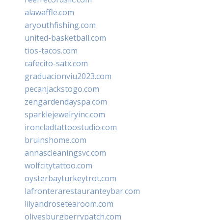
alawaffle.com
aryouthfishing.com
united-basketball.com
tios-tacos.com
cafecito-satx.com
graduacionviu2023.com
pecanjackstogo.com
zengardendayspa.com
sparklejewelryinc.com
ironcladtattoostudio.com
bruinshome.com
annascleaningsvc.com
wolfcitytattoo.com
oysterbayturkeytrot.com
lafronterarestauranteybar.com
lilyandrosetearoom.com
olivesburgberrypatch.com