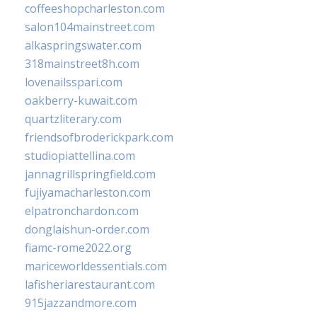
coffeeshopcharleston.com
salon104mainstreet.com
alkaspringswater.com
318mainstreet8h.com
lovenailsspari.com
oakberry-kuwait.com
quartzliterary.com
friendsofbroderickpark.com
studiopiattellina.com
jannagrillspringfield.com
fujiyamacharleston.com
elpatronchardon.com
donglaishun-order.com
fiamc-rome2022.org
mariceworldessentials.com
lafisheriarestaurant.com
915jazzandmore.com