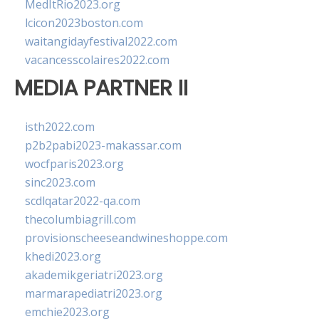
MedItRio2023.org
lcicon2023boston.com
waitangidayfestival2022.com
vacancesscolaires2022.com
MEDIA PARTNER II
isth2022.com
p2b2pabi2023-makassar.com
wocfparis2023.org
sinc2023.com
scdlqatar2022-qa.com
thecolumbiagrill.com
provisionscheeseandwineshoppe.com
khedi2023.org
akademikgeriatri2023.org
marmarapediatri2023.org
emchie2023.org