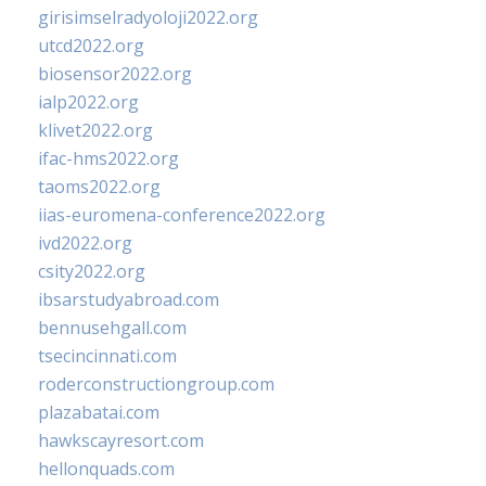
girisimselradyoloji2022.org
utcd2022.org
biosensor2022.org
ialp2022.org
klivet2022.org
ifac-hms2022.org
taoms2022.org
iias-euromena-conference2022.org
ivd2022.org
csity2022.org
ibsarstudyabroad.com
bennusehgall.com
tsecincinnati.com
roderconstructiongroup.com
plazabatai.com
hawkscayresort.com
hellonquads.com