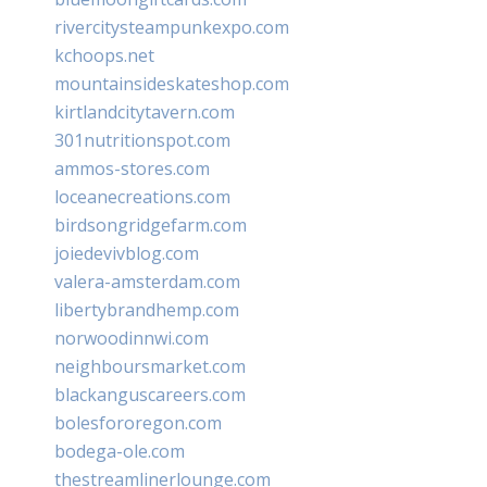
rivercitysteampunkexpo.com
kchoops.net
mountainsideskateshop.com
kirtlandcitytavern.com
301nutritionspot.com
ammos-stores.com
loceanecreations.com
birdsongridgefarm.com
joiedevivblog.com
valera-amsterdam.com
libertybrandhemp.com
norwoodinnwi.com
neighboursmarket.com
blackanguscareers.com
bolesfororegon.com
bodega-ole.com
thestreamlinerlounge.com