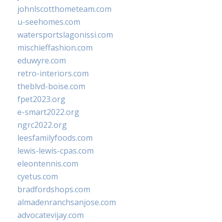
johnlscotthometeam.com
u-seehomes.com
watersportslagonissi.com
mischieffashion.com
eduwyre.com
retro-interiors.com
theblvd-boise.com
fpet2023.org
e-smart2022.org
ngrc2022.org
leesfamilyfoods.com
lewis-lewis-cpas.com
eleontennis.com
cyetus.com
bradfordshops.com
almadenranchsanjose.com
advocatevijay.com