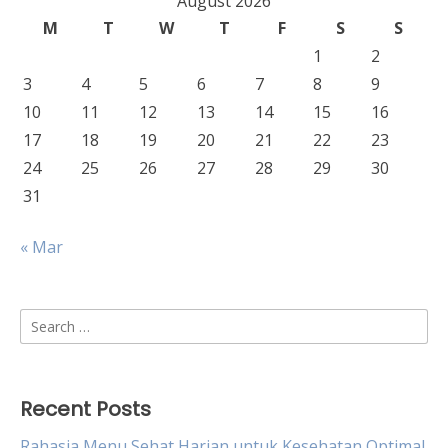
August 2026
M
T
W
T
F
S
S
1
2
3
4
5
6
7
8
9
10
11
12
13
14
15
16
17
18
19
20
21
22
23
24
25
26
27
28
29
30
31
« Mar
Search
for:
Recent Posts
Rahasia Menu Sehat Harian untuk Kesehatan Optimal