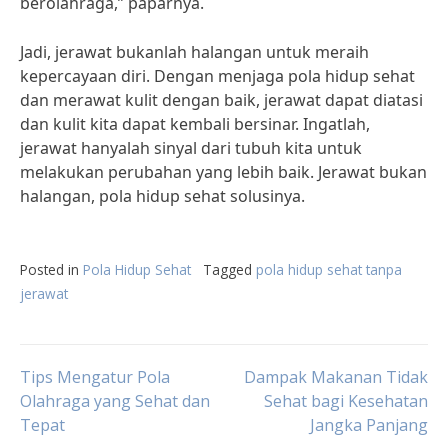
berolahraga,” paparnya.
Jadi, jerawat bukanlah halangan untuk meraih
kepercayaan diri. Dengan menjaga pola hidup sehat
dan merawat kulit dengan baik, jerawat dapat diatasi
dan kulit kita dapat kembali bersinar. Ingatlah,
jerawat hanyalah sinyal dari tubuh kita untuk
melakukan perubahan yang lebih baik. Jerawat bukan
halangan, pola hidup sehat solusinya.
Posted in
Pola Hidup Sehat
Tagged
pola hidup sehat tanpa
jerawat
Post
Tips Mengatur Pola
Dampak Makanan Tidak
Olahraga yang Sehat dan
Sehat bagi Kesehatan
Tepat
Jangka Panjang
navigation