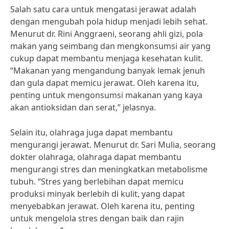
Salah satu cara untuk mengatasi jerawat adalah
dengan mengubah pola hidup menjadi lebih sehat.
Menurut dr. Rini Anggraeni, seorang ahli gizi, pola
makan yang seimbang dan mengkonsumsi air yang
cukup dapat membantu menjaga kesehatan kulit.
“Makanan yang mengandung banyak lemak jenuh
dan gula dapat memicu jerawat. Oleh karena itu,
penting untuk mengonsumsi makanan yang kaya
akan antioksidan dan serat,” jelasnya.
Selain itu, olahraga juga dapat membantu
mengurangi jerawat. Menurut dr. Sari Mulia, seorang
dokter olahraga, olahraga dapat membantu
mengurangi stres dan meningkatkan metabolisme
tubuh. “Stres yang berlebihan dapat memicu
produksi minyak berlebih di kulit, yang dapat
menyebabkan jerawat. Oleh karena itu, penting
untuk mengelola stres dengan baik dan rajin