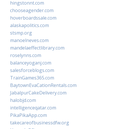
hingstonnt.com
chooseagender.com
hoverboardssale.com
alaskapolitics.com
stsmp.org
manoelneves.com
mandelaeffectlibrary.com
roselynns.com
balanceyoganj.com
salesforceblogs.com
TrainGames365.com
BaytownEvaCationRentals.com
JabalpurCakeDelivery.com
halobjd.com
intelligenceqatar.com
PikaPikaApp.com
takecareofbusinessdfw.org