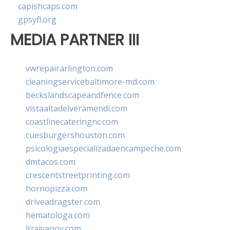
capishcaps.com
gpsyfl.org
MEDIA PARTNER III
vwrepairarlington.com
cleaningservicebaltimore-md.com
beckslandscapeandfence.com
vistaaltadelveramendi.com
coastlinecateringnc.com
cuesburgershouston.com
psicologiaespecializadaencampeche.com
dmtacos.com
crescentstreetprinting.com
hornopizza.com
driveadragster.com
hematologa.com
lizaivanov.com