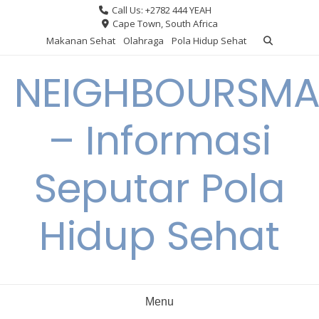
Skip
Call Us: +2782 444 YEAH
to
Cape Town, South Africa
content
Makanan Sehat
Olahraga
Pola Hidup Sehat
NEIGHBOURSMA
– Informasi
Seputar Pola
Hidup Sehat
Menu