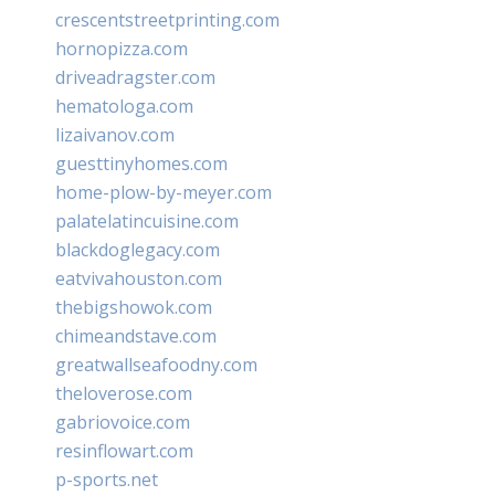
crescentstreetprinting.com
hornopizza.com
driveadragster.com
hematologa.com
lizaivanov.com
guesttinyhomes.com
home-plow-by-meyer.com
palatelatincuisine.com
blackdoglegacy.com
eatvivahouston.com
thebigshowok.com
chimeandstave.com
greatwallseafoodny.com
theloverose.com
gabriovoice.com
resinflowart.com
p-sports.net