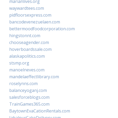
marianlives.org
waywardtees.com
pidfloorsexpress.com
bancodevenezuelaen.com
bettermoodfoodcorporation.com
hingstonnt.com
chooseagender.com
hoverboardssale.com
alaskapolitics.com
stsmp.org
manoelneves.com
mandelaeffectlibrary.com
roselynns.com
balanceyoganj.com
salesforceblogs.com
TrainGames365.com
BaytownEvaCationRentals.com
JabalpurCakeDelivery.com