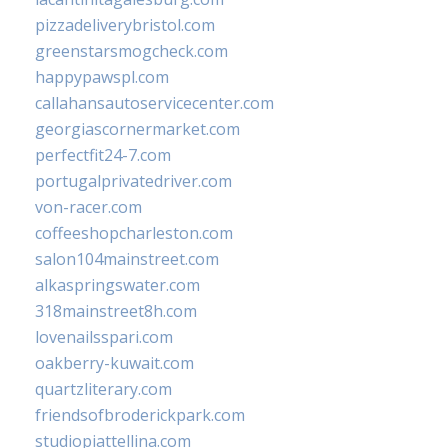
pizzadeliverybristol.com
greenstarsmogcheck.com
happypawspl.com
callahansautoservicecenter.com
georgiascornermarket.com
perfectfit24-7.com
portugalprivatedriver.com
von-racer.com
coffeeshopcharleston.com
salon104mainstreet.com
alkaspringswater.com
318mainstreet8h.com
lovenailsspari.com
oakberry-kuwait.com
quartzliterary.com
friendsofbroderickpark.com
studiopiattellina.com