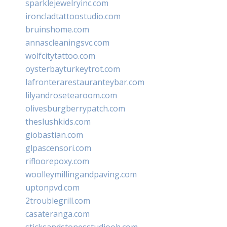
sparklejewelryinc.com
ironcladtattoostudio.com
bruinshome.com
annascleaningsvc.com
wolfcitytattoo.com
oysterbayturkeytrot.com
lafronterarestauranteybar.com
lilyandrosetearoom.com
olivesburgberrypatch.com
theslushkids.com
giobastian.com
glpascensori.com
rifloorepoxy.com
woolleymillingandpaving.com
uptonpvd.com
2troublegrill.com
casateranga.com
sticksandstonesstudiooh.com