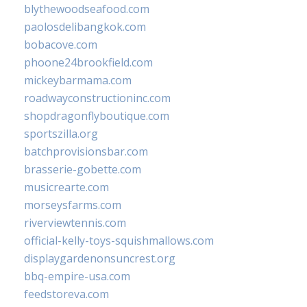
blythewoodseafood.com
paolosdelibangkok.com
bobacove.com
phoone24brookfield.com
mickeybarmama.com
roadwayconstructioninc.com
shopdragonflyboutique.com
sportszilla.org
batchprovisionsbar.com
brasserie-gobette.com
musicrearte.com
morseysfarms.com
riverviewtennis.com
official-kelly-toys-squishmallows.com
displaygardenonsuncrest.org
bbq-empire-usa.com
feedstoreva.com