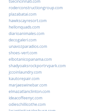
tsecincinnati.com
roderconstructiongroup.com
plazabatai.com
hawkscayresort.com
hellonquads.com
diarioanimales.com
decogaleri.com
unavozparadios.com
shoes-vert.com
elbotanicopanama.com
shadyoaksrockportrvpark.com
jccoinlaundry.com
kautorepair.com
marjaeswinebar.com
elmazatlanclinton.com
ideacoffeenyc.com
odieschillicothe.com
lacantinitagalesburg.com