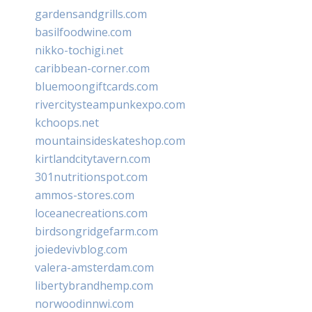
gardensandgrills.com
basilfoodwine.com
nikko-tochigi.net
caribbean-corner.com
bluemoongiftcards.com
rivercitysteampunkexpo.com
kchoops.net
mountainsideskateshop.com
kirtlandcitytavern.com
301nutritionspot.com
ammos-stores.com
loceanecreations.com
birdsongridgefarm.com
joiedevivblog.com
valera-amsterdam.com
libertybrandhemp.com
norwoodinnwi.com