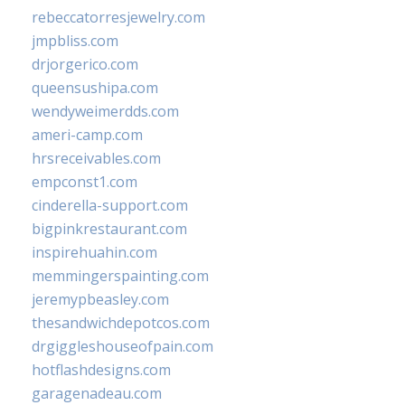
rebeccatorresjewelry.com
jmpbliss.com
drjorgerico.com
queensushipa.com
wendyweimerdds.com
ameri-camp.com
hrsreceivables.com
empconst1.com
cinderella-support.com
bigpinkrestaurant.com
inspirehuahin.com
memmingerspainting.com
jeremypbeasley.com
thesandwichdepotcos.com
drgiggleshouseofpain.com
hotflashdesigns.com
garagenadeau.com