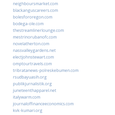
neighboursmarket.com
blackanguscareers.com
bolesfororegon.com
bodega-ole.com
thestreamlinerlounge.com
mestrinorubanofc.com
novelatherton.com
nassvalleygardens.net
electjohnstewart.com
omptourtravels.com
tribratanews-polreskebumen.com
rsudbayuasih.org
publikjurnalistik.org
juneteenthapparel.net
italywarm.com
journaloffinanceeconomics.com
kvk-kumari.org