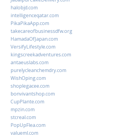
halobjd.com
intelligenceqatar.com
PikaPikaApp.com
takecareofbusinessdfw.org
HamadaOfJapan.com
VersifyLifestyle.com
kingscreekadventures.com
antaeuslabs.com
purelycleanchemdry.com
WishOping.com
shoplegacee.com
bonvivantshop.com
CupPlante.com
mpzin.com
stcreal.com
PopUpFlea.com
valueml.com