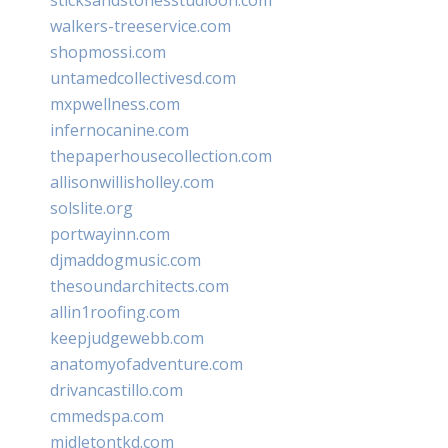
walkers-treeservice.com
shopmossi.com
untamedcollectivesd.com
mxpwellness.com
infernocanine.com
thepaperhousecollection.com
allisonwillisholley.com
solslite.org
portwayinn.com
djmaddogmusic.com
thesoundarchitects.com
allin1roofing.com
keepjudgewebb.com
anatomyofadventure.com
drivancastillo.com
cmmedspa.com
midletontkd.com