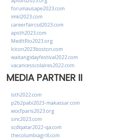
apsdfd2023.org
forumausape2023.com
imkl2023.com
careerfaircsd2023.com
apsth2023.com
MedItRio2023.org
lcicon2023boston.com
waitangidayfestival2022.com
vacancesscolaires2022.com
MEDIA PARTNER II
isth2022.com
p2b2pabi2023-makassar.com
wocfparis2023.org
sinc2023.com
scdlqatar2022-qa.com
thecolumbiagrill.com