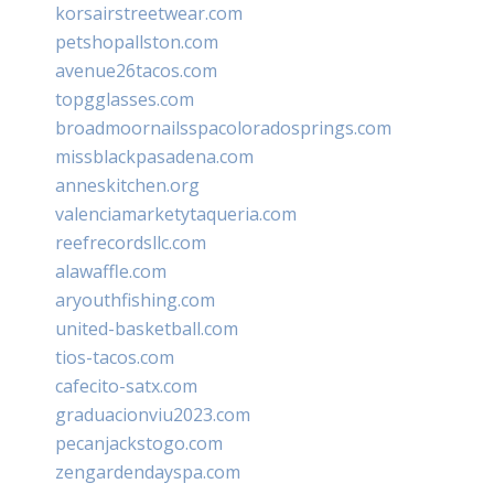
korsairstreetwear.com
petshopallston.com
avenue26tacos.com
topgglasses.com
broadmoornailsspacoloradosprings.com
missblackpasadena.com
anneskitchen.org
valenciamarketytaqueria.com
reefrecordsllc.com
alawaffle.com
aryouthfishing.com
united-basketball.com
tios-tacos.com
cafecito-satx.com
graduacionviu2023.com
pecanjackstogo.com
zengardendayspa.com