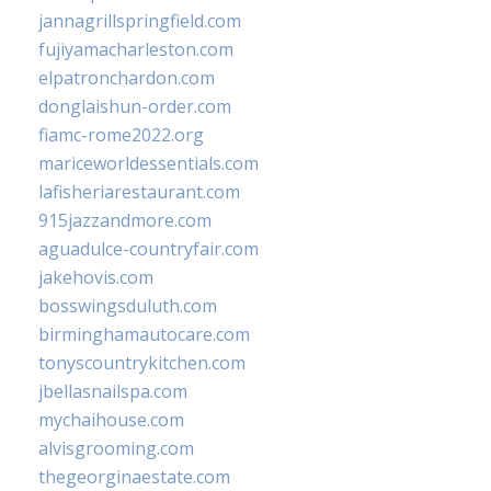
jannagrillspringfield.com
fujiyamacharleston.com
elpatronchardon.com
donglaishun-order.com
fiamc-rome2022.org
mariceworldessentials.com
lafisheriarestaurant.com
915jazzandmore.com
aguadulce-countryfair.com
jakehovis.com
bosswingsduluth.com
birminghamautocare.com
tonyscountrykitchen.com
jbellasnailspa.com
mychaihouse.com
alvisgrooming.com
thegeorginaestate.com