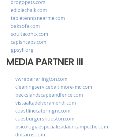
drogopets.com
ediblechalk.com
tabletennisnearme.com
oaksofa.com
soultacohtx.com
capishcaps.com
gpsyfl.org
MEDIA PARTNER III
vwrepairarlington.com
cleaningservicebaltimore-md.com
beckslandscapeandfence.com
vistaaltadelveramendi.com
coastlinecateringnc.com
cuesburgershouston.com
psicologiaespecializadaencampeche.com
dmtacos.com