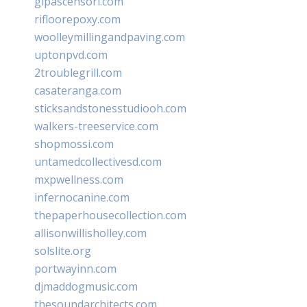
glpascensori.com
rifloorepoxy.com
woolleymillingandpaving.com
uptonpvd.com
2troublegrill.com
casateranga.com
sticksandstonesstudiooh.com
walkers-treeservice.com
shopmossi.com
untamedcollectivesd.com
mxpwellness.com
infernocanine.com
thepaperhousecollection.com
allisonwillisholley.com
solslite.org
portwayinn.com
djmaddogmusic.com
thesoundarchitects.com