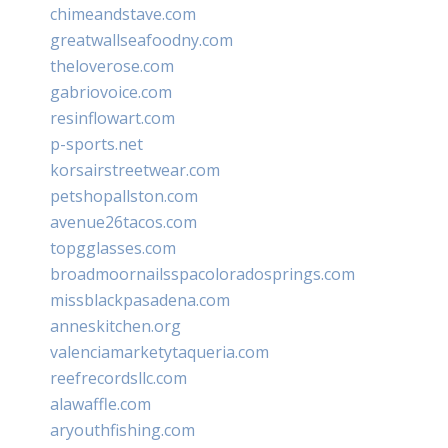
chimeandstave.com
greatwallseafoodny.com
theloverose.com
gabriovoice.com
resinflowart.com
p-sports.net
korsairstreetwear.com
petshopallston.com
avenue26tacos.com
topgglasses.com
broadmoornailsspacoloradosprings.com
missblackpasadena.com
anneskitchen.org
valenciamarketytaqueria.com
reefrecordsllc.com
alawaffle.com
aryouthfishing.com