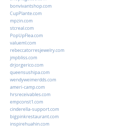
bonvivantshop.com
CupPlante.com
mpzin.com
stcreal.com
PopUpFlea.com
valueml.com
rebeccatorresjewelry.com
jmpbliss.com
drjorgerico.com
queensushipa.com
wendyweimerdds.com
ameri-camp.com
hrsreceivables.com
empconst1.com
cinderella-support.com
bigpinkrestaurant.com
inspirehuahin.com