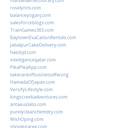
mandelaeffectlibrary.com
roselynns.com
balanceyoganj.com
salesforceblogs.com
TrainGames365.com
BaytownEvaCationRentals.com
JabalpurCakeDelivery.com
halobjd.com
intelligenceqatar.com
PikaPikaApp.com
takecareofbusinessdfw.org
HamadaOfJapan.com
VersifyLifestyle.com
kingscreekadventures.com
antaeuslabs.com
purelycleanchemdry.com
WishOping.com
shoplegacee.com