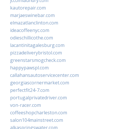
jccoinlaundry.com
kautorepair.com
marjaeswinebar.com
elmazatlanclinton.com
ideacoffeenyc.com
odieschillicothe.com
lacantinitagalesburg.com
pizzadeliverybristol.com
greenstarsmogcheck.com
happypawspl.com
callahansautoservicecenter.com
georgiascornermarket.com
perfectfit24-7.com
portugalprivatedriver.com
von-racer.com
coffeeshopcharleston.com
salon104mainstreet.com
alkaspringswater.com