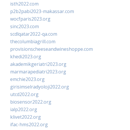
isth2022.com
p2b2pabi2023-makassar.com
wocfparis2023.org
sinc2023.com
scdlqatar2022-qa.com
thecolumbiagrill.com
provisionscheeseandwineshoppe.com
khedi2023.org
akademikgeriatri2023.org
marmarapediatri2023.org
emchie2023.org
girisimselradyoloji2022.org
utcd2022.org
biosensor2022.org
ialp2022.org
klivet2022.org
ifac-hms2022.org