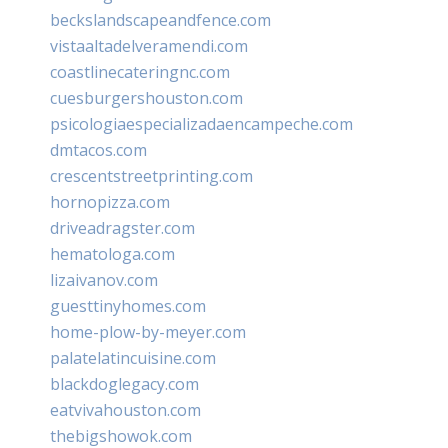
beckslandscapeandfence.com
vistaaltadelveramendi.com
coastlinecateringnc.com
cuesburgershouston.com
psicologiaespecializadaencampeche.com
dmtacos.com
crescentstreetprinting.com
hornopizza.com
driveadragster.com
hematologa.com
lizaivanov.com
guesttinyhomes.com
home-plow-by-meyer.com
palatelatincuisine.com
blackdoglegacy.com
eatvivahouston.com
thebigshowok.com