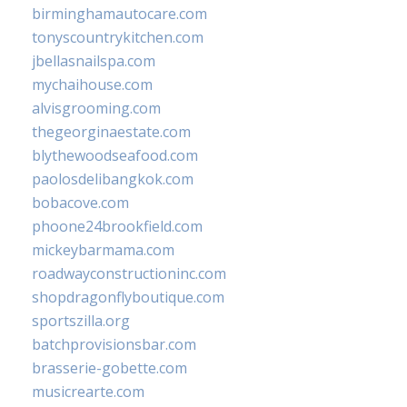
birminghamautocare.com
tonyscountrykitchen.com
jbellasnailspa.com
mychaihouse.com
alvisgrooming.com
thegeorginaestate.com
blythewoodseafood.com
paolosdelibangkok.com
bobacove.com
phoone24brookfield.com
mickeybarmama.com
roadwayconstructioninc.com
shopdragonflyboutique.com
sportszilla.org
batchprovisionsbar.com
brasserie-gobette.com
musicrearte.com