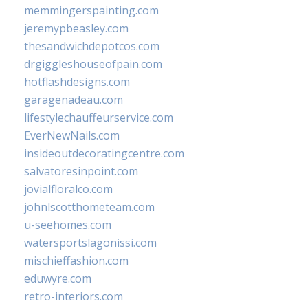
memmingerspainting.com
jeremypbeasley.com
thesandwichdepotcos.com
drgiggleshouseofpain.com
hotflashdesigns.com
garagenadeau.com
lifestylechauffeurservice.com
EverNewNails.com
insideoutdecoratingcentre.com
salvatoresinpoint.com
jovialfloralco.com
johnlscotthometeam.com
u-seehomes.com
watersportslagonissi.com
mischieffashion.com
eduwyre.com
retro-interiors.com