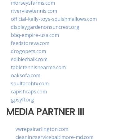
morseysfarms.com
riverviewtennis.com
official-kelly-toys-squishmallows.com
displaygardenonsuncrest.org
bbq-empire-usa.com
feedstoreva.com
drogopets.com
ediblechalk.com
tabletennisnearme.com
oaksofa.com
soultacohtx.com
capishcaps.com
gpsyfl.org
MEDIA PARTNER III
vwrepairarlington.com
cleaningservicebaltimore-md.com