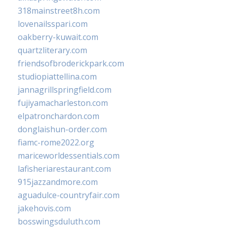
318mainstreet8h.com
lovenailsspari.com
oakberry-kuwait.com
quartzliterary.com
friendsofbroderickpark.com
studiopiattellina.com
jannagrillspringfield.com
fujiyamacharleston.com
elpatronchardon.com
donglaishun-order.com
fiamc-rome2022.org
mariceworldessentials.com
lafisheriarestaurant.com
915jazzandmore.com
aguadulce-countryfair.com
jakehovis.com
bosswingsduluth.com