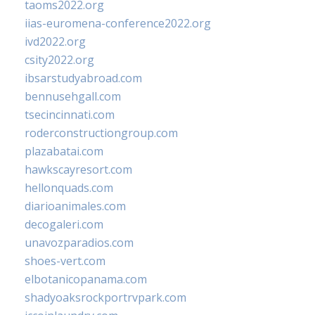
taoms2022.org
iias-euromena-conference2022.org
ivd2022.org
csity2022.org
ibsarstudyabroad.com
bennusehgall.com
tsecincinnati.com
roderconstructiongroup.com
plazabatai.com
hawkscayresort.com
hellonquads.com
diarioanimales.com
decogaleri.com
unavozparadios.com
shoes-vert.com
elbotanicopanama.com
shadyoaksrockportrvpark.com