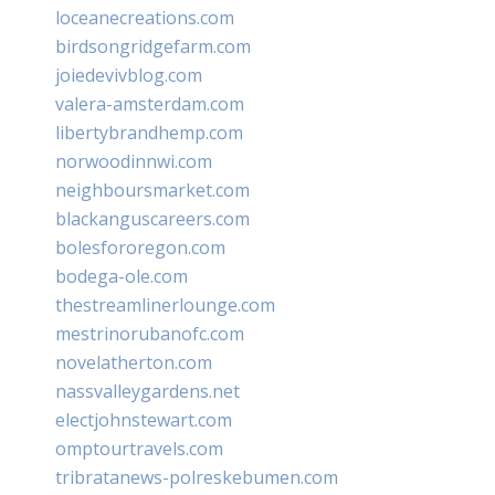
loceanecreations.com
birdsongridgefarm.com
joiedevivblog.com
valera-amsterdam.com
libertybrandhemp.com
norwoodinnwi.com
neighboursmarket.com
blackanguscareers.com
bolesfororegon.com
bodega-ole.com
thestreamlinerlounge.com
mestrinorubanofc.com
novelatherton.com
nassvalleygardens.net
electjohnstewart.com
omptourtravels.com
tribratanews-polreskebumen.com