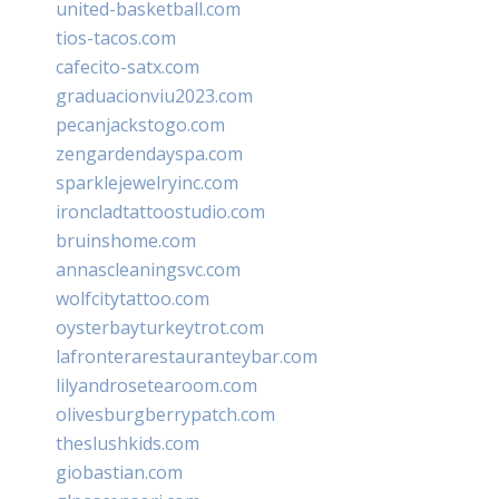
united-basketball.com
tios-tacos.com
cafecito-satx.com
graduacionviu2023.com
pecanjackstogo.com
zengardendayspa.com
sparklejewelryinc.com
ironcladtattoostudio.com
bruinshome.com
annascleaningsvc.com
wolfcitytattoo.com
oysterbayturkeytrot.com
lafronterarestauranteybar.com
lilyandrosetearoom.com
olivesburgberrypatch.com
theslushkids.com
giobastian.com