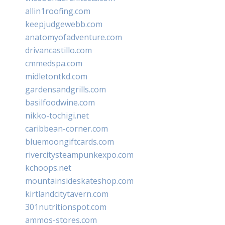
allin1roofing.com
keepjudgewebb.com
anatomyofadventure.com
drivancastillo.com
cmmedspa.com
midletontkd.com
gardensandgrills.com
basilfoodwine.com
nikko-tochigi.net
caribbean-corner.com
bluemoongiftcards.com
rivercitysteampunkexpo.com
kchoops.net
mountainsideskateshop.com
kirtlandcitytavern.com
301nutritionspot.com
ammos-stores.com