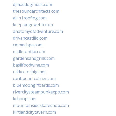
djmaddogmusic.com
thesoundarchitects.com
allin1roofing.com
keepjudgewebb.com
anatomyofadventure.com
drivancastillo.com
cmmedspa.com
midletontkd.com
gardensandgrills.com
basilfoodwine.com
nikko-tochigi.net
caribbean-corner.com
bluemoongiftcards.com
rivercitysteampunkexpo.com
kchoops.net
mountainsideskateshop.com
kirtlandcitytavern.com