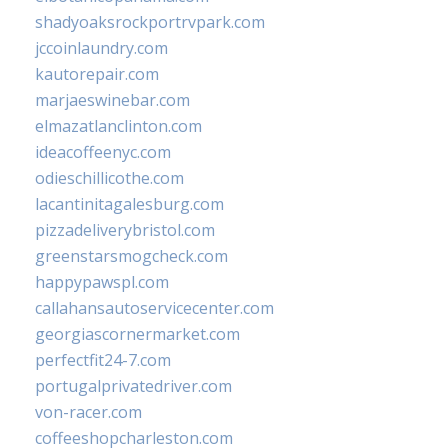
shadyoaksrockportrvpark.com
jccoinlaundry.com
kautorepair.com
marjaeswinebar.com
elmazatlanclinton.com
ideacoffeenyc.com
odieschillicothe.com
lacantinitagalesburg.com
pizzadeliverybristol.com
greenstarsmogcheck.com
happypawspl.com
callahansautoservicecenter.com
georgiascornermarket.com
perfectfit24-7.com
portugalprivatedriver.com
von-racer.com
coffeeshopcharleston.com