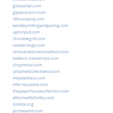
giobastian.com
glpascensori.com
rifloorepoxy.com
woolleymillingandpaving.com
uptonpvd.com
2troublegrill.com
casateranga.com
sticksandstonesstudiooh.com
walkers-treeservice.com
shopmossi.com
untamedcollectivesd.com
mxpwellness.com
infernocanine.com
thepaperhousecollection.com
allisonwillisholley.com
solslite.org
portwayinn.com