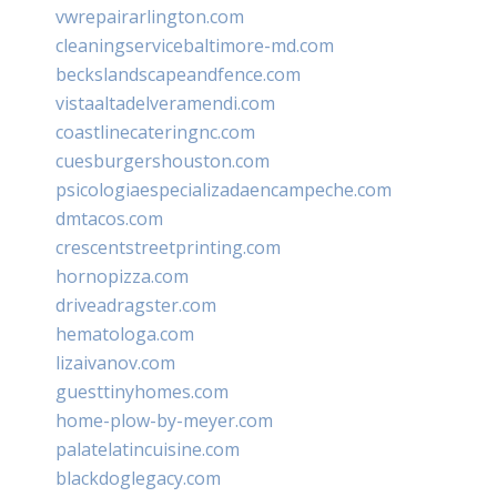
vwrepairarlington.com
cleaningservicebaltimore-md.com
beckslandscapeandfence.com
vistaaltadelveramendi.com
coastlinecateringnc.com
cuesburgershouston.com
psicologiaespecializadaencampeche.com
dmtacos.com
crescentstreetprinting.com
hornopizza.com
driveadragster.com
hematologa.com
lizaivanov.com
guesttinyhomes.com
home-plow-by-meyer.com
palatelatincuisine.com
blackdoglegacy.com