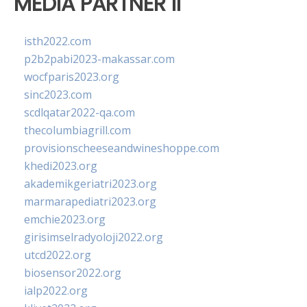
MEDIA PARTNER II
isth2022.com
p2b2pabi2023-makassar.com
wocfparis2023.org
sinc2023.com
scdlqatar2022-qa.com
thecolumbiagrill.com
provisionscheeseandwineshoppe.com
khedi2023.org
akademikgeriatri2023.org
marmarapediatri2023.org
emchie2023.org
girisimselradyoloji2022.org
utcd2022.org
biosensor2022.org
ialp2022.org