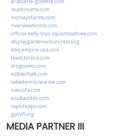
brasserie-gobette.com
musicrearte.com
morseysfarms.com
riverviewtennis.com
official-kelly-toys-squishmallows.com
displaygardenonsuncrest.org
bbq-empire-usa.com
feedstoreva.com
drogopets.com
ediblechalk.com
tabletennisnearme.com
oaksofa.com
soultacohtx.com
capishcaps.com
gpsyfl.org
MEDIA PARTNER III