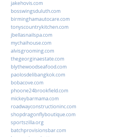
jakehovis.com
bosswingsduluth.com
birminghamautocare.com
tonyscountrykitchen.com
jbellasnailspa.com
mychaihouse.com
alvisgrooming.com
thegeorginaestate.com
blythewoodseafood.com
paolosdelibangkok.com
bobacove.com
phoone24brookfield.com
mickeybarmama.com
roadwayconstructioninc.com
shopdragonflyboutique.com
sportszilla.org
batchprovisionsbar.com