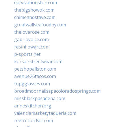
eatvivahouston.com
thebigshowok.com
chimeandstave.com
greatwallseafoodny.com
theloverose.com
gabriovoice.com
resinflowart.com
p-sports.net
korsairstreetwear.com
petshopallston.com
avenue26tacos.com
topgglasses.com
broadmoornailsspacoloradosprings.com
missblackpasadena.com
anneskitchen.org
valenciamarketytaqueria.com
reefrecordsllc.com