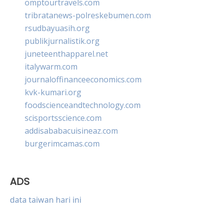
omptourtravels.com
tribratanews-polreskebumen.com
rsudbayuasih.org
publikjurnalistik.org
juneteenthapparel.net
italywarm.com
journaloffinanceeconomics.com
kvk-kumari.org
foodscienceandtechnology.com
scisportsscience.com
addisababacuisineaz.com
burgerimcamas.com
ADS
data taiwan hari ini