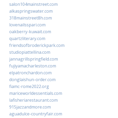
salon104mainstreet.com
alkaspringswater.com
318mainstreet8h.com
lovenailsspari.com
oakberry-kuwait.com
quartzliterary.com
friendsofbroderickpark.com
studiopiattellina.com
jannagrillspringfield.com
fujiyamacharleston.com
elpatronchardon.com
donglaishun-order.com
fiamc-rome2022.org
mariceworldessentials.com
lafisheriarestaurant.com
915jazzandmore.com
aguadulce-countryfair.com