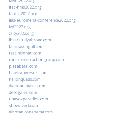
klivet2022.org
ifac-hms2022.org
taoms2022.org
iias-euromena-conference2022.org
ivd2022.org
csity2022.org
ibsarstudyabroad.com
bennusehgall.com
tsecincinnati.com
roderconstructiongroup.com
plazabatai.com
hawkscayresort.com
hellonquads.com
diarioanimales.com
decogaleri.com
unavozparadios.com
shoes-vert.com
elbotanicopanama.com