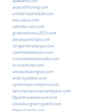
alawaffle.com
aryouthfishing.com
united-basketball.com
tios-tacos.com
cafecito-satx.com
graduacionviu2023.com
pecanjackstogo.com
zengardendayspa.com
sparklejewelryinc.com
ironcladtattoostudio.com
bruinshome.com
annascleaningsvc.com
wolfcitytattoo.com
oysterbayturkeytrot.com
lafronterarestauranteybar.com
lilyandrosetearoom.com
olivesburgberrypatch.com
theslushkids.com