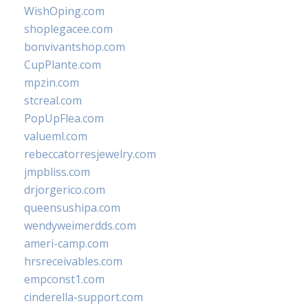
WishOping.com
shoplegacee.com
bonvivantshop.com
CupPlante.com
mpzin.com
stcreal.com
PopUpFlea.com
valueml.com
rebeccatorresjewelry.com
jmpbliss.com
drjorgerico.com
queensushipa.com
wendyweimerdds.com
ameri-camp.com
hrsreceivables.com
empconst1.com
cinderella-support.com