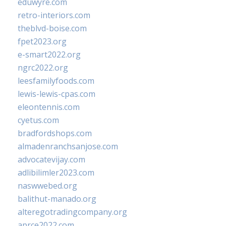
eduwyre.com
retro-interiors.com
theblvd-boise.com
fpet2023.org
e-smart2022.org
ngrc2022.org
leesfamilyfoods.com
lewis-lewis-cpas.com
eleontennis.com
cyetus.com
bradfordshops.com
almadenranchsanjose.com
advocatevijay.com
adlibilimler2023.com
naswwebed.org
balithut-manado.org
alteregotradingcompany.org
aprce2022.com