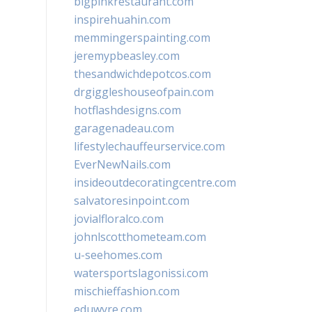
bigpinkrestaurant.com
inspirehuahin.com
memmingerspainting.com
jeremypbeasley.com
thesandwichdepotcos.com
drgiggleshouseofpain.com
hotflashdesigns.com
garagenadeau.com
lifestylechauffeurservice.com
EverNewNails.com
insideoutdecoratingcentre.com
salvatoresinpoint.com
jovialfloralco.com
johnlscotthometeam.com
u-seehomes.com
watersportslagonissi.com
mischieffashion.com
eduwyre.com