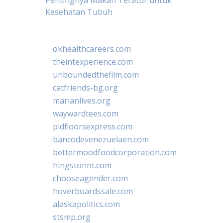
Pentingnya Makan Teratur untuk
Kesehatan Tubuh
okhealthcareers.com
theintexperience.com
unboundedthefilm.com
catfriends-bg.org
marianlives.org
waywardtees.com
pidfloorsexpress.com
bancodevenezuelaen.com
bettermoodfoodcorporation.com
hingstonnt.com
chooseagender.com
hoverboardssale.com
alaskapolitics.com
stsmp.org