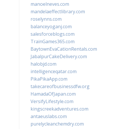
manoelneves.com
mandelaeffectlibrary.com
roselynns.com
balanceyoganj.com
salesforceblogs.com
TrainGames365.com
BaytownEvaCationRentals.com
JabalpurCakeDelivery.com
halobjd.com
intelligenceqatar.com
PikaPikaApp.com
takecareofbusinessdfw.org
HamadaOfJapan.com
VersifyLifestyle.com
kingscreekadventures.com
antaeuslabs.com
purelycleanchemdry.com