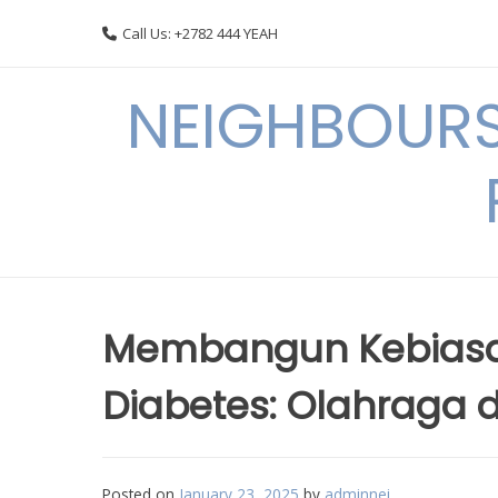
Skip
Call Us: +2782 444 YEAH
to
content
NEIGHBOURS
Membangun Kebiasaa
Diabetes: Olahraga d
Posted on
January 23, 2025
by
adminnei