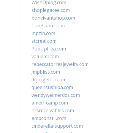
WishOping.com
shoplegacee.com
bonvivantshop.com
CupPlante.com
mpzin.com
stcreal.com
PopUpFlea.com
valueml.com
rebeccatorresjewelry.com
jmpbliss.com
drjorgerico.com
queensushipa.com
wendyweimerdds.com
ameri-camp.com
hrsreceivables.com
empconst1.com
cinderella-support.com