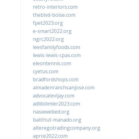
retro-interiors.com
theblvd-boise.com
fpet2023.org
e-smart2022.org
ngrc2022.org
leesfamilyfoods.com
lewis-lewis-cpas.com
eleontennis.com
cyetus.com
bradfordshops.com
almadenranchsanjose.com
advocatevijay.com
adlibilimler2023.com
naswwebed.org
balithut-manado.org
alteregotradingcompany.org
aprce2022.com