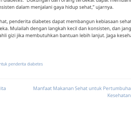
n diabetes. “Dukungan dari orang terdekat dapat memban
sisten dalam menjalani gaya hidup sehat,” ujarnya.
at, penderita diabetes dapat membangun kebiasaan seha
a. Mulailah dengan langkah kecil dan konsisten, dan jan
hli gizi jika membutuhkan bantuan lebih lanjut. Jaga keseh
ntuk penderita diabetes
ita
Manfaat Makanan Sehat untuk Pertumbuha
Kesehatan