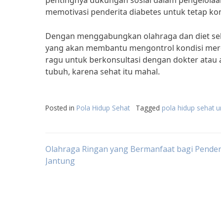
pentingnya dukungan sosial dalam pengelolaa
memotivasi penderita diabetes untuk tetap kon
Dengan menggabungkan olahraga dan diet seh
yang akan membantu mengontrol kondisi merek
ragu untuk berkonsultasi dengan dokter atau a
tubuh, karena sehat itu mahal.
Posted in
Pola Hidup Sehat
Tagged
pola hidup sehat u
Post
Olahraga Ringan yang Bermanfaat bagi Pender
Jantung
navigation