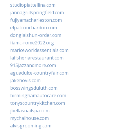
studiopiattellina.com
jannagrillspringfield.com
fujiyamacharleston.com
elpatronchardon.com
donglaishun-order.com
fiamc-rome2022.org
mariceworldessentials.com
lafisheriarestaurant.com
915jazzandmore.com
aguadulce-countryfair.com
jakehovis.com
bosswingsduluth.com
birminghamautocare.com
tonyscountrykitchen.com
jbellasnailspa.com
mychaihouse.com
alvisgrooming.com