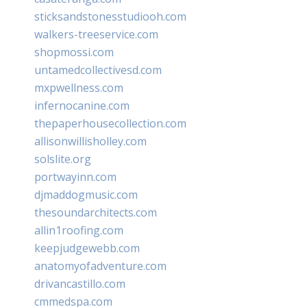
sticksandstonesstudiooh.com
walkers-treeservice.com
shopmossi.com
untamedcollectivesd.com
mxpwellness.com
infernocanine.com
thepaperhousecollection.com
allisonwillisholley.com
solslite.org
portwayinn.com
djmaddogmusic.com
thesoundarchitects.com
allin1roofing.com
keepjudgewebb.com
anatomyofadventure.com
drivancastillo.com
cmmedspa.com