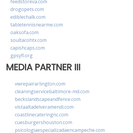
feedstoreva.com
drogopets.com
ediblechalk.com
tabletennisnearme.com
oaksofa.com
soultacohtx.com
capishcaps.com
gpsyfl.org
MEDIA PARTNER III
vwrepairarlington.com
cleaningservicebaltimore-md.com
beckslandscapeandfence.com
vistaaltadelveramendi.com
coastlinecateringnc.com
cuesburgershouston.com
psicologiaespecializadaencampeche.com