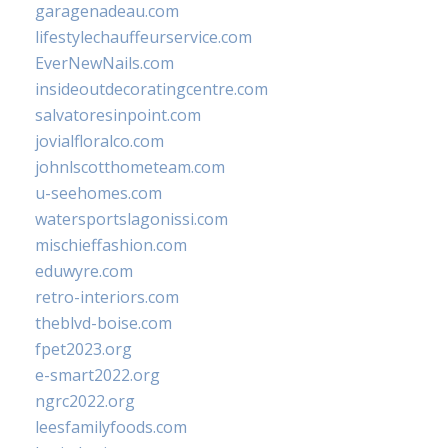
garagenadeau.com
lifestylechauffeurservice.com
EverNewNails.com
insideoutdecoratingcentre.com
salvatoresinpoint.com
jovialfloralco.com
johnlscotthometeam.com
u-seehomes.com
watersportslagonissi.com
mischieffashion.com
eduwyre.com
retro-interiors.com
theblvd-boise.com
fpet2023.org
e-smart2022.org
ngrc2022.org
leesfamilyfoods.com