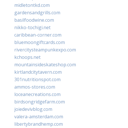
midletontkd.com
gardensandgrills.com
basilfoodwine.com
nikko-tochigi.net
caribbean-corner.com
bluemoongiftcards.com
rivercitysteampunkexpo.com
kchoops.net
mountainsideskateshop.com
kirtlandcitytavern.com
301nutritionspot.com
ammos-stores.com
loceanecreations.com
birdsongridgefarm.com
joiedevivblog.com
valera-amsterdam.com
libertybrandhemp.com