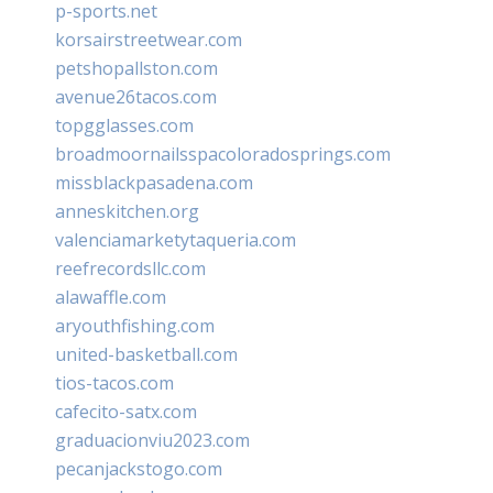
p-sports.net
korsairstreetwear.com
petshopallston.com
avenue26tacos.com
topgglasses.com
broadmoornailsspacoloradosprings.com
missblackpasadena.com
anneskitchen.org
valenciamarketytaqueria.com
reefrecordsllc.com
alawaffle.com
aryouthfishing.com
united-basketball.com
tios-tacos.com
cafecito-satx.com
graduacionviu2023.com
pecanjackstogo.com