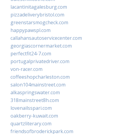
lacantinitagalesburg.com
pizzadeliverybristol.com
greenstarsmogcheck.com
happypawspl.com
callahansautoservicecenter.com
georgiascornermarket.com
perfectfit24-7.com
portugalprivatedriver.com
von-racer.com
coffeeshopcharleston.com
salon104mainstreet.com
alkaspringswater.com
318mainstreet8h.com
lovenailsspari.com
oakberry-kuwait.com
quartzliterary.com
friendsofbroderickpark.com