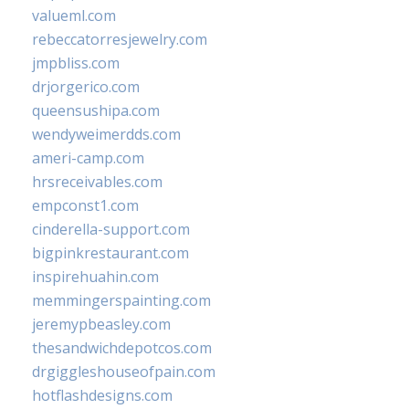
valueml.com
rebeccatorresjewelry.com
jmpbliss.com
drjorgerico.com
queensushipa.com
wendyweimerdds.com
ameri-camp.com
hrsreceivables.com
empconst1.com
cinderella-support.com
bigpinkrestaurant.com
inspirehuahin.com
memmingerspainting.com
jeremypbeasley.com
thesandwichdepotcos.com
drgiggleshouseofpain.com
hotflashdesigns.com