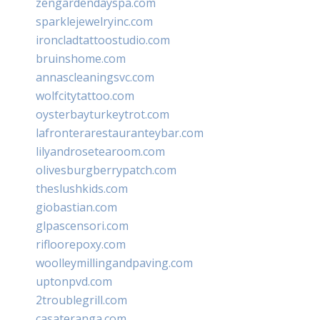
zengardendayspa.com
sparklejewelryinc.com
ironcladtattoostudio.com
bruinshome.com
annascleaningsvc.com
wolfcitytattoo.com
oysterbayturkeytrot.com
lafronterarestauranteybar.com
lilyandrosetearoom.com
olivesburgberrypatch.com
theslushkids.com
giobastian.com
glpascensori.com
rifloorepoxy.com
woolleymillingandpaving.com
uptonpvd.com
2troublegrill.com
casateranga.com