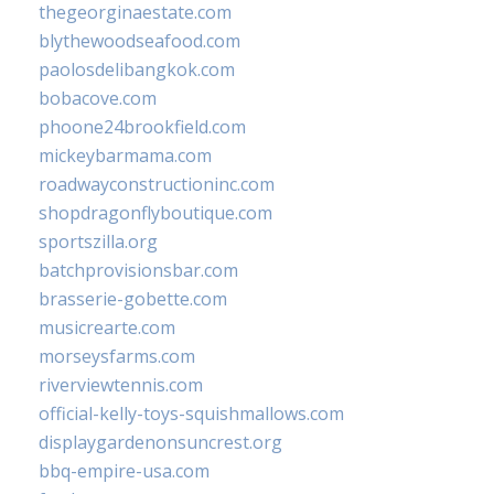
thegeorginaestate.com
blythewoodseafood.com
paolosdelibangkok.com
bobacove.com
phoone24brookfield.com
mickeybarmama.com
roadwayconstructioninc.com
shopdragonflyboutique.com
sportszilla.org
batchprovisionsbar.com
brasserie-gobette.com
musicrearte.com
morseysfarms.com
riverviewtennis.com
official-kelly-toys-squishmallows.com
displaygardenonsuncrest.org
bbq-empire-usa.com