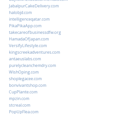
JabalpurCakeDelivery.com
halobjd.com
intelligenceqatar.com
PikaPikaApp.com
takecareofbusinessdfw.org
HamadaOfJapan.com
VersifyLifestyle.com
kingscreekadventures.com
antaeuslabs.com
purelycleanchemdry.com
WishOping.com
shoplegacee.com
bonvivantshop.com
CupPlante.com
mpzin.com
stcreal.com
PopUpFlea.com