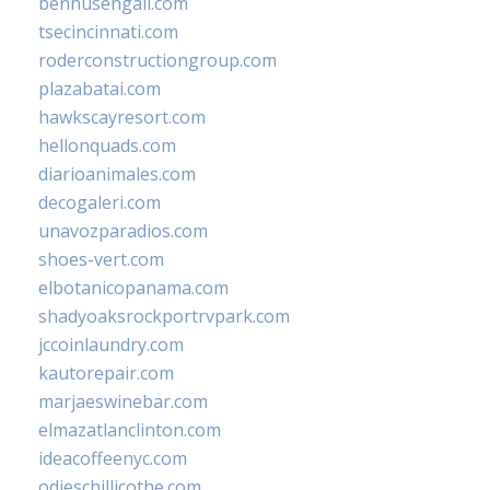
bennusehgall.com
tsecincinnati.com
roderconstructiongroup.com
plazabatai.com
hawkscayresort.com
hellonquads.com
diarioanimales.com
decogaleri.com
unavozparadios.com
shoes-vert.com
elbotanicopanama.com
shadyoaksrockportrvpark.com
jccoinlaundry.com
kautorepair.com
marjaeswinebar.com
elmazatlanclinton.com
ideacoffeenyc.com
odieschillicothe.com