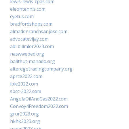
lewis-lewis-cpas.com
eleontennis.com
cyetus.com
bradfordshops.com
almadenranchsanjose.com
advocatevijay.com
adlibilimler2023.com
naswwebed.org
balithut-manado.org
alteregotradingcompany.org
aprce2022.com
ibie2022.com
sbcc-2022.com
AngolaOilAndGas2022.com
Convoy4Freedom2022.com
grur2023.org
hkhk2023.org
napm2023.org