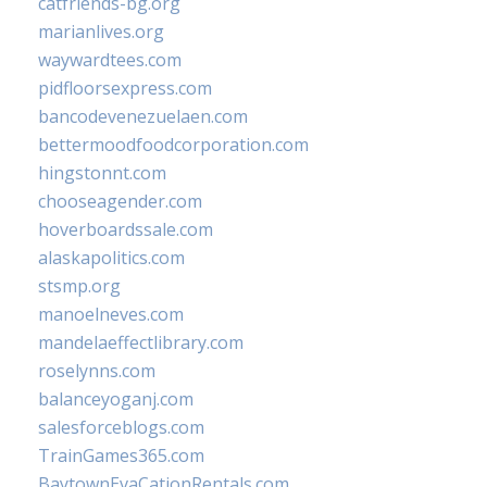
catfriends-bg.org
marianlives.org
waywardtees.com
pidfloorsexpress.com
bancodevenezuelaen.com
bettermoodfoodcorporation.com
hingstonnt.com
chooseagender.com
hoverboardssale.com
alaskapolitics.com
stsmp.org
manoelneves.com
mandelaeffectlibrary.com
roselynns.com
balanceyoganj.com
salesforceblogs.com
TrainGames365.com
BaytownEvaCationRentals.com