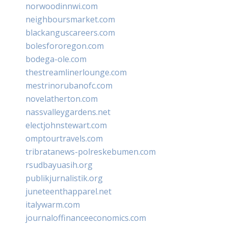
norwoodinnwi.com
neighboursmarket.com
blackanguscareers.com
bolesfororegon.com
bodega-ole.com
thestreamlinerlounge.com
mestrinorubanofc.com
novelatherton.com
nassvalleygardens.net
electjohnstewart.com
omptourtravels.com
tribratanews-polreskebumen.com
rsudbayuasih.org
publikjurnalistik.org
juneteenthapparel.net
italywarm.com
journaloffinanceeconomics.com