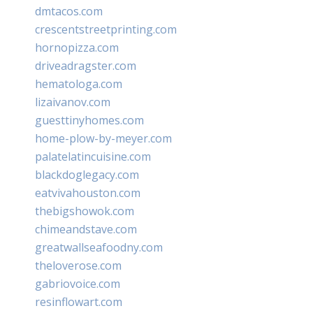
dmtacos.com
crescentstreetprinting.com
hornopizza.com
driveadragster.com
hematologa.com
lizaivanov.com
guesttinyhomes.com
home-plow-by-meyer.com
palatelatincuisine.com
blackdoglegacy.com
eatvivahouston.com
thebigshowok.com
chimeandstave.com
greatwallseafoodny.com
theloverose.com
gabriovoice.com
resinflowart.com