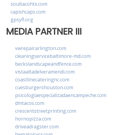
soultacohtx.com
capishcaps.com
gpsyfl.org
MEDIA PARTNER III
vwrepairarlington.com
cleaningservicebaltimore-md.com
beckslandscapeandfence.com
vistaaltadelveramendi.com
coastlinecateringnc.com
cuesburgershouston.com
psicologiaespecializadaencampeche.com
dmtacos.com
crescentstreetprinting.com
hornopizza.com
driveadragster.com
hematologa.com