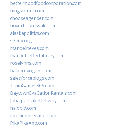
bettermoodfoodcorporation.com
hingstonnt.com
chooseagender.com
hoverboardssale.com
alaskapolitics.com
stsmp.org
manoelneves.com
mandelaeffectlibrary.com
roselynns.com
balanceyoganj.com
salesforceblogs.com
TrainGames365.com
BaytownEvaCationRentals.com
JabalpurCakeDelivery.com
halobjd.com
intelligenceqatar.com
PikaPikaApp.com