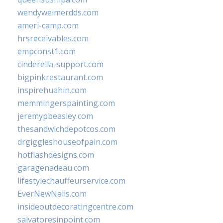
wendyweimerdds.com
ameri-camp.com
hrsreceivables.com
empconst1.com
cinderella-support.com
bigpinkrestaurant.com
inspirehuahin.com
memmingerspainting.com
jeremypbeasley.com
thesandwichdepotcos.com
drgiggleshouseofpain.com
hotflashdesigns.com
garagenadeau.com
lifestylechauffeurservice.com
EverNewNails.com
insideoutdecoratingcentre.com
salvatoresinpoint.com