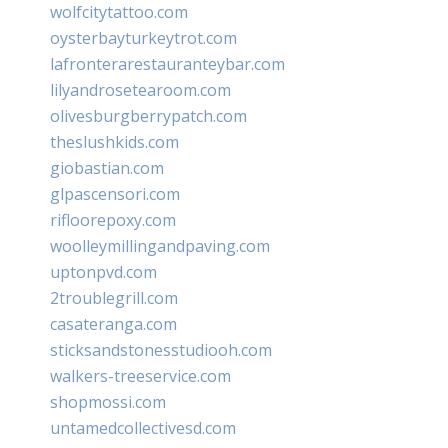
wolfcitytattoo.com
oysterbayturkeytrot.com
lafronterarestauranteybar.com
lilyandrosetearoom.com
olivesburgberrypatch.com
theslushkids.com
giobastian.com
glpascensori.com
rifloorepoxy.com
woolleymillingandpaving.com
uptonpvd.com
2troublegrill.com
casateranga.com
sticksandstonesstudiooh.com
walkers-treeservice.com
shopmossi.com
untamedcollectivesd.com