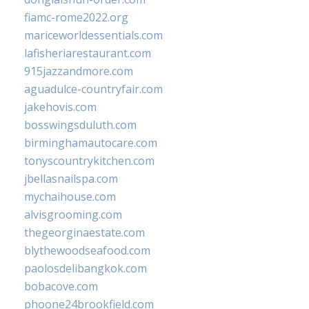
fiamc-rome2022.org
mariceworldessentials.com
lafisheriarestaurant.com
915jazzandmore.com
aguadulce-countryfair.com
jakehovis.com
bosswingsduluth.com
birminghamautocare.com
tonyscountrykitchen.com
jbellasnailspa.com
mychaihouse.com
alvisgrooming.com
thegeorginaestate.com
blythewoodseafood.com
paolosdelibangkok.com
bobacove.com
phoone24brookfield.com