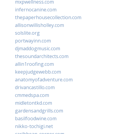
mxpwellness.com
infernocanine.com
thepaperhousecollection.com
allisonwillisholley.com
solslite.org
portwayinn.com
djmaddogmusic.com
thesoundarchitects.com
allin1roofing.com
keepjudgewebb.com
anatomyofadventure.com
drivancastillo.com
cmmedspa.com
midletontkd.com
gardensandgrills.com
basilfoodwine.com
nikko-tochigi.net
caribbean-corner.com