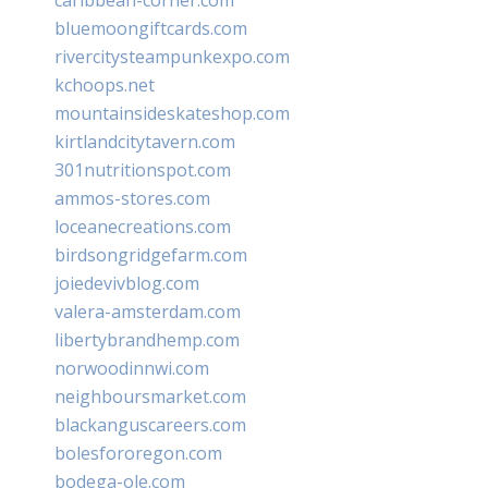
bluemoongiftcards.com
rivercitysteampunkexpo.com
kchoops.net
mountainsideskateshop.com
kirtlandcitytavern.com
301nutritionspot.com
ammos-stores.com
loceanecreations.com
birdsongridgefarm.com
joiedevivblog.com
valera-amsterdam.com
libertybrandhemp.com
norwoodinnwi.com
neighboursmarket.com
blackanguscareers.com
bolesfororegon.com
bodega-ole.com