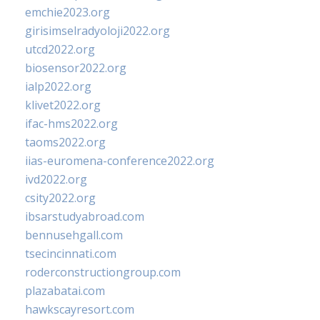
emchie2023.org
girisimselradyoloji2022.org
utcd2022.org
biosensor2022.org
ialp2022.org
klivet2022.org
ifac-hms2022.org
taoms2022.org
iias-euromena-conference2022.org
ivd2022.org
csity2022.org
ibsarstudyabroad.com
bennusehgall.com
tsecincinnati.com
roderconstructiongroup.com
plazabatai.com
hawkscayresort.com