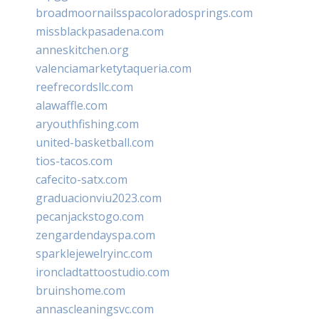
broadmoornailsspacoloradosprings.com
missblackpasadena.com
anneskitchen.org
valenciamarketytaqueria.com
reefrecordsllc.com
alawaffle.com
aryouthfishing.com
united-basketball.com
tios-tacos.com
cafecito-satx.com
graduacionviu2023.com
pecanjackstogo.com
zengardendayspa.com
sparklejewelryinc.com
ironcladtattoostudio.com
bruinshome.com
annascleaningsvc.com