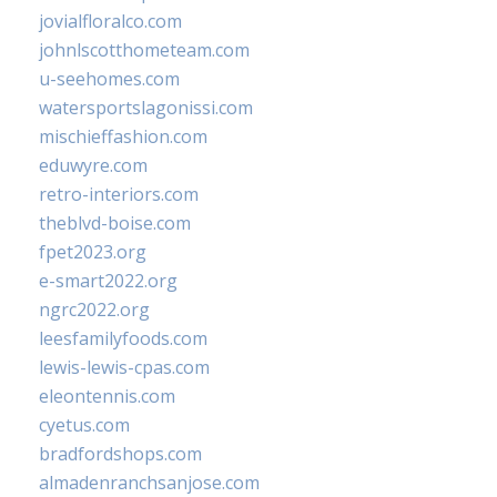
jovialfloralco.com
johnlscotthometeam.com
u-seehomes.com
watersportslagonissi.com
mischieffashion.com
eduwyre.com
retro-interiors.com
theblvd-boise.com
fpet2023.org
e-smart2022.org
ngrc2022.org
leesfamilyfoods.com
lewis-lewis-cpas.com
eleontennis.com
cyetus.com
bradfordshops.com
almadenranchsanjose.com