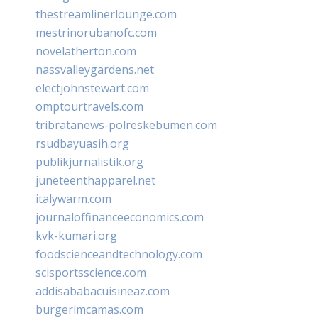
thestreamlinerlounge.com
mestrinorubanofc.com
novelatherton.com
nassvalleygardens.net
electjohnstewart.com
omptourtravels.com
tribratanews-polreskebumen.com
rsudbayuasih.org
publikjurnalistik.org
juneteenthapparel.net
italywarm.com
journaloffinanceeconomics.com
kvk-kumari.org
foodscienceandtechnology.com
scisportsscience.com
addisababacuisineaz.com
burgerimcamas.com