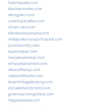
hellonquads.com
diarioanimales.com
decogaleri.com
unavozparadios.com
shoes-vert.com
elbotanicopanama.com
shadyoaksrockportrvpark.com
jccoinlaundry.com
kautorepair.com
marjaeswinebar.com
elmazatlanclinton.com
ideacoffeenyc.com
odieschillicothe.com
lacantinitagalesburg.com
pizzadeliverybristol.com
greenstarsmogcheck.com
happypawspl.com