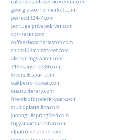
callahansautoservicecenter.com
georgiascornermarket.com
perfectfit24-7.com
portugalprivatedriver.com
von-racer.com
coffeeshopcharleston.com
salon104mainstreet.com
alkaspringswater.com
318mainstreet8h.com
lovenailsspari.com
oakberry-kuwait.com
quartzliterary.com
friendsofbroderickpark.com
studiopiattellina.com
jannagrillspringfield.com
fujiyamacharleston.com
elpatronchardon.com
donglaishun-order.com