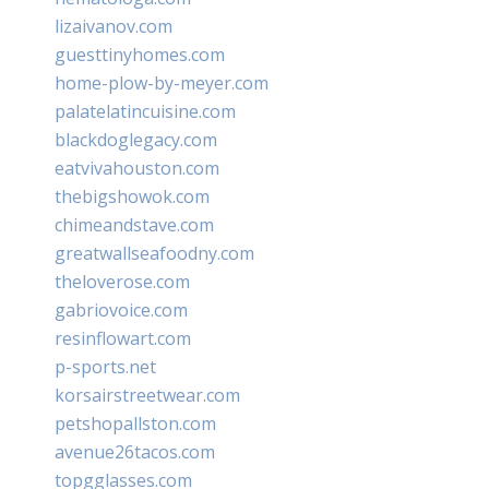
lizaivanov.com
guesttinyhomes.com
home-plow-by-meyer.com
palatelatincuisine.com
blackdoglegacy.com
eatvivahouston.com
thebigshowok.com
chimeandstave.com
greatwallseafoodny.com
theloverose.com
gabriovoice.com
resinflowart.com
p-sports.net
korsairstreetwear.com
petshopallston.com
avenue26tacos.com
topgglasses.com