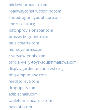
mickeybarmama.com
roadwayconstructioninc.com
shopdragonflyboutique.com
sportszilla.org
batchprovisionsbar.com
brasserie-gobette.com
musicrearte.com
morseysfarms.com
riverviewtennis.com
official-kelly-toys-squishmallows.com
displaygardenonsuncrest.org
bbq-empire-usa.com
feedstoreva.com
drogopets.com
ediblechalk.com
tabletennisnearme.com
oaksofa.com