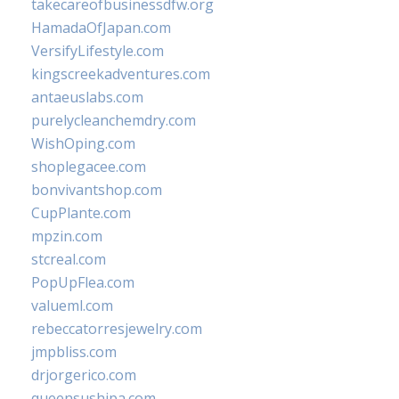
takecareofbusinessdfw.org
HamadaOfJapan.com
VersifyLifestyle.com
kingscreekadventures.com
antaeuslabs.com
purelycleanchemdry.com
WishOping.com
shoplegacee.com
bonvivantshop.com
CupPlante.com
mpzin.com
stcreal.com
PopUpFlea.com
valueml.com
rebeccatorresjewelry.com
jmpbliss.com
drjorgerico.com
queensushipa.com