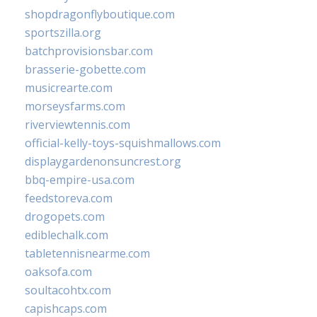
shopdragonflyboutique.com
sportszilla.org
batchprovisionsbar.com
brasserie-gobette.com
musicrearte.com
morseysfarms.com
riverviewtennis.com
official-kelly-toys-squishmallows.com
displaygardenonsuncrest.org
bbq-empire-usa.com
feedstoreva.com
drogopets.com
ediblechalk.com
tabletennisnearme.com
oaksofa.com
soultacohtx.com
capishcaps.com