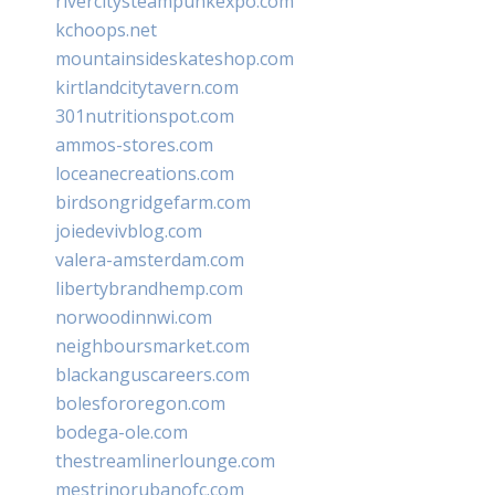
rivercitysteampunkexpo.com
kchoops.net
mountainsideskateshop.com
kirtlandcitytavern.com
301nutritionspot.com
ammos-stores.com
loceanecreations.com
birdsongridgefarm.com
joiedevivblog.com
valera-amsterdam.com
libertybrandhemp.com
norwoodinnwi.com
neighboursmarket.com
blackanguscareers.com
bolesfororegon.com
bodega-ole.com
thestreamlinerlounge.com
mestrinorubanofc.com