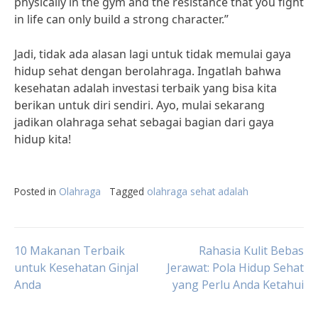
physically in the gym and the resistance that you fight
in life can only build a strong character.”
Jadi, tidak ada alasan lagi untuk tidak memulai gaya
hidup sehat dengan berolahraga. Ingatlah bahwa
kesehatan adalah investasi terbaik yang bisa kita
berikan untuk diri sendiri. Ayo, mulai sekarang
jadikan olahraga sehat sebagai bagian dari gaya
hidup kita!
Posted in
Olahraga
Tagged
olahraga sehat adalah
Post
10 Makanan Terbaik
Rahasia Kulit Bebas
untuk Kesehatan Ginjal
Jerawat: Pola Hidup Sehat
Anda
yang Perlu Anda Ketahui
navigation