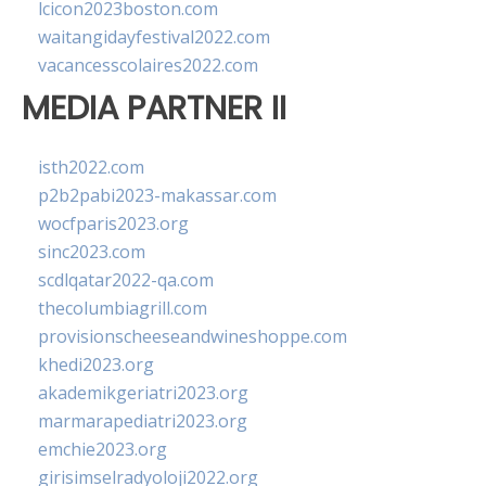
lcicon2023boston.com
waitangidayfestival2022.com
vacancesscolaires2022.com
MEDIA PARTNER II
isth2022.com
p2b2pabi2023-makassar.com
wocfparis2023.org
sinc2023.com
scdlqatar2022-qa.com
thecolumbiagrill.com
provisionscheeseandwineshoppe.com
khedi2023.org
akademikgeriatri2023.org
marmarapediatri2023.org
emchie2023.org
girisimselradyoloji2022.org