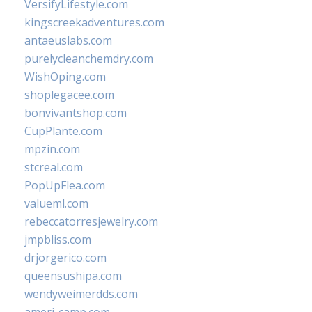
VersifyLifestyle.com
kingscreekadventures.com
antaeuslabs.com
purelycleanchemdry.com
WishOping.com
shoplegacee.com
bonvivantshop.com
CupPlante.com
mpzin.com
stcreal.com
PopUpFlea.com
valueml.com
rebeccatorresjewelry.com
jmpbliss.com
drjorgerico.com
queensushipa.com
wendyweimerdds.com