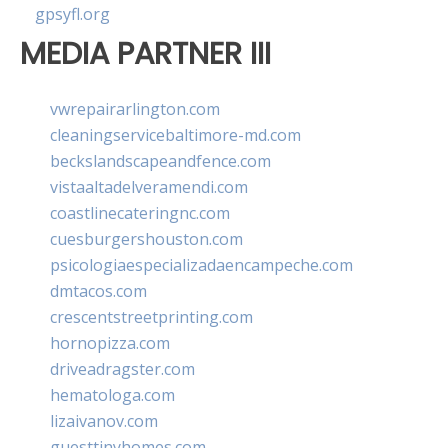
gpsyfl.org
MEDIA PARTNER III
vwrepairarlington.com
cleaningservicebaltimore-md.com
beckslandscapeandfence.com
vistaaltadelveramendi.com
coastlinecateringnc.com
cuesburgershouston.com
psicologiaespecializadaencampeche.com
dmtacos.com
crescentstreetprinting.com
hornopizza.com
driveadragster.com
hematologa.com
lizaivanov.com
guesttinyhomes.com