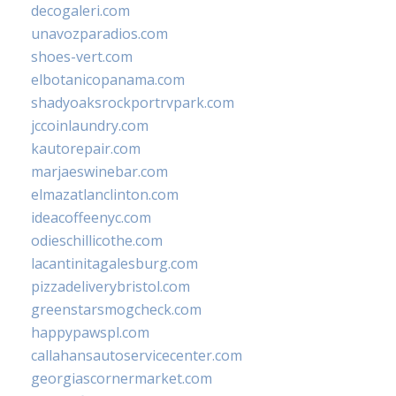
decogaleri.com
unavozparadios.com
shoes-vert.com
elbotanicopanama.com
shadyoaksrockportrvpark.com
jccoinlaundry.com
kautorepair.com
marjaeswinebar.com
elmazatlanclinton.com
ideacoffeenyc.com
odieschillicothe.com
lacantinitagalesburg.com
pizzadeliverybristol.com
greenstarsmogcheck.com
happypawspl.com
callahansautoservicecenter.com
georgiascornermarket.com