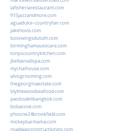
mariceworldessentials.com
lafisheriarestaurant.com
915jazzandmore.com
aguadulce-countryfair.com
jakehovis.com
bosswingsduluth.com
birminghamautocare.com
tonyscountrykitchen.com
jbellasnailspa.com
mychaihouse.com
alvisgrooming.com
thegeorginaestate.com
blythewoodseafood.com
paolosdelibangkok.com
bobacove.com
phoone24brookfield.com
mickeybarmama.com
roadwayconstructioninc.com