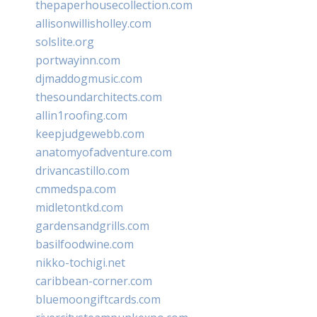
thepaperhousecollection.com
allisonwillisholley.com
solslite.org
portwayinn.com
djmaddogmusic.com
thesoundarchitects.com
allin1roofing.com
keepjudgewebb.com
anatomyofadventure.com
drivancastillo.com
cmmedspa.com
midletontkd.com
gardensandgrills.com
basilfoodwine.com
nikko-tochigi.net
caribbean-corner.com
bluemoongiftcards.com