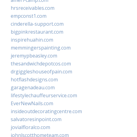
ameri-camp.com
hrsreceivables.com
empconst1.com
cinderella-support.com
bigpinkrestaurant.com
inspirehuahin.com
memmingerspainting.com
jeremypbeasley.com
thesandwichdepotcos.com
drgiggleshouseofpain.com
hotflashdesigns.com
garagenadeau.com
lifestylechauffeurservice.com
EverNewNails.com
insideoutdecoratingcentre.com
salvatoresinpoint.com
jovialfloralco.com
johnlscotthometeam.com