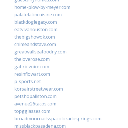
home-plow-by-meyer.com
palatelatincuisine.com
blackdoglegacy.com
eatvivahouston.com
thebigshowok.com
chimeandstave.com
greatwallseafoodny.com
theloverose.com
gabriovoice.com
resinflowart.com
p-sports.net
korsairstreetwear.com
petshopallston.com
avenue26tacos.com
topgglasses.com
broadmoornailsspacoloradosprings.com
missblackpasadena.com