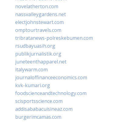
novelatherton.com
nassvalleygardens.net
electjohnstewart.com
omptourtravels.com
tribratanews-polreskebumen.com
rsudbayuasih.org
publikjurnalistik.org
juneteenthapparel.net
italywarm.com
journaloffinanceeconomics.com
kvk-kumari.org
foodscienceandtechnology.com
scisportsscience.com
addisababacuisineaz.com
burgerimcamas.com