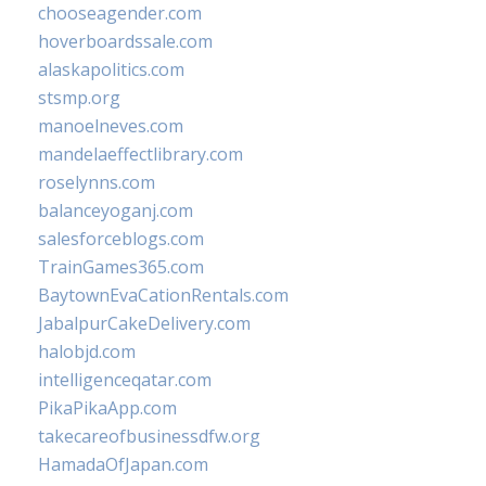
chooseagender.com
hoverboardssale.com
alaskapolitics.com
stsmp.org
manoelneves.com
mandelaeffectlibrary.com
roselynns.com
balanceyoganj.com
salesforceblogs.com
TrainGames365.com
BaytownEvaCationRentals.com
JabalpurCakeDelivery.com
halobjd.com
intelligenceqatar.com
PikaPikaApp.com
takecareofbusinessdfw.org
HamadaOfJapan.com