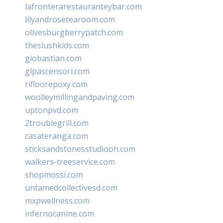
lafronterarestauranteybar.com
lilyandrosetearoom.com
olivesburgberrypatch.com
theslushkids.com
giobastian.com
glpascensori.com
rifloorepoxy.com
woolleymillingandpaving.com
uptonpvd.com
2troublegrill.com
casateranga.com
sticksandstonesstudiooh.com
walkers-treeservice.com
shopmossi.com
untamedcollectivesd.com
mxpwellness.com
infernocanine.com