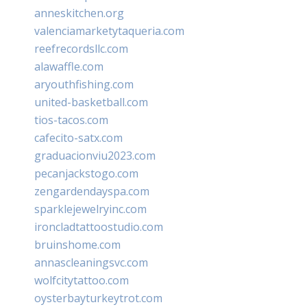
anneskitchen.org
valenciamarketytaqueria.com
reefrecordsllc.com
alawaffle.com
aryouthfishing.com
united-basketball.com
tios-tacos.com
cafecito-satx.com
graduacionviu2023.com
pecanjackstogo.com
zengardendayspa.com
sparklejewelryinc.com
ironcladtattoostudio.com
bruinshome.com
annascleaningsvc.com
wolfcitytattoo.com
oysterbayturkeytrot.com