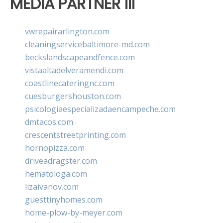
MEDIA PARTNER III
vwrepairarlington.com
cleaningservicebaltimore-md.com
beckslandscapeandfence.com
vistaaltadelveramendi.com
coastlinecateringnc.com
cuesburgershouston.com
psicologiaespecializadaencampeche.com
dmtacos.com
crescentstreetprinting.com
hornopizza.com
driveadragster.com
hematologa.com
lizaivanov.com
guesttinyhomes.com
home-plow-by-meyer.com