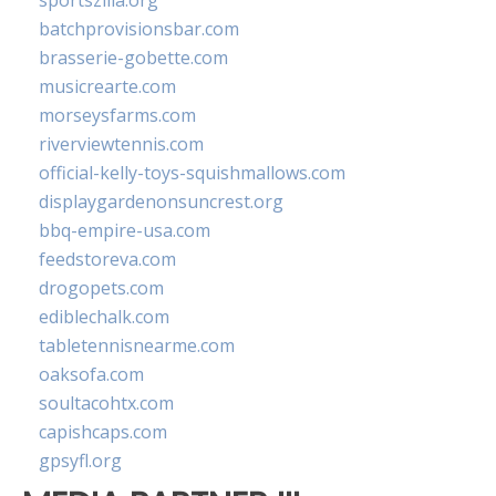
sportszilla.org
batchprovisionsbar.com
brasserie-gobette.com
musicrearte.com
morseysfarms.com
riverviewtennis.com
official-kelly-toys-squishmallows.com
displaygardenonsuncrest.org
bbq-empire-usa.com
feedstoreva.com
drogopets.com
ediblechalk.com
tabletennisnearme.com
oaksofa.com
soultacohtx.com
capishcaps.com
gpsyfl.org