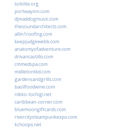
solslite.org
portwayinn.com
djmaddogmusic.com
thesoundarchitects.com
allin1roofing.com
keepjudgewebb.com
anatomyofadventure.com
drivancastillo.com
cmmedspa.com
midletontkd.com
gardensandgrills.com
basilfoodwine.com
nikko-tochigi.net
caribbean-corner.com
bluemoongiftcards.com
rivercitysteampunkexpo.com
kchoops.net