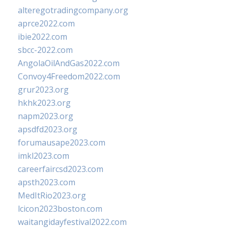
alteregotradingcompany.org
aprce2022.com
ibie2022.com
sbcc-2022.com
AngolaOilAndGas2022.com
Convoy4Freedom2022.com
grur2023.org
hkhk2023.org
napm2023.org
apsdfd2023.org
forumausape2023.com
imkl2023.com
careerfaircsd2023.com
apsth2023.com
MedItRio2023.org
lcicon2023boston.com
waitangidayfestival2022.com