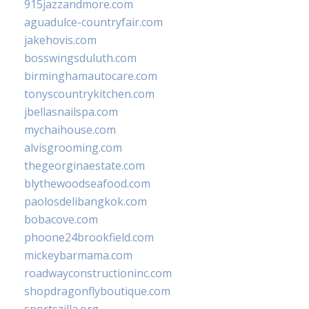
915jazzandmore.com
aguadulce-countryfair.com
jakehovis.com
bosswingsduluth.com
birminghamautocare.com
tonyscountrykitchen.com
jbellasnailspa.com
mychaihouse.com
alvisgrooming.com
thegeorginaestate.com
blythewoodseafood.com
paolosdelibangkok.com
bobacove.com
phoone24brookfield.com
mickeybarmama.com
roadwayconstructioninc.com
shopdragonflyboutique.com