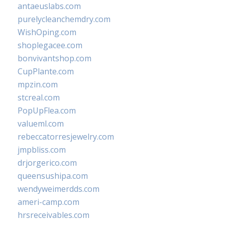
antaeuslabs.com
purelycleanchemdry.com
WishOping.com
shoplegacee.com
bonvivantshop.com
CupPlante.com
mpzin.com
stcreal.com
PopUpFlea.com
valueml.com
rebeccatorresjewelry.com
jmpbliss.com
drjorgerico.com
queensushipa.com
wendyweimerdds.com
ameri-camp.com
hrsreceivables.com