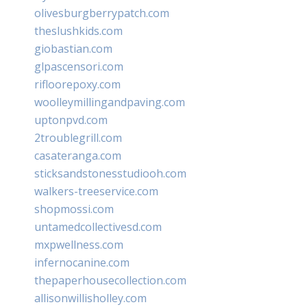
olivesburgberrypatch.com
theslushkids.com
giobastian.com
glpascensori.com
rifloorepoxy.com
woolleymillingandpaving.com
uptonpvd.com
2troublegrill.com
casateranga.com
sticksandstonesstudiooh.com
walkers-treeservice.com
shopmossi.com
untamedcollectivesd.com
mxpwellness.com
infernocanine.com
thepaperhousecollection.com
allisonwillisholley.com