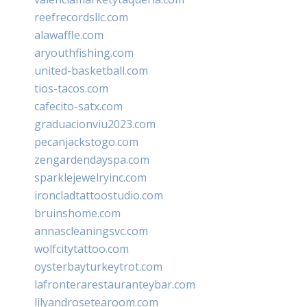
reefrecordsllc.com
alawaffle.com
aryouthfishing.com
united-basketball.com
tios-tacos.com
cafecito-satx.com
graduacionviu2023.com
pecanjackstogo.com
zengardendayspa.com
sparklejewelryinc.com
ironcladtattoostudio.com
bruinshome.com
annascleaningsvc.com
wolfcitytattoo.com
oysterbayturkeytrot.com
lafronterarestauranteybar.com
lilyandrosetearoom.com