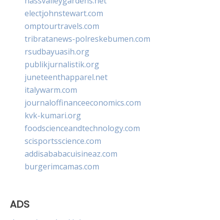
nassvalleygardens.net
electjohnstewart.com
omptourtravels.com
tribratanews-polreskebumen.com
rsudbayuasih.org
publikjurnalistik.org
juneteenthapparel.net
italywarm.com
journaloffinanceeconomics.com
kvk-kumari.org
foodscienceandtechnology.com
scisportsscience.com
addisababacuisineaz.com
burgerimcamas.com
ADS