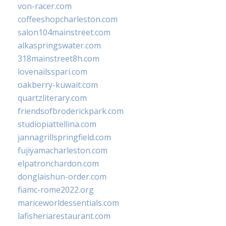
von-racer.com
coffeeshopcharleston.com
salon104mainstreet.com
alkaspringswater.com
318mainstreet8h.com
lovenailsspari.com
oakberry-kuwait.com
quartzliterary.com
friendsofbroderickpark.com
studiopiattellina.com
jannagrillspringfield.com
fujiyamacharleston.com
elpatronchardon.com
donglaishun-order.com
fiamc-rome2022.org
mariceworldessentials.com
lafisheriarestaurant.com