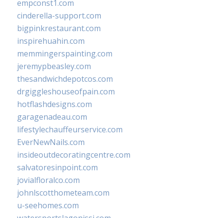
empconst1.com
cinderella-support.com
bigpinkrestaurant.com
inspirehuahin.com
memmingerspainting.com
jeremypbeasley.com
thesandwichdepotcos.com
drgiggleshouseofpain.com
hotflashdesigns.com
garagenadeau.com
lifestylechauffeurservice.com
EverNewNails.com
insideoutdecoratingcentre.com
salvatoresinpoint.com
jovialfloralco.com
johnlscotthometeam.com
u-seehomes.com