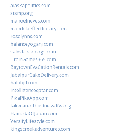
alaskapolitics.com
stsmp.org
manoelneves.com
mandelaeffectlibrary.com
roselynns.com
balanceyoganj.com
salesforceblogs.com
TrainGames365.com
BaytownEvaCationRentals.com
JabalpurCakeDelivery.com
halobjd.com
intelligenceqatar.com
PikaPikaApp.com
takecareofbusinessdfw.org
HamadaOfJapan.com
VersifyLifestyle.com
kingscreekadventures.com