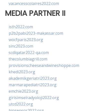
vacancesscolaires2022.com
MEDIA PARTNER II
isth2022.com
p2b2pabi2023-makassar.com
wocfparis2023.org
sinc2023.com
scdlqatar2022-qa.com
thecolumbiagrill.com
provisionscheeseandwineshoppe.com
khedi2023.org
akademikgeriatri2023.org
marmarapediatri2023.org
emchie2023.org
girisimselradyoloji2022.org
utcd2022.org
biosensor2022.org