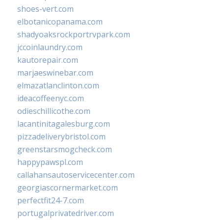
shoes-vert.com
elbotanicopanama.com
shadyoaksrockportrvpark.com
jccoinlaundry.com
kautorepair.com
marjaeswinebar.com
elmazatlanclinton.com
ideacoffeenyc.com
odieschillicothe.com
lacantinitagalesburg.com
pizzadeliverybristol.com
greenstarsmogcheck.com
happypawspl.com
callahansautoservicecenter.com
georgiascornermarket.com
perfectfit24-7.com
portugalprivatedriver.com