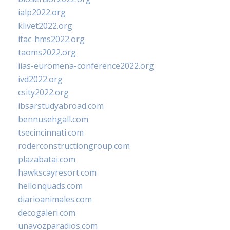
ialp2022.org
klivet2022.org
ifac-hms2022.org
taoms2022.org
iias-euromena-conference2022.org
ivd2022.org
csity2022.org
ibsarstudyabroad.com
bennusehgall.com
tsecincinnati.com
roderconstructiongroup.com
plazabatai.com
hawkscayresort.com
hellonquads.com
diarioanimales.com
decogaleri.com
unavozparadios.com