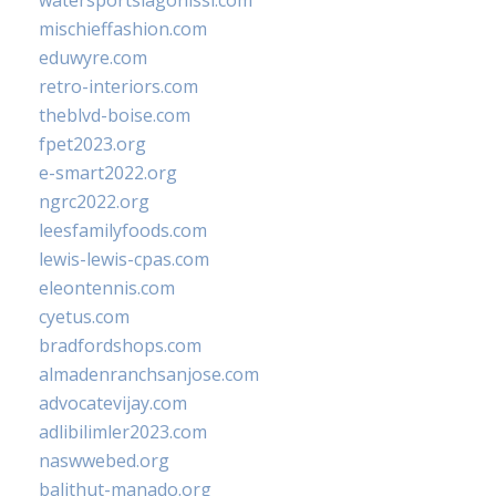
watersportslagonissi.com
mischieffashion.com
eduwyre.com
retro-interiors.com
theblvd-boise.com
fpet2023.org
e-smart2022.org
ngrc2022.org
leesfamilyfoods.com
lewis-lewis-cpas.com
eleontennis.com
cyetus.com
bradfordshops.com
almadenranchsanjose.com
advocatevijay.com
adlibilimler2023.com
naswwebed.org
balithut-manado.org