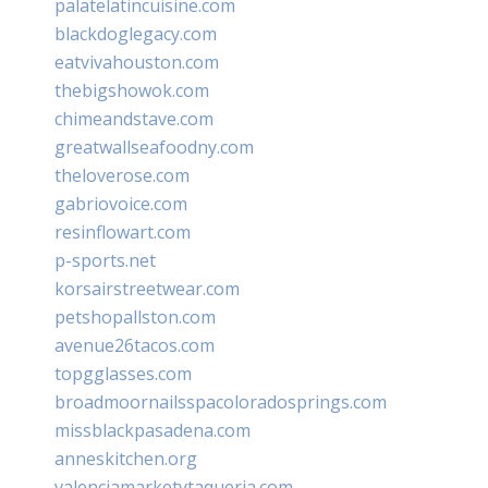
palatelatincuisine.com
blackdoglegacy.com
eatvivahouston.com
thebigshowok.com
chimeandstave.com
greatwallseafoodny.com
theloverose.com
gabriovoice.com
resinflowart.com
p-sports.net
korsairstreetwear.com
petshopallston.com
avenue26tacos.com
topgglasses.com
broadmoornailsspacoloradosprings.com
missblackpasadena.com
anneskitchen.org
valenciamarketytaqueria.com