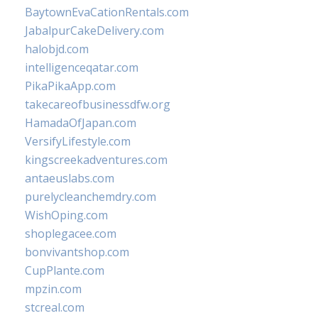
BaytownEvaCationRentals.com
JabalpurCakeDelivery.com
halobjd.com
intelligenceqatar.com
PikaPikaApp.com
takecareofbusinessdfw.org
HamadaOfJapan.com
VersifyLifestyle.com
kingscreekadventures.com
antaeuslabs.com
purelycleanchemdry.com
WishOping.com
shoplegacee.com
bonvivantshop.com
CupPlante.com
mpzin.com
stcreal.com