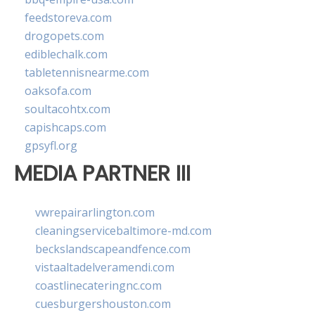
feedstoreva.com
drogopets.com
ediblechalk.com
tabletennisnearme.com
oaksofa.com
soultacohtx.com
capishcaps.com
gpsyfl.org
MEDIA PARTNER III
vwrepairarlington.com
cleaningservicebaltimore-md.com
beckslandscapeandfence.com
vistaaltadelveramendi.com
coastlinecateringnc.com
cuesburgershouston.com