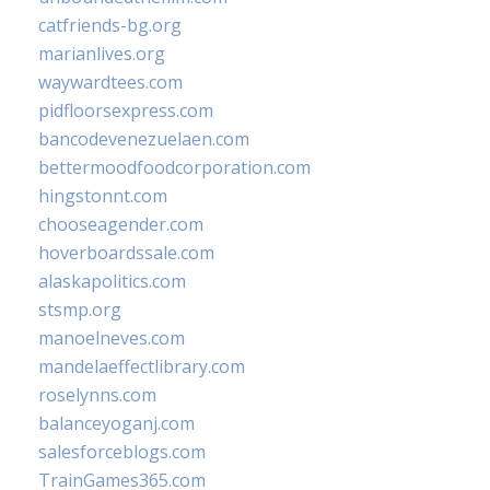
catfriends-bg.org
marianlives.org
waywardtees.com
pidfloorsexpress.com
bancodevenezuelaen.com
bettermoodfoodcorporation.com
hingstonnt.com
chooseagender.com
hoverboardssale.com
alaskapolitics.com
stsmp.org
manoelneves.com
mandelaeffectlibrary.com
roselynns.com
balanceyoganj.com
salesforceblogs.com
TrainGames365.com