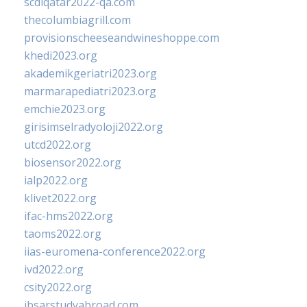
scdlqatar2022-qa.com
thecolumbiagrill.com
provisionscheeseandwineshoppe.com
khedi2023.org
akademikgeriatri2023.org
marmarapediatri2023.org
emchie2023.org
girisimselradyoloji2022.org
utcd2022.org
biosensor2022.org
ialp2022.org
klivet2022.org
ifac-hms2022.org
taoms2022.org
iias-euromena-conference2022.org
ivd2022.org
csity2022.org
ibsarstudyabroad.com