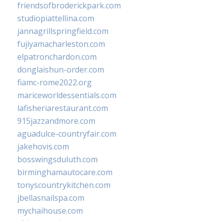
friendsofbroderickpark.com
studiopiattellina.com
jannagrillspringfield.com
fujiyamacharleston.com
elpatronchardon.com
donglaishun-order.com
fiamc-rome2022.org
mariceworldessentials.com
lafisheriarestaurant.com
915jazzandmore.com
aguadulce-countryfair.com
jakehovis.com
bosswingsduluth.com
birminghamautocare.com
tonyscountrykitchen.com
jbellasnailspa.com
mychaihouse.com