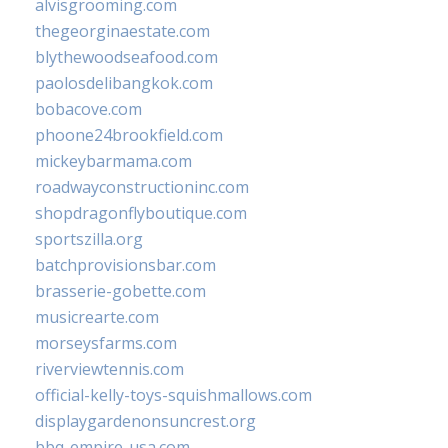
alvisgrooming.com
thegeorginaestate.com
blythewoodseafood.com
paolosdelibangkok.com
bobacove.com
phoone24brookfield.com
mickeybarmama.com
roadwayconstructioninc.com
shopdragonflyboutique.com
sportszilla.org
batchprovisionsbar.com
brasserie-gobette.com
musicrearte.com
morseysfarms.com
riverviewtennis.com
official-kelly-toys-squishmallows.com
displaygardenonsuncrest.org
bbq-empire-usa.com