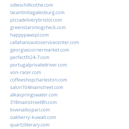
odieschillicothe.com
lacantinitagalesburg.com
pizzadeliverybristol.com
greenstarsmogcheck.com
happypawspl.com
callahansautoservicecenter.com
georgiascornermarket.com
perfectfit24-7.com
portugalprivatedriver.com
von-racer.com
coffeeshopcharleston.com
salon104mainstreet.com
alkaspringswater.com
318mainstreet8h.com
lovenailsspari.com
oakberry-kuwait.com
quartzliterary.com