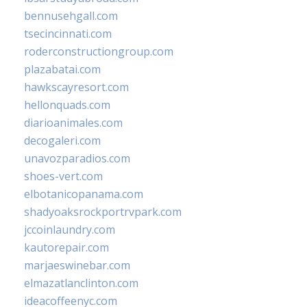
bennusehgall.com
tsecincinnati.com
roderconstructiongroup.com
plazabatai.com
hawkscayresort.com
hellonquads.com
diarioanimales.com
decogaleri.com
unavozparadios.com
shoes-vert.com
elbotanicopanama.com
shadyoaksrockportrvpark.com
jccoinlaundry.com
kautorepair.com
marjaeswinebar.com
elmazatlanclinton.com
ideacoffeenyc.com