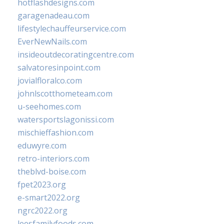
hotflashdesigns.com
garagenadeau.com
lifestylechauffeurservice.com
EverNewNails.com
insideoutdecoratingcentre.com
salvatoresinpoint.com
jovialfloralco.com
johnlscotthometeam.com
u-seehomes.com
watersportslagonissi.com
mischieffashion.com
eduwyre.com
retro-interiors.com
theblvd-boise.com
fpet2023.org
e-smart2022.org
ngrc2022.org
leesfamilyfoods.com