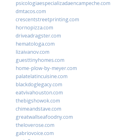
psicologiaespecializadaencampeche.com
dmtacos.com
crescentstreetprinting.com
hornopizza.com
driveadragster.com
hematologa.com
lizaivanov.com
guesttinyhomes.com
home-plow-by-meyer.com
palatelatincuisine.com
blackdoglegacy.com
eatvivahouston.com
thebigshowok.com
chimeandstave.com
greatwallseafoodny.com
theloverose.com
gabriovoice.com