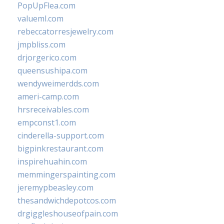
PopUpFlea.com
valueml.com
rebeccatorresjewelry.com
jmpbliss.com
drjorgerico.com
queensushipa.com
wendyweimerdds.com
ameri-camp.com
hrsreceivables.com
empconst1.com
cinderella-support.com
bigpinkrestaurant.com
inspirehuahin.com
memmingerspainting.com
jeremypbeasley.com
thesandwichdepotcos.com
drgiggleshouseofpain.com