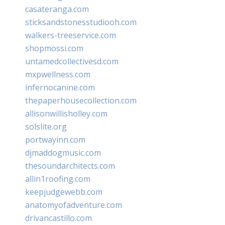
casateranga.com
sticksandstonesstudiooh.com
walkers-treeservice.com
shopmossi.com
untamedcollectivesd.com
mxpwellness.com
infernocanine.com
thepaperhousecollection.com
allisonwillisholley.com
solslite.org
portwayinn.com
djmaddogmusic.com
thesoundarchitects.com
allin1roofing.com
keepjudgewebb.com
anatomyofadventure.com
drivancastillo.com