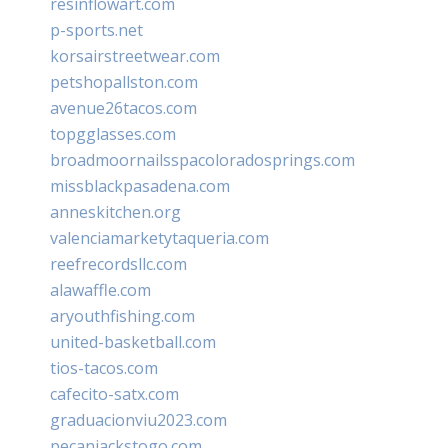
resinflowart.com
p-sports.net
korsairstreetwear.com
petshopallston.com
avenue26tacos.com
topgglasses.com
broadmoornailsspacoloradosprings.com
missblackpasadena.com
anneskitchen.org
valenciamarketytaqueria.com
reefrecordsllc.com
alawaffle.com
aryouthfishing.com
united-basketball.com
tios-tacos.com
cafecito-satx.com
graduacionviu2023.com
pecanjackstogo.com