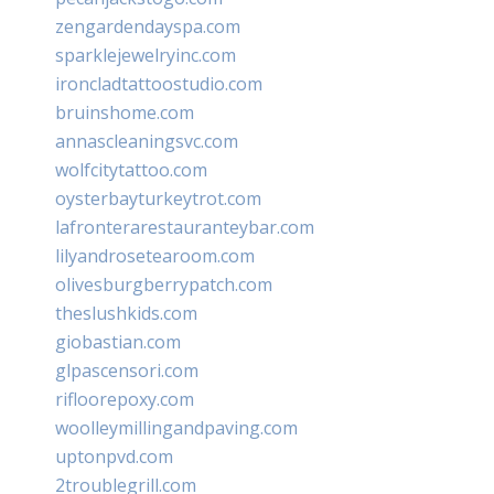
zengardendayspa.com
sparklejewelryinc.com
ironcladtattoostudio.com
bruinshome.com
annascleaningsvc.com
wolfcitytattoo.com
oysterbayturkeytrot.com
lafronterarestauranteybar.com
lilyandrosetearoom.com
olivesburgberrypatch.com
theslushkids.com
giobastian.com
glpascensori.com
rifloorepoxy.com
woolleymillingandpaving.com
uptonpvd.com
2troublegrill.com