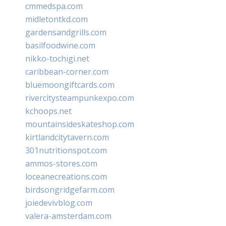
cmmedspa.com
midletontkd.com
gardensandgrills.com
basilfoodwine.com
nikko-tochigi.net
caribbean-corner.com
bluemoongiftcards.com
rivercitysteampunkexpo.com
kchoops.net
mountainsideskateshop.com
kirtlandcitytavern.com
301nutritionspot.com
ammos-stores.com
loceanecreations.com
birdsongridgefarm.com
joiedevivblog.com
valera-amsterdam.com