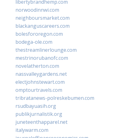
libertybrandhemp.com
norwoodinnwi.com
neighboursmarket.com
blackanguscareers.com
bolesfororegon.com
bodega-ole.com
thestreamlinerlounge.com
mestrinorubanofc.com
novelatherton.com
nassvalleygardens.net
electjohnstewart.com
omptourtravels.com
tribratanews-polreskebumen.com
rsudbayuasih.org
publikjurnalistik.org
juneteenthapparel.net
italywarm.com
journaloffinanceeconomics.com