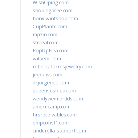
WishOping.com
shoplegacee.com
bonvivantshop.com
CupPlante.com
mpzin.com
stcreal.com
PopUpFlea.com
valueml.com
rebeccatorresjewelry.com
jmpbliss.com
drjorgerico.com
queensushipa.com
wendyweimerdds.com
ameri-camp.com
hrsreceivables.com
empconst1.com
cinderella-support.com