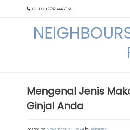
Skip
Call Us: +2782 444 YEAH
to
content
NEIGHBOURS
Mengenal Jenis Mak
Ginjal Anda
Posted on
November 22, 2024
by
adminnei