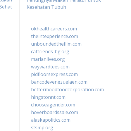
Pentingnya Makan Teratur untuk
Sehat
Kesehatan Tubuh
okhealthcareers.com
theintexperience.com
unboundedthefilm.com
catfriends-bg.org
marianlives.org
waywardtees.com
pidfloorsexpress.com
bancodevenezuelaen.com
bettermoodfoodcorporation.com
hingstonnt.com
chooseagender.com
hoverboardssale.com
alaskapolitics.com
stsmp.org