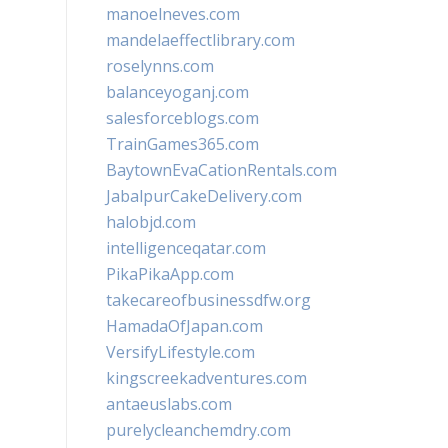
manoelneves.com
mandelaeffectlibrary.com
roselynns.com
balanceyoganj.com
salesforceblogs.com
TrainGames365.com
BaytownEvaCationRentals.com
JabalpurCakeDelivery.com
halobjd.com
intelligenceqatar.com
PikaPikaApp.com
takecareofbusinessdfw.org
HamadaOfJapan.com
VersifyLifestyle.com
kingscreekadventures.com
antaeuslabs.com
purelycleanchemdry.com