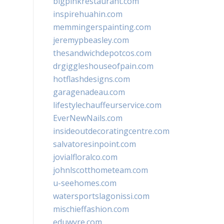
bigpinkrestaurant.com
inspirehuahin.com
memmingerspainting.com
jeremypbeasley.com
thesandwichdepotcos.com
drgiggleshouseofpain.com
hotflashdesigns.com
garagenadeau.com
lifestylechauffeurservice.com
EverNewNails.com
insideoutdecoratingcentre.com
salvatoresinpoint.com
jovialfloralco.com
johnlscotthometeam.com
u-seehomes.com
watersportslagonissi.com
mischieffashion.com
eduwyre.com