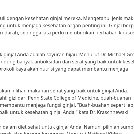
duli dengan kesehatan ginjal mereka. Mengetahui jenis ma
ing untuk menjaga kesehatan organ penting ini. Ginjal ber
i darah, sehingga kita perlu memberikan perhatian khusu
 ginjal Anda adalah sayuran hijau. Menurut Dr. Michael Gre
gandung banyak antioksidan dan serat yang baik untuk kes
an brokoli kaya akan nutrisi yang dapat membantu menjaga
akan pilihan makanan sehat yang baik untuk ginjal Anda.
ahli gizi dari Penn State College of Medicine, buah-buahan
membantu menjaga fungsi ginjal. “Buah-buahan seperti ape
 baik untuk kesehatan ginjal Anda,” kata Dr. Kraschnewski.
n dalam diet sehat untuk ginjal Anda. Namun, pilihlah sumb