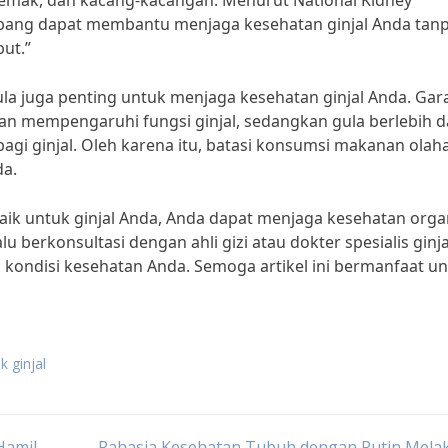
a lemak, dan kacang-kacangan. Menurut National Kidney
bang dapat membantu menjaga kesehatan ginjal Anda tan
ut.”
la juga penting untuk menjaga kesehatan ginjal Anda. Ga
an mempengaruhi fungsi ginjal, sedangkan gula berlebih d
i ginjal. Oleh karena itu, batasi konsumsi makanan olah
da.
ik untuk ginjal Anda, Anda dapat menjaga kesehatan orga
lu berkonsultasi dengan ahli gizi atau dokter spesialis ginja
kondisi kesehatan Anda. Semoga artikel ini bermanfaat u
 ginjal
Hamil
Rahasia Kesehatan Tubuh dengan Rutin Mela