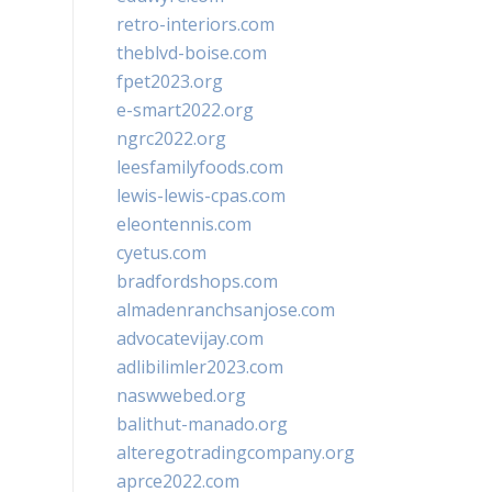
retro-interiors.com
theblvd-boise.com
fpet2023.org
e-smart2022.org
ngrc2022.org
leesfamilyfoods.com
lewis-lewis-cpas.com
eleontennis.com
cyetus.com
bradfordshops.com
almadenranchsanjose.com
advocatevijay.com
adlibilimler2023.com
naswwebed.org
balithut-manado.org
alteregotradingcompany.org
aprce2022.com