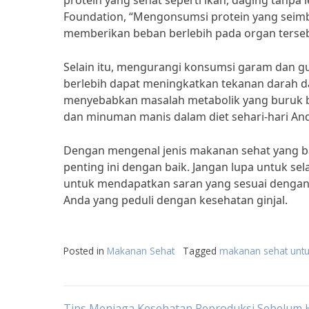
protein yang sehat seperti ikan, daging tanp
Foundation, “Mengonsumsi protein yang seim
memberikan beban berlebih pada organ terseb
Selain itu, mengurangi konsumsi garam dan gu
berlebih dapat meningkatkan tekanan darah d
menyebabkan masalah metabolik yang buruk bag
dan minuman manis dalam diet sehari-hari An
Dengan mengenal jenis makanan sehat yang ba
penting ini dengan baik. Jangan lupa untuk sela
untuk mendapatkan saran yang sesuai dengan 
Anda yang peduli dengan kesehatan ginjal.
Posted in
Makanan Sehat
Tagged
makanan sehat untuk
Tips Menjaga Kesehatan Reproduksi Sebelum 