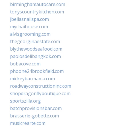
birminghamautocare.com
tonyscountrykitchen.com
jbellasnailspa.com
mychaihouse.com
alvisgrooming.com
thegeorginaestate.com
blythewoodseafood.com
paolosdelibangkok.com
bobacove.com
phoone24brookfield.com
mickeybarmama.com
roadwayconstructioninc.com
shopdragonflyboutique.com
sportszilla.org
batchprovisionsbar.com
brasserie-gobette.com
musicrearte.com