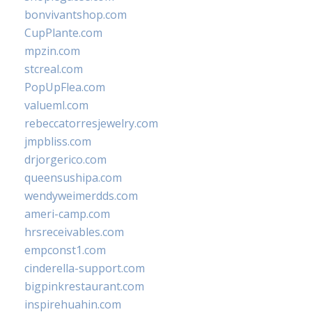
bonvivantshop.com
CupPlante.com
mpzin.com
stcreal.com
PopUpFlea.com
valueml.com
rebeccatorresjewelry.com
jmpbliss.com
drjorgerico.com
queensushipa.com
wendyweimerdds.com
ameri-camp.com
hrsreceivables.com
empconst1.com
cinderella-support.com
bigpinkrestaurant.com
inspirehuahin.com