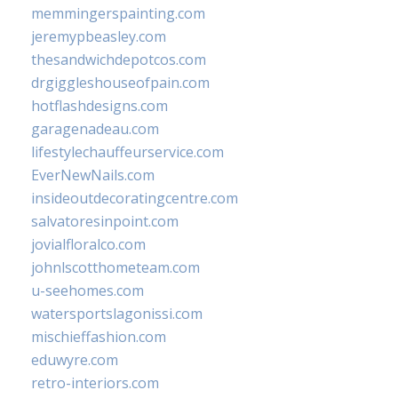
memmingerspainting.com
jeremypbeasley.com
thesandwichdepotcos.com
drgiggleshouseofpain.com
hotflashdesigns.com
garagenadeau.com
lifestylechauffeurservice.com
EverNewNails.com
insideoutdecoratingcentre.com
salvatoresinpoint.com
jovialfloralco.com
johnlscotthometeam.com
u-seehomes.com
watersportslagonissi.com
mischieffashion.com
eduwyre.com
retro-interiors.com