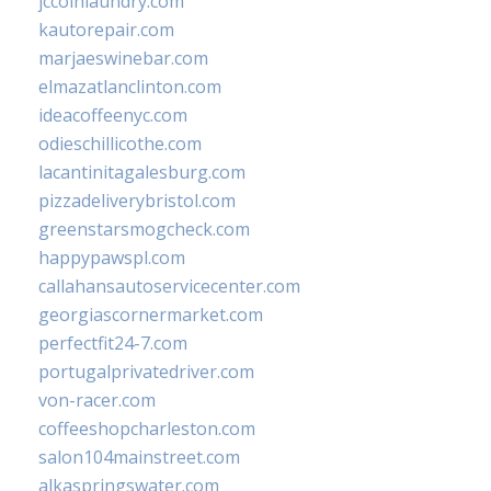
jccoinlaundry.com
kautorepair.com
marjaeswinebar.com
elmazatlanclinton.com
ideacoffeenyc.com
odieschillicothe.com
lacantinitagalesburg.com
pizzadeliverybristol.com
greenstarsmogcheck.com
happypawspl.com
callahansautoservicecenter.com
georgiascornermarket.com
perfectfit24-7.com
portugalprivatedriver.com
von-racer.com
coffeeshopcharleston.com
salon104mainstreet.com
alkaspringswater.com