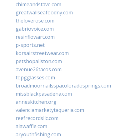
chimeandstave.com
greatwallseafoodny.com
theloverose.com
gabriovoice.com
resinflowart.com
p-sports.net
korsairstreetwear.com
petshopallston.com
avenue26tacos.com
topgglasses.com
broadmoornailsspacoloradosprings.com
missblackpasadena.com
anneskitchen.org
valenciamarketytaqueria.com
reefrecordsllc.com
alawaffle.com
aryouthfishing.com