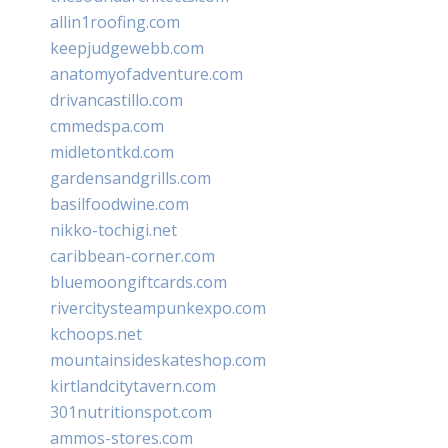
allin1roofing.com
keepjudgewebb.com
anatomyofadventure.com
drivancastillo.com
cmmedspa.com
midletontkd.com
gardensandgrills.com
basilfoodwine.com
nikko-tochigi.net
caribbean-corner.com
bluemoongiftcards.com
rivercitysteampunkexpo.com
kchoops.net
mountainsideskateshop.com
kirtlandcitytavern.com
301nutritionspot.com
ammos-stores.com