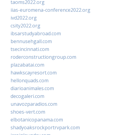
taoms2022.org
iias-euromena-conference2022.org
ivd2022.org
csity2022.org
ibsarstudyabroad.com
bennusehgall.com
tsecincinnati.com
roderconstructiongroup.com
plazabatai.com
hawkscayresort.com
hellonquads.com
diarioanimales.com
decogaleri.com
unavozparadios.com
shoes-vert.com
elbotanicopanama.com
shadyoaksrockportrvpark.com