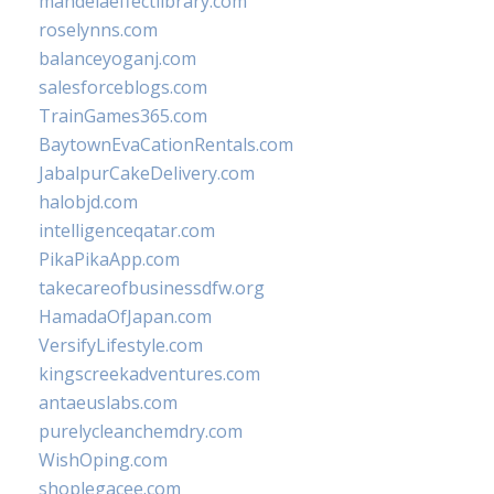
mandelaeffectlibrary.com
roselynns.com
balanceyoganj.com
salesforceblogs.com
TrainGames365.com
BaytownEvaCationRentals.com
JabalpurCakeDelivery.com
halobjd.com
intelligenceqatar.com
PikaPikaApp.com
takecareofbusinessdfw.org
HamadaOfJapan.com
VersifyLifestyle.com
kingscreekadventures.com
antaeuslabs.com
purelycleanchemdry.com
WishOping.com
shoplegacee.com