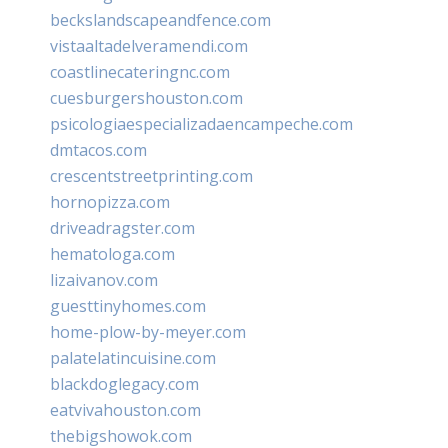
beckslandscapeandfence.com
vistaaltadelveramendi.com
coastlinecateringnc.com
cuesburgershouston.com
psicologiaespecializadaencampeche.com
dmtacos.com
crescentstreetprinting.com
hornopizza.com
driveadragster.com
hematologa.com
lizaivanov.com
guesttinyhomes.com
home-plow-by-meyer.com
palatelatincuisine.com
blackdoglegacy.com
eatvivahouston.com
thebigshowok.com