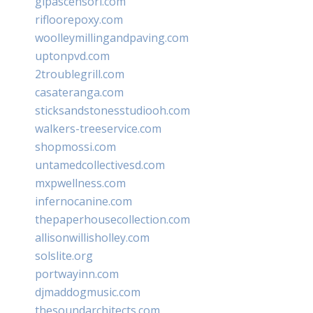
glpascensori.com
rifloorepoxy.com
woolleymillingandpaving.com
uptonpvd.com
2troublegrill.com
casateranga.com
sticksandstonesstudiooh.com
walkers-treeservice.com
shopmossi.com
untamedcollectivesd.com
mxpwellness.com
infernocanine.com
thepaperhousecollection.com
allisonwillisholley.com
solslite.org
portwayinn.com
djmaddogmusic.com
thesoundarchitects.com