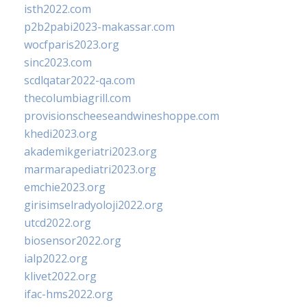
isth2022.com
p2b2pabi2023-makassar.com
wocfparis2023.org
sinc2023.com
scdlqatar2022-qa.com
thecolumbiagrill.com
provisionscheeseandwineshoppe.com
khedi2023.org
akademikgeriatri2023.org
marmarapediatri2023.org
emchie2023.org
girisimselradyoloji2022.org
utcd2022.org
biosensor2022.org
ialp2022.org
klivet2022.org
ifac-hms2022.org