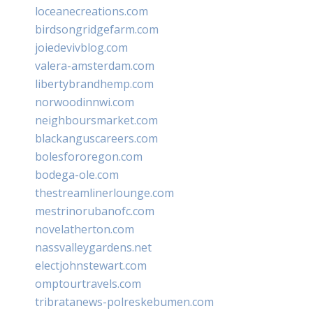
loceanecreations.com
birdsongridgefarm.com
joiedevivblog.com
valera-amsterdam.com
libertybrandhemp.com
norwoodinnwi.com
neighboursmarket.com
blackanguscareers.com
bolesfororegon.com
bodega-ole.com
thestreamlinerlounge.com
mestrinorubanofc.com
novelatherton.com
nassvalleygardens.net
electjohnstewart.com
omptourtravels.com
tribratanews-polreskebumen.com