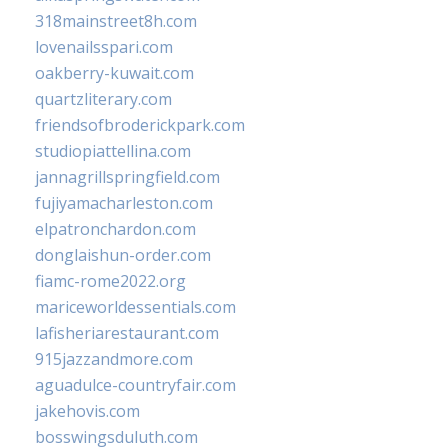
318mainstreet8h.com
lovenailsspari.com
oakberry-kuwait.com
quartzliterary.com
friendsofbroderickpark.com
studiopiattellina.com
jannagrillspringfield.com
fujiyamacharleston.com
elpatronchardon.com
donglaishun-order.com
fiamc-rome2022.org
mariceworldessentials.com
lafisheriarestaurant.com
915jazzandmore.com
aguadulce-countryfair.com
jakehovis.com
bosswingsduluth.com