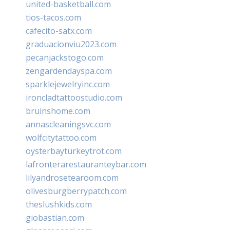
united-basketball.com
tios-tacos.com
cafecito-satx.com
graduacionviu2023.com
pecanjackstogo.com
zengardendayspa.com
sparklejewelryinc.com
ironcladtattoostudio.com
bruinshome.com
annascleaningsvc.com
wolfcitytattoo.com
oysterbayturkeytrot.com
lafronterarestauranteybar.com
lilyandrosetearoom.com
olivesburgberrypatch.com
theslushkids.com
giobastian.com