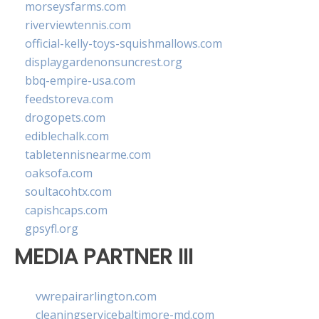
morseysfarms.com
riverviewtennis.com
official-kelly-toys-squishmallows.com
displaygardenonsuncrest.org
bbq-empire-usa.com
feedstoreva.com
drogopets.com
ediblechalk.com
tabletennisnearme.com
oaksofa.com
soultacohtx.com
capishcaps.com
gpsyfl.org
MEDIA PARTNER III
vwrepairarlington.com
cleaningservicebaltimore-md.com