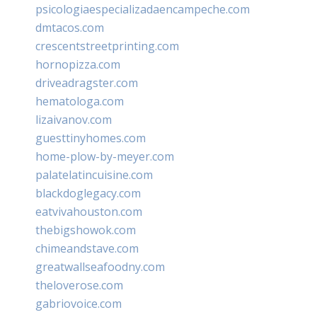
psicologiaespecializadaencampeche.com
dmtacos.com
crescentstreetprinting.com
hornopizza.com
driveadragster.com
hematologa.com
lizaivanov.com
guesttinyhomes.com
home-plow-by-meyer.com
palatelatincuisine.com
blackdoglegacy.com
eatvivahouston.com
thebigshowok.com
chimeandstave.com
greatwallseafoodny.com
theloverose.com
gabriovoice.com