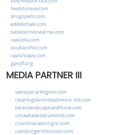
bbq-empire-usa.com
feedstoreva.com
drogopets.com
ediblechalk.com
tabletennisnearme.com
oaksofa.com
soultacohtx.com
capishcaps.com
gpsyfl.org
MEDIA PARTNER III
vwrepairarlington.com
cleaningservicebaltimore-md.com
beckslandscapeandfence.com
vistaaltadelveramendi.com
coastlinecateringnc.com
cuesburgershouston.com