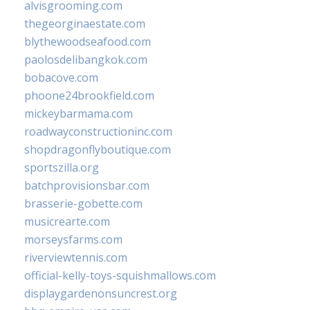
alvisgrooming.com
thegeorginaestate.com
blythewoodseafood.com
paolosdelibangkok.com
bobacove.com
phoone24brookfield.com
mickeybarmama.com
roadwayconstructioninc.com
shopdragonflyboutique.com
sportszilla.org
batchprovisionsbar.com
brasserie-gobette.com
musicrearte.com
morseysfarms.com
riverviewtennis.com
official-kelly-toys-squishmallows.com
displaygardenonsuncrest.org