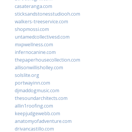
casateranga.com
sticksandstonesstudiooh.com
walkers-treeservice.com
shopmossi.com
untamedcollectivesd.com
mxpwellness.com
infernocanine.com
thepaperhousecollection.com
allisonwillisholley.com
solslite.org
portwayinn.com
djmaddogmusic.com
thesoundarchitects.com
allin1roofing.com
keepjudgewebb.com
anatomyofadventure.com
drivancastillo.com