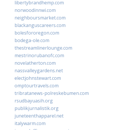
libertybrandhemp.com
norwoodinnwi.com
neighboursmarket.com
blackanguscareers.com
bolesfororegon.com
bodega-ole.com
thestreamlinerlounge.com
mestrinorubanofc.com
novelatherton.com
nassvalleygardens.net
electjohnstewart.com
omptourtravels.com
tribratanews-polreskebumen.com
rsudbayuasih.org
publikjurnalistik.org
juneteenthapparel.net
italywarm.com