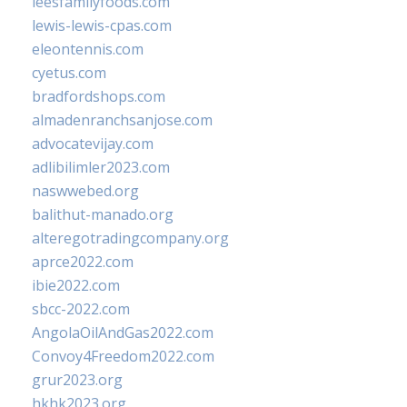
leesfamilyfoods.com
lewis-lewis-cpas.com
eleontennis.com
cyetus.com
bradfordshops.com
almadenranchsanjose.com
advocatevijay.com
adlibilimler2023.com
naswwebed.org
balithut-manado.org
alteregotradingcompany.org
aprce2022.com
ibie2022.com
sbcc-2022.com
AngolaOilAndGas2022.com
Convoy4Freedom2022.com
grur2023.org
hkhk2023.org