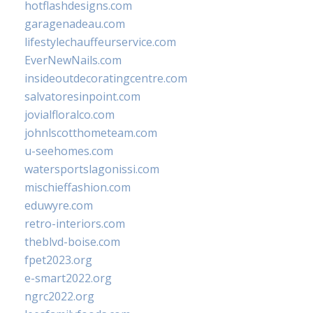
hotflashdesigns.com
garagenadeau.com
lifestylechauffeurservice.com
EverNewNails.com
insideoutdecoratingcentre.com
salvatoresinpoint.com
jovialfloralco.com
johnlscotthometeam.com
u-seehomes.com
watersportslagonissi.com
mischieffashion.com
eduwyre.com
retro-interiors.com
theblvd-boise.com
fpet2023.org
e-smart2022.org
ngrc2022.org