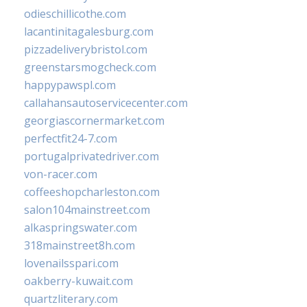
odieschillicothe.com
lacantinitagalesburg.com
pizzadeliverybristol.com
greenstarsmogcheck.com
happypawspl.com
callahansautoservicecenter.com
georgiascornermarket.com
perfectfit24-7.com
portugalprivatedriver.com
von-racer.com
coffeeshopcharleston.com
salon104mainstreet.com
alkaspringswater.com
318mainstreet8h.com
lovenailsspari.com
oakberry-kuwait.com
quartzliterary.com