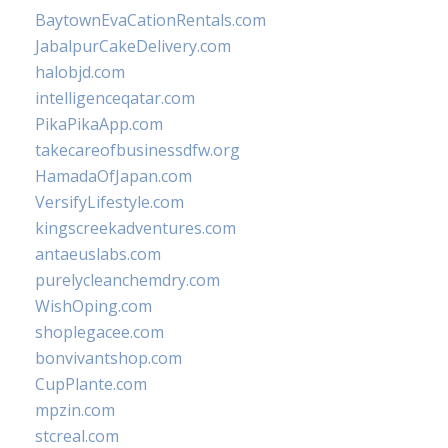
BaytownEvaCationRentals.com
JabalpurCakeDelivery.com
halobjd.com
intelligenceqatar.com
PikaPikaApp.com
takecareofbusinessdfw.org
HamadaOfJapan.com
VersifyLifestyle.com
kingscreekadventures.com
antaeuslabs.com
purelycleanchemdry.com
WishOping.com
shoplegacee.com
bonvivantshop.com
CupPlante.com
mpzin.com
stcreal.com