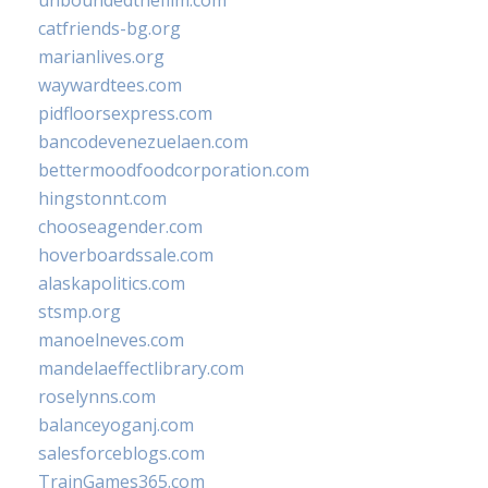
unboundedthefilm.com
catfriends-bg.org
marianlives.org
waywardtees.com
pidfloorsexpress.com
bancodevenezuelaen.com
bettermoodfoodcorporation.com
hingstonnt.com
chooseagender.com
hoverboardssale.com
alaskapolitics.com
stsmp.org
manoelneves.com
mandelaeffectlibrary.com
roselynns.com
balanceyoganj.com
salesforceblogs.com
TrainGames365.com