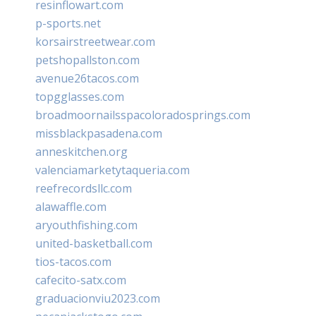
resinflowart.com
p-sports.net
korsairstreetwear.com
petshopallston.com
avenue26tacos.com
topgglasses.com
broadmoornailsspacoloradosprings.com
missblackpasadena.com
anneskitchen.org
valenciamarketytaqueria.com
reefrecordsllc.com
alawaffle.com
aryouthfishing.com
united-basketball.com
tios-tacos.com
cafecito-satx.com
graduacionviu2023.com