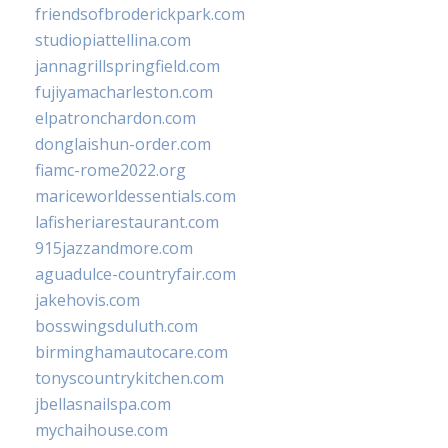
friendsofbroderickpark.com
studiopiattellina.com
jannagrillspringfield.com
fujiyamacharleston.com
elpatronchardon.com
donglaishun-order.com
fiamc-rome2022.org
mariceworldessentials.com
lafisheriarestaurant.com
915jazzandmore.com
aguadulce-countryfair.com
jakehovis.com
bosswingsduluth.com
birminghamautocare.com
tonyscountrykitchen.com
jbellasnailspa.com
mychaihouse.com