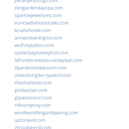
pecanjackstogo.com
zengardendayspa.com
sparklejewelryinc.com
ironcladtattoostudio.com
bruinshome.com
annascleaningsvc.com
wolfcitytattoo.com
oysterbayturkeytrot.com
lafronterarestauranteybar.com
lilyandrosetearoom.com
olivesburgberrypatch.com
theslushkids.com
giobastian.com
glpascensori.com
rifloorepoxy.com
woolleymillingandpaving.com
uptonpvd.com
2troublegrill.com