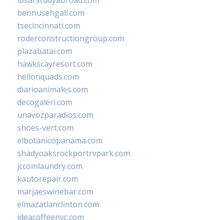
ibsarstudyabroad.com
bennusehgall.com
tsecincinnati.com
roderconstructiongroup.com
plazabatai.com
hawkscayresort.com
hellonquads.com
diarioanimales.com
decogaleri.com
unavozparadios.com
shoes-vert.com
elbotanicopanama.com
shadyoaksrockportrvpark.com
jccoinlaundry.com
kautorepair.com
marjaeswinebar.com
elmazatlanclinton.com
ideacoffeenyc.com