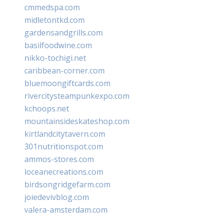
cmmedspa.com
midletontkd.com
gardensandgrills.com
basilfoodwine.com
nikko-tochigi.net
caribbean-corner.com
bluemoongiftcards.com
rivercitysteampunkexpo.com
kchoops.net
mountainsideskateshop.com
kirtlandcitytavern.com
301nutritionspot.com
ammos-stores.com
loceanecreations.com
birdsongridgefarm.com
joiedevivblog.com
valera-amsterdam.com