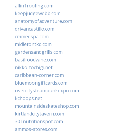
allin1roofing.com
keepjudgewebb.com
anatomyofadventure.com
drivancastillo.com
cmmedspa.com
midletontkd.com
gardensandgrills.com
basilfoodwine.com
nikko-tochigi.net
caribbean-corner.com
bluemoongiftcards.com
rivercitysteampunkexpo.com
kchoops.net
mountainsideskateshop.com
kirtlandcitytavern.com
301nutritionspot.com
ammos-stores.com