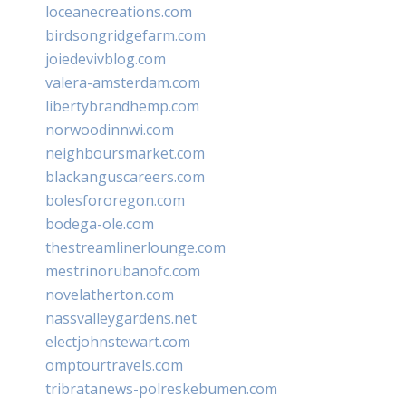
loceanecreations.com
birdsongridgefarm.com
joiedevivblog.com
valera-amsterdam.com
libertybrandhemp.com
norwoodinnwi.com
neighboursmarket.com
blackanguscareers.com
bolesfororegon.com
bodega-ole.com
thestreamlinerlounge.com
mestrinorubanofc.com
novelatherton.com
nassvalleygardens.net
electjohnstewart.com
omptourtravels.com
tribratanews-polreskebumen.com