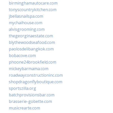
birminghamautocare.com
tonyscountrykitchen.com
jbellasnailspa.com
mychaihouse.com
alvisgrooming.com
thegeorginaestate.com
blythewoodseafood.com
paolosdelibangkok.com
bobacove.com
phoone24brookfield.com
mickeybarmama.com
roadwayconstructioninc.com
shopdragonflyboutique.com
sportszilla.org
batchprovisionsbar.com
brasserie-gobette.com
musicrearte.com