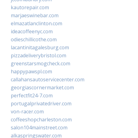
kautorepair.com
marjaeswinebar.com
elmazatlanclinton.com
ideacoffeenyc.com
odieschillicothe.com
lacantinitagalesburg.com
pizzadeliverybristol.com
greenstarsmogcheck.com
happypawspl.com
callahansautoservicecenter.com
georgiascornermarket.com
perfectfit24-7.com
portugalprivatedriver.com
von-racer.com
coffeeshopcharleston.com
salon104mainstreet.com
alkaspringswater.com