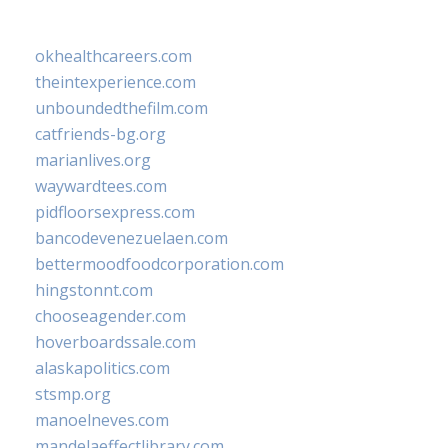
okhealthcareers.com
theintexperience.com
unboundedthefilm.com
catfriends-bg.org
marianlives.org
waywardtees.com
pidfloorsexpress.com
bancodevenezuelaen.com
bettermoodfoodcorporation.com
hingstonnt.com
chooseagender.com
hoverboardssale.com
alaskapolitics.com
stsmp.org
manoelneves.com
mandelaeffectlibrary.com