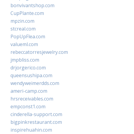
bonvivantshop.com
CupPlante.com
mpzin.com
stcreal.com
PopUpFlea.com
valueml.com
rebeccatorresjewelry.com
jmpbliss.com
drjorgerico.com
queensushipa.com
wendyweimerdds.com
ameri-camp.com
hrsreceivables.com
empconst1.com
cinderella-support.com
bigpinkrestaurant.com
inspirehuahin.com