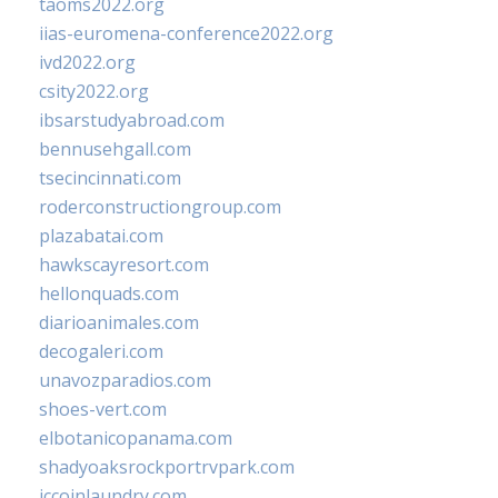
taoms2022.org
iias-euromena-conference2022.org
ivd2022.org
csity2022.org
ibsarstudyabroad.com
bennusehgall.com
tsecincinnati.com
roderconstructiongroup.com
plazabatai.com
hawkscayresort.com
hellonquads.com
diarioanimales.com
decogaleri.com
unavozparadios.com
shoes-vert.com
elbotanicopanama.com
shadyoaksrockportrvpark.com
jccoinlaundry.com