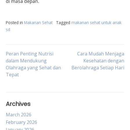
di masa depan.
Posted in
Makanan Sehat
Tagged
makanan sehat untuk anak
sd
Post
Peran Penting Nutrisi
Cara Mudah Menjaga
dalam Mendukung
Kesehatan dengan
Olahraga yang Sehat dan
Berolahraga Setiap Hari
navigation
Tepat
Archives
March 2026
February 2026
January 2026