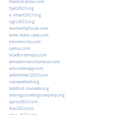
theblvd-boise.com
fpet2023.org
e-smart2022.org
ngrc2022.org
leesfamilyfoods.com
lewis-lewis-cpas.com
eleontennis.com
cyetus.com
bradfordshops.com
almadenranchsanjose.com
advocatevijay.com
adlibilimler2023.com
naswwebed.org
balithut-manado.org
alteregotradingcompany.org
aprce2022.com
ibie2022.com