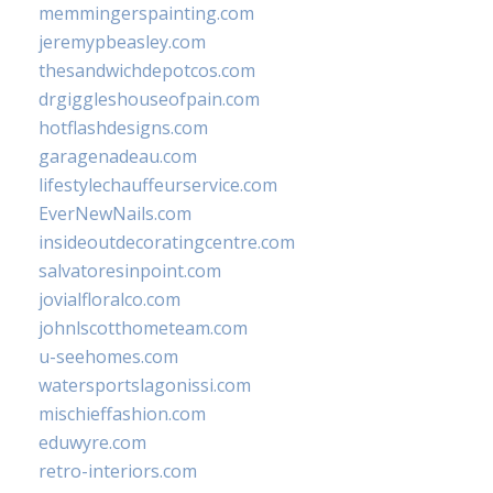
memmingerspainting.com
jeremypbeasley.com
thesandwichdepotcos.com
drgiggleshouseofpain.com
hotflashdesigns.com
garagenadeau.com
lifestylechauffeurservice.com
EverNewNails.com
insideoutdecoratingcentre.com
salvatoresinpoint.com
jovialfloralco.com
johnlscotthometeam.com
u-seehomes.com
watersportslagonissi.com
mischieffashion.com
eduwyre.com
retro-interiors.com