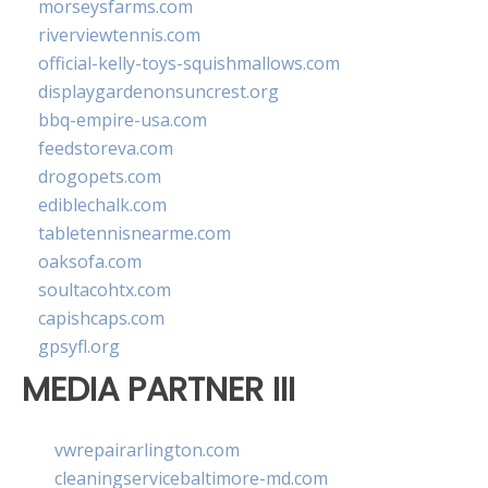
morseysfarms.com
riverviewtennis.com
official-kelly-toys-squishmallows.com
displaygardenonsuncrest.org
bbq-empire-usa.com
feedstoreva.com
drogopets.com
ediblechalk.com
tabletennisnearme.com
oaksofa.com
soultacohtx.com
capishcaps.com
gpsyfl.org
MEDIA PARTNER III
vwrepairarlington.com
cleaningservicebaltimore-md.com