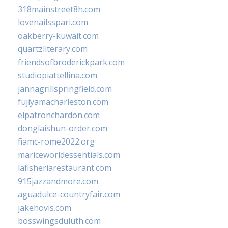
318mainstreet8h.com
lovenailsspari.com
oakberry-kuwait.com
quartzliterary.com
friendsofbroderickpark.com
studiopiattellina.com
jannagrillspringfield.com
fujiyamacharleston.com
elpatronchardon.com
donglaishun-order.com
fiamc-rome2022.org
mariceworldessentials.com
lafisheriarestaurant.com
915jazzandmore.com
aguadulce-countryfair.com
jakehovis.com
bosswingsduluth.com