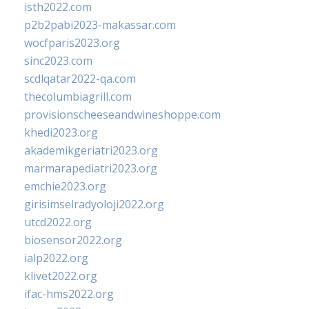
isth2022.com
p2b2pabi2023-makassar.com
wocfparis2023.org
sinc2023.com
scdlqatar2022-qa.com
thecolumbiagrill.com
provisionscheeseandwineshoppe.com
khedi2023.org
akademikgeriatri2023.org
marmarapediatri2023.org
emchie2023.org
girisimselradyoloji2022.org
utcd2022.org
biosensor2022.org
ialp2022.org
klivet2022.org
ifac-hms2022.org