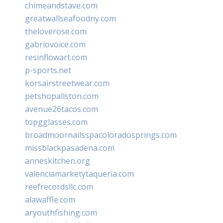
chimeandstave.com
greatwallseafoodny.com
theloverose.com
gabriovoice.com
resinflowart.com
p-sports.net
korsairstreetwear.com
petshopallston.com
avenue26tacos.com
topgglasses.com
broadmoornailsspacoloradosprings.com
missblackpasadena.com
anneskitchen.org
valenciamarketytaqueria.com
reefrecordsllc.com
alawaffle.com
aryouthfishing.com