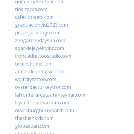
united-basketball.com
tios-tacos.com
cafecito-satx.com
graduacionviu2023.com
pecanjackstogo.com
zengardendayspa.com
sparklejewelryinc.com
ironcladtattoostudio.com
bruinshome.com
annascleaningsvc.com
wolfcitytattoo.com
oysterbayturkeytrot.com
lafronterarestauranteybar.com
lilyandrosetearoom.com
olivesburgberrypatch.com
theslushkids.com
giobastian.com
glpascensori.com