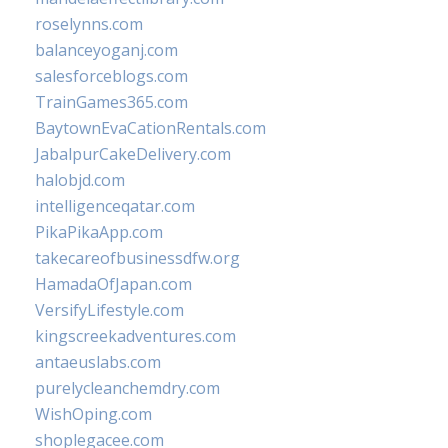
roselynns.com
balanceyoganj.com
salesforceblogs.com
TrainGames365.com
BaytownEvaCationRentals.com
JabalpurCakeDelivery.com
halobjd.com
intelligenceqatar.com
PikaPikaApp.com
takecareofbusinessdfw.org
HamadaOfJapan.com
VersifyLifestyle.com
kingscreekadventures.com
antaeuslabs.com
purelycleanchemdry.com
WishOping.com
shoplegacee.com