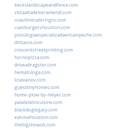
beckslandscapeandfence.com
vistaaltadelveramendi.com
coastlinecateringnc.com
cuesburgershouston.com
psicologiaespecializadaencampeche.com
dmtacos.com
crescentstreetprinting.com
hornopizza.com
driveadragster.com
hematologa.com
lizaivanov.com
guesttinyhomes.com
home-plow-by-meyer.com
palatelatincuisine.com
blackdoglegacy.com
eatvivahouston.com
thebigshowok.com