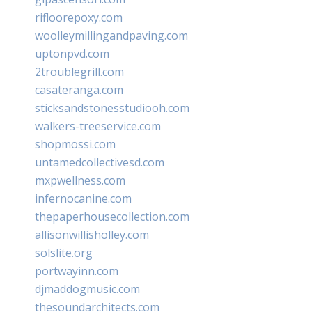
rifloorepoxy.com
woolleymillingandpaving.com
uptonpvd.com
2troublegrill.com
casateranga.com
sticksandstonesstudiooh.com
walkers-treeservice.com
shopmossi.com
untamedcollectivesd.com
mxpwellness.com
infernocanine.com
thepaperhousecollection.com
allisonwillisholley.com
solslite.org
portwayinn.com
djmaddogmusic.com
thesoundarchitects.com