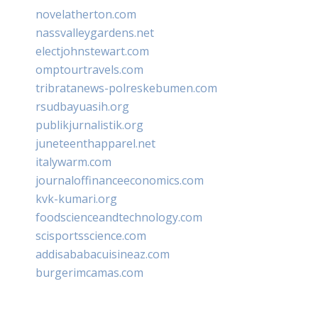
novelatherton.com
nassvalleygardens.net
electjohnstewart.com
omptourtravels.com
tribratanews-polreskebumen.com
rsudbayuasih.org
publikjurnalistik.org
juneteenthapparel.net
italywarm.com
journaloffinanceeconomics.com
kvk-kumari.org
foodscienceandtechnology.com
scisportsscience.com
addisababacuisineaz.com
burgerimcamas.com