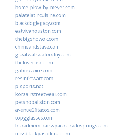
home-plow-by-meyer.com
palatelatincuisine.com
blackdoglegacy.com
eatvivahouston.com
thebigshowok.com
chimeandstave.com
greatwallseafoodny.com
theloverose.com
gabriovoice.com
resinflowart.com
p-sports.net
korsairstreetwear.com
petshopallston.com
avenue26tacos.com
topgglasses.com
broadmoornailsspacoloradosprings.com
missblackpasadena.com