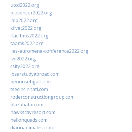
utcd2022.org
biosensor2022.org
ialp2022.org
klivet2022.org
ifac-hms2022.org
taoms2022.org
iias-euromena-conference2022.org
ivd2022.org
csity2022.org
ibsarstudyabroad.com
bennusehgall.com
tsecincinnati.com
roderconstructiongroup.com
plazabatai.com
hawkscayresort.com
hellonquads.com
diarioanimales.com