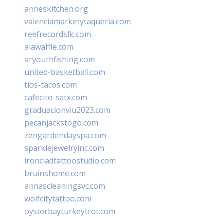
anneskitchen.org
valenciamarketytaqueria.com
reefrecordsllc.com
alawaffle.com
aryouthfishing.com
united-basketball.com
tios-tacos.com
cafecito-satx.com
graduacionviu2023.com
pecanjackstogo.com
zengardendayspa.com
sparklejewelryinc.com
ironcladtattoostudio.com
bruinshome.com
annascleaningsvc.com
wolfcitytattoo.com
oysterbayturkeytrot.com