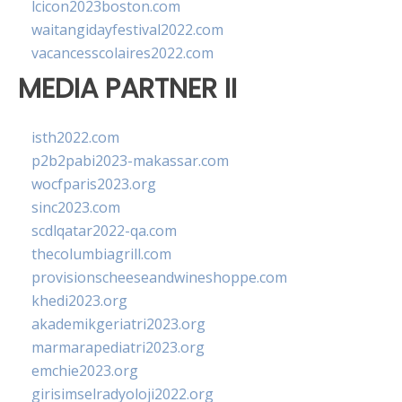
lcicon2023boston.com
waitangidayfestival2022.com
vacancesscolaires2022.com
MEDIA PARTNER II
isth2022.com
p2b2pabi2023-makassar.com
wocfparis2023.org
sinc2023.com
scdlqatar2022-qa.com
thecolumbiagrill.com
provisionscheeseandwineshoppe.com
khedi2023.org
akademikgeriatri2023.org
marmarapediatri2023.org
emchie2023.org
girisimselradyoloji2022.org