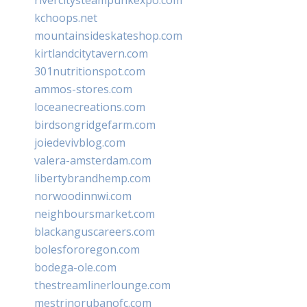
kchoops.net
mountainsideskateshop.com
kirtlandcitytavern.com
301nutritionspot.com
ammos-stores.com
loceanecreations.com
birdsongridgefarm.com
joiedevivblog.com
valera-amsterdam.com
libertybrandhemp.com
norwoodinnwi.com
neighboursmarket.com
blackanguscareers.com
bolesfororegon.com
bodega-ole.com
thestreamlinerlounge.com
mestrinorubanofc.com