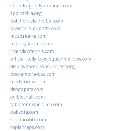
shopdragonflyboutique.com
sportszilla.org
batchprovisionsbar.com
brasserie-gobette.com
musicrearte.com
morseysfarms.com
riverviewtennis.com
official-kelly-toys-squishmallows.com
displaygardenonsuncrest.org
bbq-empire-usa.com
feedstoreva.com
drogopets.com
ediblechalk.com
tabletennisnearme.com
oaksofa.com
soultacohtx.com
capishcaps.com