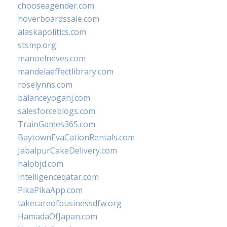
chooseagender.com
hoverboardssale.com
alaskapolitics.com
stsmp.org
manoelneves.com
mandelaeffectlibrary.com
roselynns.com
balanceyoganj.com
salesforceblogs.com
TrainGames365.com
BaytownEvaCationRentals.com
JabalpurCakeDelivery.com
halobjd.com
intelligenceqatar.com
PikaPikaApp.com
takecareofbusinessdfw.org
HamadaOfJapan.com