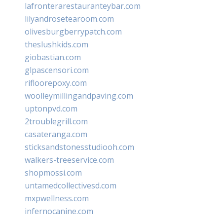
lafronterarestauranteybar.com
lilyandrosetearoom.com
olivesburgberrypatch.com
theslushkids.com
giobastian.com
glpascensori.com
rifloorepoxy.com
woolleymillingandpaving.com
uptonpvd.com
2troublegrill.com
casateranga.com
sticksandstonesstudiooh.com
walkers-treeservice.com
shopmossi.com
untamedcollectivesd.com
mxpwellness.com
infernocanine.com