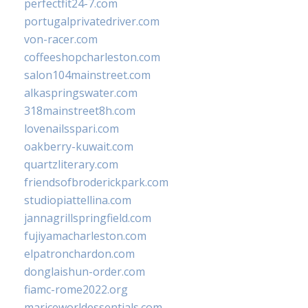
perfectfit24-7.com
portugalprivatedriver.com
von-racer.com
coffeeshopcharleston.com
salon104mainstreet.com
alkaspringswater.com
318mainstreet8h.com
lovenailsspari.com
oakberry-kuwait.com
quartzliterary.com
friendsofbroderickpark.com
studiopiattellina.com
jannagrillspringfield.com
fujiyamacharleston.com
elpatronchardon.com
donglaishun-order.com
fiamc-rome2022.org
mariceworldessentials.com