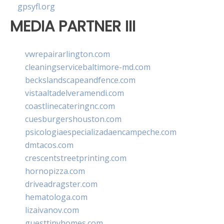
gpsyfl.org
MEDIA PARTNER III
vwrepairarlington.com
cleaningservicebaltimore-md.com
beckslandscapeandfence.com
vistaaltadelveramendi.com
coastlinecateringnc.com
cuesburgershouston.com
psicologiaespecializadaencampeche.com
dmtacos.com
crescentstreetprinting.com
hornopizza.com
driveadragster.com
hematologa.com
lizaivanov.com
guesttinyhomes.com