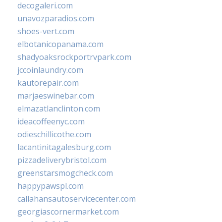
decogaleri.com
unavozparadios.com
shoes-vert.com
elbotanicopanama.com
shadyoaksrockportrvpark.com
jccoinlaundry.com
kautorepair.com
marjaeswinebar.com
elmazatlanclinton.com
ideacoffeenyc.com
odieschillicothe.com
lacantinitagalesburg.com
pizzadeliverybristol.com
greenstarsmogcheck.com
happypawspl.com
callahansautoservicecenter.com
georgiascornermarket.com