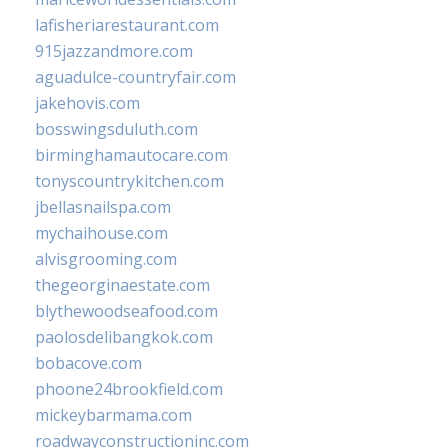
lafisheriarestaurant.com
915jazzandmore.com
aguadulce-countryfair.com
jakehovis.com
bosswingsduluth.com
birminghamautocare.com
tonyscountrykitchen.com
jbellasnailspa.com
mychaihouse.com
alvisgrooming.com
thegeorginaestate.com
blythewoodseafood.com
paolosdelibangkok.com
bobacove.com
phoone24brookfield.com
mickeybarmama.com
roadwayconstructioninc.com