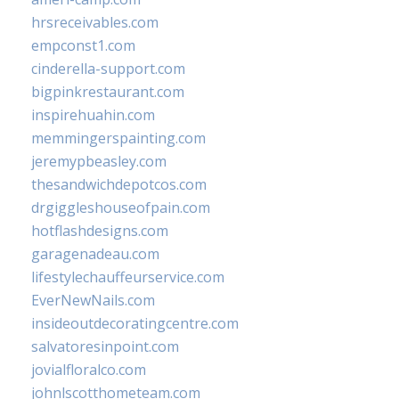
hrsreceivables.com
empconst1.com
cinderella-support.com
bigpinkrestaurant.com
inspirehuahin.com
memmingerspainting.com
jeremypbeasley.com
thesandwichdepotcos.com
drgiggleshouseofpain.com
hotflashdesigns.com
garagenadeau.com
lifestylechauffeurservice.com
EverNewNails.com
insideoutdecoratingcentre.com
salvatoresinpoint.com
jovialfloralco.com
johnlscotthometeam.com