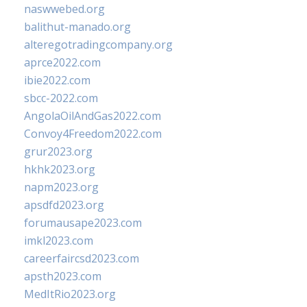
naswwebed.org
balithut-manado.org
alteregotradingcompany.org
aprce2022.com
ibie2022.com
sbcc-2022.com
AngolaOilAndGas2022.com
Convoy4Freedom2022.com
grur2023.org
hkhk2023.org
napm2023.org
apsdfd2023.org
forumausape2023.com
imkl2023.com
careerfaircsd2023.com
apsth2023.com
MedItRio2023.org