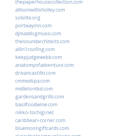
thepaperhousecollection.com
allisonwillisholley.com
solslite.org
portwayinn.com
djmaddogmusic.com
thesoundarchitects.com
allin1roofing.com
keepjudgewebb.com
anatomyofadventure.com
drivancastillo.com
cmmedspa.com
midletontkd.com
gardensandgrills.com
basilfoodwine.com
nikko-tochigi.net
caribbean-corner.com
bluemoongiftcards.com
rivercitysteampunkexpo.com