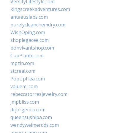
VersifyLifestyle.com
kingscreekadventures.com
antaeuslabs.com
purelycleanchemdry.com
WishOping.com
shoplegacee.com
bonvivantshop.com
CupPlante.com
mpzin.com
stcreal.com
PopUpFlea.com
valueml.com
rebeccatorresjewelry.com
jmpbliss.com
drjorgerico.com
queensushipa.com
wendyweimerdds.com
ameri-camp.com