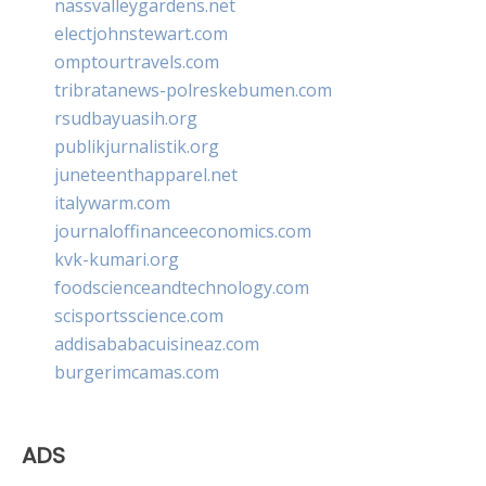
nassvalleygardens.net
electjohnstewart.com
omptourtravels.com
tribratanews-polreskebumen.com
rsudbayuasih.org
publikjurnalistik.org
juneteenthapparel.net
italywarm.com
journaloffinanceeconomics.com
kvk-kumari.org
foodscienceandtechnology.com
scisportsscience.com
addisababacuisineaz.com
burgerimcamas.com
ADS