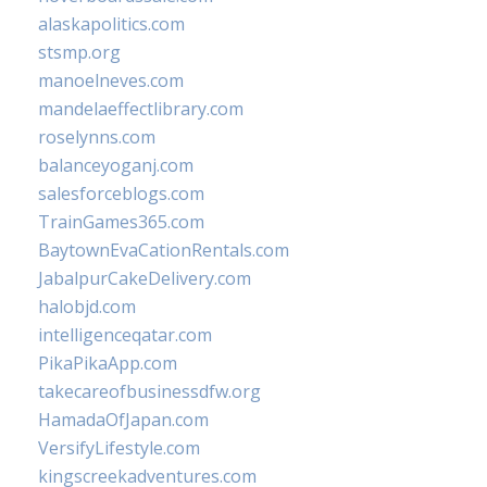
alaskapolitics.com
stsmp.org
manoelneves.com
mandelaeffectlibrary.com
roselynns.com
balanceyoganj.com
salesforceblogs.com
TrainGames365.com
BaytownEvaCationRentals.com
JabalpurCakeDelivery.com
halobjd.com
intelligenceqatar.com
PikaPikaApp.com
takecareofbusinessdfw.org
HamadaOfJapan.com
VersifyLifestyle.com
kingscreekadventures.com