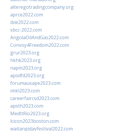
alteregotradingcompany.org
aprce2022.com
ibie2022.com
sbcc-2022.com
AngolaOilAndGas2022.com
Convoy4Freedom2022.com
grur2023.org
hkhk2023.org
napm2023.org
apsdfd2023.org
forumausape2023.com
imkl2023.com
careerfaircsd2023.com
apsth2023.com
MedItRio2023.org
lcicon2023boston.com
waitangidayfestival2022.com