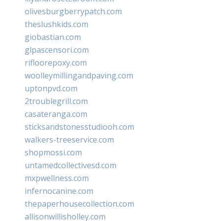
olivesburgberrypatch.com
theslushkids.com
giobastian.com
glpascensori.com
rifloorepoxy.com
woolleymillingandpaving.com
uptonpvd.com
2troublegrill.com
casateranga.com
sticksandstonesstudiooh.com
walkers-treeservice.com
shopmossi.com
untamedcollectivesd.com
mxpwellness.com
infernocanine.com
thepaperhousecollection.com
allisonwillisholley.com