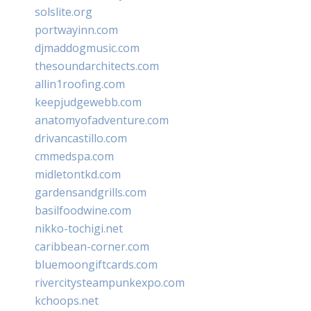
solslite.org
portwayinn.com
djmaddogmusic.com
thesoundarchitects.com
allin1roofing.com
keepjudgewebb.com
anatomyofadventure.com
drivancastillo.com
cmmedspa.com
midletontkd.com
gardensandgrills.com
basilfoodwine.com
nikko-tochigi.net
caribbean-corner.com
bluemoongiftcards.com
rivercitysteampunkexpo.com
kchoops.net