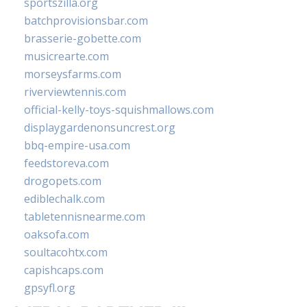
sportszilla.org
batchprovisionsbar.com
brasserie-gobette.com
musicrearte.com
morseysfarms.com
riverviewtennis.com
official-kelly-toys-squishmallows.com
displaygardenonsuncrest.org
bbq-empire-usa.com
feedstoreva.com
drogopets.com
ediblechalk.com
tabletennisnearme.com
oaksofa.com
soultacohtx.com
capishcaps.com
gpsyfl.org