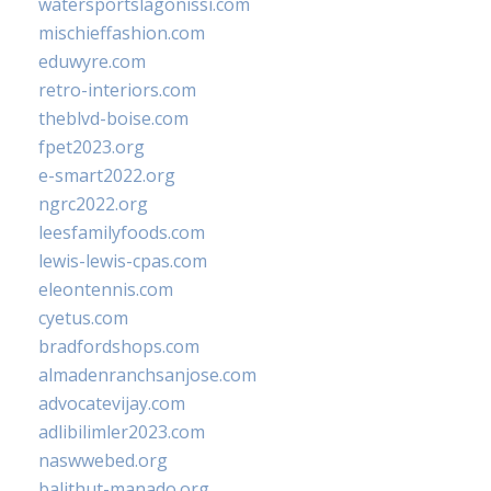
watersportslagonissi.com
mischieffashion.com
eduwyre.com
retro-interiors.com
theblvd-boise.com
fpet2023.org
e-smart2022.org
ngrc2022.org
leesfamilyfoods.com
lewis-lewis-cpas.com
eleontennis.com
cyetus.com
bradfordshops.com
almadenranchsanjose.com
advocatevijay.com
adlibilimler2023.com
naswwebed.org
balithut-manado.org