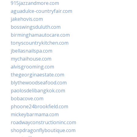
915jazzandmore.com
aguadulce-countryfair.com
jakehovis.com
bosswingsduluth.com
birminghamautocare.com
tonyscountrykitchen.com
jbellasnailspa.com
mychaihouse.com
alvisgrooming.com
thegeorginaestate.com
blythewoodseafood.com
paolosdelibangkok.com
bobacove.com
phoone24brookfield.com
mickeybarmama.com
roadwayconstructioninc.com
shopdragonflyboutique.com