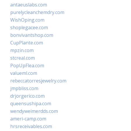
antaeuslabs.com
purelycleanchemdry.com
WishOping.com
shoplegacee.com
bonvivantshop.com
CupPlante.com
mpzin.com
stcreal.com
PopUpFlea.com
valueml.com
rebeccatorresjewelry.com
jmpbliss.com
drjorgerico.com
queensushipa.com
wendyweimerdds.com
ameri-camp.com
hrsreceivables.com