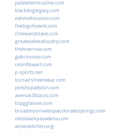
palatelatincuisine.com
blackdoglegacy.com
eatvivahouston.com
thebigshowok.com
chimeandstave.com
greatwallseafoodny.com
theloverose.com
gabriovoice.com
resinflowart.com
p-sports.net
korsairstreetwear.com
petshopallston.com
avenue26tacos.com
topgglasses.com
broadmoornailsspacoloradosprings.com
missblackpasadena.com
anneskitchen.org