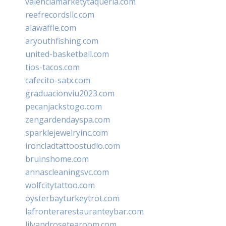
valenciamarketytaqueria.com
reefrecordsllc.com
alawaffle.com
aryouthfishing.com
united-basketball.com
tios-tacos.com
cafecito-satx.com
graduacionviu2023.com
pecanjackstogo.com
zengardendayspa.com
sparklejewelryinc.com
ironcladtattoostudio.com
bruinshome.com
annascleaningsvc.com
wolfcitytattoo.com
oysterbayturkeytrot.com
lafronterarestauranteybar.com
lilyandrosetearoom.com