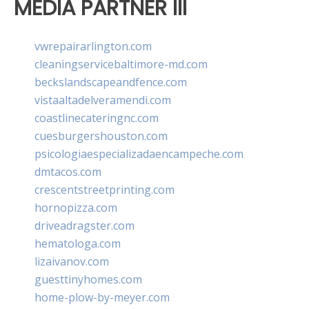
MEDIA PARTNER III
vwrepairarlington.com
cleaningservicebaltimore-md.com
beckslandscapeandfence.com
vistaaltadelveramendi.com
coastlinecateringnc.com
cuesburgershouston.com
psicologiaespecializadaencampeche.com
dmtacos.com
crescentstreetprinting.com
hornopizza.com
driveadragster.com
hematologa.com
lizaivanov.com
guesttinyhomes.com
home-plow-by-meyer.com