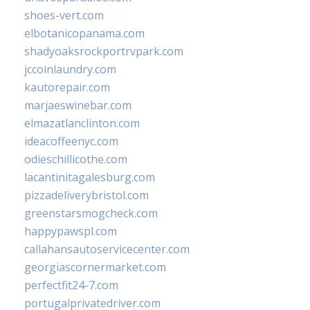
shoes-vert.com
elbotanicopanama.com
shadyoaksrockportrvpark.com
jccoinlaundry.com
kautorepair.com
marjaeswinebar.com
elmazatlanclinton.com
ideacoffeenyc.com
odieschillicothe.com
lacantinitagalesburg.com
pizzadeliverybristol.com
greenstarsmogcheck.com
happypawspl.com
callahansautoservicecenter.com
georgiascornermarket.com
perfectfit24-7.com
portugalprivatedriver.com