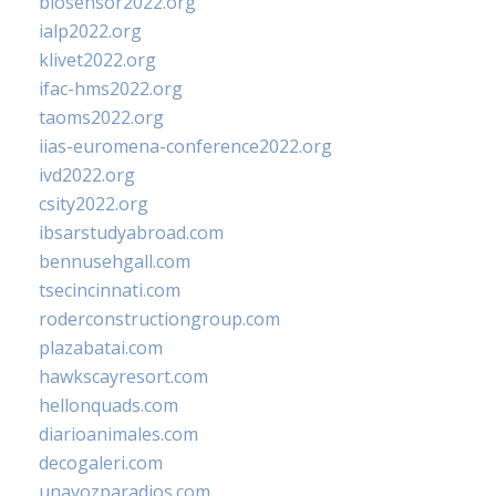
biosensor2022.org
ialp2022.org
klivet2022.org
ifac-hms2022.org
taoms2022.org
iias-euromena-conference2022.org
ivd2022.org
csity2022.org
ibsarstudyabroad.com
bennusehgall.com
tsecincinnati.com
roderconstructiongroup.com
plazabatai.com
hawkscayresort.com
hellonquads.com
diarioanimales.com
decogaleri.com
unavozparadios.com