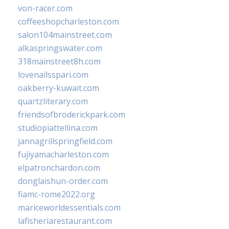
von-racer.com
coffeeshopcharleston.com
salon104mainstreet.com
alkaspringswater.com
318mainstreet8h.com
lovenailsspari.com
oakberry-kuwait.com
quartzliterary.com
friendsofbroderickpark.com
studiopiattellina.com
jannagrillspringfield.com
fujiyamacharleston.com
elpatronchardon.com
donglaishun-order.com
fiamc-rome2022.org
mariceworldessentials.com
lafisheriarestaurant.com