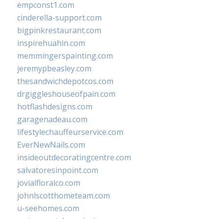
empconst1.com
cinderella-support.com
bigpinkrestaurant.com
inspirehuahin.com
memmingerspainting.com
jeremypbeasley.com
thesandwichdepotcos.com
drgiggleshouseofpain.com
hotflashdesigns.com
garagenadeau.com
lifestylechauffeurservice.com
EverNewNails.com
insideoutdecoratingcentre.com
salvatoresinpoint.com
jovialfloralco.com
johnlscotthometeam.com
u-seehomes.com