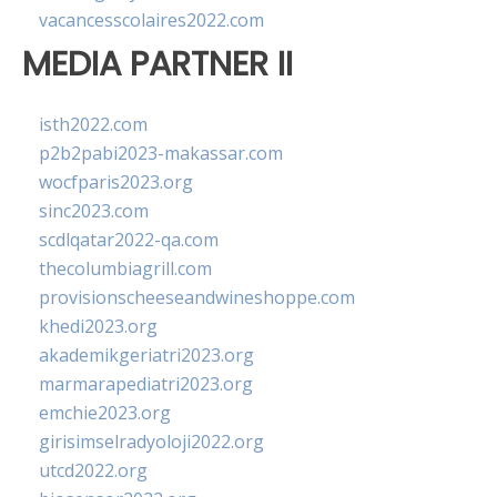
vacancesscolaires2022.com
MEDIA PARTNER II
isth2022.com
p2b2pabi2023-makassar.com
wocfparis2023.org
sinc2023.com
scdlqatar2022-qa.com
thecolumbiagrill.com
provisionscheeseandwineshoppe.com
khedi2023.org
akademikgeriatri2023.org
marmarapediatri2023.org
emchie2023.org
girisimselradyoloji2022.org
utcd2022.org