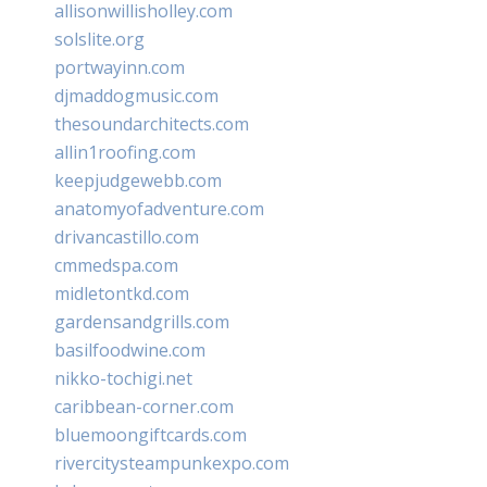
allisonwillisholley.com
solslite.org
portwayinn.com
djmaddogmusic.com
thesoundarchitects.com
allin1roofing.com
keepjudgewebb.com
anatomyofadventure.com
drivancastillo.com
cmmedspa.com
midletontkd.com
gardensandgrills.com
basilfoodwine.com
nikko-tochigi.net
caribbean-corner.com
bluemoongiftcards.com
rivercitysteampunkexpo.com