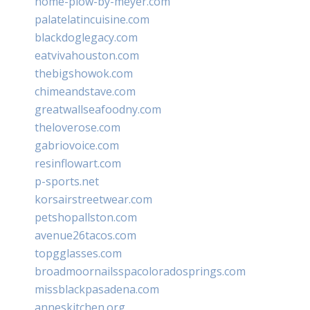
home-plow-by-meyer.com
palatelatincuisine.com
blackdoglegacy.com
eatvivahouston.com
thebigshowok.com
chimeandstave.com
greatwallseafoodny.com
theloverose.com
gabriovoice.com
resinflowart.com
p-sports.net
korsairstreetwear.com
petshopallston.com
avenue26tacos.com
topgglasses.com
broadmoornailsspacoloradosprings.com
missblackpasadena.com
anneskitchen.org