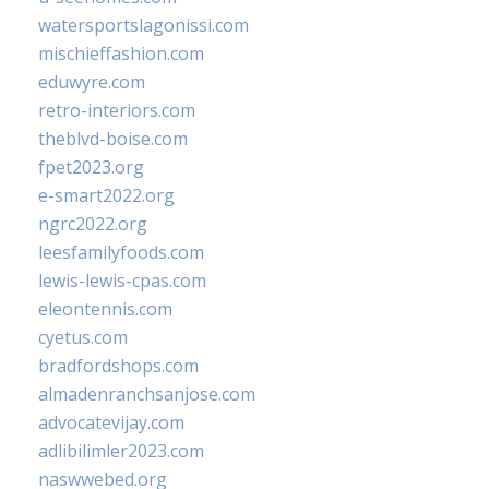
watersportslagonissi.com
mischieffashion.com
eduwyre.com
retro-interiors.com
theblvd-boise.com
fpet2023.org
e-smart2022.org
ngrc2022.org
leesfamilyfoods.com
lewis-lewis-cpas.com
eleontennis.com
cyetus.com
bradfordshops.com
almadenranchsanjose.com
advocatevijay.com
adlibilimler2023.com
naswwebed.org