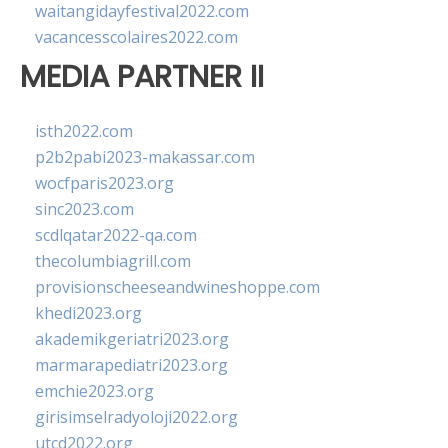
waitangidayfestival2022.com
vacancesscolaires2022.com
MEDIA PARTNER II
isth2022.com
p2b2pabi2023-makassar.com
wocfparis2023.org
sinc2023.com
scdlqatar2022-qa.com
thecolumbiagrill.com
provisionscheeseandwineshoppe.com
khedi2023.org
akademikgeriatri2023.org
marmarapediatri2023.org
emchie2023.org
girisimselradyoloji2022.org
utcd2022.org