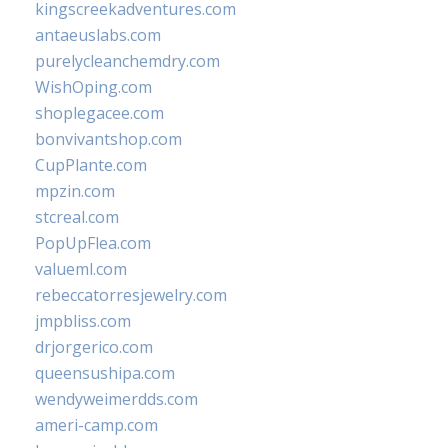
kingscreekadventures.com
antaeuslabs.com
purelycleanchemdry.com
WishOping.com
shoplegacee.com
bonvivantshop.com
CupPlante.com
mpzin.com
stcreal.com
PopUpFlea.com
valueml.com
rebeccatorresjewelry.com
jmpbliss.com
drjorgerico.com
queensushipa.com
wendyweimerdds.com
ameri-camp.com