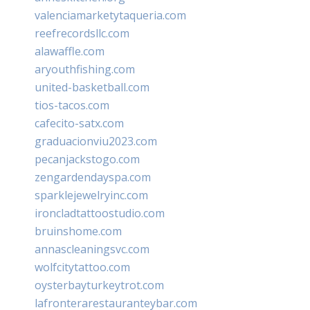
valenciamarketytaqueria.com
reefrecordsllc.com
alawaffle.com
aryouthfishing.com
united-basketball.com
tios-tacos.com
cafecito-satx.com
graduacionviu2023.com
pecanjackstogo.com
zengardendayspa.com
sparklejewelryinc.com
ironcladtattoostudio.com
bruinshome.com
annascleaningsvc.com
wolfcitytattoo.com
oysterbayturkeytrot.com
lafronterarestauranteybar.com