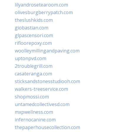
lilyandrosetearoom.com
olivesburgberrypatch.com
theslushkids.com
giobastian.com
glpascensori.com
rifloorepoxy.com
woolleymillingandpaving.com
uptonpvd.com
2troublegrill.com
casateranga.com
sticksandstonesstudiooh.com
walkers-treeservice.com
shopmossi.com
untamedcollectivesd.com
mxpwellness.com
infernocanine.com
thepaperhousecollection.com