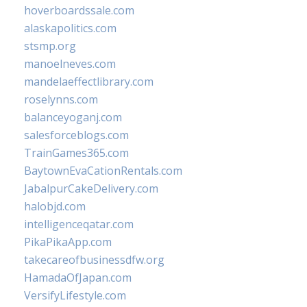
hoverboardssale.com
alaskapolitics.com
stsmp.org
manoelneves.com
mandelaeffectlibrary.com
roselynns.com
balanceyoganj.com
salesforceblogs.com
TrainGames365.com
BaytownEvaCationRentals.com
JabalpurCakeDelivery.com
halobjd.com
intelligenceqatar.com
PikaPikaApp.com
takecareofbusinessdfw.org
HamadaOfJapan.com
VersifyLifestyle.com