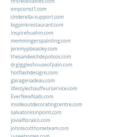
hrsreceivables.com
empconst1.com
cinderella-support.com
bigpinkrestaurant.com
inspirehuahin.com
memmingerspainting.com
jeremypbeasley.com
thesandwichdepotcos.com
drgiggleshouseofpain.com
hotflashdesigns.com
garagenadeau.com
lifestylechauffeurservice.com
EverNewNails.com
insideoutdecoratingcentre.com
salvatoresinpoint.com
jovialfloralco.com
johnlscotthometeam.com
u-seehomes.com