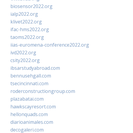
biosensor2022.org
ialp2022.org
klivet2022.org
ifac-hms2022.org
taoms2022.org
iias-euromena-conference2022.org
ivd2022.org
csity2022.org
ibsarstudyabroad.com
bennusehgall.com
tsecincinnati.com
roderconstructiongroup.com
plazabatai.com
hawkscayresort.com
hellonquads.com
diarioanimales.com
decogaleri.com