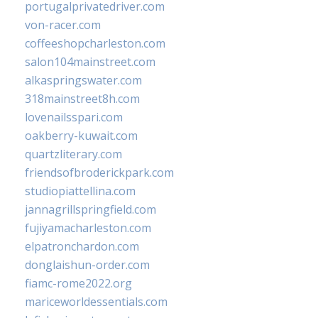
portugalprivatedriver.com
von-racer.com
coffeeshopcharleston.com
salon104mainstreet.com
alkaspringswater.com
318mainstreet8h.com
lovenailsspari.com
oakberry-kuwait.com
quartzliterary.com
friendsofbroderickpark.com
studiopiattellina.com
jannagrillspringfield.com
fujiyamacharleston.com
elpatronchardon.com
donglaishun-order.com
fiamc-rome2022.org
mariceworldessentials.com