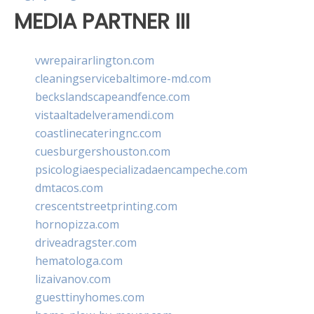
MEDIA PARTNER III
vwrepairarlington.com
cleaningservicebaltimore-md.com
beckslandscapeandfence.com
vistaaltadelveramendi.com
coastlinecateringnc.com
cuesburgershouston.com
psicologiaespecializadaencampeche.com
dmtacos.com
crescentstreetprinting.com
hornopizza.com
driveadragster.com
hematologa.com
lizaivanov.com
guesttinyhomes.com