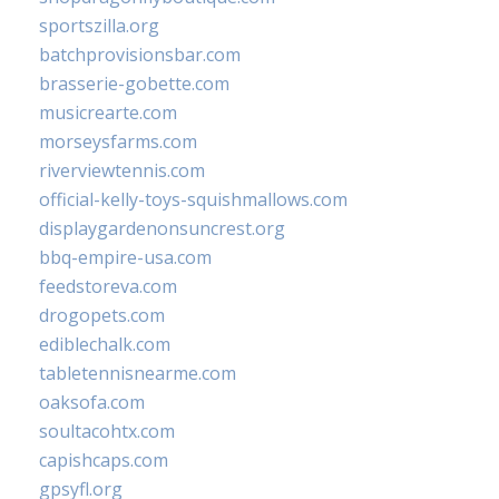
sportszilla.org
batchprovisionsbar.com
brasserie-gobette.com
musicrearte.com
morseysfarms.com
riverviewtennis.com
official-kelly-toys-squishmallows.com
displaygardenonsuncrest.org
bbq-empire-usa.com
feedstoreva.com
drogopets.com
ediblechalk.com
tabletennisnearme.com
oaksofa.com
soultacohtx.com
capishcaps.com
gpsyfl.org