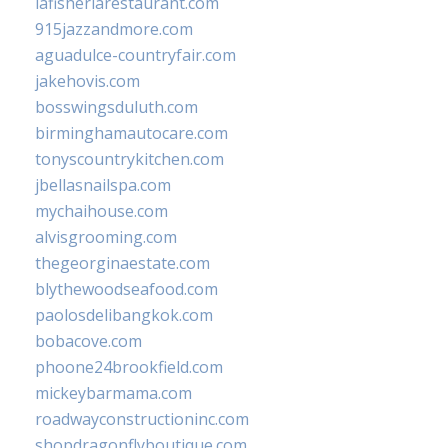
lafisheriarestaurant.com
915jazzandmore.com
aguadulce-countryfair.com
jakehovis.com
bosswingsduluth.com
birminghamautocare.com
tonyscountrykitchen.com
jbellasnailspa.com
mychaihouse.com
alvisgrooming.com
thegeorginaestate.com
blythewoodseafood.com
paolosdelibangkok.com
bobacove.com
phoone24brookfield.com
mickeybarmama.com
roadwayconstructioninc.com
shopdragonflyboutique.com