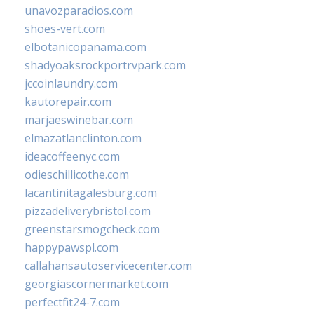
unavozparadios.com
shoes-vert.com
elbotanicopanama.com
shadyoaksrockportrvpark.com
jccoinlaundry.com
kautorepair.com
marjaeswinebar.com
elmazatlanclinton.com
ideacoffeenyc.com
odieschillicothe.com
lacantinitagalesburg.com
pizzadeliverybristol.com
greenstarsmogcheck.com
happypawspl.com
callahansautoservicecenter.com
georgiascornermarket.com
perfectfit24-7.com