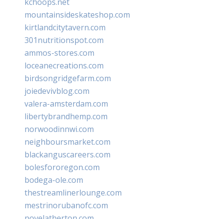
kchoops.net
mountainsideskateshop.com
kirtlandcitytavern.com
301nutritionspot.com
ammos-stores.com
loceanecreations.com
birdsongridgefarm.com
joiedevivblog.com
valera-amsterdam.com
libertybrandhemp.com
norwoodinnwi.com
neighboursmarket.com
blackanguscareers.com
bolesfororegon.com
bodega-ole.com
thestreamlinerlounge.com
mestrinorubanofc.com
novelatherton.com