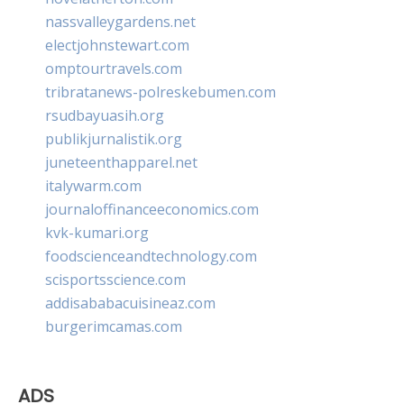
nassvalleygardens.net
electjohnstewart.com
omptourtravels.com
tribratanews-polreskebumen.com
rsudbayuasih.org
publikjurnalistik.org
juneteenthapparel.net
italywarm.com
journaloffinanceeconomics.com
kvk-kumari.org
foodscienceandtechnology.com
scisportsscience.com
addisababacuisineaz.com
burgerimcamas.com
ADS