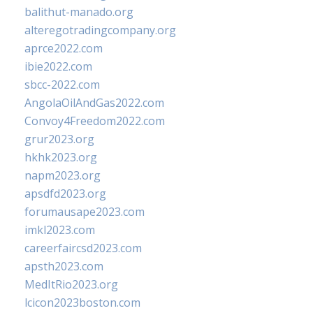
balithut-manado.org
alteregotradingcompany.org
aprce2022.com
ibie2022.com
sbcc-2022.com
AngolaOilAndGas2022.com
Convoy4Freedom2022.com
grur2023.org
hkhk2023.org
napm2023.org
apsdfd2023.org
forumausape2023.com
imkl2023.com
careerfaircsd2023.com
apsth2023.com
MedItRio2023.org
lcicon2023boston.com