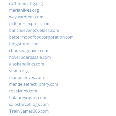
catfriends-bg.org
marianlives.org
waywardtees.com
pidfloorsexpress.com
bancodevenezuelaen.com
bettermoodfoodcorporation.com
hingstonnt.com
chooseagender.com
hoverboardssale.com
alaskapolitics.com
stsmp.org
manoelneves.com
mandelaeffectlibrary.com
roselynns.com
balanceyoganj.com
salesforceblogs.com
TrainGames365.com