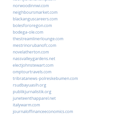
norwoodinnwi.com
neighboursmarket.com
blackanguscareers.com
bolesfororegon.com
bodega-ole.com
thestreamlinerlounge.com
mestrinorubanofc.com
novelatherton.com
nassvalleygardens.net
electjohnstewart.com
omptourtravels.com
tribratanews-polreskebumen.com
rsudbayuasih.org
publikjurnalistik.org
juneteenthapparel.net
italywarm.com
journaloffinanceeconomics.com