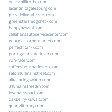
odieschillicothe.com
lacantinitagalesburg.com
pizzadeliverybristol.com
greenstarsmogcheck.com
happypawspl.com
callahansautoservicecenter.com
georgiascornermarket.com
perfectfit24-7.com
portugalprivatedriver.com
von-racer.com
coffeeshopcharleston.com
salon104mainstreet.com
alkaspringswater.com
318mainstreet8h.com
lovenailsspari.com
oakberry-kuwait.com
quartzliterary.com