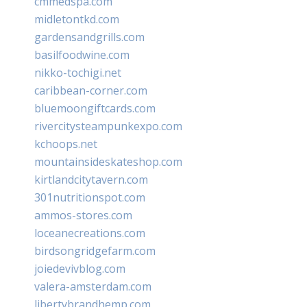
cmmedspa.com
midletontkd.com
gardensandgrills.com
basilfoodwine.com
nikko-tochigi.net
caribbean-corner.com
bluemoongiftcards.com
rivercitysteampunkexpo.com
kchoops.net
mountainsideskateshop.com
kirtlandcitytavern.com
301nutritionspot.com
ammos-stores.com
loceanecreations.com
birdsongridgefarm.com
joiedevivblog.com
valera-amsterdam.com
libertybrandhemp.com