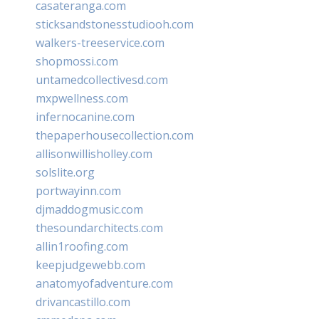
casateranga.com
sticksandstonesstudiooh.com
walkers-treeservice.com
shopmossi.com
untamedcollectivesd.com
mxpwellness.com
infernocanine.com
thepaperhousecollection.com
allisonwillisholley.com
solslite.org
portwayinn.com
djmaddogmusic.com
thesoundarchitects.com
allin1roofing.com
keepjudgewebb.com
anatomyofadventure.com
drivancastillo.com