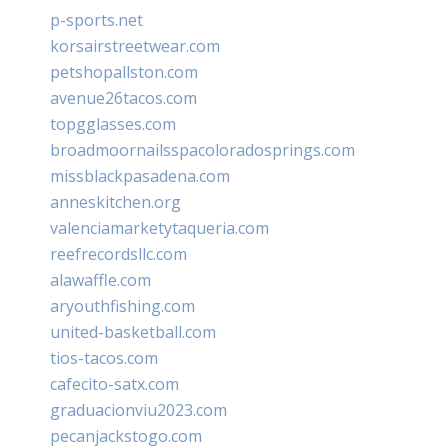
p-sports.net
korsairstreetwear.com
petshopallston.com
avenue26tacos.com
topgglasses.com
broadmoornailsspacoloradosprings.com
missblackpasadena.com
anneskitchen.org
valenciamarketytaqueria.com
reefrecordsllc.com
alawaffle.com
aryouthfishing.com
united-basketball.com
tios-tacos.com
cafecito-satx.com
graduacionviu2023.com
pecanjackstogo.com