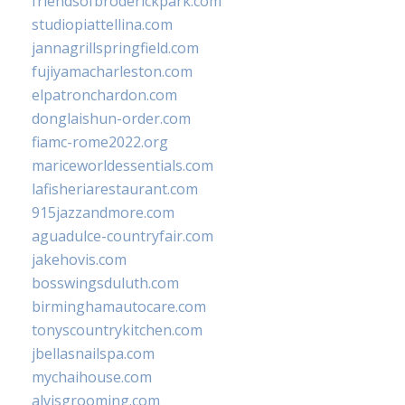
friendsofbroderickpark.com
studiopiattellina.com
jannagrillspringfield.com
fujiyamacharleston.com
elpatronchardon.com
donglaishun-order.com
fiamc-rome2022.org
mariceworldessentials.com
lafisheriarestaurant.com
915jazzandmore.com
aguadulce-countryfair.com
jakehovis.com
bosswingsduluth.com
birminghamautocare.com
tonyscountrykitchen.com
jbellasnailspa.com
mychaihouse.com
alvisgrooming.com