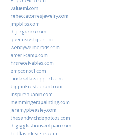
PopUpFlea.com
valueml.com
rebeccatorresjewelry.com
jmpbliss.com
drjorgerico.com
queensushipa.com
wendyweimerdds.com
ameri-camp.com
hrsreceivables.com
empconst1.com
cinderella-support.com
bigpinkrestaurant.com
inspirehuahin.com
memmingerspainting.com
jeremypbeasley.com
thesandwichdepotcos.com
drgiggleshouseofpain.com
hotflashdesigns.com