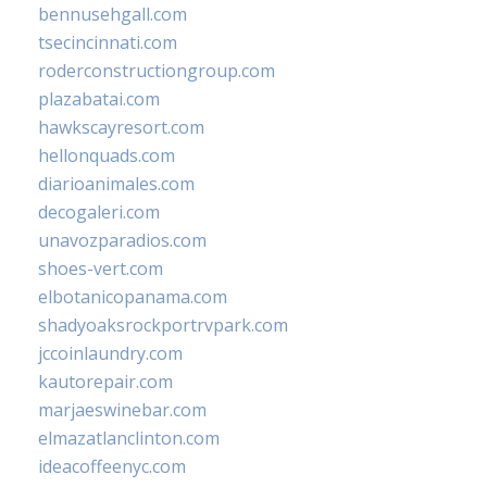
bennusehgall.com
tsecincinnati.com
roderconstructiongroup.com
plazabatai.com
hawkscayresort.com
hellonquads.com
diarioanimales.com
decogaleri.com
unavozparadios.com
shoes-vert.com
elbotanicopanama.com
shadyoaksrockportrvpark.com
jccoinlaundry.com
kautorepair.com
marjaeswinebar.com
elmazatlanclinton.com
ideacoffeenyc.com