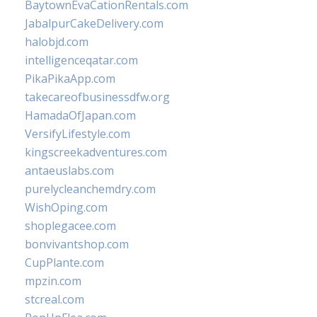
BaytownEvaCationRentals.com
JabalpurCakeDelivery.com
halobjd.com
intelligenceqatar.com
PikaPikaApp.com
takecareofbusinessdfw.org
HamadaOfJapan.com
VersifyLifestyle.com
kingscreekadventures.com
antaeuslabs.com
purelycleanchemdry.com
WishOping.com
shoplegacee.com
bonvivantshop.com
CupPlante.com
mpzin.com
stcreal.com