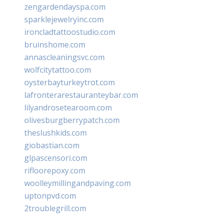
zengardendayspa.com
sparklejewelryinc.com
ironcladtattoostudio.com
bruinshome.com
annascleaningsvc.com
wolfcitytattoo.com
oysterbayturkeytrot.com
lafronterarestauranteybar.com
lilyandrosetearoom.com
olivesburgberrypatch.com
theslushkids.com
giobastian.com
glpascensori.com
rifloorepoxy.com
woolleymillingandpaving.com
uptonpvd.com
2troublegrill.com