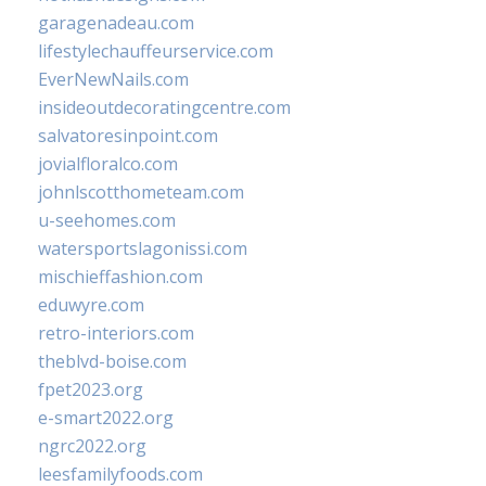
garagenadeau.com
lifestylechauffeurservice.com
EverNewNails.com
insideoutdecoratingcentre.com
salvatoresinpoint.com
jovialfloralco.com
johnlscotthometeam.com
u-seehomes.com
watersportslagonissi.com
mischieffashion.com
eduwyre.com
retro-interiors.com
theblvd-boise.com
fpet2023.org
e-smart2022.org
ngrc2022.org
leesfamilyfoods.com