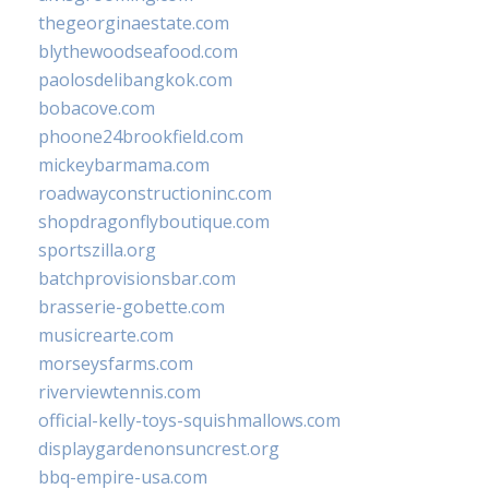
thegeorginaestate.com
blythewoodseafood.com
paolosdelibangkok.com
bobacove.com
phoone24brookfield.com
mickeybarmama.com
roadwayconstructioninc.com
shopdragonflyboutique.com
sportszilla.org
batchprovisionsbar.com
brasserie-gobette.com
musicrearte.com
morseysfarms.com
riverviewtennis.com
official-kelly-toys-squishmallows.com
displaygardenonsuncrest.org
bbq-empire-usa.com