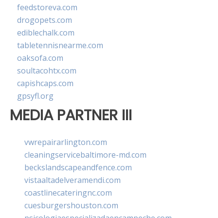
feedstoreva.com
drogopets.com
ediblechalk.com
tabletennisnearme.com
oaksofa.com
soultacohtx.com
capishcaps.com
gpsyfl.org
MEDIA PARTNER III
vwrepairarlington.com
cleaningservicebaltimore-md.com
beckslandscapeandfence.com
vistaaltadelveramendi.com
coastlinecateringnc.com
cuesburgershouston.com
psicologiaespecializadaencampeche.com