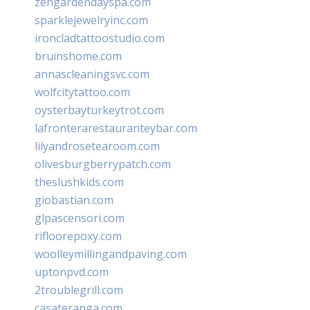
zengardendayspa.com
sparklejewelryinc.com
ironcladtattoostudio.com
bruinshome.com
annascleaningsvc.com
wolfcitytattoo.com
oysterbayturkeytrot.com
lafronterarestauranteybar.com
lilyandrosetearoom.com
olivesburgberrypatch.com
theslushkids.com
giobastian.com
glpascensori.com
rifloorepoxy.com
woolleymillingandpaving.com
uptonpvd.com
2troublegrill.com
casateranga.com