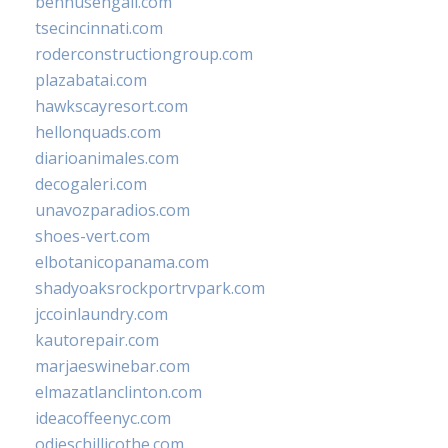
bennusehgall.com
tsecincinnati.com
roderconstructiongroup.com
plazabatai.com
hawkscayresort.com
hellonquads.com
diarioanimales.com
decogaleri.com
unavozparadios.com
shoes-vert.com
elbotanicopanama.com
shadyoaksrockportrvpark.com
jccoinlaundry.com
kautorepair.com
marjaeswinebar.com
elmazatlanclinton.com
ideacoffeenyc.com
odieschillicothe.com