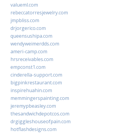
valueml.com
rebeccatorresjewelry.com
jmpbliss.com
drjorgerico.com
queensushipa.com
wendyweimerdds.com
ameri-camp.com
hrsreceivables.com
empconst1.com
cinderella-support.com
bigpinkrestaurant.com
inspirehuahin.com
memmingerspainting.com
jeremypbeasley.com
thesandwichdepotcos.com
drgiggleshouseofpain.com
hotflashdesigns.com