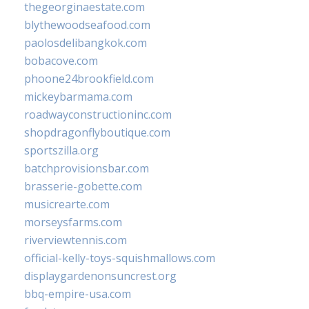
thegeorginaestate.com
blythewoodseafood.com
paolosdelibangkok.com
bobacove.com
phoone24brookfield.com
mickeybarmama.com
roadwayconstructioninc.com
shopdragonflyboutique.com
sportszilla.org
batchprovisionsbar.com
brasserie-gobette.com
musicrearte.com
morseysfarms.com
riverviewtennis.com
official-kelly-toys-squishmallows.com
displaygardenonsuncrest.org
bbq-empire-usa.com