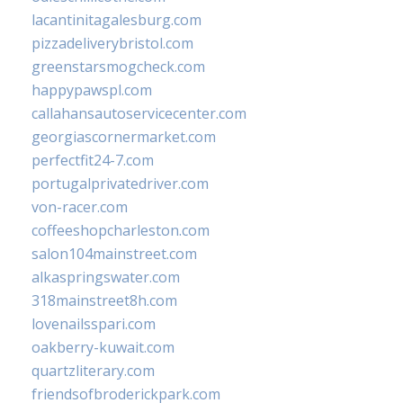
lacantinitagalesburg.com
pizzadeliverybristol.com
greenstarsmogcheck.com
happypawspl.com
callahansautoservicecenter.com
georgiascornermarket.com
perfectfit24-7.com
portugalprivatedriver.com
von-racer.com
coffeeshopcharleston.com
salon104mainstreet.com
alkaspringswater.com
318mainstreet8h.com
lovenailsspari.com
oakberry-kuwait.com
quartzliterary.com
friendsofbroderickpark.com