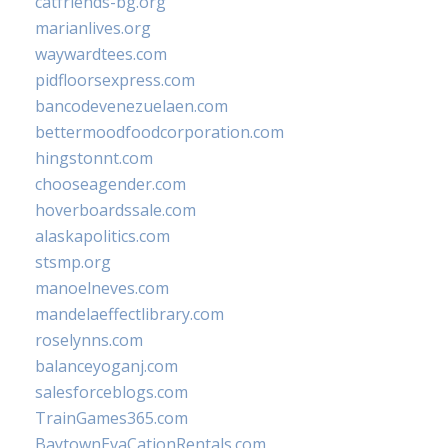
catfriends-bg.org
marianlives.org
waywardtees.com
pidfloorsexpress.com
bancodevenezuelaen.com
bettermoodfoodcorporation.com
hingstonnt.com
chooseagender.com
hoverboardssale.com
alaskapolitics.com
stsmp.org
manoelneves.com
mandelaeffectlibrary.com
roselynns.com
balanceyoganj.com
salesforceblogs.com
TrainGames365.com
BaytownEvaCationRentals.com