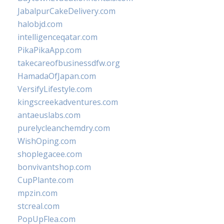
JabalpurCakeDelivery.com
halobjd.com
intelligenceqatar.com
PikaPikaApp.com
takecareofbusinessdfw.org
HamadaOfJapan.com
VersifyLifestyle.com
kingscreekadventures.com
antaeuslabs.com
purelycleanchemdry.com
WishOping.com
shoplegacee.com
bonvivantshop.com
CupPlante.com
mpzin.com
stcreal.com
PopUpFlea.com