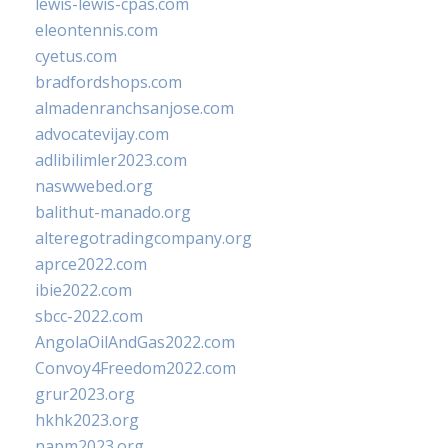
lewis-lewis-cpas.com
eleontennis.com
cyetus.com
bradfordshops.com
almadenranchsanjose.com
advocatevijay.com
adlibilimler2023.com
naswwebed.org
balithut-manado.org
alteregotradingcompany.org
aprce2022.com
ibie2022.com
sbcc-2022.com
AngolaOilAndGas2022.com
Convoy4Freedom2022.com
grur2023.org
hkhk2023.org
napm2023.org