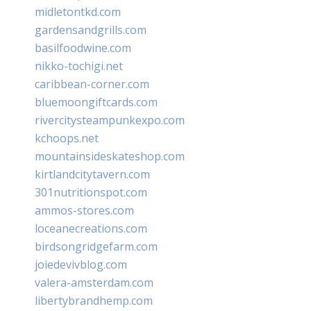
midletontkd.com
gardensandgrills.com
basilfoodwine.com
nikko-tochigi.net
caribbean-corner.com
bluemoongiftcards.com
rivercitysteampunkexpo.com
kchoops.net
mountainsideskateshop.com
kirtlandcitytavern.com
301nutritionspot.com
ammos-stores.com
loceanecreations.com
birdsongridgefarm.com
joiedevivblog.com
valera-amsterdam.com
libertybrandhemp.com