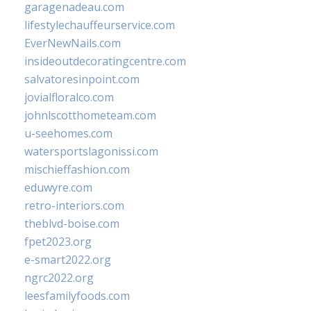
garagenadeau.com
lifestylechauffeurservice.com
EverNewNails.com
insideoutdecoratingcentre.com
salvatoresinpoint.com
jovialfloralco.com
johnlscotthometeam.com
u-seehomes.com
watersportslagonissi.com
mischieffashion.com
eduwyre.com
retro-interiors.com
theblvd-boise.com
fpet2023.org
e-smart2022.org
ngrc2022.org
leesfamilyfoods.com