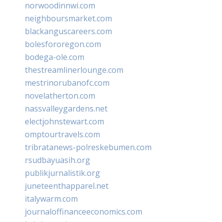
norwoodinnwi.com
neighboursmarket.com
blackanguscareers.com
bolesfororegon.com
bodega-ole.com
thestreamlinerlounge.com
mestrinorubanofc.com
novelatherton.com
nassvalleygardens.net
electjohnstewart.com
omptourtravels.com
tribratanews-polreskebumen.com
rsudbayuasih.org
publikjurnalistik.org
juneteenthapparel.net
italywarm.com
journaloffinanceeconomics.com