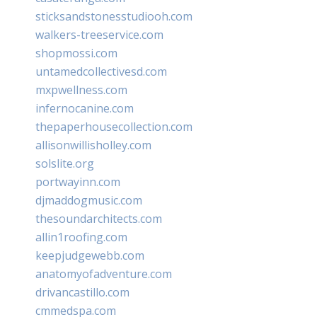
sticksandstonesstudiooh.com
walkers-treeservice.com
shopmossi.com
untamedcollectivesd.com
mxpwellness.com
infernocanine.com
thepaperhousecollection.com
allisonwillisholley.com
solslite.org
portwayinn.com
djmaddogmusic.com
thesoundarchitects.com
allin1roofing.com
keepjudgewebb.com
anatomyofadventure.com
drivancastillo.com
cmmedspa.com