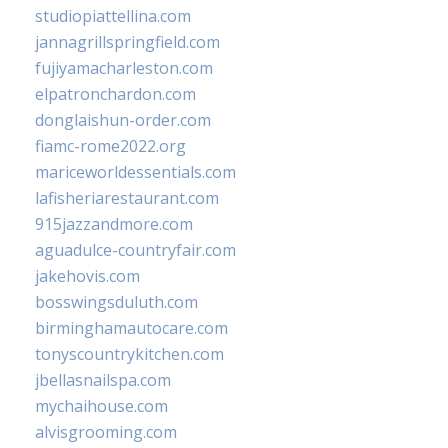
studiopiattellina.com
jannagrillspringfield.com
fujiyamacharleston.com
elpatronchardon.com
donglaishun-order.com
fiamc-rome2022.org
mariceworldessentials.com
lafisheriarestaurant.com
915jazzandmore.com
aguadulce-countryfair.com
jakehovis.com
bosswingsduluth.com
birminghamautocare.com
tonyscountrykitchen.com
jbellasnailspa.com
mychaihouse.com
alvisgrooming.com