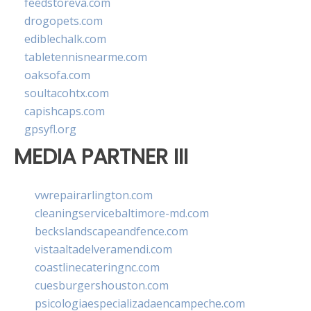
feedstoreva.com
drogopets.com
ediblechalk.com
tabletennisnearme.com
oaksofa.com
soultacohtx.com
capishcaps.com
gpsyfl.org
MEDIA PARTNER III
vwrepairarlington.com
cleaningservicebaltimore-md.com
beckslandscapeandfence.com
vistaaltadelveramendi.com
coastlinecateringnc.com
cuesburgershouston.com
psicologiaespecializadaencampeche.com