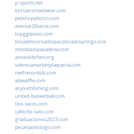
p-sports.net
korsairstreetwear.com
petshopallston.com
avenue26tacos.com
topgglasses.com
broadmoornailsspacoloradosprings.com
missblackpasadena.com
anneskitchen.org
valenciamarketytaqueria.com
reefrecordsllc.com
alawaffle.com
aryouthfishing.com
united-basketball.com
tios-tacos.com
cafecito-satx.com
graduacionviu2023.com
pecanjackstogo.com