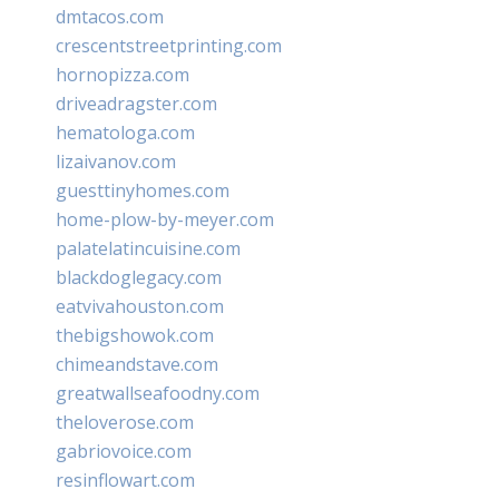
dmtacos.com
crescentstreetprinting.com
hornopizza.com
driveadragster.com
hematologa.com
lizaivanov.com
guesttinyhomes.com
home-plow-by-meyer.com
palatelatincuisine.com
blackdoglegacy.com
eatvivahouston.com
thebigshowok.com
chimeandstave.com
greatwallseafoodny.com
theloverose.com
gabriovoice.com
resinflowart.com