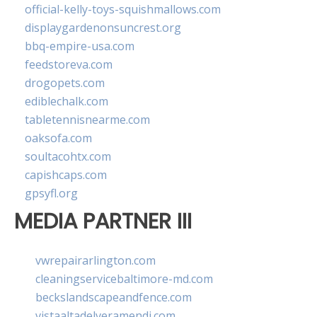
official-kelly-toys-squishmallows.com
displaygardenonsuncrest.org
bbq-empire-usa.com
feedstoreva.com
drogopets.com
ediblechalk.com
tabletennisnearme.com
oaksofa.com
soultacohtx.com
capishcaps.com
gpsyfl.org
MEDIA PARTNER III
vwrepairarlington.com
cleaningservicebaltimore-md.com
beckslandscapeandfence.com
vistaaltadelveramendi.com