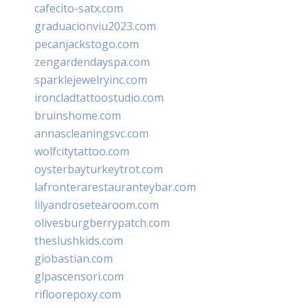
cafecito-satx.com
graduacionviu2023.com
pecanjackstogo.com
zengardendayspa.com
sparklejewelryinc.com
ironcladtattoostudio.com
bruinshome.com
annascleaningsvc.com
wolfcitytattoo.com
oysterbayturkeytrot.com
lafronterarestauranteybar.com
lilyandrosetearoom.com
olivesburgberrypatch.com
theslushkids.com
giobastian.com
glpascensori.com
rifloorepoxy.com