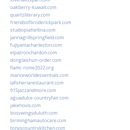
oakberry-kuwait.com
quartzliterary.com
friendsofbroderickpark.com
studiopiattellina.com
jannagrillspringfield.com
fujiyamacharleston.com
elpatronchardon.com
donglaishun-order.com
fiamc-rome2022.org
mariceworldessentials.com
lafisheriarestaurant.com
915jazzandmore.com
aguadulce-countryfair.com
jakehovis.com
bosswingsduluth.com
birminghamautocare.com
tonyscountrykitchen.com