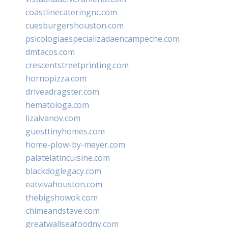
coastlinecateringnc.com
cuesburgershouston.com
psicologiaespecializadaencampeche.com
dmtacos.com
crescentstreetprinting.com
hornopizza.com
driveadragster.com
hematologa.com
lizaivanov.com
guesttinyhomes.com
home-plow-by-meyer.com
palatelatincuisine.com
blackdoglegacy.com
eatvivahouston.com
thebigshowok.com
chimeandstave.com
greatwallseafoodny.com