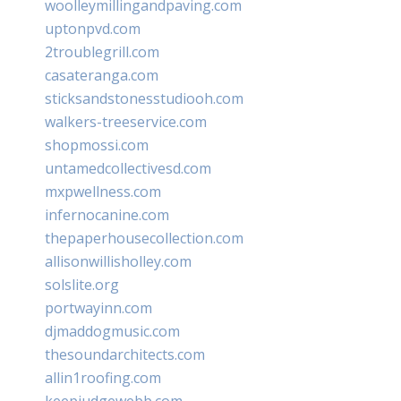
woolleymillingandpaving.com
uptonpvd.com
2troublegrill.com
casateranga.com
sticksandstonesstudiooh.com
walkers-treeservice.com
shopmossi.com
untamedcollectivesd.com
mxpwellness.com
infernocanine.com
thepaperhousecollection.com
allisonwillisholley.com
solslite.org
portwayinn.com
djmaddogmusic.com
thesoundarchitects.com
allin1roofing.com
keepjudgewebb.com