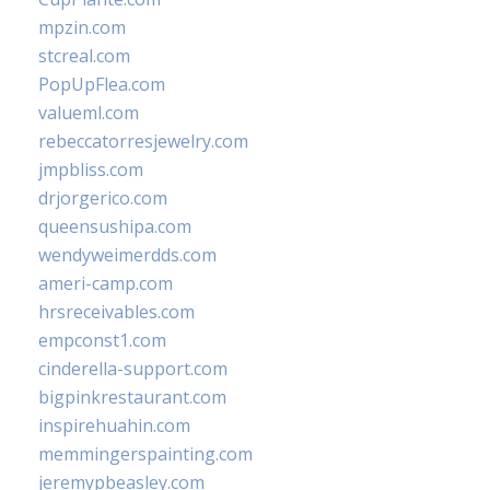
mpzin.com
stcreal.com
PopUpFlea.com
valueml.com
rebeccatorresjewelry.com
jmpbliss.com
drjorgerico.com
queensushipa.com
wendyweimerdds.com
ameri-camp.com
hrsreceivables.com
empconst1.com
cinderella-support.com
bigpinkrestaurant.com
inspirehuahin.com
memmingerspainting.com
jeremypbeasley.com