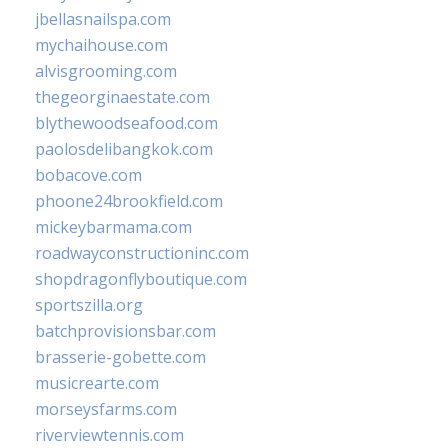
jbellasnailspa.com
mychaihouse.com
alvisgrooming.com
thegeorginaestate.com
blythewoodseafood.com
paolosdelibangkok.com
bobacove.com
phoone24brookfield.com
mickeybarmama.com
roadwayconstructioninc.com
shopdragonflyboutique.com
sportszilla.org
batchprovisionsbar.com
brasserie-gobette.com
musicrearte.com
morseysfarms.com
riverviewtennis.com