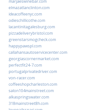
marjaeswinebar.com
elmazatlanclinton.com
ideacoffeenyc.com
odieschillicothe.com
lacantinitagalesburg.com
pizzadeliverybristol.com
greenstarsmogcheck.com
happypawspl.com
callahansautoservicecenter.com
georgiascornermarket.com
perfectfit24-7.com
portugalprivatedriver.com
von-racer.com
coffeeshopcharleston.com
salon104mainstreet.com
alkaspringswater.com
318mainstreet8h.com
lovenailsspari.com