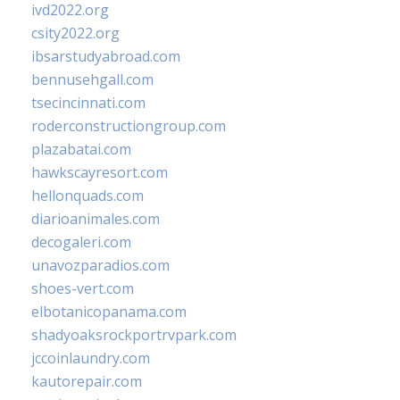
ivd2022.org
csity2022.org
ibsarstudyabroad.com
bennusehgall.com
tsecincinnati.com
roderconstructiongroup.com
plazabatai.com
hawkscayresort.com
hellonquads.com
diarioanimales.com
decogaleri.com
unavozparadios.com
shoes-vert.com
elbotanicopanama.com
shadyoaksrockportrvpark.com
jccoinlaundry.com
kautorepair.com