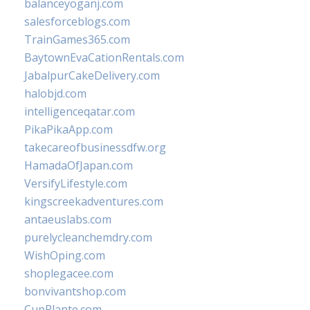
balanceyoganj.com
salesforceblogs.com
TrainGames365.com
BaytownEvaCationRentals.com
JabalpurCakeDelivery.com
halobjd.com
intelligenceqatar.com
PikaPikaApp.com
takecareofbusinessdfw.org
HamadaOfJapan.com
VersifyLifestyle.com
kingscreekadventures.com
antaeuslabs.com
purelycleanchemdry.com
WishOping.com
shoplegacee.com
bonvivantshop.com
CupPlante.com