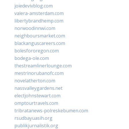
joiedevivblog.com
valera-amsterdam.com
libertybrandhemp.com
norwoodinnwi.com
neighboursmarket.com
blackanguscareers.com
bolesfororegon.com
bodega-ole.com
thestreamlinerlounge.com
mestrinorubanofc.com
novelatherton.com
nassvalleygardens.net
electjohnstewart.com
omptourtravels.com
tribratanews-polreskebumen.com
rsudbayuasih.org
publikjurnalistik.org