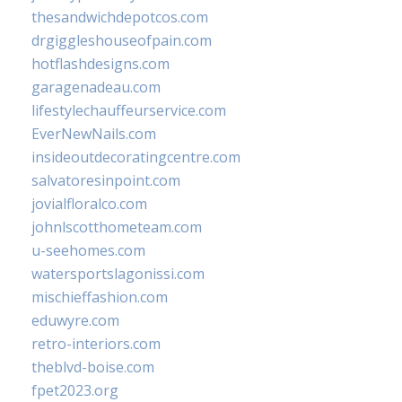
thesandwichdepotcos.com
drgiggleshouseofpain.com
hotflashdesigns.com
garagenadeau.com
lifestylechauffeurservice.com
EverNewNails.com
insideoutdecoratingcentre.com
salvatoresinpoint.com
jovialfloralco.com
johnlscotthometeam.com
u-seehomes.com
watersportslagonissi.com
mischieffashion.com
eduwyre.com
retro-interiors.com
theblvd-boise.com
fpet2023.org