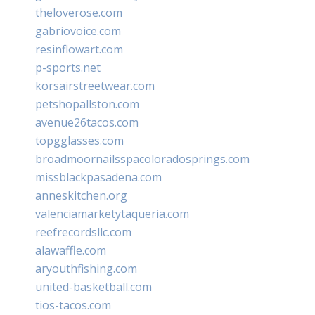
theloverose.com
gabriovoice.com
resinflowart.com
p-sports.net
korsairstreetwear.com
petshopallston.com
avenue26tacos.com
topgglasses.com
broadmoornailsspacoloradosprings.com
missblackpasadena.com
anneskitchen.org
valenciamarketytaqueria.com
reefrecordsllc.com
alawaffle.com
aryouthfishing.com
united-basketball.com
tios-tacos.com