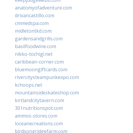
anatomyofadventure.com
drivancastillo.com
cmmedspa.com
midletontkd.com
gardensandgrills.com
basilfoodwine.com
nikko-tochigi.net
caribbean-corner.com
bluemoongiftcards.com
rivercitysteampunkexpo.com
kchoops.net
mountainsideskateshop.com
kirtlandcitytavern.com
301nutritionspot.com
ammos-stores.com
loceanecreations.com
birdsongridgefarm.com